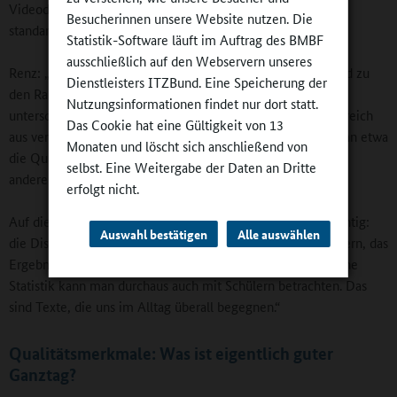
Videodokumentationen, Befragungen in Form von
Besucherinnen unsere Website nutzen. Die
standardisierten Fragebögen auf Papier oder online.
Statistik-Software läuft im Auftrag des BMBF
ausschließlich auf den Webservern unseres
Renz: „Die Instrumente müssen zu den Fragestellungen und zu
Dienstleisters ITZBund. Eine Speicherung der
den Rahmenbedingungen der Schule passen.“ Mit Hilfe
Nutzungsinformationen findet nur dort statt.
unterschiedlicher Instrumente kann der interessierende Bereich
Das Cookie hat eine Gültigkeit von 13
aus verschiedenen Blickwinkeln betrachtet werden. Will man etwa
Monaten und löscht sich anschließend von
die Qualität eines Kurses bewerten, bringt eine Hospitation
selbst. Eine Weitergabe der Daten an Dritte
andere Ergebnisse als ein Schülerfragebogen.
erfolgt nicht.
Auf die Datenerhebung folgt die Auswertung und ganz wichtig:
Auswahl bestätigen
Alle auswählen
die Diskussion über Konsequenzen. Renz rät den Teilnehmern, das
Ergebnis einer Evaluation im Unterricht zu besprechen. „Eine
Statistik kann man durchaus auch mit Schülern betrachten. Das
sind Texte, die uns im Alltag überall begegnen.“
Qualitätsmerkmale: Was ist eigentlich guter
Ganztag?