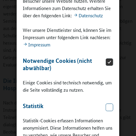
Besucher unsere Website nutzen. Weitere
eigentlich wissen? „Es müssen die richtigen Fragen gefunden
Informationen zum Datenschutz erhalten Sie
werden, und das sind an jeder Schule andere“, so die
über den folgenden Link:
Datenschutz
Seminarleiterin. Deshalb rät sie davon ab, sich einfach Fragebögen
aus dem Internet zu kopieren. Besser sei es, gemeinsam mit
Wer unsere Dienstleister sind, können Sie im
Schulleitung, Lehrkräften und Kooperationspartnern
Impressum unter folgendem Link nachlesen:
herauszufinden, welche Themen an der jeweiligen Schule wichtig
Impressum
sind. Anschließend erhalten die verschiedenen Akteure
Gelegenheit zur Stellungnahme, danach erfolgt der Auftrag zur
Notwendige Cookies (nicht
Evaluation.
abwählbar)
Die Instrumente: Interview, Workshop,
Einige Cookies sind technisch notwendig, um
Hospitation und Fragenbogen
die Seite vollständig zu nutzen.
Nach der Planungsphase folgt die Konkretisierung: Welche
Statistik
Instrumente sollen zur Datenerhebung genutzt werden? Die
Teilnehmer lernen die vielfältigen Möglichkeiten kennen: Es gibt
Statistik-Cookies erfassen Informationen
dialogbasierte Verfahren wie Interviews oder Workshops,
anonymisiert. Diese Informationen helfen uns
Beobachtungsverfahren wie Hospitationen und
zu verstehen, wie unsere Besucher und