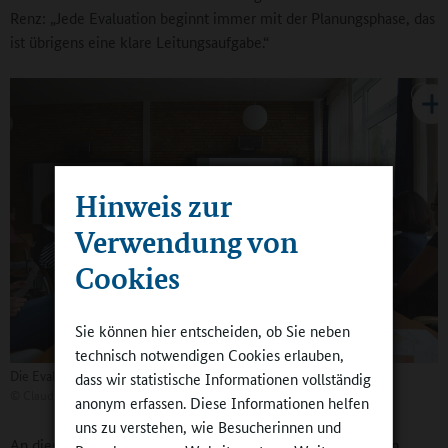
Renz: „Jede Evaluation beginnt immer mit der Planungsphase, das
ist übrigens eine klare Leitungsaufgabe.“
Hinweis zur
Verwendung von
Cookies
Sie können hier entscheiden, ob Sie neben
technisch notwendigen Cookies erlauben,
Die Evaluationswerkstatt im Landesinstitut
dass wir statistische Informationen vollständig
©
Claudia Pittelkow
anonym erfassen. Diese Informationen helfen
uns zu verstehen, wie Besucherinnen und
An dieser Stelle kommen die Fragen ins Spiel: Was will man