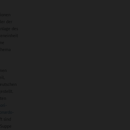
tionen
ler der
Anlage des
teneinheit
ine
 Thema
hmen
il,
Deutschen
stellt.
gten
ori-
onardo-
t sind
r Suppe