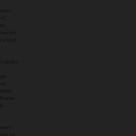
chulen
en“,
der
 man mit
s schützt
er würden
ten
ten,
sbrüten
fikation
im
nnwell-
ipps zur