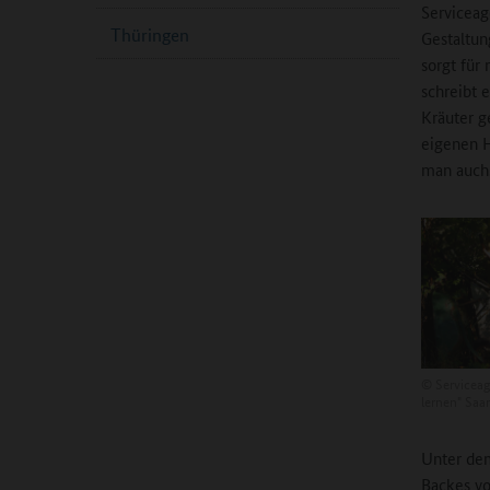
Serviceag
Thüringen
Gestaltun
sorgt für
schreibt 
Kräuter g
eigenen H
man auch.
©
Serviceag
lernen" Saa
Unter dem
Backes vo