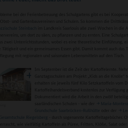
bleme bei der Ferienbetreuung des Schulgartens gibt es bei Koopera
Obst- und Gartenbauvereinen und Schulen. So kommen die Drittkläss
ozzischule Steinbach
im Landkreis Saarlouis alle zwei Wochen in die 
nervereins, um dort zu säen, zu pflanzen und zu ernten. Eine Schulgar
us zwei Unterrichtsstunden, wobei es eine theoretische Einführung, e
e Tätigkeit und ein gemeinsames Essen gibt. Damit kommt auch das
flegung mit regionalen und saisonalen Lebensmitteln auf den Tisch.
Im September ist die Zeit der Kartoffelernte. Ne
Ganztagsschulen am Projekt „Kids an die Knolle“ te
erhalten sie jeweils fünf Kilo Setzkartoffeln vom 
Kartoffelhandelsverband kostenlos zur Verfügung ge
Dokumentiert wird die Arbeit in den zwölf beteili
saarländischen Schulen - wie der
Maria-Montess
ning
Grundschule Saarbrücken-Rußhütte
oder der
Le
Gesamtschule Riegelsberg
- durch sogenannte Kartoffeltagebücher. Of
rrascht, wie vielfältig Kartoffeln als Püree, Fritten, Klöße, Salat ode