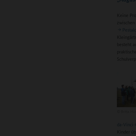
Keine Pro
zwischen 
Pestal
Kleingärt
besteht a
praktisch
Schulverp
©
Britta Hü
da-Vinci-
Kinder übe