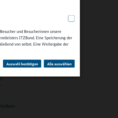
ieben
ulen
“,
en
, die
ndtwald
e Besucher und Besucherinnen unsere
enstleisters ITZBund. Eine Speicherung der
hließend von selbst. Eine Weitergabe der
auch
spiel
ispiel die
Auswahl bestätigen
Alle auswählen
sraum für
en
u
bleiben