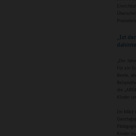
Einrichtu
Überschri
Praxisbeis
„Ist de
dahinte
„Der Jahr
Für ein S
Beete, ab
Beispielh
die „ARG
Kinder un
Im März w
Ganztagsg
Pädagogin
Kinder ma