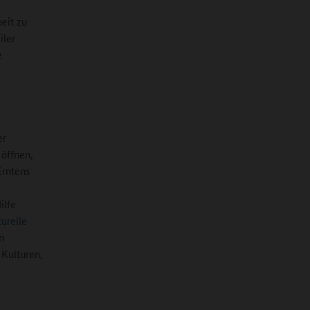
eit zu
iler
e
er
 öffnen,
Erntens
ilfe
turelle
n
Kulturen,