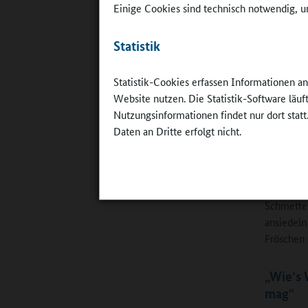
Einige Cookies sind technisch notwendig, um
Statistik
Statistik-Cookies erfassen Informationen a
Website nutzen. Die Statistik-Software läu
©
Britta Hü
Nutzungsinformationen findet nur dort statt
Daten an Dritte erfolgt nicht.
frostempf
Tomaten, 
Freie 
Kräuter a
Schmetter
ansiedeln
Fröschen 
„Wie’s 
mag“