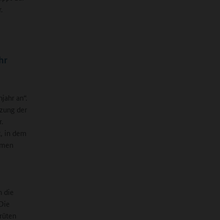
.
hr
jahr an“.
tzung der
.
t, in dem
hmen
n die
Die
rüten