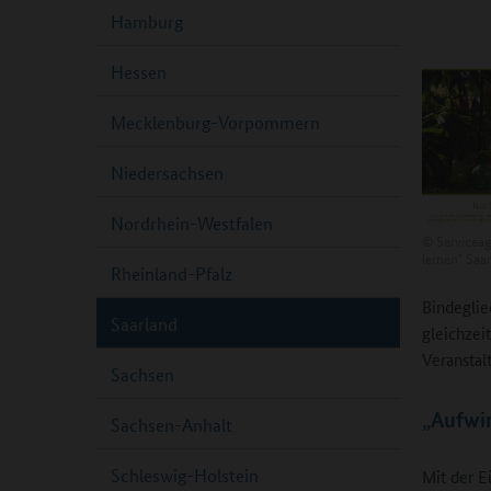
Hamburg
Hessen
Mecklenburg-Vorpommern
Niedersachsen
Nordrhein-Westfalen
©
Serviceag
lernen" Saa
Rheinland-Pfalz
Bindeglie
Saarland
gleichzei
Veranstal
Sachsen
„Aufwin
Sachsen-Anhalt
Schleswig-Holstein
Mit der E