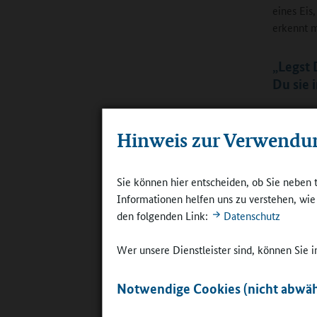
eines Eis
erkennt m
„Legst 
Du sie 
Ein Biene
Hinweis zur Verwendu
diesem Ge
Imker Pe
zu einem 
Sie können hier entscheiden, ob Sie neben 
diese dir
Informationen helfen uns zu verstehen, wi
eine Glas
den folgenden Link:
Datenschutz
Wer unsere Dienstleister sind, können Sie
Notwendige Cookies (nicht abwäh