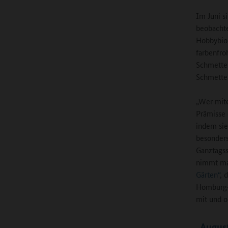
Im Juni s
beobachte
Hobbybiol
farbenfro
Schmetter
Schmetter
„Wer mitei
Prämisse 
indem sie
besonders
Ganztagss
nimmt man
Gärten“
, 
Homburg-E
mit und 
„August