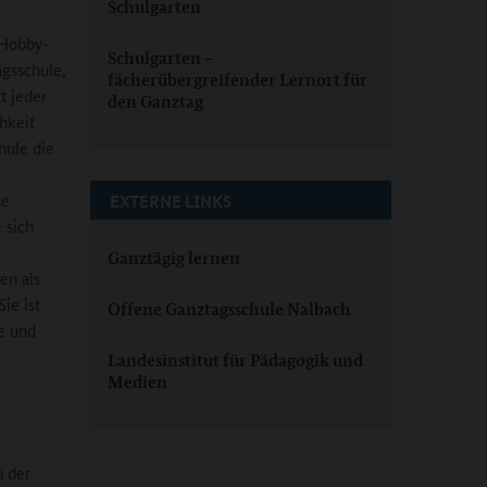
Schulgarten
 Hobby-
Schulgarten –
agsschule,
fächerübergreifender Lernort für
t jeder
den Ganztag
hkeit
hule die
he
EXTERNE LINKS
 sich
Ganztägig lernen
en als
ie ist
Offene Ganztagsschule Nalbach
e und
Landesinstitut für Pädagogik und
Medien
n der