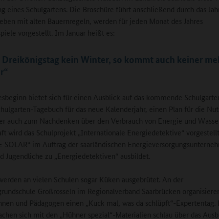
ng eines Schulgartens. Die Broschüre führt anschließend durch das Jahr
eben mit alten Bauernregeln, werden für jeden Monat des Jahres
piele vorgestellt. Im Januar heißt es:
r Dreikönigstag kein Winter, so kommt auch keiner me
r“
esbeginn bietet sich für einen Ausblick auf das kommende Schulgarten
chulgarten-Tagebuch für das neue Kalenderjahr, einen Plan für die Nu
er auch zum Nachdenken über den Verbrauch von Energie und Wasser
aft wird das Schulprojekt „Internationale Energiedetektive“ vorgestell
E SOLAR“ im Auftrag der saarländischen Energieversorgungsunterne
d Jugendliche zu „Energiedetektiven“ ausbildet.
erden an vielen Schulen sogar Küken ausgebrütet. An der
rundschule Großrosseln im Regionalverband Saarbrücken organisiere
nen und Pädagogen einen „Kuck mal, was da schlüpft“-Expertentag. 
chen sich mit den „Hühner spezial“-Materialien schlau über das Ausb