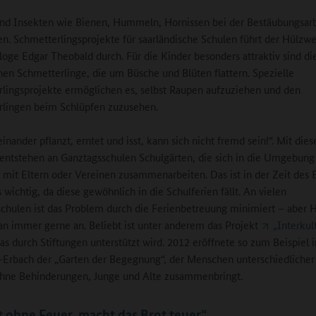
ind Insekten wie Bienen, Hummeln, Hornissen bei der Bestäubungsarb
n. Schmetterlingsprojekte für saarländische Schulen führt der Hülzwe
oge Edgar Theobald durch. Für die Kinder besonders attraktiv sind di
hen Schmetterlinge, die um Büsche und Blüten flattern. Spezielle
lingsprojekte ermöglichen es, selbst Raupen aufzuziehen und den
lingen beim Schlüpfen zuzusehen.
nander pflanzt, erntet und isst, kann sich nicht fremd sein!“. Mit dies
entstehen an Ganztagsschulen Schulgärten, die sich in die Umgebung
 mit Eltern oder Vereinen zusammenarbeiten. Das ist in der Zeit des 
 wichtig, da diese gewöhnlich in die Schulferien fällt. An vielen
chulen ist das Problem durch die Ferienbetreuung minimiert – aber H
 immer gerne an. Beliebt ist unter anderem das Projekt
„Interkul
das durch Stiftungen unterstützt wird. 2012 eröffnete so zum Beispiel i
rbach der „Garten der Begegnung“, der Menschen unterschiedlicher 
ohne Behinderungen, Junge und Alte zusammenbringt.
 ohne Feuer, macht das Brot teuer“