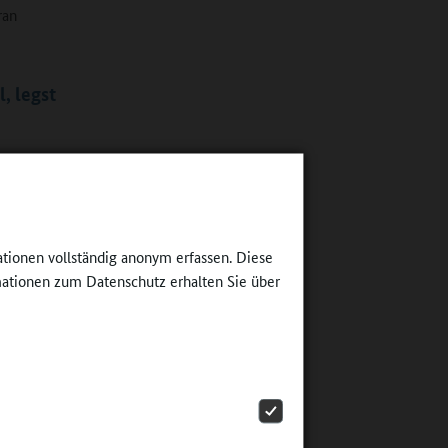
ran
, legst
l bei
“
mit
merferien
ichen es,
ationen vollständig anonym erfassen. Diese
 durch
ationen zum Datenschutz erhalten Sie über
nen.
 Teil des
nterricht
n Imker
Schüler