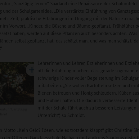
entur „Ganztägig lernen“ Saarland eine Renaissance der Schulumfeld-
g und der Schulgartenidee. „Die verstärkte Einführung von Ganztagss
 mehr Zeit, praktische Erfahrungen im Umgang mit der Natur zu mach
er im Vorwort. „Kinder, die Büsche und Bäume gepflanzt, Frühblüher o
esetzt haben, werden auf diese Pflanzen auch besonders achten. Was
änden selbst gepflanzt hat, das schätzt man, und was man schätzt, da
“
Lehrerinnen und Lehrer, Erzieherinnen und Erzieh
oft die Erfahrung machen, dass gerade sogenannte
schwierige Kinder voller Begeisterung im Schulgar
mitarbeiten. „Sie wollen Kartoffeln setzen und ern
Bienen betreuen und Honig schleudern, Küken au
und Hühner halten. Die dadurch verbesserte Identi
mit der Schule führt auch zu besseren Leistungen 
entur "Ganztägig
rland
Unterricht“, so Schmidt.
 Motto „Kein Geld? Ideen, wie es trotzdem klappt“ gibt Christine Si
n der Offenen Ganztagsschule Nalbach im Landkreis Saarlouis erste T