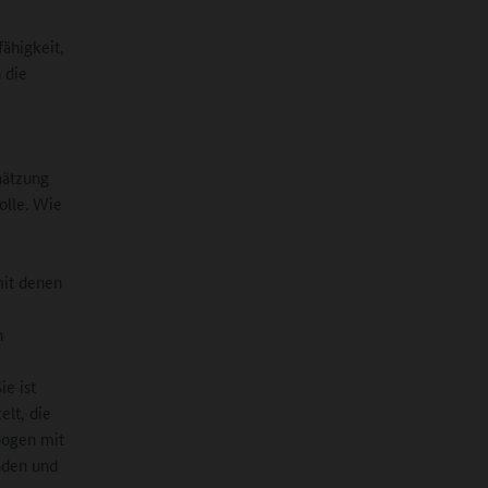
ähigkeit,
 die
hätzung
olle. Wie
mit denen
h
e ist
elt, die
bogen mit
nden und