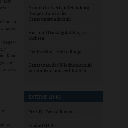
s noch,
schen
Grundschulverband Hamburg:
Kooperation in der
Ganztagsgrundschule
h Studien
ow bereits
Hort und Ganztagsbildung in
Sachsen
-Traeger-
 zur
Der Erzieher: Heiko Ringe
hrt. Rund
gen von
Ganztag an der Wiedheckschule:
Interview
Verbindend und verbindlich
EXTERNE LINKS
eme
Prof. Dr. Bernd Rudow
it, die
Studie (PDF)