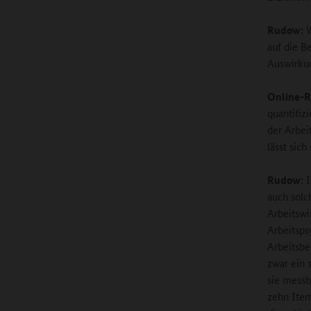
Rudow:
W
auf die B
Auswirkun
Online-R
quantifiz
der Arbei
lässt sic
Rudow:
I
auch solc
Arbeitswi
Arbeitsps
Arbeitsbe
zwar ein 
sie messb
zehn Item