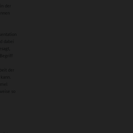
in der
innen
sentation
nd dabei
esagt,
Begriff
beit der
 kann.
rmel
weise so