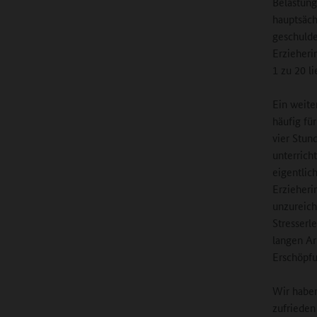
Belastung
hauptsäc
geschulde
Erzieheri
1 zu 20 li
Ein weite
häufig fü
vier Stun
unterricht
eigentlic
Erzieheri
unzureich
Stresserl
langen Ar
Erschöpfu
Wir haben
zufrieden 