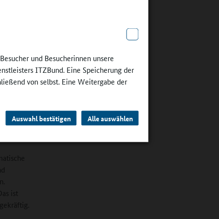
stik der
hritt
e
e ich
e Besucher und Besucherinnen unsere
, bei der
enstleisters ITZBund. Eine Speicherung der
n.
hließend von selbst. Eine Weitergabe der
stische
gen der
Auswahl bestätigen
Alle auswählen
iel
rprüft.
matische
nd
n.
as ist
gekräftig.