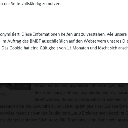
eine Aufgabe bestand darin, entsprechende Methoden für die Diagno
 die Seite vollständig zu nutzen.
n und subjektiven Faktoren zu prüfen und zu entwickeln. Im ersten Sc
 im Rahmen einer Tätigkeitsanalyse die Arbeitsaufgaben und einzeln
en der Erzieherinnen erfasst. Das geschah durch Beobachtungen, für di
 vier ausgewählten Ganztagsschulen war, und durch halbstandardisierte
nonymisiert. Diese Informationen helfen uns zu verstehen, wie unser
s mit den Erzieherinnen. Diesen Schritt bezeichnen wir als Pilotstudie
ft im Auftrag des BMBF ausschließlich auf den Webservern unseres Di
ging, die Tätigkeit der Erzieherinnen im Wesentlichen kennenzulerne
. Das Cookie hat eine Gültigkeit von 13 Monaten und löscht sich ansc
Ausgehend von dieser Pilotstudie haben wir diagno
Methoden zur Erfassung der psychischen Belastun
Erzieherinnen und deren Auswirkungen, zum Beisp
Stress- und Ermüdungserleben, entwickelt und übe
Erfasst wurden die psychischen Belastungen, das
Beanspruchungserleben, psychische und psychoso
ning
Beschwerden, Burnout, die Arbeitszufriedenheit u
essourcen für die Gesundheit und Leistungsfähigkeit der Erzieherinne
herweise haben sich an der Studie rund 1.400 Erzieherinnen beteiligt. D
e und repräsentative Stichprobe. Die Ergebnisse sind damit sehr aussa