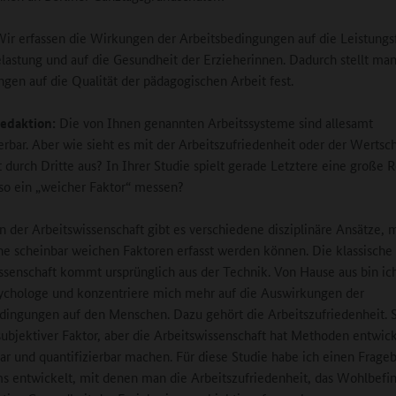
ir erfassen die Wirkungen der Arbeitsbedingungen auf die Leistungsf
elastung und auf die Gesundheit der Erzieherinnen. Dadurch stellt man
gen auf die Qualität der pädagogischen Arbeit fest.
edaktion:
Die von Ihnen genannten Arbeitssysteme sind allesamt
ierbar. Aber wie sieht es mit der Arbeitszufriedenheit oder der Wertsc
t durch Dritte aus? In Ihrer Studie spielt gerade Letztere eine große R
h so ein „weicher Faktor“ messen?
n der Arbeitswissenschaft gibt es verschiedene disziplinäre Ansätze, 
he scheinbar weichen Faktoren erfasst werden können. Die klassische
ssenschaft kommt ursprünglich aus der Technik. Von Hause aus bin ic
ychologe und konzentriere mich mehr auf die Auswirkungen der
dingungen auf den Menschen. Dazu gehört die Arbeitszufriedenheit. Si
subjektiver Faktor, aber die Arbeitswissenschaft hat Methoden entwick
ar und quantifizierbar machen. Für diese Studie habe ich einen Frage
s entwickelt, mit denen man die Arbeitszufriedenheit, das Wohlbefi