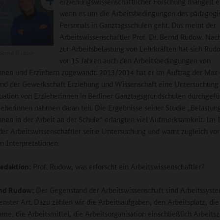
erziehungswissenschaftlicher Forschung mangelt e
wenn es um die Arbeitsbedingungen des pädagogi
Personals in Ganztagsschulen geht. Das meint der
Arbeitswissenschaftler Prof. Dr. Bernd Rudow. Nac
zur Arbeitsbelastung von Lehrkräften hat sich Rud
 Bernd Rudow
vor 15 Jahren auch den Arbeitsbedingungen von
nnen und Erziehern zugewandt. 2013/2014 hat er im Auftrag der Max
und der Gewerkschaft Erziehung und Wissenschaft eine Untersuchung
tuation von Erzieherinnen in Berliner Ganztagsgrundschulen durchgefü
ieherinnen nahmen daran teil. Die Ergebnisse seiner Studie „Belastun
nnen in der Arbeit an der Schule“ erlangten viel Aufmerksamkeit. Im 
 der Arbeitswissenschaftler seine Untersuchung und warnt zugleich vor
en Interpretationen.
edaktion:
Prof. Rudow, was erforscht ein Arbeitswissenschaftler?
rnd Rudow:
Der Gegenstand der Arbeitswissenschaft sind Arbeitssyst
enster Art. Dazu zählen wir die Arbeitsaufgaben, den Arbeitsplatz, die
ume, die Arbeitsmittel, die Arbeitsorganisation einschließlich Arbeitsze