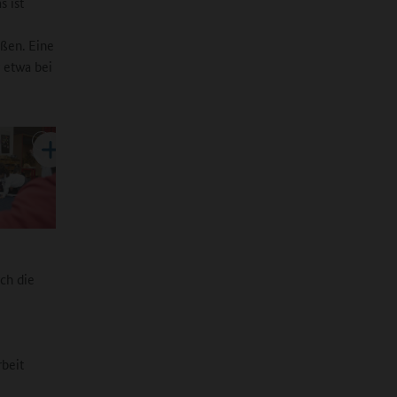
s ist
ßen. Eine
r etwa bei
ch die
rbeit