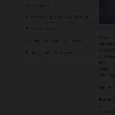
Partizipation
Mittagessen und Schulverpflegung
©
Prof. Dr.
Berufsorientierung
Erzieheri
Schulbau und Schularchitektur
Stiftung 
Arbeitssi
Bildungspolitik: Interviews
1.400 Erz
Erzieheri
erläutert
einseitig
Online-R
Prof. Be
verschied
Arbeitsrä