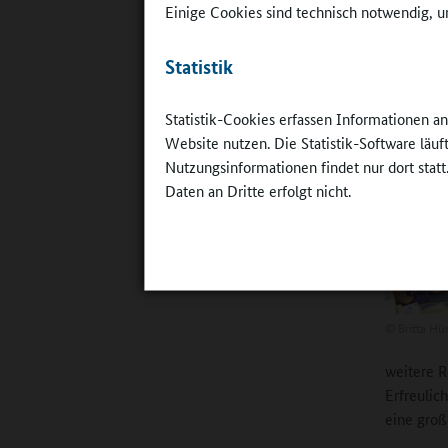
Rudow:
M
Einige Cookies sind technisch notwendig, um
objektive
haben wir
Statistik
Tätigkeit
selbst in
Statistik-Cookies erfassen Informationen a
Interview
Website nutzen. Die Statistik-Software läu
es darum 
Nutzungsinformationen findet nur dort statt
Daten an Dritte erfolgt nicht.
©
Britta Hü
weitere R
Erfreulic
eine groß