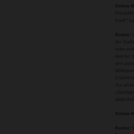
Online-R
Presseöff
krank“ zu
Rudow:
Ü
der Studi
unter and
dass bei 
sehr popu
Mittelpun
Erzieheri
Aus wisse
„Ganztags
dargestel
Online-R
Rudow:
W