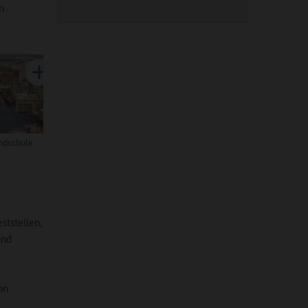
n
ndschule
ststellen,
und
on