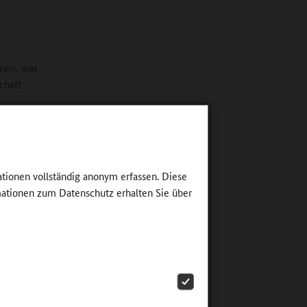
nnen, was
chaft
chsen-
habe ich
t der
ationen vollständig anonym erfassen. Diese
ationen zum Datenschutz erhalten Sie über
 Berlin
an sich
st.