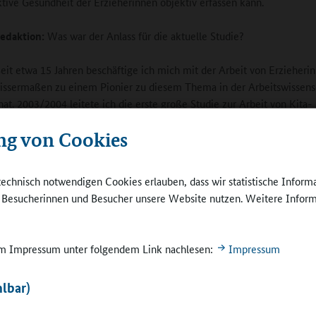
ktive Gesundheit der Erzieherinnen objektiv erfassen kann.
edaktion:
Was war der Anlass für die aktuelle Studie?
eit etwa 15 Jahren beschäftige ich mich mit der Arbeit von Erzieheri
ssermaßen zu einem Pionier zu diesem Thema in der Arbeitswissens
at. 2003/2004 leitete ich die erste große Studie zur Arbeit von Kita-
nnen, an der über 1.000 Erzieherinnen in Baden-Württemberg und Sa
ng von Cookies
teiligt waren. Eine zweite große Studie zur Arbeit von Erzieherinnen 
bis 2007 durchgeführt. In beiden Projekten arbeitete ich vor allem mi
haft Erziehung und Wissenschaft zusammen.
technisch notwendigen Cookies erlauben, dass wir statistische Inform
e Besucherinnen und Besucher unsere Website nutzen. Weitere Inform
tand dann die Idee, gemeinsam eine weitere größere Studie über
nnen in Ganztagsgrundschulen durchzuführen. Wir haben uns dabei auf
weil es dort seit 2005 ein Modell für Ganztagsgrundschulen gibt, das 
 im Impressum unter folgendem Link nachlesen:
Impressum
v hinsichtlich der Zusammenarbeit von Erzieherinnen und Lehrkräften i
lbar)
edaktion:
Wie sind Sie die Studie angegangen?