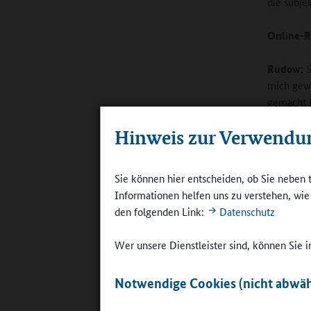
die subje
Online-R
Rudow:
S
mich gewi
gemacht h
Erzieheri
Hinweis zur Verwendu
Anhalt be
von 2005 
Gewerksc
Sie können hier entscheiden, ob Sie neben 
Informationen helfen uns zu verstehen, wi
2011 ents
den folgenden Link:
Datenschutz
Erzieheri
bezogen, 
Wer unsere Dienstleister sind, können Sie
progressi
Notwendige Cookies (nicht abwäh
Online-R