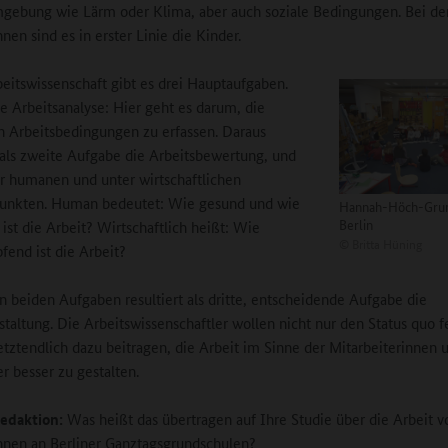
gebung wie Lärm oder Klima, aber auch soziale Bedingungen. Bei de
nen sind es in erster Linie die Kinder.
beitswissenschaft gibt es drei Hauptaufgaben.
ie Arbeitsanalyse: Hier geht es darum, die
 Arbeitsbedingungen zu erfassen. Daraus
t als zweite Aufgabe die Arbeitsbewertung, und
r humanen und unter wirtschaftlichen
punkten. Human bedeutet: Wie gesund und wie
Hannah-Höch-Gru
Berlin
 ist die Arbeit? Wirtschaftlich heißt: Wie
©
Britta Hüning
fend ist die Arbeit?
n beiden Aufgaben resultiert als dritte, entscheidende Aufgabe die
staltung. Die Arbeitswissenschaftler wollen nicht nur den Status quo fe
etztendlich dazu beitragen, die Arbeit im Sinne der Mitarbeiterinnen 
er besser zu gestalten.
edaktion:
Was heißt das übertragen auf Ihre Studie über die Arbeit v
nnen an Berliner Ganztagsgrundschulen?