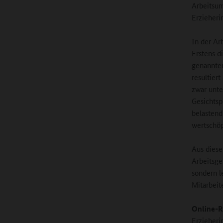
Arbeitsum
Erzieherin
In der Ar
Erstens d
genannten
resultier
zwar unte
Gesichts
belastend
wertschöp
Aus diese
Arbeitsge
sondern l
Mitarbeit
Online-R
Erzieheri