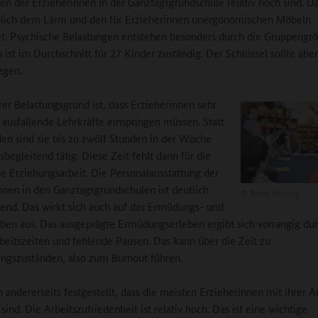
en der Erzieherinnen in der Ganztagsgrundschule relativ hoch sind. Da
hlich dem Lärm und den für Erzieherinnen unergonomischen Möbeln
t. Psychische Belastungen entstehen besonders durch die Gruppengrö
n ist im Durchschnitt für 27 Kinder zuständig. Der Schlüssel sollte abe
egen.
rer Belastungsgrund ist, dass Erzieherinnen sehr
r ausfallende Lehrkräfte einspringen müssen. Statt
den sind sie bis zu zwölf Stunden in der Woche
sbegleitend tätig. Diese Zeit fehlt dann für die
he Erziehungsarbeit. Die Personalausstattung der
nnen in den Ganztagsgrundschulen ist deutlich
©
Britta Hüning
end. Das wirkt sich auch auf das Ermüdungs- und
eben aus. Das ausgeprägte Ermüdungserleben ergibt sich vorrangig dur
beitszeiten und fehlende Pausen. Das kann über die Zeit zu
ngszuständen, also zum Burnout führen.
 andererseits festgestellt, dass die meisten Erzieherinnen mit ihrer A
sind. Die Arbeitszufriedenheit ist relativ hoch. Das ist eine wichtige