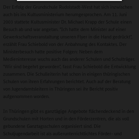
Der Erfolg der Grundschule Rudolstadt-West hat sich inzwischen
auch bis ins Kultusministerium herumgesprochen. Am 11. Juni
2003 stattete Kultusminister Dr. Michael Krapp der Schule einen
Besuch ab und war angetan. "Ich hatte dem Minister auf einer
Gewerkschaftsveranstaltung unseren Flyer in die Hand gedrückt",
erzählt Frau Schiebold von der Anbahnung des Kontaktes. Der
Ministerbesuch hatte positive Folgen: Neben dem
Medieninteresse wuchs auch das anderer Schulen und Schulträger.
"Wir sind begehrt geworden", fasst Frau Schiebold die Entwicklung
zusammen. Die Schulleiterin hat schon in einigen thüringischen
Schulen von ihren Erfahrungen berichtet. Auch auf der Beratung
von Jugendamtsleitern in Thüringen sei ihr Bericht positiv
aufgenommen worden.
In Thüringen gibt es ganztägige Angebote flächendeckend in den
Grundschulen mit Horten und in den Förderzentren, die als voll
gebundene Ganztagsschulen organisiert sind. Die
Schuljugendarbeit ist als außerunterrichtlichtes Förder- und