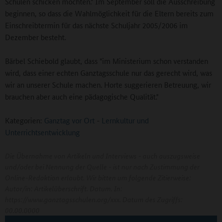
Schulen schicken möchten." Im September soll die Ausschreibung
beginnen, so dass die Wahlmöglichkeit für die Eltern bereits zum
Einschreibtermin für das nächste Schuljahr 2005/2006 im
Dezember besteht.
Bärbel Schiebold glaubt, dass "im Ministerium schon verstanden
wird, dass einer echten Ganztagsschule nur das gerecht wird, was
wir an unserer Schule machen. Horte suggerieren Betreuung, wir
brauchen aber auch eine pädagogische Qualität."
Kategorien:
Ganztag vor Ort
-
Lernkultur und
Unterrichtsentwicklung
Die Übernahme von Artikeln und Interviews - auch auszugsweise
und/oder bei Nennung der Quelle - ist nur nach Zustimmung der
Online-Redaktion erlaubt. Wir bitten um folgende Zitierweise:
Autor/in: Artikelüberschrift. Datum. In:
https://www.ganztagsschulen.org/xxx. Datum des Zugriffs:
00.00.0000