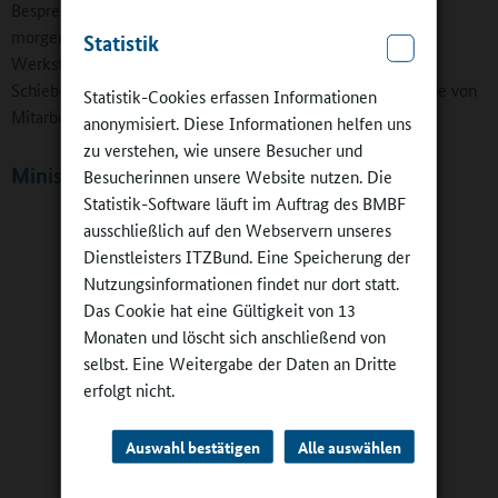
Besprechungen beteiligt und werden teilweise auch im
morgendlichen Unterricht eingesetzt. "Gerade bei
Statistik
Werkstattunterricht braucht man jede Hand", erklärt Bärbel
Schiebold. Der Englischunterricht ab der ersten Klasse werde von
Statistik-Cookies erfassen Informationen
Mitarbeitern der Volkshochschule angeboten.
anonymisiert. Diese Informationen helfen uns
zu verstehen, wie unsere Besucher und
Ministerbesuch und Medieninteresse
Besucherinnen unsere Website nutzen. Die
Statistik-Software läuft im Auftrag des BMBF
ausschließlich auf den Webservern unseres
Dienstleisters ITZBund. Eine Speicherung der
Nutzungsinformationen findet nur dort statt.
Das Cookie hat eine Gültigkeit von 13
Monaten und löscht sich anschließend von
selbst. Eine Weitergabe der Daten an Dritte
erfolgt nicht.
Auswahl bestätigen
Alle auswählen
Staatliche Grundschule Rudolstadt-
West