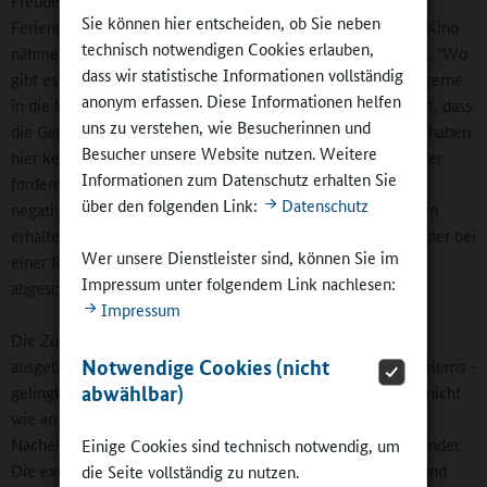
Freude am Lernen" sei zusätzlich motivierend. Selbst am
Sie können hier entscheiden, ob Sie neben
Ferienprogramm mit Basteln, Tanzen, Sport und Spiel oder Kino
technisch notwendigen Cookies erlauben,
nähmen bis zu 40 Prozent der Schülerinnen und Schüler teil. "Wo
dass wir statistische Informationen vollständig
gibt es sonst so etwas, dass die Kinder selbst in den Ferien gerne
anonym erfassen. Diese Informationen helfen
in die Schule gehen?", fragt Frau Schiebold. Sie ist überzeugt, dass
uns zu verstehen, wie Besucherinnen und
die Ganztagsschule die Kinder "selbstbewusster macht. Wir haben
Besucher unsere Website nutzen. Weitere
hier keine Anpasser oder Duckmäuser, sondern unsere Kinder
Informationen zum Datenschutz erhalten Sie
fordern uns heraus." Und der Lernerfolg? "Wir haben keine
über den folgenden Link:
Datenschutz
negativen Rückmeldungen von den weiterführenden Schulen
erhalten. Im Gegenteil haben unsere Schülerinnen und Schüler bei
Wer unsere Dienstleister sind, können Sie im
einer Rechtschreibanalyse der Universität Jena sehr gut
Impressum unter folgendem Link nachlesen:
abgeschnitten", betont die Schulleiterin.
Impressum
Die Zusammenarbeit mit den Erziehern - allesamt staatlich
Notwendige Cookies (nicht
ausgebildete Pädagogen und Angestellte des Kultusministeriums -
abwählbar)
gelingt an der Grundschule Rudolfstadt-West gut. Es bleibt nicht
wie an vielen anderen offenen Ganztagsschulen bei einem
Nacheinander, sondern kommt zu einem echten Nebeneinander.
Einige Cookies sind technisch notwendig, um
Die externen Pädagogen sind regelmäßig an Konferenzen und
die Seite vollständig zu nutzen.