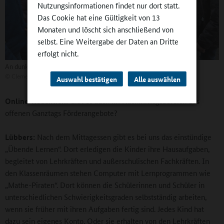
Nutzungsinformationen findet nur dort statt.
Das Cookie hat eine Gültigkeit von 13
Monaten und löscht sich anschließend von
selbst. Eine Weitergabe der Daten an Dritte
erfolgt nicht.
An dunklen Wintertagen ist ein funktionierendes Fahrrad wichtig!
©
Clemensschule Wesuwe
Auswahl bestätigen
Alle auswählen
Online-Redaktion:
Gibt es auch im Nachmittagsbereich des
offenen Ganztags Förderangebote?
Lübbers:
Nach dem Mittagessen gibt es bei uns das einstündige
„Übende Lernen“. Dort erledigen die Kinder ihre Hausaufgaben,
begleitet von Lehrkräften und außerschulischen Fachkräften. In
den Klassenräumen stehen Computer mit Lernprogrammen wie
„Mathe-Piraten“. Dort können die Schülerinnen und Schüler in
unterschiedlichen Schwierigkeitsgraden selbstständig arbeiten,
wenn sie früher mit ihren Aufgaben fertig sind. Jedes Kind hat
dazu sein eigenes Konto. Oder sie erhalten von den Lehrkräften