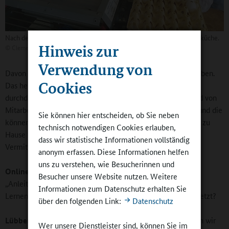
Nach dem Besuch des Hofs Lampen gibt es Eierspeisen in der Schulküche.
Hinweis zur
©
Clemensschule Wesuwe
Verwendung von
Davon soll sich der Nachmittag mit anderen Akzenten abheben.
Cookies
Das heißt aber nicht, dass die Angebote nicht pädagogisch
durchdacht sind. Zum Beispiel unsere Steinzeit-AG: Sie wird von
Mitarbeitern des Archäologischen Museums durchgeführt, und die
Sie können hier entscheiden, ob Sie neben
können Dinge vermitteln, die auch im Sachkundeunterricht zu
technisch notwendigen Cookies erlauben,
Hause wären. Aber der Rahmen und die Art und Weise der
dass wir statistische Informationen vollständig
Vermittlung sind ganz anders.
anonym erfassen. Diese Informationen helfen
uns zu verstehen, wie Besucherinnen und
Online-Redaktion:
Im Leitbild der Schule ist der Punkt
Besucher unsere Website nutzen. Weitere
„Anleitung zum selbstständigen und eigenverantwortlichen
Informationen zum Datenschutz erhalten Sie
Lernen“ aufgeführt. Welche Methoden werden dazu eingesetzt?
über den folgenden Link:
Datenschutz
Lübbers:
Über das Thema „Individuelle Förderung“ machen wir
Wer unsere Dienstleister sind, können Sie im