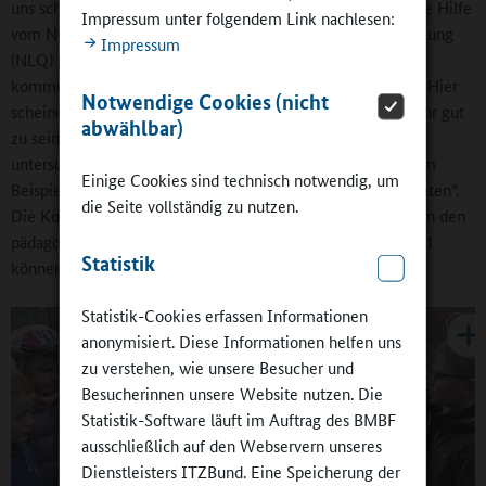
uns schon lange Gedanken und haben uns dazu auch externe Hilfe
Impressum unter folgendem Link nachlesen:
vom Niedersächsischen Landesinstitut für Qualitätsentwicklung
Impressum
(NLQ) geholt. Wir haben uns jetzt entschieden, in den
kommenden Jahren verstärkt Lernwerkstätten einzusetzen. Hier
Notwendige Cookies (nicht
scheinen uns die Möglichkeiten selbstständigen Lernens sehr gut
abwählbar)
zu sein. Die Schülerinnen und Schüler arbeiten in
unterschiedlichen Schwierigkeitsgraden an Themen wie zum
Einige Cookies sind technisch notwendig, um
Beispiel in Englisch „Christmas“ oder in Deutsch an „Gedichten“.
die Seite vollständig zu nutzen.
Die Kolleginnen und Kollegen stellen die Lernwerkstätten in den
pädagogischen Konferenzen dem ganzen Kollegium vor und
Statistik
können nach Bedarf von allen eingesetzt werden.
Statistik-Cookies erfassen Informationen
anonymisiert. Diese Informationen helfen uns
zu verstehen, wie unsere Besucher und
Besucherinnen unsere Website nutzen. Die
Statistik-Software läuft im Auftrag des BMBF
ausschließlich auf den Webservern unseres
Dienstleisters ITZBund. Eine Speicherung der