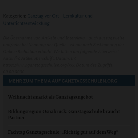
Kategorien:
Ganztag vor Ort
-
Lernkultur und
Unterrichtsentwicklung
Die Übernahme von Artikeln und Interviews - auch auszugsweise
und/oder bei Nennung der Quelle - ist nur nach Zustimmung der
Online-Redaktion erlaubt. Wir bitten um folgende Zitierweise:
Autor/in: Artikelüberschrift. Datum. In:
https://www.ganztagsschulen.org/xxx. Datum des Zugriffs:
00.00.0000
MEHR ZUM THEMA AUF GANZTAGSSCHULEN.ORG
Weihnachtsmarkt als Ganztagsangebot
Bildungsregion Osnabrück: Ganztagsschule braucht
Partner
Fachtag Ganztagsschule: „Richtig gut auf dem Weg“