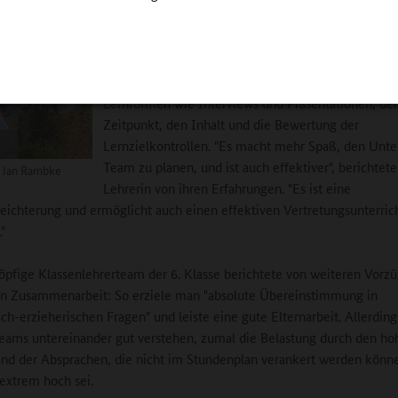
Die Teams sollen möglichst geschlechtsgemischt s
Anfang des Halbjahres sprechen die Beteiligten die
Grobplanung des Schulhalbjahres ab: Lernstoff und
Lernformen wie Interviews und Präsentationen, de
Zeitpunkt, den Inhalt und die Bewertung der
Lernzielkontrollen. "Es macht mehr Spaß, den Unte
Team zu planen, und ist auch effektiver", berichtete
r Jan Rambke
Lehrerin von ihren Erfahrungen. "Es ist eine
leichterung und ermöglicht auch einen effektiven Vertretungsunterric
"
öpfige Klassenlehrerteam der 6. Klasse berichtete von weiteren Vorz
en Zusammenarbeit: So erziele man "absolute Übereinstimmung in
ch-erzieherischen Fragen" und leiste eine gute Elternarbeit. Allerdin
Teams untereinander gut verstehen, zumal die Belastung durch den ho
nd der Absprachen, die nicht im Stundenplan verankert werden könn
 extrem hoch sei.