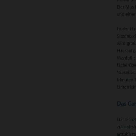
Der Musik
und einer
In der Ha
Sitzenblei
wird groß
Hausaufga
Wahlpflic
fächerübe
"Gesellsch
Minuten-B
Unterrich
Das Ga
Das Ganzt
zukunftsf
anzubiete