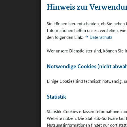
zusätzlic
Hinweis zur Verwendu
abgeschaf
Die Schul
Sie können hier entscheiden, ob Sie neben 
organisat
Informationen helfen uns zu verstehen, wi
Mecklenb
den folgenden Link:
Datenschutz
Thüringen
Schule Te
Wer unsere Dienstleister sind, können Sie
die sowoh
Notwendige Cookies (nicht abwäh
"Mehr S
Einige Cookies sind technisch notwendig, um
So haben 
gebildet.
Statistik
Mathemati
sich als 
Statistik-Cookies erfassen Informationen a
sie in "N
Website nutzen. Die Statistik-Software läu
Rhythmus"
Nutzungsinformationen findet nur dort statt
-lehrern 