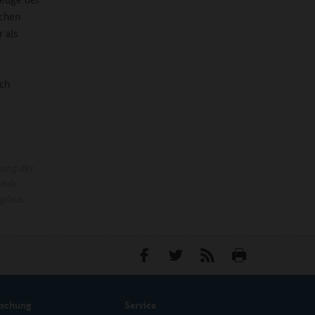
ichen
 als
ach
nung der
ende
g/xxx.
rschung
Service