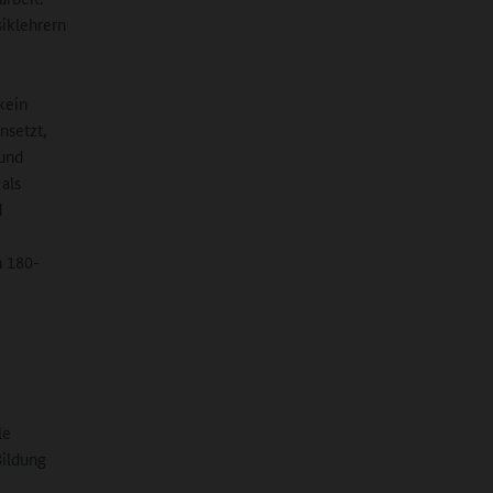
iklehrern
kein
nsetzt,
und
als
d
n 180-
le
Bildung