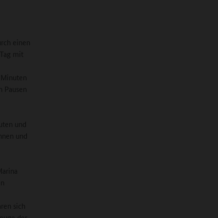
urch einen
 Tag mit
0 Minuten
n Pausen
auten und
innen und
Marina
en
ren sich
Zeuge der