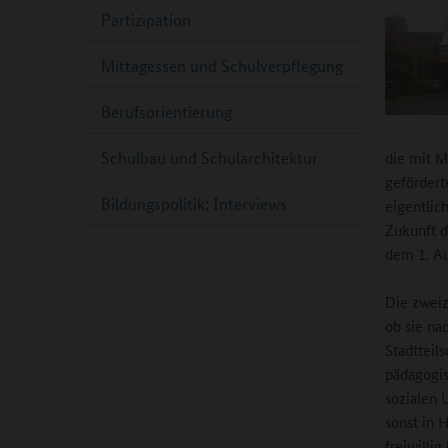
Partizipation
Mittagessen und Schulverpflegung
Berufsorientierung
Schulbau und Schularchitektur
die mit M
gefördert
Bildungspolitik: Interviews
eigentlic
Zukunft d
dem 1. Au
Die zweiz
ob sie na
Stadtteil
pädagogis
sozialen 
sonst in 
freiwilli