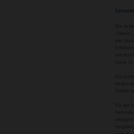
Lernein
Die fachb
Chemie-, 
vier Stun
Schülerin
mit dem 
von je 15
Die Lerne
fördern d
Schüler w
Für alle 
Farrenste
vorangetr
Hospitati
nach der 