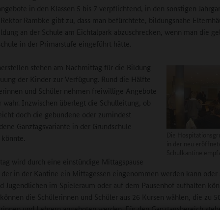
ngebote in den Klassen 5 bis 7 verpflichtend, in den sonstigen Jahrga
g. Rektor Rambke gibt zu, dass man befürchtete, bildungsnahe Elternhä
ldung an der Schule am Eichtalpark abzuschrecken, wenn man die g
chule in der Primarstufe eingeführt hätte.
herstellen stehen am Nachmittag für die Bildung
uung der Kinder zur Verfügung. Rund die Hälfte
erinnen und Schüler nehmen freiwillige Angebote
r wahr. Inzwischen überlegt die Schulleitung, ob
eicht doch die gebundene oder zumindest
dene Ganztagsvariante in der Grundschule
Die Hospitationsgr
 könnte.
in der neu eröffne
Schulkantine empf
tag wird durch eine einstündige Mittagspause
in der in der Kantine ein Mittagessen eingenommen werden kann oder 
d Jugendlichen im Spieleraum oder auf dem Pausenhof aufhalten kön
 können die Schülerinnen und Schüler aus 26 Kursen wählen, die zu 5
rinnen und Lehrern angeboten werden. Für den Ganztagsbereich steh