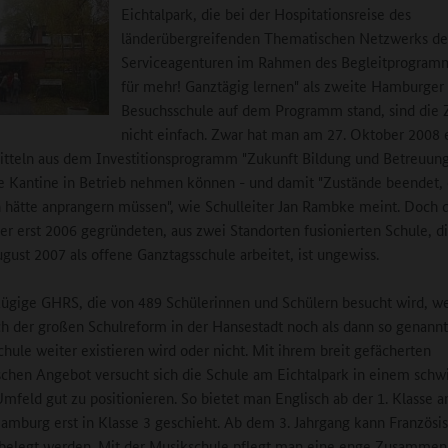
Eichtalpark, die bei der Hospitationsreise des
länderübergreifenden Thematischen Netzwerks de
Serviceagenturen im Rahmen des Begleitprogram
für mehr! Ganztägig lernen" als zweite Hamburger
Besuchsschule auf dem Programm stand, sind die 
nicht einfach. Zwar hat man am 27. Oktober 2008 
itteln aus dem Investitionsprogramm "Zukunft Bildung und Betreuung
e Kantine in Betrieb nehmen können - und damit "Zustände beendet,
h hätte anprangern müssen", wie Schulleiter Jan Rambke meint. Doch 
er erst 2006 gegründeten, aus zwei Standorten fusionierten Schule, di
gust 2007 als offene Ganztagsschule arbeitet, ist ungewiss.
ügige GHRS, die von 489 Schülerinnen und Schülern besucht wird, we
ch der großen Schulreform in der Hansestadt noch als dann so genann
schule weiter existieren wird oder nicht. Mit ihrem breit gefächerten
chen Angebot versucht sich die Schule am Eichtalpark in einem schw
Umfeld gut zu positionieren. So bietet man Englisch ab der 1. Klasse a
Hamburg erst in Klasse 3 geschieht. Ab dem 3. Jahrgang kann Französi
g belegt werden. Mit der Musikschule pflegt man eine enge Zusammena