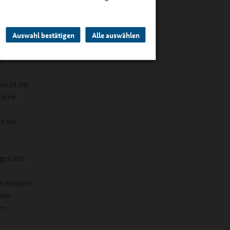
ein. Am
Auswahl bestätigen
Alle auswählen
n
rricht im
 eine
ht bei
ügen der
gs müssten
hen
en,