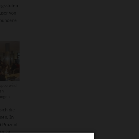
ngsstufen
user von
ebundene
uppe wird
ten
angen
sich die
nen. In
0 Prozent
en 24