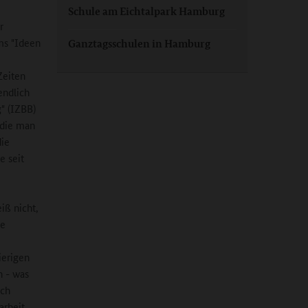
Schule am Eichtalpark Hamburg
r
ms "Ideen
Ganztagsschulen in Hamburg
Zeiten
endlich
" (IZBB)
 die man
die
e seit
iß nicht,
te
ierigen
n - was
sch
rbeit.