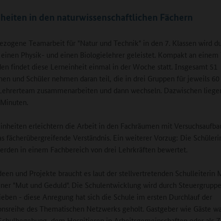
heiten in den naturwissenschaftlichen Fächern
ezogene Teamarbeit für "Natur und Technik" in den 7. Klassen wird d
einen Physik- und einen Biologielehrer geleistet. Kompakt an einem
den findet diese Lerneinheit einmal in der Woche statt. Insgesamt 51
nen und Schüler nehmen daran teil, die in drei Gruppen für jeweils 6
Lehrerteam zusammenarbeiten und dann wechseln. Dazwischen liege
 Minuten.
inheiten erleichtern die Arbeit in den Fachräumen mit Versuchsaufb
as fächerübergreifende Verständnis. Ein weiterer Vorzug: Die Schüler
erden in einem Fachbereich von drei Lehrkräften bewertet.
Ideen und Projekte braucht es laut der stellvertretenden Schulleiterin 
iner "Mut und Geduld". Die Schulentwicklung wird durch Steuergrupp
ieben - diese Anregung hat sich die Schule im ersten Durchlauf der
onsreihe des Thematischen Netzwerks geholt. Gastgeber wie Gäste wa
Schulbegehung, dem Hospitieren in Arbeitsgemeinschaften oder als 