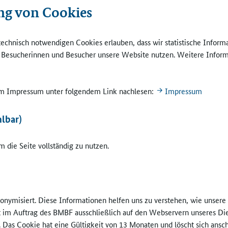
he Lehrerstunden zur Verfügung. Ab der 8. Klasse hat man die Nachmi
ng von Cookies
ft - "weil sie nicht gewählt wurden", wie Rambke erklärt.
e am Eichtalpark feilt noch an ihrem Ganztagsschulkonzept. In ander
technisch notwendigen Cookies erlauben, dass wir statistische Inform
orischen Teilbereichen ist sie schon weiter, wovon sich die Gäste aus
e Besucherinnen und Besucher unsere Website nutzen. Weitere Inform
urg-Vorpommern, Nordrhein-Westfalen, Sachsen, Schleswig-Holstei
 während ihres vierstündigen Besuchs überzeugen konnten. So praktiz
ambildung im Lehrerkollegium. Es gibt Zweier-, Dreier- und weitere
 im Impressum unter folgendem Link nachlesen:
Impressum
l klassen- als auch fachbezogen arbeiten.
lbar)
paß, im Team zu arbeiten"
 die Seite vollständig zu nutzen.
sich Zweier-Teams als Klassenlehrerteams in den Jahrgangsstufen 5 u
 Fachbezogene Teams arbeiten im Englischunterricht der 9. Klassen, in
k der 10. Klassen und in weiteren Fächern der 7. Klassen. Dreier-Te
Klassenlehrerteam für die 6. Klasse zusammengefunden. Fachbezogen 
nonymisiert. Diese Informationen helfen uns zu verstehen, wie unser
atur und Technik" der Klassen 6 und 7 und entwickeln den "60-Minute
ft im Auftrag des BMBF ausschließlich auf den Webservern unseres Di
 weiter. Im Anti-Mobbing-Projekt sitzen mit den fünf Klassenlehrer
. Das Cookie hat eine Gültigkeit von 13 Monaten und löscht sich ansc
noch eine Beratungslehrerin und der Schulsozialpädagoge zusammen.