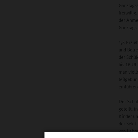
Ganztagsa
freiwilli
der Anme
Ganztagss
1,5 Erzie
und Betre
der Schül
bis 16 Uh
man viell
teilgebun
einführen
Der Schul
geteilt, 
Kinder un
der Sek I
von Lehre