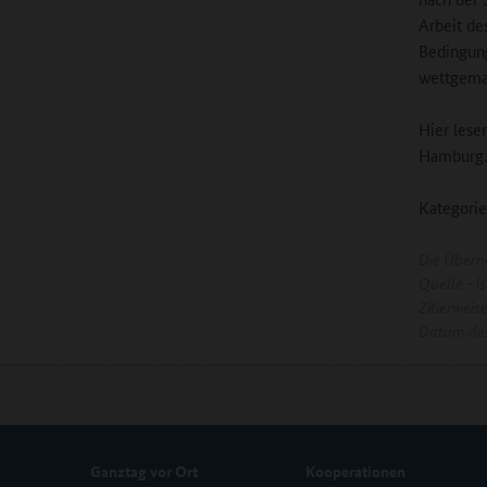
Arbeit de
Bedingung
wettgema
Hier lese
Hamburg.
Kategorie
Die Übern
Quelle - 
Zitierweis
Datum des
Ganztag vor Ort
Kooperationen