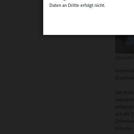
Daten an Dritte erfolgt nicht.
Schulleite
Arbeitser
Krankheit.
Das dreik
kollegial
pädagogis
sich die 
Zeitaufwa
teilweise