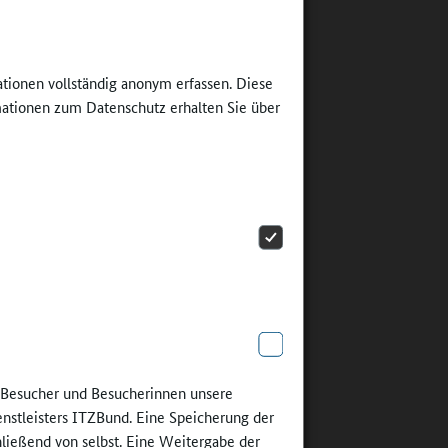
ttagskurse
en
ationen vollständig anonym erfassen. Diese
 Hamburg,
ationen zum Datenschutz erhalten Sie über
n und
iert die
 Teams,
nd 7
ams haben
arbeiten
e Besucher und Besucherinnen unsere
n-
enstleisters ITZBund. Eine Speicherung der
innen und
hließend von selbst. Eine Weitergabe der