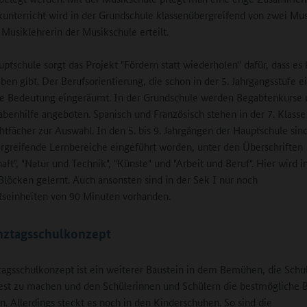
unterricht wird in der Grundschule klassenübergreifend von zwei Mus
 Musiklehrerin der Musikschule erteilt.
uptschule sorgt das Projekt "Fördern statt wiederholen" dafür, dass es 
ben gibt. Der Berufsorientierung, die schon in der 5. Jahrgangsstufe ei
e Bedeutung eingeräumt. In der Grundschule werden Begabtenkurse 
benhilfe angeboten. Spanisch und Französisch stehen in der 7. Klasse 
htfächer zur Auswahl. In den 5. bis 9. Jahrgängen der Hauptschule sin
rgreifende Lernbereiche eingeführt worden, unter den Überschriften
aft", "Natur und Technik", "Künste" und "Arbeit und Beruf". Hier wird i
löcken gelernt. Auch ansonsten sind in der Sek I nur noch
tseinheiten von 90 Minuten vorhanden.
nztagsschulkonzept
agsschulkonzept ist ein weiterer Baustein in dem Bemühen, die Schu
est zu machen und den Schülerinnen und Schülern die bestmögliche 
n. Allerdings steckt es noch in den Kinderschuhen. So sind die