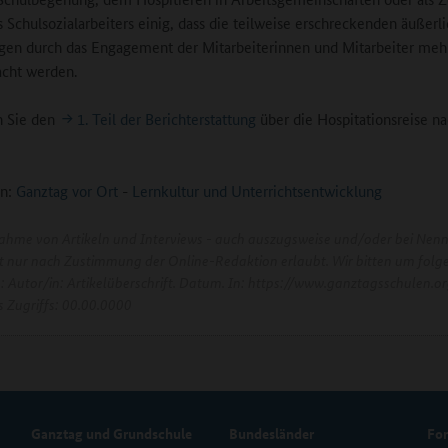
s Schulsozialarbeiters einig, dass die teilweise erschreckenden äußerl
en durch das Engagement der Mitarbeiterinnen und Mitarbeiter mehr
cht werden.
n Sie den
1. Teil der Berichterstattung
über die Hospitationsreise n
n:
Ganztag vor Ort
-
Lernkultur und Unterrichtsentwicklung
ahme von Artikeln und Interviews - auch auszugsweise und/oder bei Nen
ist nur nach Zustimmung der Online-Redaktion erlaubt. Wir bitten um folg
e: Autor/in: Artikelüberschrift. Datum. In: https://www.ganztagsschulen.or
 Zugriffs: 00.00.0000
Ganztag und Grundschule
Bundesländer
Fo