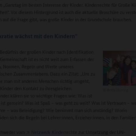
 „Ganztag im besten Interesse der Kinder. Kinderrechte für Große K
chen“. Vor diesem Hintergrund ist auch die aktuelle Broschüre zu verst
 auf die Frage gibt, was große Kinder in der Grundschule brauchen.
ratie wächst mit den Kindern“
edürfnis der großen Kinder nach Identifikation
 Gemeinschaft ist es nicht weit zum Erfassen der
n, Normen, Regeln und Werte unseres
ischen Zusammenlebens. Dazu ein Zitat: „Um zu
ie man mit anderen Menschen richtig umgeht,
Kinder den Kontakt zu ihresgleichen.
©
Britta Hüning
nder klären sie so wichtige Fragen wie: Was ist
s ist gemein? Was ist Spaß – was geht zu weit? Was ist Vertrauen – wa
hre – was Beleidigung? Wie benimmt man sich anständig? Worin
iden sich die Regeln bei Lehrer:innen, Erzieher:innen, in den Familien?
Schweder vom
Netzwerk Kinderrechte
zur Umsetzung der UN-