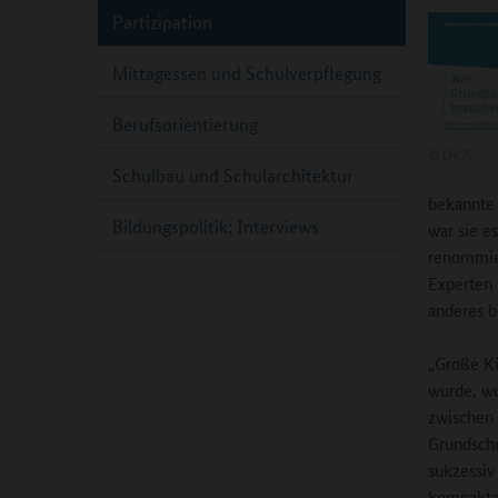
Partizipation
Mittagessen und Schulverpflegung
Berufsorientierung
©
DKJS
Schulbau und Schularchitektur
bekannte 
Bildungspolitik: Interviews
war sie e
renommie
Experten 
anderes b
„Große Ki
wurde, wo
zwischen 
Grundschu
sukzessiv
kompakten