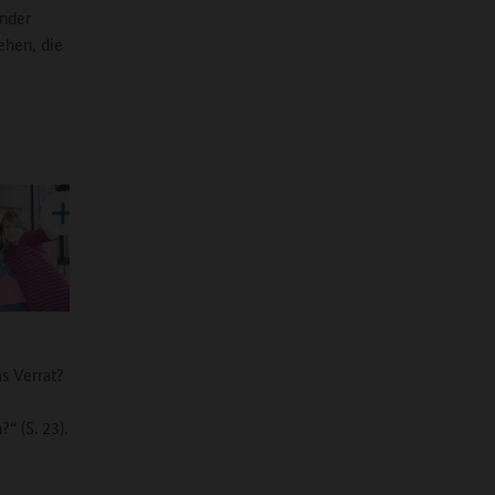
inder
ehen, die
s Verrat?
“ (S. 23).