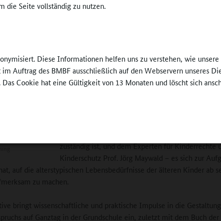
 Altersspanne in den Blick der der pädagogischen Fachlichkeit zu rüc
 die Seite vollständig zu nutzen.
n nach Veröffentlichung der ersten PISA-Ergebnisse (2000) und dem 
enden Interesse an der Bildungspolitik anderer Länder zeigte sich, dass
iche Bildung im Vorschulalter eine andere Bedeutung erfuhr als bei un
en wurde nicht nur der Rechtsanspruch auf einen Kitaplatz eingeführt
nonymisiert. Diese Informationen helfen uns zu verstehen, wie unser
indliche Bildung erhielt überhaupt stärkere politische Aufmerksamkeit
ft im Auftrag des BMBF ausschließlich auf den Webservern unseres Di
. Das Cookie hat eine Gültigkeit von 13 Monaten und löscht sich ansc
Verständlich also, dass die „Initiative Große Kinder 
mit ihrem Vorsitzenden
Prof. Ludger Pesch
, Dir
Pestalozzi-Fröbel-Hauses Berlin, der
Erziehungswissenschaftlerin Karen Dohle, die im
Brandenburger Bildungsministerium für Ganztags
zuständig ist, und dem Experten für Kinderrechte 
ning
Kinderschutz Prof. Jörg Maywald – es sich zur Auf
at, auf die alterstypischen Lebensbedürfnisse der älteren Kinder ab s
ufmerksam zu machen.
ative bringt wissenschaftliche und praktische Impulse in die Gestaltun
pruchs auf Ganztag in der Grundschule ein, zuletzt mit dem Buch der 