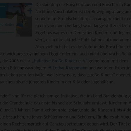
Da staunten die Forscherinnen und Forscher in Ka
Nicht im Vorschulalter ist der Bewegungsdrang am
sondern im Grundschulalter; also ausgerechnet in e
in der von ihnen verlangt wird, lange still zu sitzen
Ergebnis war es der Deutschen Kinder- und Jugend
wert, es in ihre aktuelle Publikation aufzunehmen (
Aber vielleicht hat es die Autorin der Broschüre, di
Entwicklungspsychologin Oggi Enderlein, auch nicht überrascht. Schl
s, die 2003 die
„Initiative Große Kinder e. V.“
gemeinsam mit dem
rten Bildungssoziologen
Lothar Krappmann
und weiteren Experti
ins Leben gerufen hatte, weil sie wusste, dass „große Kinder“ eben e
rauchen als die jüngeren Kinder in der Kita oder Jugendliche.
nder“ sind für die gleichnamige Initiative, die im Land Brandenburg 
 die Grundschule das erste bis sechste Schuljahr umfasst, Kinder im A
6 und 12 Jahren. Damit gehören sie, solange sie die Klassen 1 bis 4 de
le besuchen, zu jenen Schülerinnen und Schülern, für die es ab Augu
 einen Rechtsanspruch auf Ganztagsbetreuung geben wird. Der Titel d
 Broschüre bringt es auf den Punkt: „Was Grundschulkinder brauche