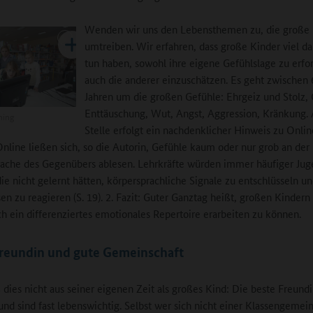
Wenden wir uns den Lebensthemen zu, die große 
umtreiben. Wir erfahren, dass große Kinder viel d
tun haben, sowohl ihre eigene Gefühlslage zu erfo
auch die anderer einzuschätzen. Es geht zwischen 
Jahren um die großen Gefühle: Ehrgeiz und Stolz,
Enttäuschung, Wut, Angst, Aggression, Kränkung. 
ning
Stelle erfolgt ein nachdenklicher Hinweis zu Onlin
Online ließen sich, so die Autorin, Gefühle kaum oder nur grob an der
ache des Gegenübers ablesen. Lehrkräfte würden immer häufiger Jug
die nicht gelernt hätten, körpersprachliche Signale zu entschlüsseln u
n zu reagieren (S. 19). 2. Fazit: Guter Ganztag heißt, großen Kinder
ch ein differenziertes emotionales Repertoire erarbeiten zu können.
Freundin und gute Gemeinschaft
dies nicht aus seiner eigenen Zeit als großes Kind: Die beste Freundi
und sind fast lebenswichtig. Selbst wer sich nicht einer Klassengemei