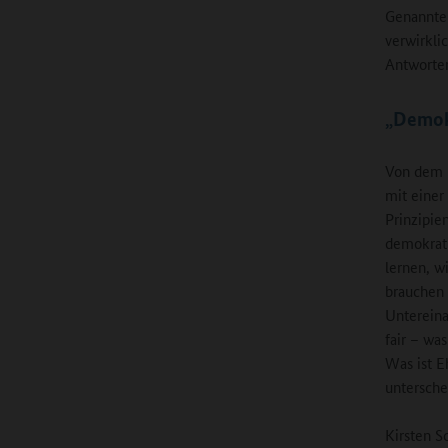
Genannten
verwirkli
Antworten
„Demok
Von dem B
mit einer
Prinzipie
demokrat
lernen, w
brauchen 
Untereina
fair – wa
Was ist E
untersche
Kirsten 