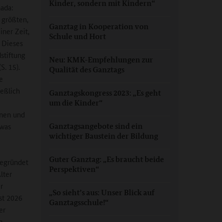
Kinder, sondern mit Kindern“
nada:
 größten,
Ganztag in Kooperation von
iner Zeit,
Schule und Hort
. Dieses
stiftung
Neu: KMK-Empfehlungen zur
S. 15).
Qualität des Ganztags
e
ießlich
Ganztagskongress 2023: „Es geht
um die Kinder“
nnen und
twas
Ganztagsangebote sind ein
wichtiger Baustein der Bildung
Guter Ganztag: „Es braucht beide
gegründet
Perspektiven“
lter
r
„So sieht’s aus: Unser Blick auf
st 2026
Ganztagsschule!“
er
n.