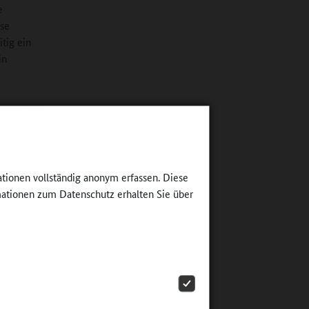
e
ise
tig ein
in
ationen vollständig anonym erfassen. Diese
ationen zum Datenschutz erhalten Sie über
en, jene