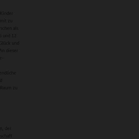
Kinder
amit zu
rschen als
6 und 12
 Glück und
An dieser
e-
endliche
nd
n Raum zu
n, der
nschaft