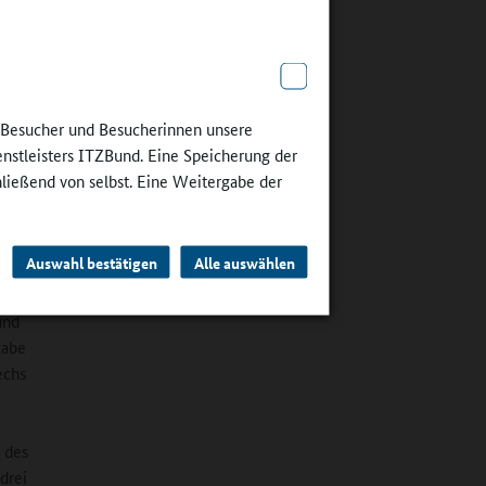
ken. In
daraus
 dort die
s. Im
 (2013),
e Besucher und Besucherinnen unsere
.
enstleisters ITZBund. Eine Speicherung der
hließend von selbst. Eine Weitergabe der
e.V.“ –
ektor des
Auswahl bestätigen
Alle auswählen
angebote
und
gabe
echs
g des
drei