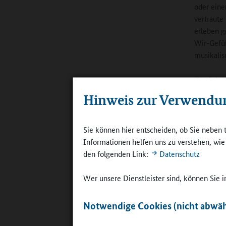
oder eine
vertraute
erleben g
Wir-Gefüh
musikalis
Das Erleb
und Klass
Hinweis zur Verwendu
Entwicklu
wie etwa 
Deutschla
Sie können hier entscheiden, ob Sie neben 
heißt, Id
Informationen helfen uns zu verstehen, wi
Einzelnen
den folgenden Link:
Datenschutz
hinzuwirk
Wer unsere Dienstleister sind, können Sie
Mehr A
Notwendige Cookies (nicht abwäh
Es ist de