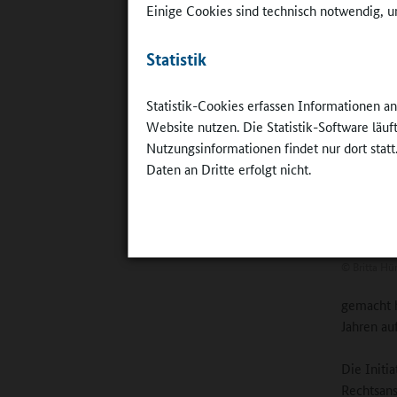
besondere
Einige Cookies sind technisch notwendig, um
den Jahre
resultier
Statistik
frühkindl
Zuge dess
Statistik-Cookies erfassen Informationen a
die frühk
Website nutzen. Die Statistik-Software läu
Nutzungsinformationen findet nur dort statt
Daten an Dritte erfolgt nicht.
©
Britta Hü
gemacht h
Jahren a
Die Initi
Rechtsans