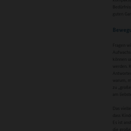
Bedürfnis
guten Gan
Bewegu
Fragen wi
Aufwachse
können un
werden. K
Antworten
warum, ma
zu „große
am liebst
Das vielle
dass Kind
Es ist an
die große