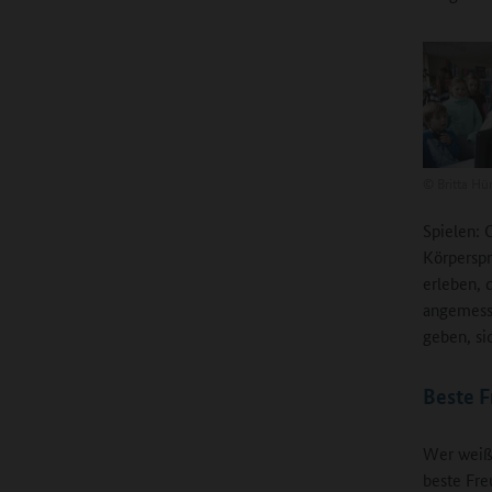
©
Britta Hü
Spielen: 
Körperspr
erleben, 
angemesse
geben, si
Beste 
Wer weiß 
beste Fre