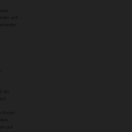
Guter
inder sich
teinander
h
il der
nach
n Kinder
 dass
gen auf