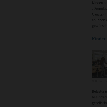
Kinderrec
„Demokrati
Ganztag h
an ihnen 
gewünscht
Kinder
©
Britta Hü
Belastung
beeinträc
gesellsch