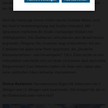
wurden und einer sofort in die Steuerkasse geht. Dadurch steht
der Stadtverwaltung sofort Geld zur Verfügung.
Weil die Fahrzeuge immer mitten durchs Gelände fahren, wird
das Geld in Verkehrsregelung und Straßen investiert. Mit
Spraydosen markieren die Kinder zweispurige Straßen mit
Abbiegepfeilen. Das Stadtwesen wird also aus dem Bedarf heraus
begründet. Übrigens: Der erwähnte Jung-Unternehmer mit den
Erdnüssen hat später eine Partei gegründet, die „Deutsche
Kleinunternehmer- und Umweltpartei“ DKU. Dann suchte er sich
Unterstützer und stellte sich zur Wahl. Und wurde dann doch nicht
Bürgermeister! Zwei Mädchen hatten die Nase vorn, haben aber
seine politischen Ideen teilweise übernommen.
Online-Redaktion:
Normalerweise liegen die Interessen von 7-
Jährigen und 15-Jährigen weit auseinander. Wie kriegen Sie das in
der Kinderstadt unter einen Hut?