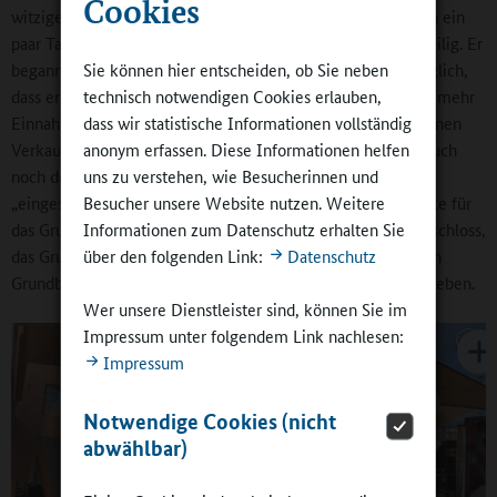
Cookies
witzigerweise immer einen Strohhut mit Taubenfeder. Nach ein
paar Tagen bei der Stadtreinigung wurde ihm das zu langweilig. Er
begann, seine Erdnüsse zu verkaufen. Das fand er so einträglich,
Sie können hier entscheiden, ob Sie neben
dass er jeden Tag mehr Erdnüsse mitbrachte und jeden Tag mehr
technisch notwendigen Cookies erlauben,
Einnahmen hatte. In der Tischlerei hat er sich schließlich einen
dass wir statistische Informationen vollständig
Verkaufsstand aus Paletten und Holz bauen lassen, später auch
anonym erfassen. Diese Informationen helfen
noch den Wasserverkauf übernommen und noch jemanden
uns zu verstehen, wie Besucherinnen und
„eingestellt“. Die Stadtverwaltung forderte irgendwann Miete für
Besucher unsere Website nutzen. Weitere
das Grundstück, auf dem sein Laden stand, woraufhin er beschloss,
Informationen zum Datenschutz erhalten Sie
das Grundstück zu kaufen. Dafür hat die Stadtverwaltung ein
über den folgenden Link:
Datenschutz
Grundbuchamt eröffnet, und die Bank hat einen Kredit vergeben.
Wer unsere Dienstleister sind, können Sie im
Impressum unter folgendem Link nachlesen:
Impressum
Notwendige Cookies (nicht
abwählbar)