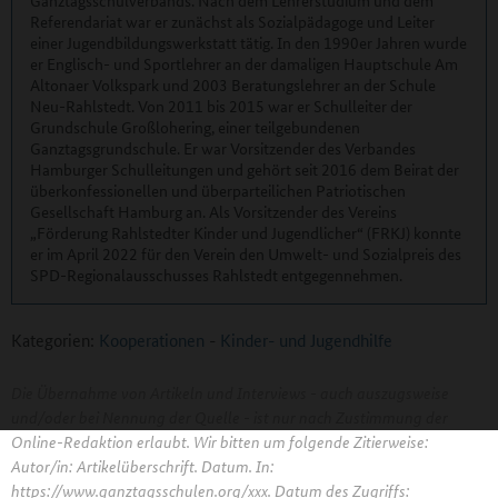
Referendariat war er zunächst als Sozialpädagoge und Leiter
einer Jugendbildungswerkstatt tätig. In den 1990er Jahren wurde
er Englisch- und Sportlehrer an der damaligen Hauptschule Am
Altonaer Volkspark und 2003 Beratungslehrer an der Schule
Neu-Rahlstedt. Von 2011 bis 2015 war er Schulleiter der
Grundschule Großlohering, einer teilgebundenen
Ganztagsgrundschule. Er war Vorsitzender des Verbandes
Hamburger Schulleitungen und gehört seit 2016 dem Beirat der
überkonfessionellen und überparteilichen Patriotischen
Gesellschaft Hamburg an. Als Vorsitzender des Vereins
„Förderung Rahlstedter Kinder und Jugendlicher“ (FRKJ) konnte
er im April 2022 für den Verein den Umwelt- und Sozialpreis des
SPD-Regionalausschusses Rahlstedt entgegennehmen.
Kategorien:
Kooperationen
-
Kinder- und Jugendhilfe
Die Übernahme von Artikeln und Interviews - auch auszugsweise
und/oder bei Nennung der Quelle - ist nur nach Zustimmung der
Online-Redaktion erlaubt. Wir bitten um folgende Zitierweise:
Autor/in: Artikelüberschrift. Datum. In:
https://www.ganztagsschulen.org/xxx. Datum des Zugriffs: