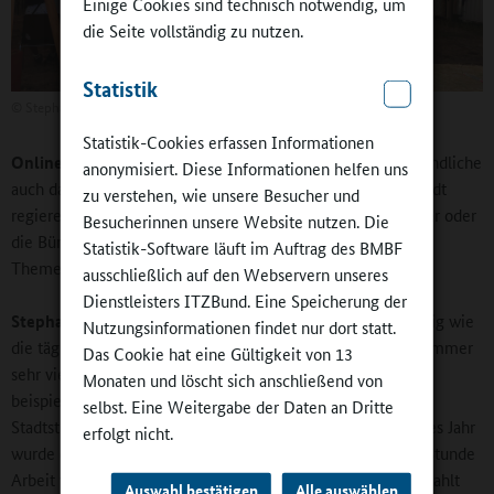
Einige Cookies sind technisch notwendig, um
die Seite vollständig zu nutzen.
Statistik
©
Stephan Kufeke
Statistik-Cookies erfassen Informationen
Online-Redaktion:
In der Kinderstadt tun Kinder und Jugendliche
anonymisiert. Diese Informationen helfen uns
auch das, was normalerweise Erwachsene machen: eine Stadt
zu verstehen, wie unsere Besucher und
regieren. Es gibt eine Stadtversammlung, den Bürgermeister oder
Besucherinnen unsere Website nutzen. Die
die Bürgermeisterin und Gesetze. Was sind die wichtigsten
Statistik-Software läuft im Auftrag des BMBF
Themen, wenn Kinder das Sagen haben?
ausschließlich auf den Webservern unseres
Dienstleisters ITZBund. Eine Speicherung der
Stephan Kufeke:
Grundsätzlich sind die Themen so vielfältig wie
Nutzungsinformationen findet nur dort statt.
die täglich wechselnden Kinder. In der Stadtpolitik wollen immer
Das Cookie hat eine Gültigkeit von 13
sehr viele Kinder mitmachen. In den Sitzungen geht es
Monaten und löscht sich anschließend von
beispielsweise um Umweltfragen oder den Ausbau der
selbst. Eine Weitergabe der Daten an Dritte
Stadtstruktur. Oder auch um die Löhne, ganz wichtig. Letztes Jahr
erfolgt nicht.
wurde entschieden, einen „Einheitslohn“ einzuführen. Pro Stunde
Arbeit werden sechs Komet gezahlt, von denen fünf ausgezahlt
Auswahl bestätigen
Alle auswählen