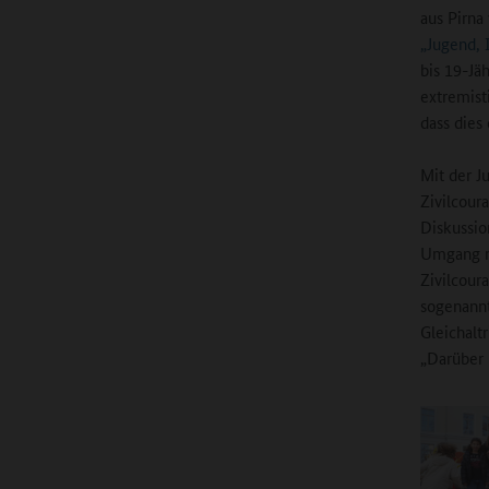
aus Pirna 
„Jugend, 
bis 19-Jä
extremist
dass dies
Mit der J
Zivilcour
Diskussio
Umgang mi
Zivilcour
sogenannt
Gleichalt
„Darüber 