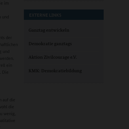
ie im
EXTERNE LINKS
n und
Ganztag entwickeln
hts der
Demokratie ganztags
haftlichen
g und
Aktion Zivilcourage e.V.
 werden.
ell ein
KMK: Demokratiebildung
. Die
 auf die
wohl die
zu wenig,
alitative
r