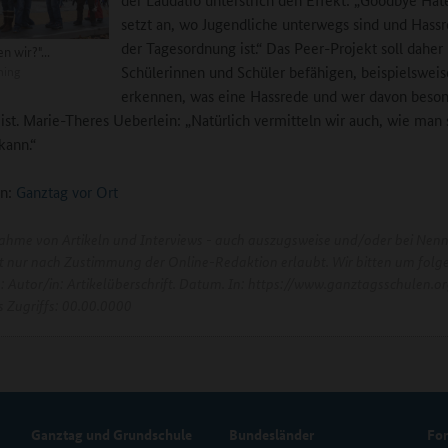
setzt an, wo Jugendliche unterwegs sind und Hass
der Tagesordnung ist.“ Das Peer-Projekt soll daher
n wir?"...
ning
Schülerinnen und Schüler befähigen, beispielsweis
erkennen, was eine Hassrede und wer davon beso
 ist. Marie-Theres Ueberlein: „Natürlich vermitteln wir auch, wie man 
kann.“
n:
Ganztag vor Ort
ahme von Artikeln und Interviews - auch auszugsweise und/oder bei Nen
ist nur nach Zustimmung der Online-Redaktion erlaubt. Wir bitten um folg
e: Autor/in: Artikelüberschrift. Datum. In: https://www.ganztagsschulen.or
 Zugriffs: 00.00.0000
Ganztag und Grundschule
Bundesländer
Fo