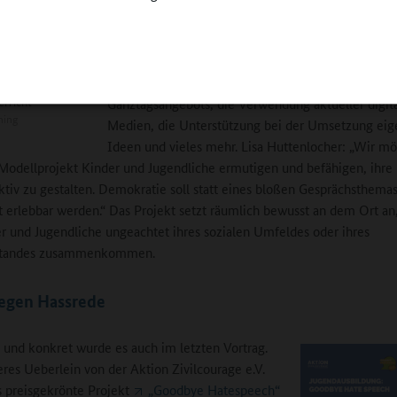
„Weltoffenes Sachsen“
geförderten Projekt. Die
Vortragenden betonten, was ihre Ganztagsangebot
auszeichne, etwa die Beteiligung der Teilnehmen
allen Entscheidungsprozessen innerhalb des
 ist gefragt - nicht
erricht
Ganztagsangebots, die Verwendung aktueller digit
ning
Medien, die Unterstützung bei der Umsetzung eig
Ideen und vieles mehr. Lisa Huttenlocher: „Wir m
odellprojekt Kinder und Jugendliche ermutigen und befähigen, ihr
ktiv zu gestalten. Demokratie soll statt eines bloßen Gesprächsthema
t erlebbar werden.“ Das Projekt setzt räumlich bewusst an dem Ort a
er und Jugendliche ungeachtet ihres sozialen Umfeldes oder ihres
standes zusammenkommen.
gegen Hassrede
und konkret wurde es auch im letzten Vortrag.
res Ueberlein von der Aktion Zivilcourage e.V.
as preisgekrönte Projekt
„Goodbye Hatespeech“