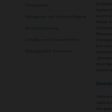
Ein Marke
Partizipation
Sachsen h
kurzen pr
Mittagessen und Schulverpflegung
Minute ei
Teilnehme
Berufsorientierung
Ressource
Schulbau und Schularchitektur
Christoph
kurz und 
Bildungspolitik: Interviews
sächsisch
„Demokrat
derzeitig
scheint e
Demokr
Vertiefen
Judith Du
ihre gege