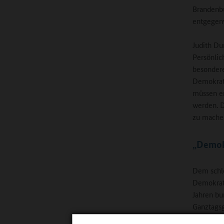
Brandenbu
entgegen
Judith Du
Persönlic
besondere
Demokrati
müssen er
werden. D
zu machen
„Demok
Dem schlo
Demokrati
Jahren bu
Ganztagsg
verfügen 