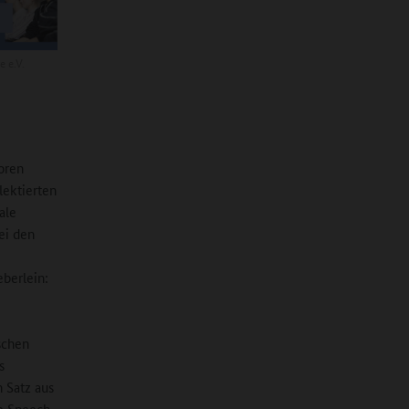
e e.V.
toren
lektierten
ale
ei den
eberlein:
schen
s
 Satz aus
te Speech