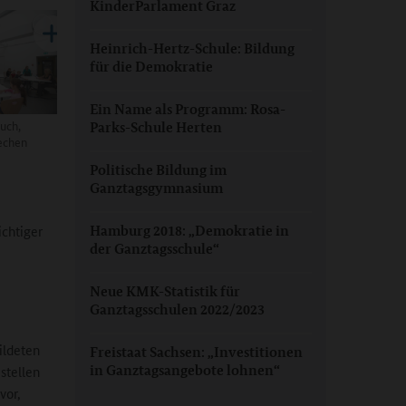
KinderParlament Graz
Heinrich-Hertz-Schule: Bildung
für die Demokratie
Ein Name als Programm: Rosa-
uch,
Parks-Schule Herten
echen
Politische Bildung im
Ganztagsgymnasium
chtiger
Hamburg 2018: „Demokratie in
der Ganztagsschule“
Neue KMK-Statistik für
Ganztagsschulen 2022/2023
ildeten
Freistaat Sachsen: „Investitionen
in Ganztagsangebote lohnen“
stellen
vor,