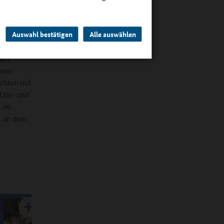
e
den an
Auswahl bestätigen
Alle auswählen
aler
ener
öchten mit
e Um- und
s im
n, an dem