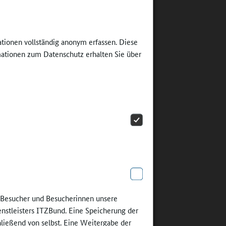
tags
zur
ationen vollständig anonym erfassen. Diese
ationen zum Datenschutz erhalten Sie über
üler
che Werte
ot soll
hat dazu
asteln für
fähigt,
ews“ ab
e Besucher und Besucherinnen unsere
enstleisters ITZBund. Eine Speicherung der
s im
hließend von selbst. Eine Weitergabe der
h