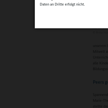
Daten an Dritte erfolgt nicht.
Beteiligung
nur im Unt
©
Britta Hü
unserem M
Mitwelt a
Unterrich
alle Kind
Bildungs
Peers 
Spannend 
Marie-The
stellte d