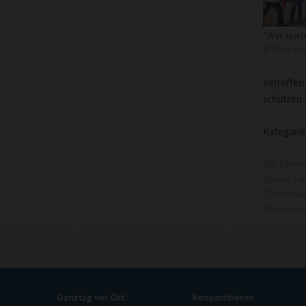
"Was spiele
©
Britta Hü
betroffen
schützen 
Kategorie
Die Übern
Quelle - 
Zitierweis
Datum des
Ganztag vor Ort
Kooperationen