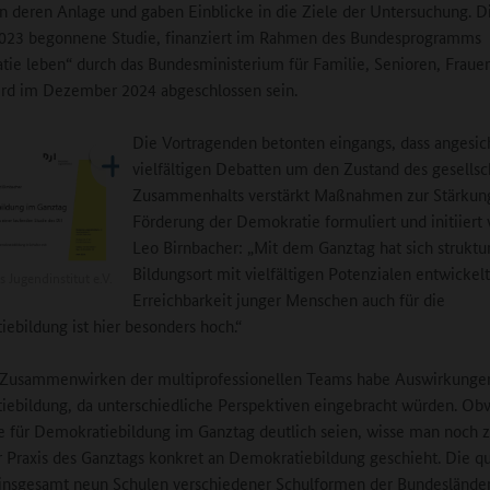
en deren Anlage und gaben Einblicke in die Ziele der Untersuchung. D
2023 begonnene Studie, finanziert im Rahmen des Bundesprogramms
ie leben“ durch das Bundesministerium für Familie, Senioren, Fraue
rd im Dezember 2024 abgeschlossen sein.
Die Vortragenden betonten eingangs, dass angesic
vielfältigen Debatten um den Zustand des gesellsc
Zusammenhalts verstärkt Maßnahmen zur Stärkun
Förderung der Demokratie formuliert und initiiert
Leo Birnbacher: „Mit dem Ganztag hat sich struktur
Bildungsort mit vielfältigen Potenzialen entwickelt
 Jugendinstitut e.V.
Erreichbarkeit junger Menschen auch für die
ebildung ist hier besonders hoch.“
 Zusammenwirken der multiprofessionellen Teams habe Auswirkungen
ebildung, da unterschiedliche Perspektiven eingebracht würden. Ob
e für Demokratiebildung im Ganztag deutlich seien, wisse man noch 
r Praxis des Ganztags konkret an Demokratiebildung geschieht. Die qu
 insgesamt neun Schulen verschiedener Schulformen der Bundeslände