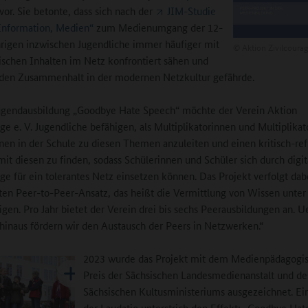
vor. Sie betonte, dass sich nach der
JIM-Studie
Information, Medien“
zum Medienumgang der 12-
hrigen inzwischen Jugendliche immer häufiger mit
©
Aktion Zivilcourag
ischen Inhalten im Netz konfrontiert sähen und
 den Zusammenhalt in der modernen Netzkultur gefährde.
ugendausbildung „Goodbye Hate Speech“ möchte der Verein Aktion
age e. V. Jugendliche befähigen, als Multiplikatorinnen und Multiplika
nen in der Schule zu diesen Themen anzuleiten und einen kritisch-ref
t diesen zu finden, sodass Schülerinnen und Schüler sich durch digit
age für ein tolerantes Netz einsetzen können. Das Projekt verfolgt dab
en Peer-to-Peer-Ansatz, das heißt die Vermittlung von Wissen unter
rigen. Pro Jahr bietet der Verein drei bis sechs Peerausbildungen an. U
hinaus fördern wir den Austausch der Peers in Netzwerken.“
2023 wurde das Projekt mit dem Medienpädagogi
Preis der Sächsischen Landesmedienanstalt und de
Sächsischen Kultusministeriums ausgezeichnet. Ein
der Laudatio unterstrich den Effekt: „Goodbye Ha