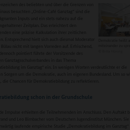
nzeichen des beliebten und über die Grenzen von
inaus besuchten „Online-Café Ganztag“ sind die
ägnanten Inputs und ein stets nahezu auf die
ngehaltener Zeitplan. Das erleichtert den
nden eine präzise Kalkulation ihrer zeitlichen
n. Entsprechend hielt sich auch diesmal Moderator
Demokratie heißt a
miteinander zu spr
 Bülau nicht mit langen Vorreden auf. Erfrischend,
©
Britta Hüning
dennoch pointiert führte der Vorsitzende des
en Ganztagsschulverbandes in das Thema
iebildung im Ganztag“ ein. In wenigen Worten verdeutlichte er die
en Sorgen um die Demokratie, auch im eigenen Bundesland. Um so wi
s, die Chancen für Demokratiebildung zu reflektieren.
atiebildung schon in der Grundschule
de Impulse erhielten die Teilnehmenden im Anschluss. Den Auftakt b
rand und Leo Birnbacher vom Deutschen Jugendinstitut München. Sie 
nwärtig laufende empirische Studie „Demokratiebildung im Ganztag“ 