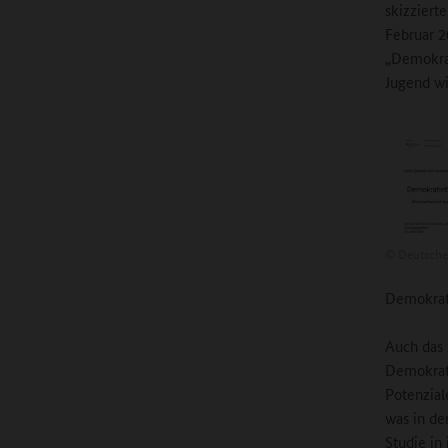
skizziert
Februar 
„Demokrat
Jugend wi
©
Deutsches
Demokrati
Auch das
Demokrati
Potenzial
was in de
Studie in