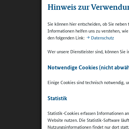
Huttenloc
Hinweis zur Verwendu
„Demokra
Jugendver
Sie können hier entscheiden, ob Sie neben 
Aufgabe g
Informationen helfen uns zu verstehen, wi
außerschu
den folgenden Link:
Datenschutz
sollen mi
ins Gespr
Wer unsere Dienstleister sind, können Sie
vor allem
Mit Sorge
Notwendige Cookies (nicht abwäh
Demokrati
verschied
Einige Cookies sind technisch notwendig, um
die Zukun
sich im I
Statistik
Klasse 4,
Ganztagsa
Statistik-Cookies erfassen Informationen a
Website nutzen. Die Statistik-Software läu
Nutzungsinformationen findet nur dort statt