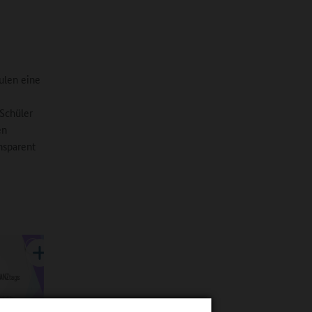
ulen eine
Schüler
en
nsparent