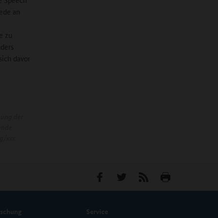
rede an
e zu
nders
sich davor
nung der
ende
g/xxx.
rschung
Service