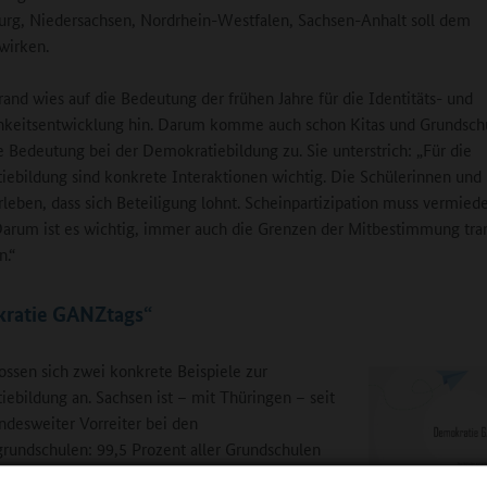
rg, Niedersachsen, Nordrhein-Westfalen, Sachsen-Anhalt soll dem
wirken.
rand wies auf die Bedeutung der frühen Jahre für die Identitäts- und
hkeitsentwicklung hin. Darum komme auch schon Kitas und Grundsch
 Bedeutung bei der Demokratiebildung zu. Sie unterstrich: „Für die
ebildung sind konkrete Interaktionen wichtig. Die Schülerinnen und 
leben, dass sich Beteiligung lohnt. Scheinpartizipation muss vermied
arum ist es wichtig, immer auch die Grenzen der Mitbestimmung tra
.“
ratie GANZtags“
ssen sich zwei konkrete Beispiele zur
ebildung an. Sachsen ist – mit Thüringen – seit
ndesweiter Vorreiter bei den
rundschulen: 99,5 Prozent aller Grundschulen
dort über Ganztagsangebote (GTA). Lisa