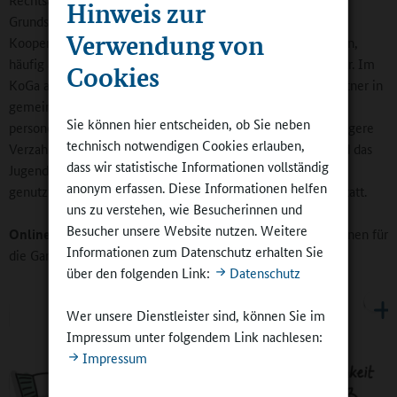
Hinweis zur
Grundschulalter ein. Eine neu entwickelte Angebotsform in
Verwendung von
Kooperation beider Systeme stellen die Kombieinrichtungen,
häufig auch als Kooperativer Ganztag (KoGa) bezeichnet, dar. Im
Cookies
KoGa arbeiten die Schule und ein Ganztagskooperationspartner in
gemeinsamer Verantwortung konzeptionell, räumlich und
Sie können hier entscheiden, ob Sie neben
personell eng zusammen. Das übergeordnete Ziel ist die engere
technisch notwendigen Cookies erlauben,
Verzahnung von Schule und Jugendhilfe. Der Unterricht und das
dass wir statistische Informationen vollständig
Jugendhilfeangebot finden hierbei in einem gemeinsam
anonym erfassen. Diese Informationen helfen
genutzten Gebäude, einem sogenannten Bildungscampus statt.
uns zu verstehen, wie Besucherinnen und
Besucher unsere Website nutzen. Weitere
Online-Redaktion:
Welche Rolle spielen die Bildungsregionen für
Informationen zum Datenschutz erhalten Sie
die Ganztagsschulentwicklung?
über den folgenden Link:
Datenschutz
Wer unsere Dienstleister sind, können Sie im
Impressum unter folgendem Link nachlesen:
Impressum