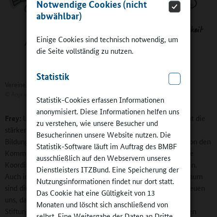
Notwendige Cookies (nicht
abwählbar)
Einige Cookies sind technisch notwendig, um
die Seite vollständig zu nutzen.
Statistik
Vereine, Verbände und Stiftungen engagieren sich im Ganztag
©
Anja von Klitzing / ISB Bayern
Statistik-Cookies erfassen Informationen
anonymisiert. Diese Informationen helfen uns
Frey:
Unser Konzept der Bayerischen Bildungsregionen sieht die
zu verstehen, wie unsere Besucher und
stärkere Verzahnung von Schulen und außerschulischen
Besucherinnen unsere Website nutzen. Die
Bildungsträgern vor. Diese Vernetzungsstrukturen können von den
Statistik-Software läuft im Auftrag des BMBF
Kommunen bei der gemeinsamen Planung beziehungsweise
ausschließlich auf den Webservern unseres
Koordinierung des Ganztagsangebots vor Ort genutzt werden.
Dienstleisters ITZBund. Eine Speicherung der
Auch im Hinblick auf die Öffnung der Schule in den Sozialraum
Nutzungsinformationen findet nur dort statt.
sind diese Netzwerke der Bildungsregionen wertvoll. Wir freuen
Das Cookie hat eine Gültigkeit von 13
uns, dass viele externe Partner, wie Vereine, Verbände und
Monaten und löscht sich anschließend von
Stiftungen sich gerne bei der Gestaltung der Ganztagsschulen
selbst. Eine Weitergabe der Daten an Dritte