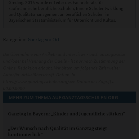
Greding. 2015 wurde er Leiter des Fachreferats für
kaufmännische berufliche Schulen, Innere Schulentwicklung
und Qualitätsmanagement an beruflichen Schulen im
Bayerischen Staatsministerium für Unterricht und Kultus.
Kategorien:
Ganztag vor Ort
Die Übernahme von Artikeln und Interviews - auch auszugsweise
und/oder bei Nennung der Quelle - ist nur nach Zustimmung der
Online-Redaktion erlaubt. Wir bitten um folgende Zitierweise:
Autor/in: Artikelüberschrift. Datum. In:
https://www.ganztagsschulen.org/xxx. Datum des Zugriffs:
00.00.0000
MEHR ZUM THEMA AUF GANZTAGSSCHULEN.ORG
Ganztag in Bayern: „Kinder und Jugendliche stärken“
„Der Wunsch nach Qualität im Ganztag steigt
kontinuierlich“