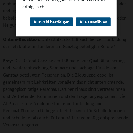
einbringen und sich dort vielfältig engagieren. So können Kinder
erfolgt nicht.
und Jugendliche im Ganztag mit deren Unterstützung
beispielsweise an Hobbys herangeführt und ihre Interessen oder
Auswahl bestätigen
Alle auswählen
Neigungen schon frühzeitig entwickelt werden.
Online-Redaktion:
Unterstützt das ISB auch bei der Fortbildung
der Lehrkräfte und anderer am Ganztag beteiligter Berufe?
Frey:
Das Referat Ganztag am ISB bietet zur Qualitätssicherung
und -weiterentwicklung Seminare und Fachtage für alle am
Ganztag beteiligten Personen an. Die Zielgruppe dabei ist
gemeinsam mit Lehrkräften vor allem das nicht unterrichtende,
pädagogisch tätige Personal. Darüber hinaus sind Vertreterinnen
und Vertreter der Kommunen und der Träger angesprochen. Die
ALP, das ist die Akademie für Lehrerfortbildung und
Personalführung in Dillingen, bietet sowohl für Schulleiterinnen
und Schulleiter als auch für Lehrkräfte regelmäßig entsprechende
Veranstaltungen an.