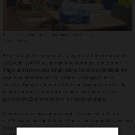
Eine neue Angebotsform ist der Kooperative Ganztag
©
Britta Hüning
Frey:
Mittagbetreuungen und verlängerte Mittagbetreuungen bis
15:30 oder 16:00 Uhr sind Angebote kommunaler oder freier
Träger und stehen unter Schulaufsicht. Sie können für Kinder im
Grundschulalter alternativ zur offenen Ganztagsschule als
freizeitpädagogisch-orientiertes Betreuungsangebot im Anschluss
an den Unterricht am Vormittag eingerichtet werden. Dies
geschieht im Zusammenwirken mit der Schulleitung.
Neben den Ganztagsangeboten unter Schulaufsicht nehmen
natürlich auch die Angebote der Kinder- und Jugendhilfe, wie zum
Beispiel Horte, eine wichtige Rolle bei der Umsetzung des
Rechtsanspruchs auf einen Ganztagsplatz für Kinder im