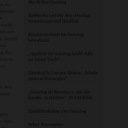
durch den Ganztag
t, in
erbandes
Zauberformel für den Ganztag:
ie
Gemeinsam und Qualität
rtuelle
nd stets
Kreativen Geist im Ganztag
me, konnte
bewahren
nmal
ag dies
„Qualität im Ganztag heißt: Alle
zt es an
an einen Tisch!“
 zu
Ganztag in Corona-Zeiten: „Schule
unterm Brennglas“
n, aber
„Ganztag als Ressource, um die
esses:
Kinder zu stärken“: IN VIA Köln
Qualitätsdialog zum Ganztag
„ganz
, dass
Schul-Barometer:
iche