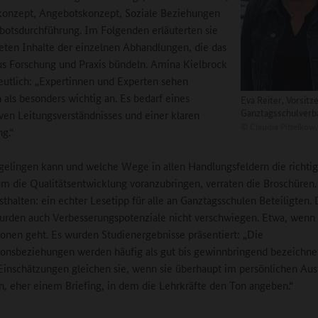
konzept, Angebotskonzept, Soziale Beziehungen
otsdurchführung. Im Folgenden erläuterten sie
eten Inhalte der einzelnen Abhandlungen, die das
s Forschung und Praxis bündeln. Amina Kielbrock
utlich: „Expertinnen und Experten sehen
 als besonders wichtig an. Es bedarf eines
Eva Reiter, Vorsitz
Ganztagsschulverb
ven Leitungsverständnisses und einer klaren
©
Claudia Pittelkow
ng.“
gelingen kann und welche Wege in allen Handlungsfeldern die richtig
m die Qualitätsentwicklung voranzubringen, verraten die Broschüren
sthalten: ein echter Lesetipp für alle an Ganztagsschulen Beteiligten.
urden auch Verbesserungspotenziale nicht verschwiegen. Etwa, wenn
onen geht. Es wurden Studienergebnisse präsentiert: „Die
onsbeziehungen werden häufig als gut bis gewinnbringend bezeichnet
 Einschätzungen gleichen sie, wenn sie überhaupt im persönlichen Au
en, eher einem Briefing, in dem die Lehrkräfte den Ton angeben.“