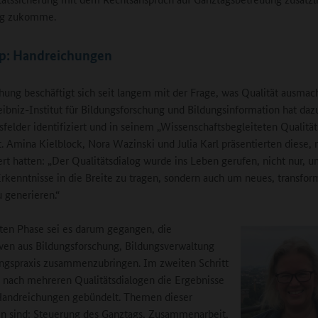
ng zukomme.
pp: Handreichungen
hung beschäftigt sich seit langem mit der Frage, was Qualität ausmac
ibniz-Institut für Bildungsforschung und Bildungsinformation hat daz
felder identifiziert und in seinem „Wissenschaftsbegleiteten Qualität
. Amina Kielblock, Nora Wazinski und Julia Karl präsentierten diese
tert hatten: „Der Qualitätsdialog wurde ins Leben gerufen, nicht nur, u
Erkenntnisse in die Breite zu tragen, sondern auch um neues, transfor
 generieren.“
sten Phase sei es darum gegangen, die
ven aus Bildungsforschung, Bildungsverwaltung
ngspraxis zusammenzubringen. Im zweiten Schritt
nach mehreren Qualitätsdialogen die Ergebnisse
Handreichungen gebündelt. Themen dieser
n sind: Steuerung des Ganztags, Zusammenarbeit,