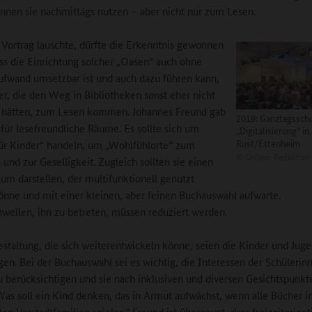
nnen sie nachmittags nutzen – aber nicht nur zum Lesen.
ortrag lauschte, dürfte die Erkenntnis gewonnen
ss die Einrichtung solcher „Oasen“ auch ohne
fwand umsetzbar ist und auch dazu führen kann,
er, die den Weg in Bibliotheken sonst eher nicht
 hätten, zum Lesen kommen. Johannes Freund gab
2019: Ganztagssch
für lesefreundliche Räume. Es sollte sich um
„Digitalisierung“ in
Rust/Ettenheim
r Kinder“ handeln, um „Wohlfühlorte“ zum
©
Online-Redaktion
 und zur Geselligkeit. Zugleich sollten sie einen
aum darstellen, der multifunktionell genutzt
nne und mit einer kleinen, aber feinen Buchauswahl aufwarte.
llen, ihn zu betreten, müssen reduziert werden.
estaltung, die sich weiterentwickeln könne, seien die Kinder und Jug
igen. Bei der Buchauswahl sei es wichtig, die Interessen der Schülerin
u berücksichtigen und sie nach inklusiven und diversen Gesichtspunkt
„Was soll ein Kind denken, das in Armut aufwächst, wenn alle Bücher i
ten Vorstadtfamilien spielen.“ Freund ist überzeugt, dass freizeitorient