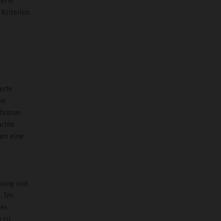
 Kriterien
r
erte
ne
 Thomas
achte
 um eine
ebung und
e. Im
tes
n zu