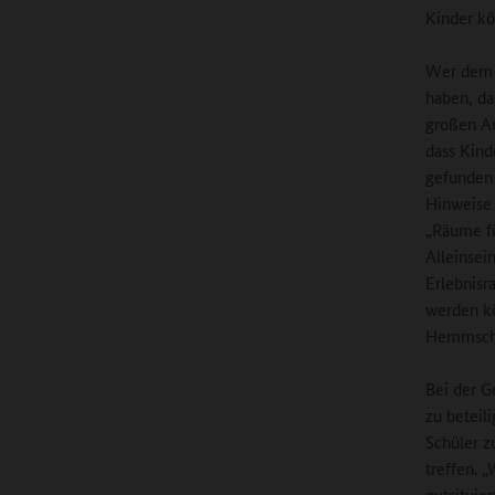
Kinder kö
Wer dem V
haben, da
großen Au
dass Kind
gefunden
Hinweise 
„Räume fü
Alleinsein
Erlebnisr
werden kö
Hemmschwe
Bei der G
zu beteil
Schüler z
treffen. 
gutsituier