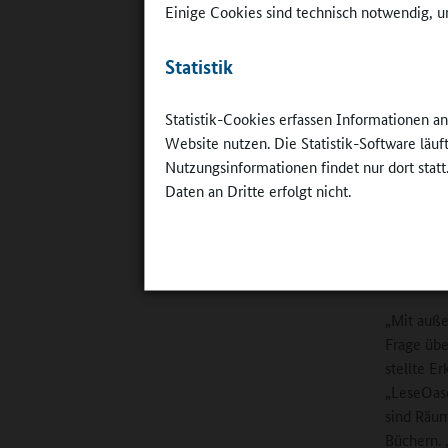
Einige Cookies sind technisch notwendig, um
erweitern
Statistik
„Hausaufg
Darüber h
Statistik-Cookies erfassen Informationen a
Bewegungs
Website nutzen. Die Statistik-Software läu
sowie Aus
Nutzungsinformationen findet nur dort statt
Gesemanns
Daten an Dritte erfolgt nicht.
ohne Bete
Lesen i
„Mit auße
Frage übe
stellte E
„LeseOase
sind Räum
Büchern. 