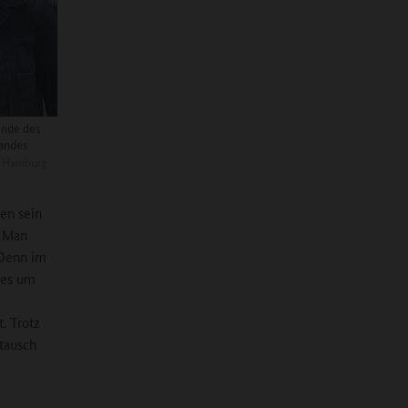
ende des
andes
, Hamburg
en sein
. Man
 Denn im
 es um
. Trotz
stausch