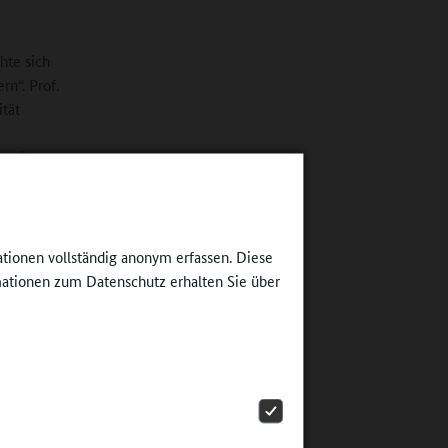
hte sich
rn“. Prof.
ität
damit
hreibe.
hung von
elt wird,
ationen vollständig anonym erfassen. Diese
t,
ationen zum Datenschutz erhalten Sie über
“
 im Herbst
0 KiTa-
nderem
n