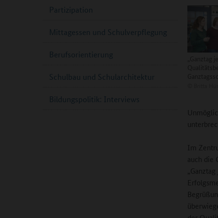
Partizipation
Mittagessen und Schulverpflegung
Berufsorientierung
„Ganztag je
Qualitätsb
Ganztagss
Schulbau und Schularchitektur
©
Britta Hü
Bildungspolitik: Interviews
Unmöglich
unterbrec
Im Zentru
auch die 
„Ganztag 
Erfolgsme
Begrüßung
überwiege
der Quali