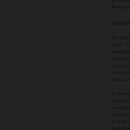
Bedeutu
Leseti
Die Forsc
DIPF – Le
Handlungs
gebündelt
sie erläu
Vielzahl 
Wissen zu
In der er
Perspekti
und Bildu
habe man 
in sechs 
Broschüre