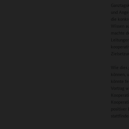
Ganztags
und Angeb
die konkr
Wissen au
machte de
Leitungen
kooperati
Zielsetzu
Wie dies 
können, u
könnte fe
Vortrag w
Kooperati
Kooperati
positiver
stattfind