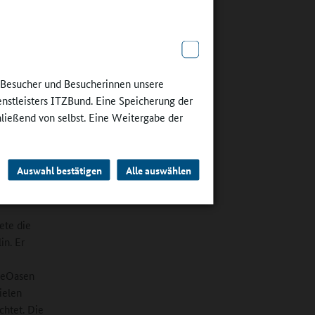
ten
.
h
e Besucher und Besucherinnen unsere
piele
enstleisters ITZBund. Eine Speicherung der
wig-
hließend von selbst. Eine Weitergabe der
 nicht
Auswahl bestätigen
Alle auswählen
ete die
in. Er
eseOasen
e­len
chtet. Die