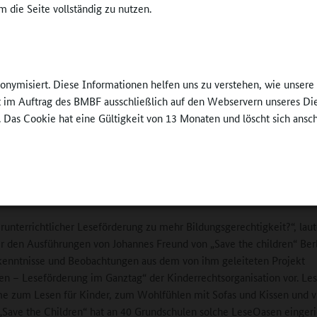
 die Seite vollständig zu nutzen.
Ganztagsangebot sollte ihre Erfahrungsmöglichkei
, handlungspraktische und lebensnahe Bildungsaufgaben – nicht
aben“ – sowie ungezähmtes, freies und „wildes“ Spielen ermöglichen
inaus erhofften sich Kinder „nicht verpädagogisierte Freiräume“, spric
nonymisiert. Diese Informationen helfen uns zu verstehen, wie unser
freiheit, Raumaneignung und Raumgestaltung, fantasievolle Rollens
ft im Auftrag des BMBF ausschließlich auf den Webservern unseres Di
flüge in den Sozialraum, in die Natur – eben ins „echte Leben“. Nent
. Das Cookie hat eine Gültigkeit von 13 Monaten und löscht sich ansc
 Appell an Ganztagsschulen: „Qualitätsentwicklungsprozesse sollten
iligung der Kinder und Eltern stattfinden.“
n Oasen
runterrichtlicher Leseförderung zu mehr Bildungsgerechtigkeit?“, laut
r den Ausführungen von Johannes Freund von „Save the children“ Berl
rkenntnisse und Beobachtungen aus dem von ihm geleiteten Projekt
n – Leseförderung im Ganztag“ der Kinderrechtsorganisation vor. L
e zum Lesen für Kinder, zum Wohlfühlen mit Sofas und Kissen und vi
„Save the Children“ hat an 40 Grundschulen solche LeseOasen eingeri