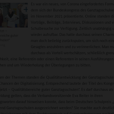
Es war ein neues, von Corona eingefordertes Forma
dem sich der Bundeskongress des Ganztagsschulv
im November 2021 präsentierte. Online standen d
Vorträge, Beiträge, Interviews, Diskussionen und vi
Schulbesuche zur Verfügung. Zeitlich unabhängig u
tzt –
wieder aufrufbar. Das hatte durchaus seinen Char
ereiche guter
chulen“
man doch beliebig zurückspulen, um sich noch ei
ning
Gesagtes anzuhören und zu verinnerlichen. Man m
durchaus als Vorteil wertschätzen, schließlich gren
keit, eine Referentin oder einen Referenten in seinen Ausführungen
hen und um Wiederholung der Überlegungen zu bitten.
m der Themen standen die Qualitätsentwicklung der Ganztagsschule
Chancen der Digitalisierung. Entsprechend lautete der Titel des Kongr
jetzt – Qualitätsbereiche guter Ganztagsschulen“. Es darf durchaus als
ldung gelten, dass die Verbandsvorsitzende Eva Reiter in ihren
sworten darauf hinweisen konnte, dass beim Deutschen Schulpreis 
nd Ganztagsschulen ausgezeichnet werden.“ Sie machte auch deutlich
tätssicherung mit dem Rechtsanspruch auf Ganztagsbetreuung zusätzl