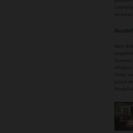
Leseförde
berücksic
Neudef
Mehr Bild
ausgefeil
Gesamtsch
erfolgrei
Ferber im
jedoch de
Neudefini