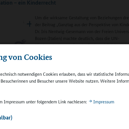
pation – ein Kinderrecht
Um die wirksame Gestaltung von Beziehungen dre
der Beitrag „Ganztag aus der Perspektive von Kinde
Dr. Iris Nentwig-Gesemann von der Freien Univers
Bozen (Italien) machte deutlich, dass die UN-
Kinderrechtskonvention das Recht auf Gehör und 
auch auf gemeinsames „Doing Ganztag“ klar festsc
ng von Cookies
Die Umsetzung sei untrennbar mit der Verwirklic
Demokratie verbunden. Sie betonte: „Kinder aller
Altersstufen, etwa bei der Entscheidung, was gespi
technisch notwendigen Cookies erlauben, dass wir statistische Inform
aktiv mitwirken zu lassen, gewähren wir ihnen nich
e Besucherinnen und Besucher unsere Website nutzen. Weitere Inform
sondern es gehört zu ihren unantastbaren Rechten.
Sie präsentierte die Ergebnisse eines einjährigen,
 im Impressum unter folgendem Link nachlesen:
Impressum
2020 abgeschlossenen Forschungsprojektes mit 20
rahmen
gebote für
und 165 Ganztagsschulkindern. Dabei sei unter a
lbar)
herausgekommen, dass sich Kinder im Ganztag ei
chulverband e.V.
Kontrastprogramm zum Unterricht wünschen. Das