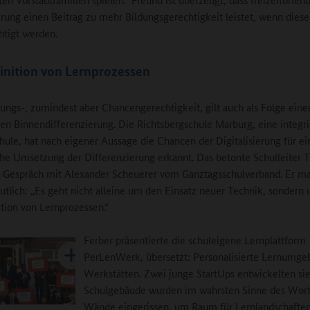
rung einen Beitrag zu mehr Bildungsgerechtigkeit leistet, wenn diese
htigt werden.
inition von Lernprozessen
ungs-, zumindest aber Chancengerechtigkeit, gilt auch als Folge eine
ten Binnendifferenzierung. Die Richtsbergschule Marburg, eine integri
ule, hat nach eigener Aussage die Chancen der Digitalisierung für ei
che Umsetzung der Differenzierung erkannt. Das betonte Schulleiter
 Gespräch mit Alexander Scheuerer vom Ganztagsschulverband. Er m
utlich: „Es geht nicht alleine um den Einsatz neuer Technik, sondern
tion von Lernprozessen.“
Ferber präsentierte die schuleigene Lernplattform
PerLenWerk, übersetzt: Personalisierte Lernumg
Werkstätten. Zwei junge StartUps entwickelten si
Schulgebäude wurden im wahrsten Sinne des Wor
Wände eingerissen, um Raum für Lernlandschafte