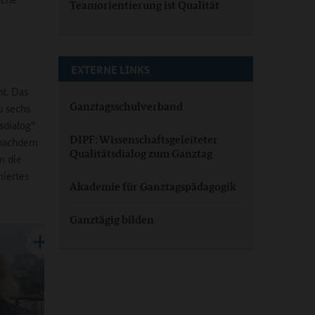
Teamorientierung ist Qualität
EXTERNE LINKS
ht. Das
Ganztagsschulverband
u sechs
sdialog“
DIPF: Wissenschaftsgeleiteter
, nachdem
Qualitätsdialog zum Ganztag
m die
miertes
Akademie für Ganztagspädagogik
Ganztägig bilden