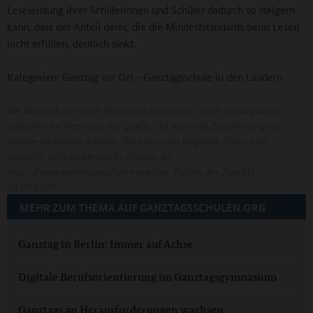
Leseleistung ihrer Schülerinnen und Schüler dadurch so steigern
kann, dass der Anteil derer, die die Mindeststandards beim Lesen
nicht erfüllen, deutlich sinkt.
Kategorien:
Ganztag vor Ort
-
Ganztagsschule in den Ländern
Die Übernahme von Artikeln und Interviews - auch auszugsweise
und/oder bei Nennung der Quelle - ist nur nach Zustimmung der
Online-Redaktion erlaubt. Wir bitten um folgende Zitierweise:
Autor/in: Artikelüberschrift. Datum. In:
https://www.ganztagsschulen.org/xxx. Datum des Zugriffs:
00.00.0000
MEHR ZUM THEMA AUF GANZTAGSSCHULEN.ORG
Ganztag in Berlin: Immer auf Achse
Digitale Berufsorientierung im Ganztagsgymnasium
Ganztags an Herausforderungen wachsen