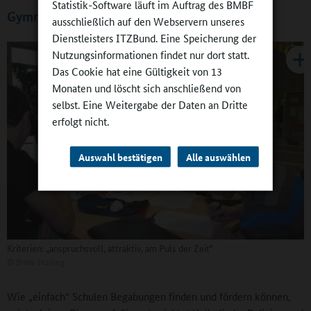
Statistik-Software läuft im Auftrag des BMBF
Gymnasium meets Fraunhofer
ausschließlich auf den Webservern unseres
Dienstleisters ITZBund. Eine Speicherung der
Nutzungsinformationen findet nur dort statt.
Das Cookie hat eine Gültigkeit von 13
Monaten und löscht sich anschließend von
selbst. Eine Weitergabe der Daten an Dritte
erfolgt nicht.
Auswahl bestätigen
Alle auswählen
Kriterien: „anspruchsvoll, attraktiv, am Puls der Zeit"
©
Britta Hüning
Wie „einfach“ Schulen Begabungen finden und fördern können,