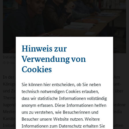
Hinweis zur
Verwendung von
Initiative der Schülerinnen und Schülern
©
Britta Hüning
Cookies
In der AG „Kingfluencer“ der Integrierten Sekundarschule „Am
Königstor“ in Berlin-Friedrichshain beschäftigen sich die Neunt-
Sie können hier entscheiden, ob Sie neben
und Zehntklässler mit sozialen Medien. Sie berichten digital über
technisch notwendigen Cookies erlauben,
Themen aus dem Schulalltag, aber auch über Fragen, die
dass wir statistische Informationen vollständig
Jugendliche insgesamt beschäftigen. Dabei kommen verschiedene
anonym erfassen. Diese Informationen helfen
Medien wie Videos, Fotos, Blogs und verschiedene Social Media
uns zu verstehen, wie Besucherinnen und
Kanäle zum Einsatz. Auch ein Podcast wurde erstellt. Die
Besucher unsere Website nutzen. Weitere
Initiative ging von den Schülerinnen und Schülern aus. Sie hatten
Informationen zum Datenschutz erhalten Sie