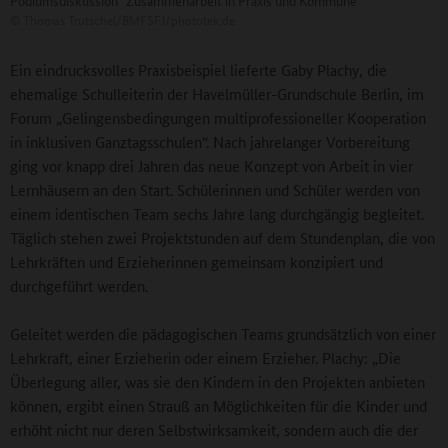
Podiumsdiskussion "Zusammenarbeit in Praxis und Kommune"
©
Thomas Trutschel/BMFSFJ/phototek.de
Ein eindrucksvolles Praxisbeispiel lieferte Gaby Plachy, die
ehemalige Schulleiterin der Havelmüller-Grundschule Berlin, im
Forum „Gelingensbedingungen multiprofessioneller Kooperation
in inklusiven Ganztagsschulen“. Nach jahrelanger Vorbereitung
ging vor knapp drei Jahren das neue Konzept von Arbeit in vier
Lernhäusern an den Start. Schülerinnen und Schüler werden von
einem identischen Team sechs Jahre lang durchgängig begleitet.
Täglich stehen zwei Projektstunden auf dem Stundenplan, die von
Lehrkräften und Erzieherinnen gemeinsam konzipiert und
durchgeführt werden.
Geleitet werden die pädagogischen Teams grundsätzlich von einer
Lehrkraft, einer Erzieherin oder einem Erzieher. Plachy: „Die
Überlegung aller, was sie den Kindern in den Projekten anbieten
können, ergibt einen Strauß an Möglichkeiten für die Kinder und
erhöht nicht nur deren Selbstwirksamkeit, sondern auch die der