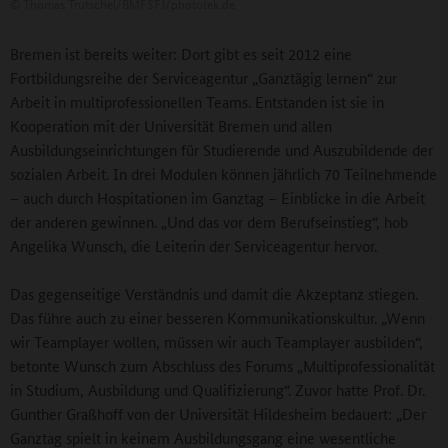
©
Thomas Trutschel/BMFSFJ/phototek.de
Bremen ist bereits weiter: Dort gibt es seit 2012 eine
Fortbildungsreihe der Serviceagentur „Ganztägig lernen“ zur
Arbeit in multiprofessionellen Teams. Entstanden ist sie in
Kooperation mit der Universität Bremen und allen
Ausbildungseinrichtungen für Studierende und Auszubildende der
sozialen Arbeit. In drei Modulen können jährlich 70 Teilnehmende
– auch durch Hospitationen im Ganztag – Einblicke in die Arbeit
der anderen gewinnen. „Und das vor dem Berufseinstieg“, hob
Angelika Wunsch, die Leiterin der Serviceagentur hervor.
Das gegenseitige Verständnis und damit die Akzeptanz stiegen.
Das führe auch zu einer besseren Kommunikationskultur. „Wenn
wir Teamplayer wollen, müssen wir auch Teamplayer ausbilden“,
betonte Wunsch zum Abschluss des Forums „Multiprofessionalität
in Studium, Ausbildung und Qualifizierung“. Zuvor hatte Prof. Dr.
Gunther Graßhoff von der Universität Hildesheim bedauert: „Der
Ganztag spielt in keinem Ausbildungsgang eine wesentliche