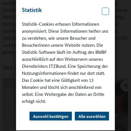
suchen: „Bei uns war es das Thema Integration.“ Dem konnte
Statistik
Schulleiter Stephan Wahner von der Carl-Humann-Grundschule in
Berlin zustimmen: „Solche Entwicklungsprozesse sind schwierig.
Helfen können dabei klare Teamstrukturen.“ Die gemeinsame
Statistik-Cookies erfassen Informationen
Definition von Zielen, Rollen und Aufgaben erleichterten das
anonymisiert. Diese Informationen helfen uns
Arbeiten. Beim Aufbau des Ganztags seien immer auch Kreativität
zu verstehen, wie unsere Besucher und
und Motivation gefragt. Und, wie Wahner ergänzte: „Die
Besucherinnen unsere Website nutzen. Die
gemeinsame Fortbildung ist wichtig.“
Statistik-Software läuft im Auftrag des BMBF
ausschließlich auf den Webservern unseres
Dienstleisters ITZBund. Eine Speicherung der
Sich gemeinsam fortbilden
Nutzungsinformationen findet nur dort statt.
Das Cookie hat eine Gültigkeit von 13
Monaten und löscht sich anschließend von
selbst. Eine Weitergabe der Daten an Dritte
erfolgt nicht.
Auswahl bestätigen
Alle auswählen