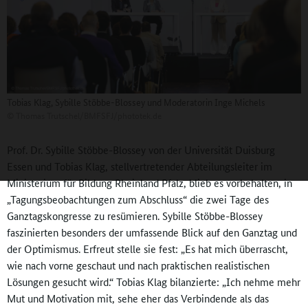
Tobias Klag, Sybille Stöbbe-Blossey und Moderatorin Inge Michels
©
Thomas Trutschel/BMFSFJ/phototek.de
Prof. Dr. Sybille Stöbbe-Blossey von der Universität Duisburg
Essen und Tobias Klag, stellvertretender Abteilungsleiter im
Ministerium für Bildung Rheinland Pfalz, blieb es vorbehalten, in
„Tagungsbeobachtungen zum Abschluss“ die zwei Tage des
Ganztagskongresse zu resümieren. Sybille Stöbbe-Blossey
faszinierten besonders der umfassende Blick auf den Ganztag und
der Optimismus. Erfreut stelle sie fest: „Es hat mich überrascht,
wie nach vorne geschaut und nach praktischen realistischen
Lösungen gesucht wird.“ Tobias Klag bilanzierte: „Ich nehme mehr
Mut und Motivation mit, sehe eher das Verbindende als das