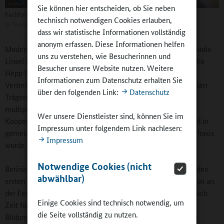
Sie können hier entscheiden, ob Sie neben
Fachforum mit Praxisbeispielen und Forschungsergebnissen
technisch notwendigen Cookies erlauben,
©
Thomas Trutschel/BMFSFJ/phototek.de
dass wir statistische Informationen vollständig
anonym erfassen. Diese Informationen helfen
Moderiert von Dr. Judith Adamczyk (AWO) nahmen sich Claudia
uns zu verstehen, wie Besucherinnen und
Linsel (Deutscher Paritätischer Wohlfahrtsverband), Alexandra
Besucher unsere Website nutzen. Weitere
Hepp (DRK) und Liane Muth (Deutscher Caritasverband) als
Informationen zum Datenschutz erhalten Sie
Vertreterinnen jener Verbände, die bundesweit zu den größten
über den folgenden Link:
Datenschutz
Trägern von Ganztagsangeboten gehören, der Frage
multiprofessioneller Team- und Leitungsarbeit an. Die
Wer unsere Dienstleister sind, können Sie im
Kooperationen seien noch zu wenig verbindlich geregelt und in
Impressum unter folgendem Link nachlesen:
gemeinsamen Zielen abgestimmt, war ihre These. Aus der Praxis
Impressum
wurde das bestätigt.
Notwendige Cookies (nicht
Berinice Gehrmann vom „Hort Feldmäuse“ in Potsdam: „In den
abwählbar)
ersten Jahren scheiterte die Kooperation mit der Schule schon an
der Festlegung der Ziele.“ Sie ermunterte die Zuhörenden, sich
Einige Cookies sind technisch notwendig, um
Zeit für die Entwicklung eines gemeinsamen
die Seite vollständig zu nutzen.
Bildungsverständnisses zu geben und nach Bindegliedern zu