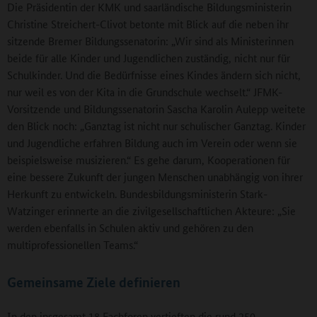
Die Präsidentin der KMK und saarländische Bildungsministerin
Christine Streichert-Clivot betonte mit Blick auf die neben ihr
sitzende Bremer Bildungssenatorin: „Wir sind als Ministerinnen
beide für alle Kinder und Jugendlichen zuständig, nicht nur für
Schulkinder. Und die Bedürfnisse eines Kindes ändern sich nicht,
nur weil es von der Kita in die Grundschule wechselt.“ JFMK-
Vorsitzende und Bildungssenatorin Sascha Karolin Aulepp weitete
den Blick noch: „Ganztag ist nicht nur schulischer Ganztag. Kinder
und Jugendliche erfahren Bildung auch im Verein oder wenn sie
beispielsweise musizieren.“ Es gehe darum, Kooperationen für
eine bessere Zukunft der jungen Menschen unabhängig von ihrer
Herkunft zu entwickeln. Bundesbildungsministerin Stark-
Watzinger erinnerte an die zivilgesellschaftlichen Akteure: „Sie
werden ebenfalls in Schulen aktiv und gehören zu den
multiprofessionellen Teams.“
Gemeinsame Ziele definieren
In den insgesamt 18 Fachforen vertieften die rund 250