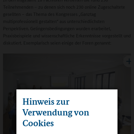
Teilnehmenden – zu denen sich noch 230 online Zugeschaltete
gesellten – das Thema des Kongresses „Ganztag
multiprofessionell gestalten“ aus unterschiedlichsten
Perspektiven. Gelingensbedingungen wurden erarbeitet,
Praxisbeispiele und wissenschaftliche Erkenntnisse vorgestellt und
diskutiert. Exemplarisch seien einige der Foren genannt:
Hinweis zur
Verwendung von
Cookies