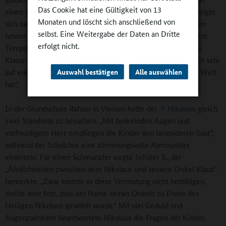
Das Cookie hat eine Gültigkeit von 13
einen Applaus oder ein lautes „Danke“. Denn der Nikolaus zeigte
Monaten und löscht sich anschließend von
sich beispielsweise „wirklich begeistert, was ihr in den letzten
selbst. Eine Weitergabe der Daten an Dritte
Jahren alles gelernt habt. Gebt euch Zeit. Jeder lernt in seinem
erfolgt nicht.
Tempo und jeder hat seine ganz eigenen Stärken.“ Über eine
Klasse hat er „erfahren, dass eure Lehrerin sich jeden Morgen sehr
Auswahl bestätigen
Alle auswählen
auf euch alle freut und findet, dass sie den besten Beruf der Welt
hat“.
In der Grundschule Rahser in Viersen hatte der
Nikolaus
gleich
zwei Standorte zu besuchen. „Mit funkelnden Augen und
vorfreudigem Herz empfingen die Kinder den besonderen Gast“,
während der Schulchor eine stimmungsvolle Atmosphäre
einleitete. Für einen Schmunzler sorgte Schüler S., der
„Ähnlichkeiten zwischen dem Nikolaus und seinem Onkel Klaus“
bemerkte. „Zwar konnte er diese Vermutung nicht bestätigen,
stellte aber fest, dass der Name seines Onkels zu Ehren des
Heiligen Nikolaus gewählt wurde.“ Mit viel Geduld und
Augenzwinkern beantwortete Nikolaus die Fragen der Kinder,