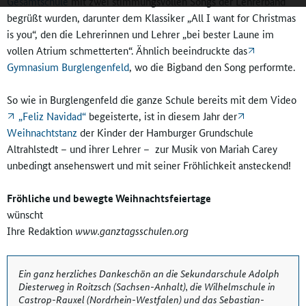
Gesamtschule
mit zwei stimmungsvollen Songs der Lehrerband
begrüßt wurden, darunter dem Klassiker „All I want for Christmas
is you“, den die Lehrerinnen und Lehrer „bei bester Laune im
vollen Atrium schmetterten“. Ähnlich beeindruckte das
Gymnasium Burglengenfeld
, wo die Bigband den Song performte.
So wie in Burglengenfeld die ganze Schule bereits mit dem Video
„Feliz Navidad“
begeisterte, ist in diesem Jahr der
Weihnachtstanz
der Kinder der Hamburger Grundschule
Altrahlstedt – und ihrer Lehrer – zur Musik von Mariah Carey
unbedingt ansehenswert und mit seiner Fröhlichkeit ansteckend!
Fröhliche und bewegte Weihnachtsfeiertage
wünscht
Ihre Redaktion
www.ganztagsschulen.org
Ein ganz herzliches Dankeschön an die Sekundarschule Adolph
Diesterweg in Roitzsch (Sachsen-Anhalt), die Wilhelmschule in
Castrop-Rauxel (Nordrhein-Westfalen) und das Sebastian-