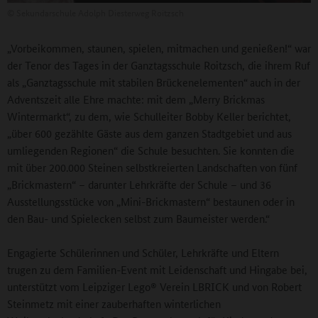
©
Sekundarschule Adolph Diesterweg Roitzsch
„Vorbeikommen, staunen, spielen, mitmachen und genießen!“ war
der Tenor des Tages in der Ganztagsschule Roitzsch, die ihrem Ruf
als „Ganztagsschule mit stabilen Brückenelementen“
auch in der
Adventszeit alle Ehre machte: mit dem „Merry Brickmas
Wintermarkt“, zu dem, wie Schulleiter Bobby Keller berichtet,
„über 600 gezählte Gäste aus dem ganzen Stadtgebiet und aus
umliegenden Regionen“ die Schule besuchten. Sie konnten die
mit über 200.000 Steinen selbstkreierten Landschaften von fünf
„Brickmastern“ – darunter Lehrkräfte der Schule – und 36
Ausstellungsstücke von „Mini-Brickmastern“ bestaunen oder in
den Bau- und Spielecken selbst zum Baumeister werden.“
Engagierte Schülerinnen und Schüler, Lehrkräfte und Eltern
trugen zu dem Familien-Event mit Leidenschaft und Hingabe bei,
unterstützt vom Leipziger Lego® Verein LBRICK und von Robert
Steinmetz mit einer zauberhaften winterlichen