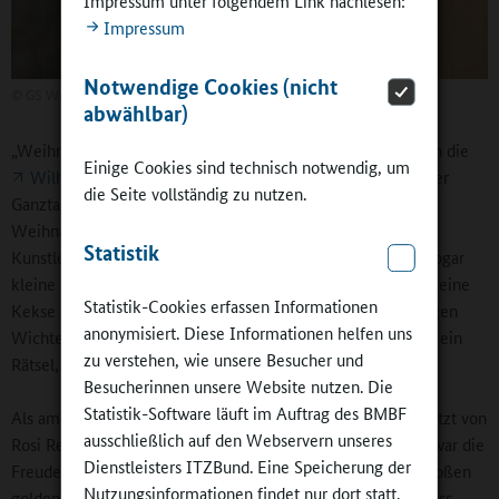
Impressum unter folgendem Link nachlesen:
Impressum
Notwendige Cookies (nicht
©
GS Wilhelmschule Castrop-Rauxel
abwählbar)
„Weihnachtliche Deko, wohin man auch schaut!“, freute sich die
Einige Cookies sind technisch notwendig, um
Wilhelmschule in Castrop-Rauxel
. Im Eingangsbereich der
die Seite vollständig zu nutzen.
Ganztagsgrundschule steht wieder der wunderschöne
Weihnachtsbaum, den traditionell die 3. Klassen mit ihren
Statistik
Kunstlehrerinnen schmückten. In mehrere Klassen zogen sogar
kleine Wichtel ein: Wichtel Nosse hatte für die Klasse 2c kleine
Statistik-Cookies erfassen Informationen
Kekse gebacken. Wichtel Matte, der in einem labyrinthartigen
anonymisiert. Diese Informationen helfen uns
Wichtelwald wohnt, schickte den Kindern der 2b jeden Tag ein
zu verstehen, wie unsere Besucher und
Rätsel, das sie mit viel Spaß lösten.
Besucherinnen unsere Website nutzen. Die
Statistik-Software läuft im Auftrag des BMBF
Als am 6. Dezember kurz nach 8 Uhr der Nikolaus, unterstützt von
ausschließlich auf den Webservern unseres
Rosi Rentier, die Kinder direkt in den Klassen überraschte, war die
Dienstleisters ITZBund. Eine Speicherung der
Freude groß. Gespannt lauschten alle, was er aus seinem großen
Nutzungsinformationen findet nur dort statt.
goldenen Buch über jede Klasse vorlas. Oft gab es am Schluss