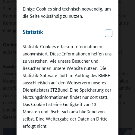
Sie ist von enormer Bedeutung auch im Hinblick darauf, dass
Schülerinnen und Schüler mit sehr unterschiedlichen
Einige Cookies sind technisch notwendig, um
Kompetenzen die Schule besuchen: Im Ganztag können andere
die Seite vollständig zu nutzen.
Kompetenzen aufgerufen und entwickelt werden – das ist für sie
eine große Chance.
Statistik
Online-Redaktion:
Wie wichtig sind Kooperationen mit
Statistik-Cookies erfassen Informationen
außerschulischen Partnern, zum Beispiel mit der Jugendhilfe?
anonymisiert. Diese Informationen helfen uns
zu verstehen, wie unsere Besucher und
Baaske:
Das ist natürlich wichtig. Wir wissen aus vielen
Besucherinnen unsere Website nutzen. Die
Zusammenhängen um die außerordentlich große Bedeutung der
Statistik-Software läuft im Auftrag des BMBF
Kooperation mit Externen für die Schülerinnen und Schüler, aber
ausschließlich auf den Webservern unseres
auch für die Lehrkräfte. Der „fremde“ Blick auf die Schule, auf die
Dienstleisters ITZBund. Eine Speicherung der
Art zu unterrichten, aber auch auf den einzelnen Schüler trägt
Nutzungsinformationen findet nur dort statt.
dazu bei, sich von einseitigen Zuschreibungen lösen zu können
Das Cookie hat eine Gültigkeit von 13
und die Schülerinnen und Schüler eher in ihrer
Monaten und löscht sich anschließend von
Gesamtpersönlichkeit zu sehen.
selbst. Eine Weitergabe der Daten an Dritte
erfolgt nicht.