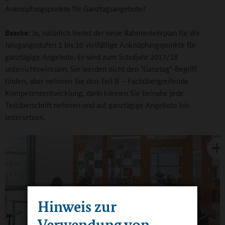
Anknüpfungspunkte für Ganztagsangebote?
Baaske:
Ja, natürlich bietet der neue Rahmenlehrplan für die
Jahrgangsstufen 1 bis 10 vielfältige Anknüpfungspunkte für
ganztägige Angebote. Er wird zum Schuljahr 2017/18
unterrichtswirksam. Sie werden nicht den "Ganztag"-Begriff
finden, aber nehmen Sie den Teil B – Fachübergreifende
Kompetenzentwicklung, dann können Sie beinahe jede
Teilüberschrift nehmen und auf ganztägige Angebote hin
untersetzen.
Hinweis zur
Verwendung von