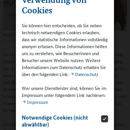
Cookies
Sie können hier entscheiden, ob Sie neben
technisch notwendigen Cookies erlauben,
Regine Hildebrandt-Gesamtschule in Birkenwerder
dass wir statistische Informationen vollständig
©
Wolf-Emanuel Linsenhoff
anonym erfassen. Diese Informationen helfen
uns zu verstehen, wie Besucherinnen und
Ob Sie Sprachbildung oder Medienbildung nehmen, Berufs- und
Besucher unsere Website nutzen. Weitere
Studienorientierung, Demokratiebildung oder kulturelle Bildung,
Informationen zum Datenschutz erhalten Sie
um nur einige beliebige übergreifende Themen auszuwählen: Wo,
über den folgenden Link:
Datenschutz
wenn nicht in ganztägigen Angeboten, wäre der richtige Platz,
sich damit über den Unterricht hinaus auseinanderzusetzen? Das
Wer unsere Dienstleister sind, können Sie im
ist eine Einladung an alle Beteiligten, die Kooperation zwischen
Impressum unter folgendem Link nachlesen:
Lehrkräften und dem Personal in Ganztagsangeboten jenseits vom
Impressum
Auswendiglernen europäischer Hauptstädte oder des Dreisatzes
als Hausaufgabe zum Unterricht zu vertiefen.
Notwendige Cookies (nicht
abwählbar)
Ich habe die Bedeutung dieser Kooperation bereits angesprochen.