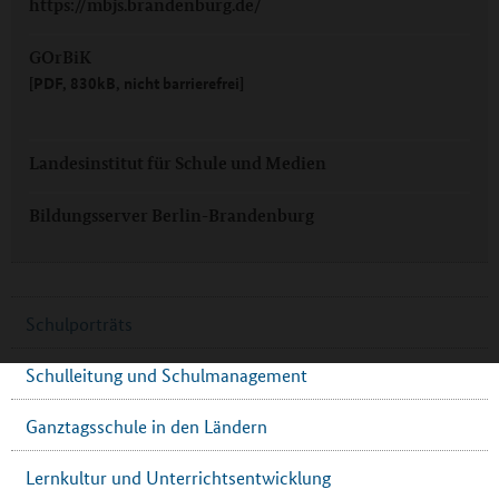
https://mbjs.brandenburg.de/
GOrBiK
[PDF, 830kB, nicht barrierefrei]
Landesinstitut für Schule und Medien
Bildungsserver Berlin-Brandenburg
Schulporträts
Schulleitung und Schulmanagement
Ganztagsschule in den Ländern
Lernkultur und Unterrichtsentwicklung