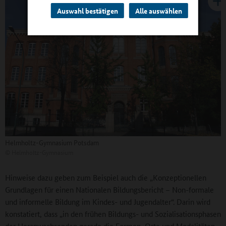
Auswahl bestätigen
Alle auswählen
Helmholtz-Gymnasium Potsdam
©
Helmholtz-Gymnasium
Hinweise dazu geben zum Beispiel auch die „Konzeptionellen
Grundlagen für einen Nationalen Bildungsbericht – Non-formale
und informelle Bildung im Kindes- und Jugendalter“. Darin wird
konstatiert, dass „in den frühen Bildungs- und Sozialisationsphasen
der Heranwachsenden gerade die Formen, Orte und Modalitäten