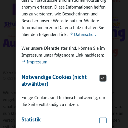
anonym erfassen. Diese Informationen helfen
uns zu verstehen, wie Besucherinnen und
Besucher unsere Website nutzen. Weitere
Informationen zum Datenschutz erhalten Sie
über den folgenden Link:
Datenschutz
Wer unsere Dienstleister sind, können Sie im
Impressum unter folgendem Link nachlesen:
Impressum
Werte in der Offenen Ganztagsschule
Notwendige Cookies (nicht
©
KGS Fußfallstraße Köln
abwählbar)
Wir sind dieses Thema angegangen und haben erste Schritte
Einige Cookies sind technisch notwendig, um
eingeleitet. Es galt, für alle Beteiligten die nötige Klarheit zu
die Seite vollständig zu nutzen.
schaffen, die auch rechtssicher ist. Eine Ergänzung im Erlass wird
nun klarstellen, dass Schülerinnen und Schülern die Teilnahme an
Statistik
verschiedenen außerschulischen Aktivitäten ermöglicht werden
soll, nämlich an regelmäßig stattfindenden außerschulischen