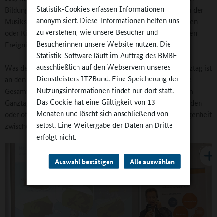
Statistik-Cookies erfassen Informationen
Bildungsangeboten wie zum Beispiel im Sportverein oder in der
anonymisiert. Diese Informationen helfen uns
Musikschule, an ehrenamtlichen Tätigkeiten etwa in Vereinen
zu verstehen, wie unsere Besucher und
oder Kirchen, an Therapien oder auch an wichtigen familiären
Besucherinnen unsere Website nutzen. Die
Ereignissen.
Statistik-Software läuft im Auftrag des BMBF
ausschließlich auf den Webservern unseres
Was den gebundenen Ganztag angeht: Der gebundene Ganztag ist
Dienstleisters ITZBund. Eine Speicherung der
an den weiterführenden Schulen Praxis. So sind in NRW alle
Nutzungsinformationen findet nur dort statt.
Gesamtschulen und inzwischen fast jedes fünfte Gymnasium
Das Cookie hat eine Gültigkeit von 13
Ganztagsschulen. Insofern stellt sich nicht die Frage „gebunden
Monaten und löscht sich anschließend von
oder offen“, sondern die Frage einer praktikablen Ausgewogenheit
selbst. Eine Weitergabe der Daten an Dritte
zwischen verpflichtenden und freiwilligen Angeboten.
erfolgt nicht.
Auswahl bestätigen
Alle auswählen