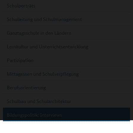
Schulporträts
Schulleitung und Schulmanagement
Ganztagsschule in den Ländern
Lernkultur und Unterrichtsentwicklung
Partizipation
Mittagessen und Schulverpflegung
Berufsorientierung
Schulbau und Schularchitektur
Bildungspolitik: Interviews