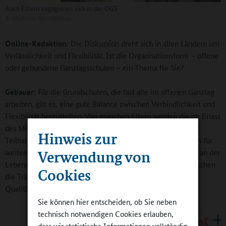
Auch Eltern engagieren sich in der OGS
©
Martinus-Grundschule
Online-Redaktion:
Die Diskussion dreht sich in allen Ländern um
Verlässlichkeit und Flexibilität. Ist die Organisationsform – offene
oder gebundene Ganztagsschulen – ein Thema für Sie?
Gebauer:
Für die Grundschulen, die fast alle im offenen Ganztag
arbeiten, gilt es, eine gute Balance zwischen Verbindlichkeit und
Flexibilität herzustellen. Von manchen Eltern werden die im Erlass
des Ministeriums zum Ganztag geregelten Vorgaben zur
Hinweis zur
Teilnahme als starr empfunden, da sie nicht genügend Raum für
weitere Aktivitäten ihrer Kinder lassen. Dies geht in der Tat an der
Verwendung von
Lebenswirklichkeit vieler Familien vorbei. Andererseits brauchen
Cookies
die Träger eine gewisse Verlässlichkeit, um planen und die
Qualität der Angebote wahren zu können.
Sie können hier entscheiden, ob Sie neben
technisch notwendigen Cookies erlauben,
dass wir statistische Informationen vollständig