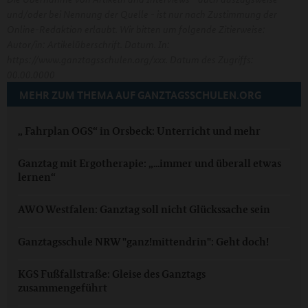
und/oder bei Nennung der Quelle - ist nur nach Zustimmung der
Online-Redaktion erlaubt. Wir bitten um folgende Zitierweise:
Autor/in: Artikelüberschrift. Datum. In:
https://www.ganztagsschulen.org/xxx. Datum des Zugriffs:
00.00.0000
MEHR ZUM THEMA AUF GANZTAGSSCHULEN.ORG
„ Fahrplan OGS“ in Orsbeck: Unterricht und mehr
Ganztag mit Ergotherapie: „...immer und überall etwas
lernen“
AWO Westfalen: Ganztag soll nicht Glückssache sein
Ganztagsschule NRW "ganz!mittendrin": Geht doch!
KGS Fußfallstraße: Gleise des Ganztags
zusammengeführt