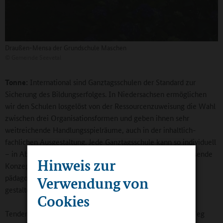
Draußen-Mensa der Grundschule Maschen
©
Gemeinde Seevetal
Tonne:
International sind Ganztagsschulen der Standard zur
Sicherung des Bildungserfolges. In Niedersachsen ermöglichen
wir den Schulen losgelöst von der Ressourcenzuweisung die Wahl
zwischen drei Organisationsformen und geben ihnen sehr
weitreichende Handlungsspielräume, auch in der inhaltlich-
fachlichen Ausgestaltung. Jede Ganztagsschule kann so individuell
– in Abhängigkeit zum regionalen Umfeld – das für sie passende
Hinweis zur
Konzept entwickeln und das Angebot ganz nach ihren
pädagogischen Bedürfnissen und den Wünschen der Eltern
Verwendung von
gestalten.
Cookies
Tendenziell ist zu verzeichnen, dass Schulen sich auf den Weg