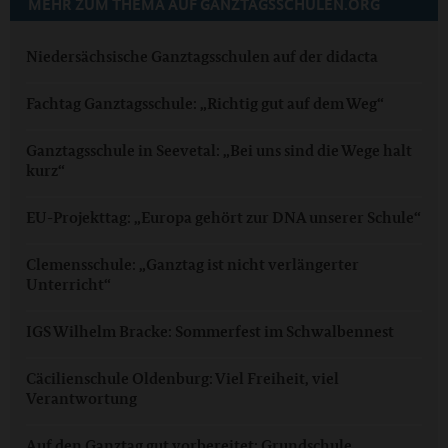
MEHR ZUM THEMA AUF GANZTAGSSCHULEN.ORG
Niedersächsische Ganztagsschulen auf der didacta
Fachtag Ganztagsschule: „Richtig gut auf dem Weg“
Ganztagsschule in Seevetal: „Bei uns sind die Wege halt
kurz“
EU-Projekttag: „Europa gehört zur DNA unserer Schule“
Clemensschule: „Ganztag ist nicht verlängerter
Unterricht“
IGS Wilhelm Bracke: Sommerfest im Schwalbennest
Cäcilienschule Oldenburg: Viel Freiheit, viel
Verantwortung
Auf den Ganztag gut vorbereitet: Grundschule