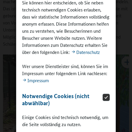
machen, ihr offenes Konzept in ein teilgebundenes umzuwandeln.
Sie können hier entscheiden, ob Sie neben
Das ist eine Entwicklung, die mich freut. Eine Ganztagsschule mit
technisch notwendigen Cookies erlauben,
gebundenen Elementen ermöglicht eine pädagogische Einheit
dass wir statistische Informationen vollständig
von Vor- und Nachmittag, eine sinnvolle Rhythmisierung von
anonym erfassen. Diese Informationen helfen
Unterricht und außerunterrichtlichem Angebot sowie die
uns zu verstehen, wie Besucherinnen und
Möglichkeit, noch stärker individuell auf die Schülerinnen und
Besucher unsere Website nutzen. Weitere
Schüler einzugehen.
Informationen zum Datenschutz erhalten Sie
über den folgenden Link:
Datenschutz
Wer unsere Dienstleister sind, können Sie im
Impressum unter folgendem Link nachlesen:
Impressum
Notwendige Cookies (nicht
abwählbar)
Einige Cookies sind technisch notwendig, um
die Seite vollständig zu nutzen.