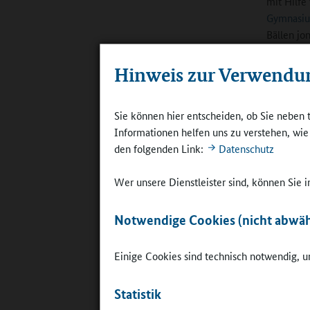
mit Hilfe
Gymnasiu
Bällen jo
Koordinat
Hinweis zur Verwendu
„Silber
Sie können hier entscheiden, ob Sie neben 
Im Hauptv
Informationen helfen uns zu verstehen, wi
„Motivati
den folgenden Link:
Datenschutz
viel in d
nur den M
Wer unsere Dienstleister sind, können Sie
sondern s
werden“ s
Notwendige Cookies (nicht abwäh
Teilziele
Einige Cookies sind technisch notwendig, um
Statistik