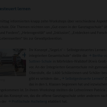
esteuert lernen
ittag informierten knapp zehn Workshops über verschiedene Aspekt
chule. Die Themen reichten von „Gut essen in der Ganztagsschule“ ü
und Fordern“, „Heterogenität“ und „Inklusion“, „Entdecken und Forsc
 Lebenswelten“ bis zur Gewaltprävention.
Ihr Konzept „’SegeLn’ – Selbstgesteuertes Lernen 
integrierten Gesamtschule“ stellte die
Bertha-v
Suttner-Schule
in Mörfelden-Walldorf (Kreis Groß
vor. An der Integrierten Gesamtschule mit gymnasi
Oberstufe, die 1.600 Schülerinnen und Schüler be
gibt es seitdem das „
Selbstgesteuerte Lernen
“ 
ning
das in den 5. Klassen begonnen hat und inzwischen
ngekommen ist. In ihrem Workshop stellten die Lehrerinnen Patricia
al das Konzept vor, das die offene Ganztagsschule unter anderem na
n der
Profilschule Ascheberg
etabliert hat.