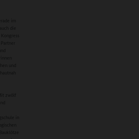
erade im
auch die
 Kongress
 Partner
und
rinnen
chen und
 hautnah
Mit zwölf
und
gschule in
ogischen
 Bauklötze