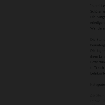
In drei L
Schüler a
Die Aufga
erledigen
Wer dann 
Die Stund
herunterg
Die Jugen
ihren Leh
Bewertung
trifft sic
Lehrkräfte
Kategorie
Die Übern
Quelle - 