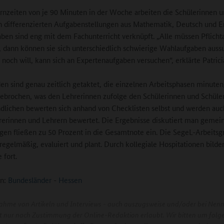
ernzeiten von je 90 Minuten in der Woche arbeiten die Schülerinnen 
n differenzierten Aufgabenstellungen aus Mathematik, Deutsch und En
ben sind eng mit dem Fachunterricht verknüpft. „Alle müssen Pflich
, dann können sie sich unterschiedlich schwierige Wahlaufgaben auss
noch will, kann sich an Expertenaufgaben versuchen“, erklärte Patrici
en sind genau zeitlich getaktet, die einzelnen Arbeitsphasen minute
ebrochen, was den Lehrerinnen zufolge den Schülerinnen und Schülern
dlichen bewerten sich anhand von Checklisten selbst und werden auc
rerinnen und Lehrern bewertet. Die Ergebnisse diskutiert man gemei
en fließen zu 50 Prozent in die Gesamtnote ein. Die SegeL-Arbeitsg
h regelmäßig, evaluiert und plant. Durch kollegiale Hospitationen bilde
 fort.
n:
Bundesländer
-
Hessen
ahme von Artikeln und Interviews - auch auszugsweise und/oder bei Nen
ist nur nach Zustimmung der Online-Redaktion erlaubt. Wir bitten um folg