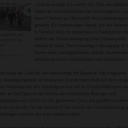
„Und sie bewegt sich doch!“ Das Zitat von Galileo G
haben die Verantwortlichen der Serviceagentur „G
lernen“ Hessen als Überschrift ihres Landeskongre
gewählt. Ein mehrdeutiges Signal: Auf der Verans
8. Oktober 2015 im Spenerhaus in Frankfurt am M
angebote zum
bildete das Thema Bewegung einen Schwerpunkt.
en im Hof des
ses
Hessen ist beim Thema Ganztag in Bewegung: Es s
ns
immer neue Ganztagsschulen, und die bestehende
gsschulen.org
arbeiten an neuen Zeitrhythmen und veränderter L
etzt sorgt der „Pakt für den Nachmittag“ für Dynamik: Das Programm
r Ganztagsangebote an hessischen Grundschulen läuft seit dem verg
 als Pilotphase bei den Schulträgern und soll für Grundschülerinnen un
ler an fünf Tagen in der Woche ein verlässliches Bildungs- und
sangebot von 7.30 bis 17 Uhr garantieren. Das Land gewährt Landesmi
eit bis 14.30 Uhr. Für die Zeit bis 17 Uhr und für die Ferienbetreuung 
rientagen zeichnet der Kreis verantwortlich.
 Ganztagsgrundschulen bedeutet das eine Ausweitung von drei auf fün