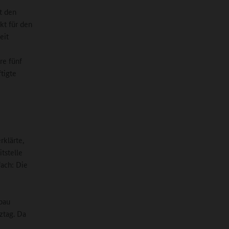
t den
kt für den
eit
re fünf
tigte
rklärte,
tstelle
fach: Die
bau
nztag. Da