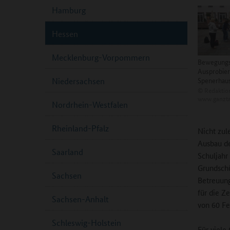
Hamburg
Hessen
Mecklenburg-Vorpommern
Bewegungs
Ausprobier
Spenerhau
Niedersachsen
©
Redaktio
www.ganzta
Nordrhein-Westfalen
Rheinland-Pfalz
Nicht zul
Ausbau de
Saarland
Schuljahr
Grundschü
Sachsen
Betreuung
für die Z
Sachsen-Anhalt
von 60 Fe
Schleswig-Holstein
Für viele