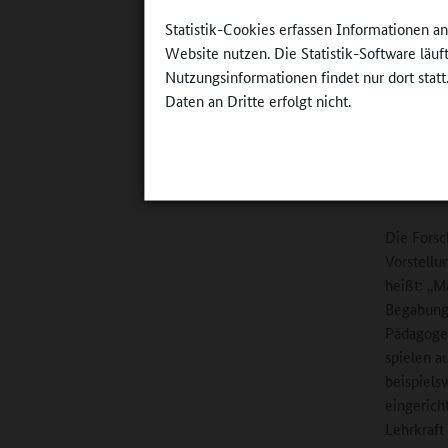
Statistik-Cookies erfassen Informationen a
Prof. Alber
©
Redaktio
Website nutzen. Die Statistik-Software läu
www.ganzta
Nutzungsinformationen findet nur dort statt
Daten an Dritte erfolgt nicht.
sich konk
Fortschri
in einem 
wenn er k
Die Forsc
Vorstellu
heißt: „M
Begabunge
Pädagogen
spielen a
beispiels
eingerich
Lehrkraft