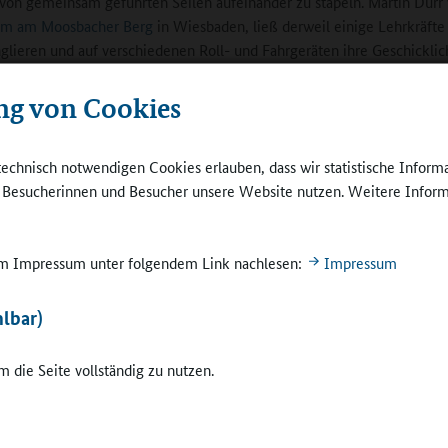
 von gemeinsam geführten Seilen aufeinander zu stapeln. Martin Dür
m am Moosbacher Berg
in Wiesbaden, ließ derweil einige Lehrkräfte 
nglieren und auf verschiedenen Roll- und Fahrgeräten ihre Geschicklic
ion ausprobieren.
ng von Cookies
 zu Gold machen“
technisch notwendigen Cookies erlauben, dass wir statistische Inform
ortrag sprach Prof. Albert Ziegler von der Universität Erlangen-Nürn
e Besucherinnen und Besucher unsere Website nutzen. Weitere Inform
onsförderung in der Ganztagsschule“. In den letzten 15 Jahren habe si
er Motivationsforschung getan. „Motivationsförderung bedeutet nicht, 
otivationstank bis oben hin vollzupumpen“, so der pädagogische Psyc
 im Impressum unter folgendem Link nachlesen:
Impressum
ich auf einzelne Handlungsschritte zu fokussieren. „Ich will besser in 
ei beispielsweise ein viel zu allgemeines Ziel. Stattdessen müssten Zi
lbar)
 heruntergebrochen werden.
 die Seite vollständig zu nutzen.
Schülerinnen und Schüler wüssten oft nicht, wie sie
schulische Aufgaben vorbereiten oder üben könne
Vielleicht zehn Prozent seien in der Lage, überhau
gutes Ziel zu formulieren. Hier müssten die Lehrkr