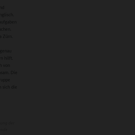
und
glisch.
taufgaben
uchen.
a Zürn.
ngenau
 hilft.
h von
nsam. Die
ruppe
n sich die
nung der
ende