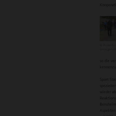
Kooperatio
©
Redaktio
www.ganzta
so die ve
kennenzu
Sport Sta
spezielle
wieder ab
Reaktions
Bensheim 
Aspekten 