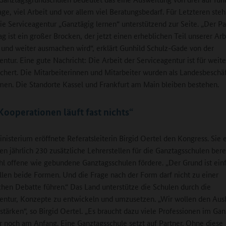
e, viel Arbeit und vor allem viel Beratungsbedarf. Für Letzteren steh
ie Serviceagentur „Ganztägig lernen“ unterstützend zur Seite. „Der Pa
g ist ein großer Brocken, der jetzt einen erheblichen Teil unserer Arb
und weiter ausmachen wird“, erklärt Gunhild Schulz-Gade von der
entur. Eine gute Nachricht: Die Arbeit der Serviceagentur ist für weite
ichert. Die Mitarbeiterinnen und Mitarbeiter wurden als Landesbeschäf
n. Die Standorte Kassel und Frankfurt am Main bleiben bestehen.
ooperationen läuft fast nichts“
inisterium eröffnete Referatsleiterin Birgid Oertel den Kongress. Sie e
en jährlich 230 zusätzliche Lehrerstellen für die Ganztagsschulen berei
l offene wie gebundene Ganztagsschulen fördere. „Der Grund ist ein
llen beide Formen. Und die Frage nach der Form darf nicht zu einer
chen Debatte führen.“ Das Land unterstütze die Schulen durch die
entur, Konzepte zu entwickeln und umzusetzen. „Wir wollen den Aus
v stärken“, so Birgid Oertel. „Es braucht dazu viele Professionen im Ga
r noch am Anfang. Eine Ganztagsschule setzt auf Partner. Ohne diese