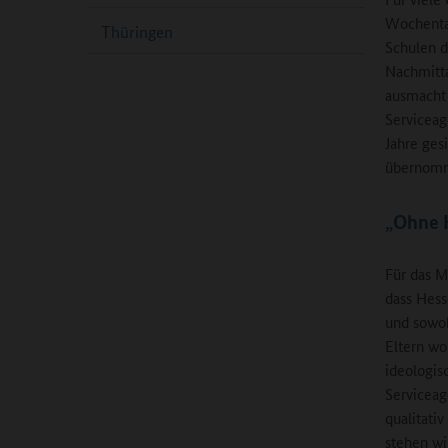
Wochentag
Thüringen
Schulen d
Nachmitta
ausmacht 
Serviceag
Jahre ges
übernomme
„Ohne K
Für das M
dass Hess
und sowoh
Eltern wo
ideologis
Serviceag
qualitati
stehen wi