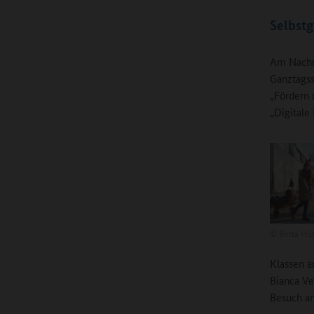
Selbstg
Am Nachm
Ganztagss
„Fördern 
„Digitale
©
Britta Hü
Klassen a
Bianca Ve
Besuch a