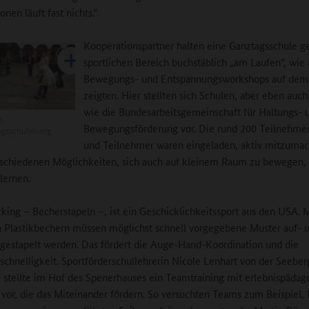
nen läuft fast nichts.“
Kooperationspartner halten eine Ganztagsschule g
sportlichen Bereich buchstäblich „am Laufen“, wie 
Bewegungs- und Entspannungsworkshops auf dem
zeigten. Hier stellten sich Schulen, aber eben auch
wie die Bundesarbeitsgemeinschaft für Haltungs- 
n
Bewegungsförderung vor. Die rund 200 Teilnehme
gsschulen.org
und Teilnehmer waren eingeladen, aktiv mitzuma
rschiedenen Möglichkeiten, sich auch auf kleinem Raum zu bewegen,
lernen.
cking – Becherstapeln –, ist ein Geschicklichkeitssport aus den USA. 
n Plastikbechern müssen möglichst schnell vorgegebene Muster auf- 
gestapelt werden. Das fördert die Auge-Hand-Koordination und die
schnelligkeit. Sportförderschullehrerin Nicole Lenhart von der Seeber
stellte im Hof des Spenerhauses ein Teamtraining mit erlebnispädag
vor, die das Miteinander fördern. So versuchten Teams zum Beispiel,