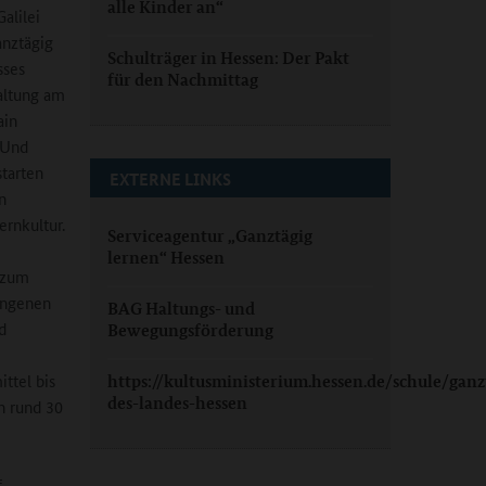
alle Kinder an“
alilei
anztägig
Schulträger in Hessen: Der Pakt
sses
für den Nachmittag
taltung am
ain
 Und
tarten
EXTERNE LINKS
n
ernkultur.
Serviceagentur „Ganztägig
lernen“ Hessen
 zum
angenen
BAG Haltungs- und
d
Bewegungsförderung
ttel bis
https://kultusministerium.hessen.de/schule/ga
des-landes-hessen
an rund 30
f