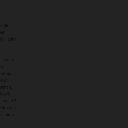
e der
ber
hen“ oder
an einer
on-
-Gerau)
aler
suchen,
(SegeL),
 in den 7.
 Zürn und
ch einem