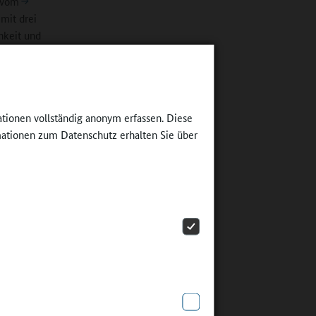
r vom
mit drei
hkeit und
ationen vollständig anonym erfassen. Diese
berg über
ationen zum Datenschutz erhalten Sie über
ch sehr
einfach
hologe,
der Schule
ele auf
 sich auf
n.
pt ein
äfte