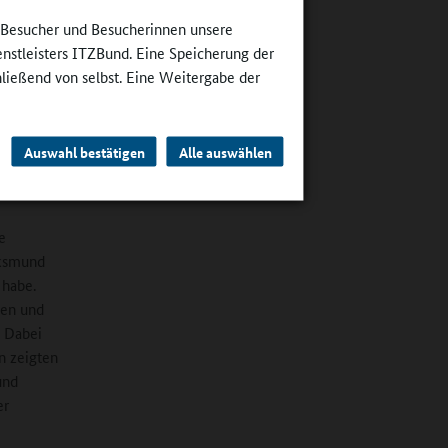
er sollen
e Besucher und Besucherinnen unsere
enstleisters ITZBund. Eine Speicherung der
d zeitlich
hließend von selbst. Eine Weitergabe der
ie müssen
 Der
 Beispiel
Auswahl bestätigen
Alle auswählen
urch,
e
lksmund
 habe.
nen und
. Dabei
n zeigten
und
er