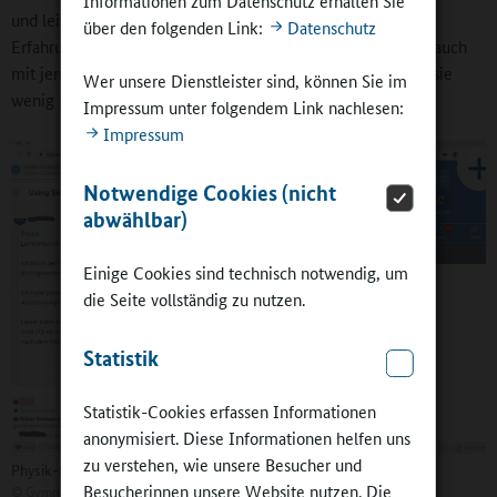
Informationen zum Datenschutz erhalten Sie
und leistungsstarken Schülerinnen und Schülern“ von den
über den folgenden Link:
Datenschutz
Erfahrungen während des Fernunterrichts profitieren kann, auch
mit jenen, „die uns sonst oft den Eindruck vermitteln, dass sie
Wer unsere Dienstleister sind, können Sie im
wenig Förderung brauchen“.
Impressum unter folgendem Link nachlesen:
Impressum
Notwendige Cookies (nicht
abwählbar)
Einige Cookies sind technisch notwendig, um
die Seite vollständig zu nutzen.
Statistik
Statistik-Cookies erfassen Informationen
anonymisiert. Diese Informationen helfen uns
zu verstehen, wie unsere Besucher und
Physik-Fernunterricht
Besucherinnen unsere Website nutzen. Die
©
Gymnasium Klosterschule