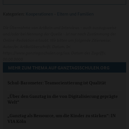
Kategorien:
Kooperationen
-
Eltern und Familien
Die Übernahme von Artikeln und Interviews - auch auszugsweise
und/oder bei Nennung der Quelle - ist nur nach Zustimmung der
Online-Redaktion erlaubt. Wir bitten um folgende Zitierweise:
Autor/in: Artikelüberschrift. Datum. In:
https://www.ganztagsschulen.org/xxx. Datum des Zugriffs:
00.00.0000
MEHR ZUM THEMA AUF GANZTAGSSCHULEN.ORG
Schul-Barometer: Teamorientierung ist Qualität
„Über den Ganztag in die von Digitalisierung geprägte
Welt“
„Ganztag als Ressource, um die Kinder zu stärken“: IN
VIA Köln