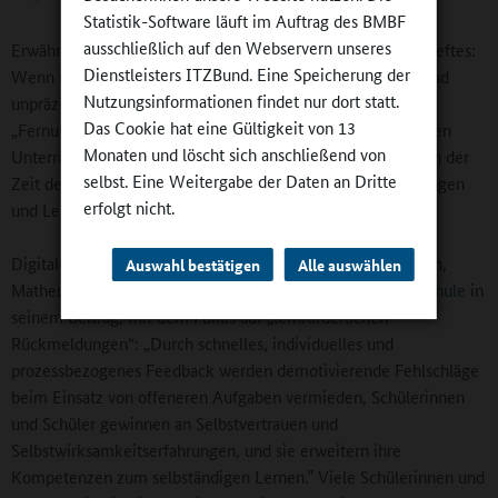
Statistik-Software läuft im Auftrag des BMBF
ausschließlich auf den Webservern unseres
Erwähnenswert ist hier eine Randnotiz der Redaktion des Heftes:
Dienstleisters ITZBund. Eine Speicherung der
Wenn sie nämlich darauf hinweist, dass mit dem vielfach und
Nutzungsinformationen findet nur dort statt.
unpräzise verwendeten Begriff „Homeschooling“ der
Das Cookie hat eine Gültigkeit von 13
„Fernunterricht“ gemeint ist. Denn die Verantwortung für den
Monaten und löscht sich anschließend von
Unterricht und die Ausarbeitung der Aufgaben oblag auch in der
selbst. Eine Weitergabe der Daten an Dritte
Zeit der Schulschließungen weiter den Schulen, Schulleitungen
erfolgt nicht.
und Lehrkräften.
Digitale Online-Portfolios erläutert Dr. Tobias Schlegelmilch,
Auswahl bestätigen
Alle auswählen
Mathematik- und Physiklehrer am
Gymnasium Klosterschule
in
seinem Beitrag, mit dem Fokus auf „lernförderlichen
Rückmeldungen“: „Durch schnelles, individuelles und
prozessbezogenes Feedback werden demotivierende Fehlschläge
beim Einsatz von offeneren Aufgaben vermieden, Schülerinnen
und Schüler gewinnen an Selbstvertrauen und
Selbstwirksamkeitserfahrungen, und sie erweitern ihre
Kompetenzen zum selbständigen Lernen.‟ Viele Schülerinnen und