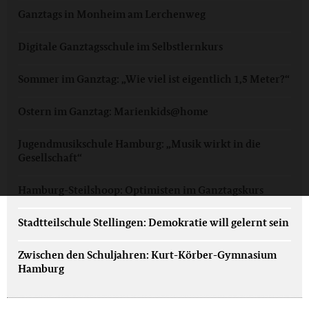
Ganztags in Monheim am Lerchenweg
Digitale Ganztagsschule im Selbstlernkurs
Sommer im Ganztag: „Wie viel ist eigentlich 1,5 Meter?“
Ostern im Ganztag: Marienkids@home
Jugendmusikschule Hamburg: „Musik wirkt in die
Gesellschaft“
Hamburg-Steilshoop: Optimisten im Ganztagskurs
Stadtteilschule Stellingen: Demokratie will gelernt sein
Zwischen den Schuljahren: Kurt-Körber-Gymnasium
Hamburg