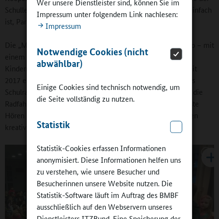
Wer unsere Dienstleister sind, können Sie im
Schulleiter einräumte, „in unserem ländlichen Raum nicht einfach
Impressum unter folgendem Link nachlesen:
ist, Partner zu finden.“
Impressum
Die „Musikalische Grundschule“, Medien wie Film und Radio – mit
Notwendige Cookies (nicht
einem eigenen Schulradio – sowie „Demokratie und
abwählbar)
Kinderrechte“ sind drei Säulen der Ganztagsgrundschule. Seit
2017 erstellen die Schülerinnen und Schüler Beiträge für das
Einige Cookies sind technisch notwendig, um
Schulradio, zuletzt Anfang des Monats eine Reportage über die
die Seite vollständig zu nutzen.
Radfahrprüfung. „Das gemeinsame Produzieren und bewusste
Hören der eigenen Beiträge fördern das Wissen über und den
Statistik
kreativen Umgang mit Medien“, berichtete der Schulleiter.
Statistik-Cookies erfassen Informationen
anonymisiert. Diese Informationen helfen uns
zu verstehen, wie unsere Besucher und
Besucherinnen unsere Website nutzen. Die
Statistik-Software läuft im Auftrag des BMBF
ausschließlich auf den Webservern unseres
Dienstleisters ITZBund. Eine Speicherung der