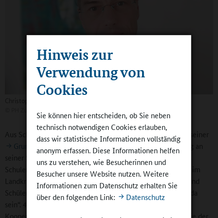
Hinweis zur
Verwendung von
Cookies
Christoph Schieb
©
PH Zug
Sie können hier entscheiden, ob Sie neben
technisch notwendigen Cookies erlauben,
Aus Schulsicht berichtete Schulleiter Christoph Schieb von seiner
dass wir statistische Informationen vollständig
Grundschule Bad Münder
, wie der teilgebundene Ganztag an
anonym erfassen. Diese Informationen helfen
seiner Schule als Impulsgeber für eine demokratische
uns zu verstehen, wie Besucherinnen und
Schulentwicklung gewirkt hat. An der Ganztagsgrundschule im
Besucher unsere Website nutzen. Weitere
Landkreis Hameln-Pyrmont lernen rund 300 Schülerinnen und
Informationen zum Datenschutz erhalten Sie
Schüler unter dem Motto „Miteinander lernen, füreinander da
über den folgenden Link:
Datenschutz
sein“. 40 Lehrkräfte, pädagogische Fachkräfte und
Kooperationspartner arbeiten mit den Kindern, wobei es, wie der