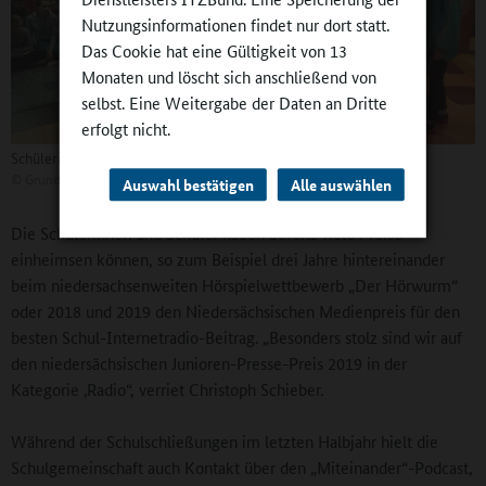
Nutzungsinformationen findet nur dort statt.
Das Cookie hat eine Gültigkeit von 13
Monaten und löscht sich anschließend von
selbst. Eine Weitergabe der Daten an Dritte
erfolgt nicht.
Schülerinnen und Schüler präsentieren das Jahresthema.
©
Grundschule Bad Münder
Auswahl bestätigen
Alle auswählen
Die Schülerinnen und Schüler haben bereits viele Preise
einheimsen können, so zum Beispiel drei Jahre hintereinander
beim niedersachsenweiten Hörspielwettbewerb „Der Hörwurm“
oder 2018 und 2019 den Niedersächsischen Medienpreis für den
besten Schul-Internetradio-Beitrag. „Besonders stolz sind wir auf
den niedersächsischen Junioren-Presse-Preis 2019 in der
Kategorie ‚Radio“, verriet Christoph Schieber.
Während der Schulschließungen im letzten Halbjahr hielt die
Schulgemeinschaft auch Kontakt über den „Miteinander“-Podcast,