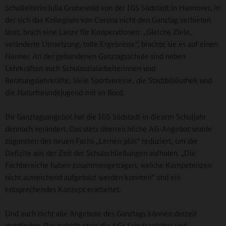
Schulleiterin Julia Grunewald von der IGS Südstadt in Hannover, in
der sich das Kollegium von Corona nicht den Ganztag verbieten
lässt, brach eine Lanze für Kooperationen: „Gleiche Ziele,
veränderte Umsetzung, tolle Ergebnisse“, brachte sie es auf einen
Nenner. An der gebundenen Ganztagsschule sind neben
Lehrkräften auch Schulsozialarbeiterinnen und
Beratungslehrkräfte, viele Sportvereine, die Stadtbibliothek und
die Naturfreundejugend mit an Bord.
Ihr Ganztagsangebot hat die IGS Südstadt in diesem Schuljahr
dennoch verändert. Das stets überreichliche AG-Angebot wurde
zugunsten des neuen Fachs „Lernen plus“ reduziert, um die
Defizite aus der Zeit der Schulschließungen aufholen. „Die
Fachbereiche haben zusammengetragen, welche Kompetenzen
nicht ausreichend aufgebaut werden konnten“ und ein
entsprechendes Konzept erarbeitet.
Und auch nicht alle Angebote des Ganztags können derzeit
stattfinden. Das betrifft etwa die AGs Schulsanitäter und