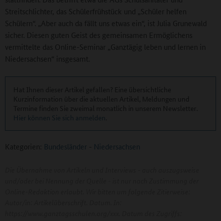
Streitschlichter, das Schülerfrühstück und „Schüler helfen
Schülern“. „Aber auch da fällt uns etwas ein“, ist Julia Grunewald
sicher. Diesen guten Geist des gemeinsamen Ermöglichens
vermittelte das Online-Seminar „Ganztägig leben und lernen in
Niedersachsen“ insgesamt.
Hat Ihnen dieser Artikel gefallen? Eine übersichtliche
Kurzinformation über die aktuellen Artikel, Meldungen und
Termine finden Sie zweimal monatlich in unserem Newsletter.
Hier können Sie sich anmelden
.
Kategorien:
Bundesländer
-
Niedersachsen
Die Übernahme von Artikeln und Interviews - auch auszugsweise
und/oder bei Nennung der Quelle - ist nur nach Zustimmung der
Online-Redaktion erlaubt. Wir bitten um folgende Zitierweise:
Autor/in: Artikelüberschrift. Datum. In:
https://www.ganztagsschulen.org/xxx. Datum des Zugriffs: