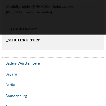
Modellprojekt QUEGS Südniedersachsen
[PDF, 901kB, nicht barrierefrei]
LKJ Niedersachsen
„SCHULE:KULTUR!“
Baden-Württemberg
Bayern
Berlin
Brandenburg