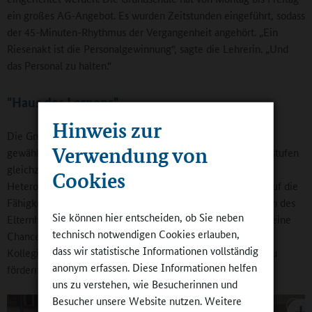
ein großes AG-Angebot. Es wurden Zeitstunden eingeführt, sodass
der 45-Minuten-Rhythmus der Vergangenheit angehört. „Ein
Riesenakt ist die Personalgewinnung“, sagte die Lehrerin. „Und
das Personal zu halten.“
"Haus des Lernens"
Hinweis zur
Die Grundschule am Pfälzer Weg hat einen anderen Weg
Verwendung von
gewählt: Sie war im Schuljahr 2014/2015 mit allen Klassenstufen
gleichzeitig in den Ganztag eingestiegen. „Wir sehen die
Cookies
Heterogenität unserer Schülerinnen und Schüler in Bezug auf die
Fähigkeiten, die Muttersprachen, die ökonomische Situation des
Sie können hier entscheiden, ob Sie neben
Elternhauses, den kulturellen Hintergrund, die Religion als eine
technisch notwendigen Cookies erlauben,
Chance“, beschreibt eine Lehrerin die Einstellung ihres
dass wir statistische Informationen vollständig
Kollegiums. „So schaffen wir es, jedes Kind anzunehmen, zu
anonym erfassen. Diese Informationen helfen
fördern und zu fordern.“
uns zu verstehen, wie Besucherinnen und
Besucher unsere Website nutzen. Weitere