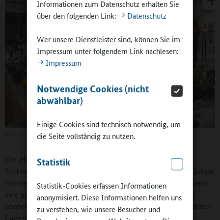
Informationen zum Datenschutz erhalten Sie
über den folgenden Link:
Datenschutz
Wer unsere Dienstleister sind, können Sie im
Impressum unter folgendem Link nachlesen:
Impressum
Notwendige Cookies (nicht
abwählbar)
Einige Cookies sind technisch notwendig, um
©
Grundschule Am Pfälzer Weg
die Seite vollständig zu nutzen.
Ein „Haus des Lernens“ will die Grundschule an der
Statistik
Stichnathstraße werden, ein „Bindeglied zwischen Kita und Schule
mit viel Elternarbeit“. Mit den Kindertagesstätten besteht bereits
Statistik-Cookies erfassen Informationen
eine gute Zusammenarbeit. In einem Sprachbildungsprojekt
anonymisiert. Diese Informationen helfen uns
kooperiert die Schule mit der Universität Bremen. Für Schulleiter
zu verstehen, wie unsere Besucher und
Carsten Dohrmann ist aber wichtig: „Wir brauchen mehr