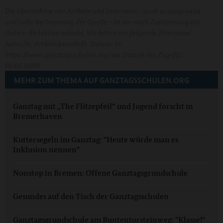
Die Übernahme von Artikeln und Interviews - auch auszugsweise
und/oder bei Nennung der Quelle - ist nur nach Zustimmung der
Online-Redaktion erlaubt. Wir bitten um folgende Zitierweise:
Autor/in: Artikelüberschrift. Datum. In:
https://www.ganztagsschulen.org/xxx. Datum des Zugriffs:
00.00.0000
MEHR ZUM THEMA AUF GANZTAGSSCHULEN.ORG
Ganztag mit „The Flitzepfeil“ und Jugend forscht in
Bremerhaven
Kuttersegeln im Ganztag: "Heute würde man es
Inklusion nennen"
Nonstop in Bremen: Offene Ganztagsgrundschule
Gesundes auf den Tisch der Ganztagsschulen
Ganztagsgrundschule am Buntentorsteinweg: "Klasse!"