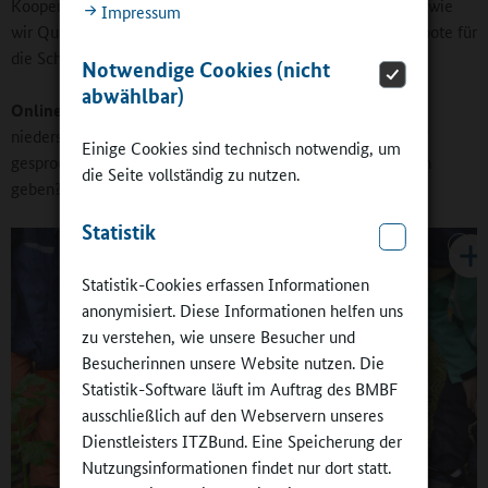
Kooperationspartnern sind wir darüber hinaus im Gespräch, wie
Impressum
wir Qualifizierungsangebote denken können, um die Angebote für
die Schulen in 2026 dann auch vorhalten zu können.
Notwendige Cookies (nicht
abwählbar)
Online-Redaktion:
Im Mai haben Sie im Landtag über den
niedersächsischen Erlass „Die Arbeit in der Ganztagsschule“
Einige Cookies sind technisch notwendig, um
gesprochen, der novelliert werden soll. Wird es Änderungen
die Seite vollständig zu nutzen.
geben?
Statistik
Statistik-Cookies erfassen Informationen
anonymisiert. Diese Informationen helfen uns
zu verstehen, wie unsere Besucher und
Besucherinnen unsere Website nutzen. Die
Statistik-Software läuft im Auftrag des BMBF
ausschließlich auf den Webservern unseres
Dienstleisters ITZBund. Eine Speicherung der
Nutzungsinformationen findet nur dort statt.