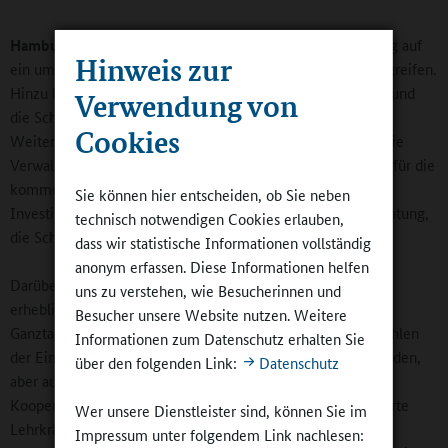
Hamburg:
Das schulische Personal kann im Bereich Ganztag auf
Hinweis zur
ein umfangreiches Fortbildungsangebot des Landes zurückgreifen.
Hinzu kommen die Fachberatungen für Unterrichtsqualität und
Verwendung von
die Schulentwicklungsberatung, die die Schulen bei der
Cookies
Weiterentwicklung tatkräftig unterstützen können. Durch die
Verwaltungsvereinbarung des Bundes erhält Niedersachsen für die
kommenden Jahre weitere rund 278 Millionen Euro für die
Sie können hier entscheiden, ob Sie neben
Investition in die Schulen. Zudem gibt es eine Schulbauberatung,
technisch notwendigen Cookies erlauben,
die Schulträger hier bei der Planung beraten kann.
dass wir statistische Informationen vollständig
anonym erfassen. Diese Informationen helfen
Darüber hinaus beteiligt sich das Land Niedersachsen in
uns zu verstehen, wie Besucherinnen und
erheblichem Umfang an der personellen Ausstattung der
Besucher unsere Website nutzen. Weitere
Ganztagsschulen und damit an den Betriebskosten. Dazu zählen
Informationen zum Datenschutz erhalten Sie
der Einsatz von Lehrkräften und pädagogischen Mitarbeitenden,
über den folgenden Link:
Datenschutz
aber auch der Abschluss von Verträgen mit
Kooperationspartnerinnen und -partnern, die über budgetierte
Wer unsere Dienstleister sind, können Sie im
Lehrkräftestunden finanziert werden. Mit den
Impressum unter folgendem Link nachlesen: