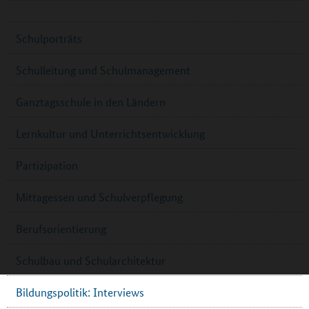
Schulporträts
Schulleitung und Schulmanagement
Ganztagsschule in den Ländern
Lernkultur und Unterrichtsentwicklung
Partizipation
Mittagessen und Schulverpflegung
Berufsorientierung
Schulbau und Schularchitektur
Bildungspolitik: Interviews