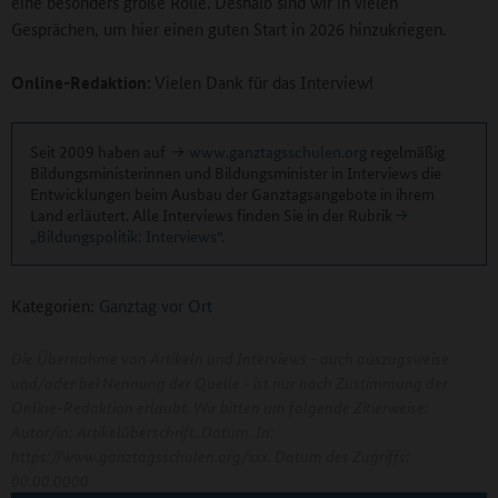
eine besonders große Rolle. Deshalb sind wir in vielen
Gesprächen, um hier einen guten Start in 2026 hinzukriegen.
Online-Redaktion:
Vielen Dank für das Interview!
Seit 2009 haben auf
www.ganztagsschulen.org
regelmäßig
Bildungsministerinnen und Bildungsminister in Interviews die
Entwicklungen beim Ausbau der Ganztagsangebote in ihrem
Land erläutert. Alle Interviews finden Sie in der Rubrik
„Bildungspolitik: Interviews“
.
Kategorien:
Ganztag vor Ort
Die Übernahme von Artikeln und Interviews - auch auszugsweise
und/oder bei Nennung der Quelle - ist nur nach Zustimmung der
Online-Redaktion erlaubt. Wir bitten um folgende Zitierweise:
Autor/in: Artikelüberschrift. Datum. In:
https://www.ganztagsschulen.org/xxx. Datum des Zugriffs:
00.00.0000