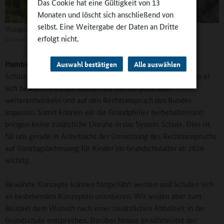
Das Cookie hat eine Gültigkeit von 13
Monaten und löscht sich anschließend von
selbst. Eine Weitergabe der Daten an Dritte
Waldprojekt
erfolgt nicht.
©
Grundschule Häcklingen
Hamburg:
Der Erlass bildet eine wichtige Grundlage für die
Auswahl bestätigen
Alle auswählen
Schulen im Ganztagsbereich, und wir können festhalten, dass er
sich bewährt. Deshalb werden wir ihn nur punktuell
weiterentwickeln und auf den Rechtsanspruch des Bundes
anpassen. Somit können wir die Grundpfeiler beibehalten und
bringen keine zusätzliche Unruhe in das System Schule. Dies ist
für uns gerade in Anbetracht der Umsetzung des Rechtsanspruchs
auf Ganztagsbetreuung für Kinder im Grundschulalter ab 2026
wichtig.
Bewährte Konzepte können fortgeführt werden und Schulen sich
an bestehenden Konzepten orientieren. Wir wollen aber zum
Beispiel dem Wunsch nach einer zusätzlichen Abholzeit in der
Grundschule entsprechen. Darüber hinaus gewährleistet der