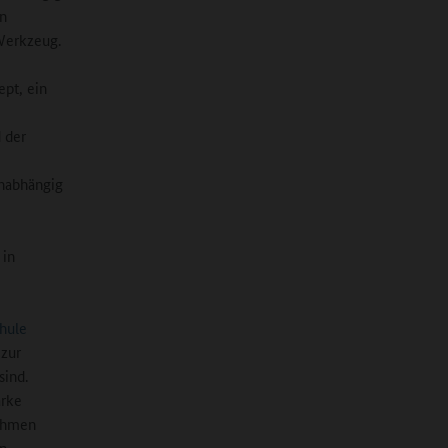
in
Werkzeug.
ept, ein
 der
unabhängig
 in
hule
 zur
sind.
arke
rahmen
en