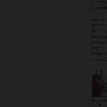
außerschu
Kooperati
Eine weit
und Bedür
Schülerin
Lehrkräft
Fach und 
jungen Me
Lernentwi
auch auf 
Individuali
zu höherer