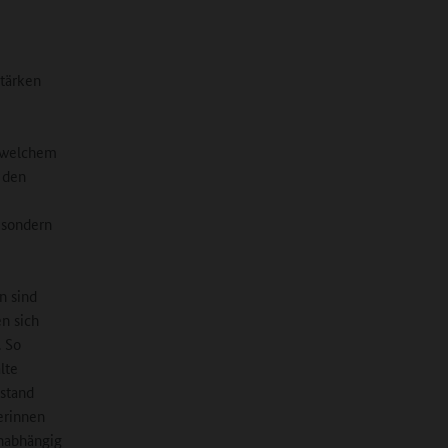
Stärken
n welchem
 den
, sondern
en sind
en sich
. So
lte
nstand
erinnen
unabhängig