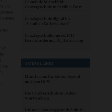
Gemeinde Michelfeld:
rfe und
Ganztagsschule in flexibler Form
öglichen
d Schüler.
Ganztagsschule digital im
„Schulbau Kaffeeklatsch“
ertes
Ganztagsschulkongress 2019:
Herausforderung Digitalisierung
h im
die
r
EXTERNE LINKS
diese
em
Ministerium für Kultus, Jugend
und Sport B-W
en
Die Ganztagsschule in Baden-
Württemberg
Die neue Ganztagsgrundschule in