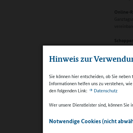
Online-R
Ganztagsa
vereinbar
Schopper
Vielseiti
beziehung
Hinweis zur Verwendu
verschied
Sie können hier entscheiden, ob Sie neben 
Informationen helfen uns zu verstehen, wi
den folgenden Link:
Datenschutz
Wer unsere Dienstleister sind, können Sie
Förderpro
Rückenwin
Notwendige Cookies (nicht abwäh
©
Staatsmin
Württembe