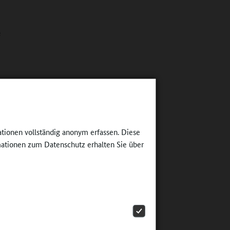
e
erung
ngebot
ationen vollständig anonym erfassen. Diese
lität; das
ationen zum Datenschutz erhalten Sie über
in
eiterter
 das
Angebot
ten wie
 das