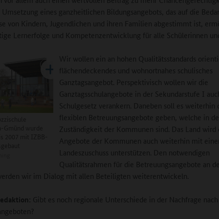
 Umsetzung eines ganzheitlichen Bildungsangebots, das auf die Beda
se von Kindern, Jugendlichen und ihren Familien abgestimmt ist, erm
ältige Lernerfolge und Kompetenzentwicklung für alle Schülerinnen un
Wir wollen ein an hohen Qualitätsstandards orienti
flächendeckendes und wohnortnahes schulisches
Ganztagsangebot. Perspektivisch wollen wir die
Ganztagsschulangebote in der Sekundarstufe I auc
Schulgesetz verankern. Daneben soll es weiterhin 
flexiblen Betreuungsangebote geben, welche in de
ozzischule
h-Gmünd wurde
Zuständigkeit der Kommunen sind. Das Land wird 
is 2007 mit IZBB-
Angebote der Kommunen auch weiterhin mit ein
sgebaut
Landeszuschuss unterstützen. Den notwendigen
ning
Qualitätsrahmen für die Betreuungsangebote an d
erden wir im Dialog mit allen Beteiligten weiterentwickeln.
edaktion:
Gibt es noch regionale Unterschiede in der Nachfrage nach
angeboten?