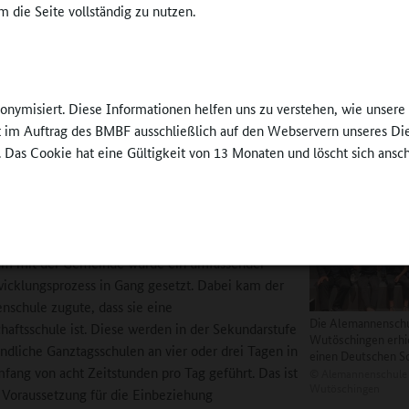
 die Seite vollständig zu nutzen.
n Erfahrungsraum für soziales Miteinander ermöglicht. Das Betreuun
tern eine optimale Unterstützung zu den Erfordernissen der Arbeitswel
edaktion:
Die
Alemannenschule Wutöschingen
hat 2019 einen De
nonymisiert. Diese Informationen helfen uns zu verstehen, wie unser
s nach Baden-Württemberg geholt. Sie steht für individualisiertes Le
ft im Auftrag des BMBF ausschließlich auf den Webservern unseres Di
 Lernen im Ganztag und zugleich für Leistung. Wie wichtig sind diese
. Das Cookie hat eine Gültigkeit von 13 Monaten und löscht sich ansc
e?
:
Die Alemannenschule Wutöschingen ist ein
dafür, wie sich eine Schule auf den Weg gemacht
Art des Lernens und Lehrens zu verändern.
m mit der Gemeinde wurde ein umfassender
icklungsprozess in Gang gesetzt. Dabei kam der
schule zugute, dass sie eine
Die Alemannensch
aftsschule ist. Diese werden in der Sekundarstufe
Wutöschingen erhi
bindliche Ganztagsschulen an vier oder drei Tagen in
einen Deutschen Sc
ang von acht Zeitstunden pro Tag geführt. Das ist
©
Alemannenschule
Wutöschingen
 Voraussetzung für die Einbeziehung