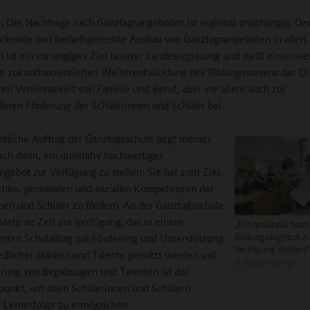
:
Die Nachfrage nach Ganztagsangeboten ist regional unabhängig. De
ckende und bedarfsgerechte Ausbau von Ganztagsangeboten in allen
n ist ein vorrangiges Ziel unserer Landesregierung und stellt einen we
ur zukunftsorientierten Weiterentwicklung des Bildungswesens dar. Di
ren Vereinbarkeit von Familie und Beruf, aber vor allem auch zur
lleren Förderung der Schülerinnen und Schüler bei.
tliche Auftrag der Ganztagsschule liegt meiner
ach darin, ein qualitativ hochwertiges
ngebot zur Verfügung zu stellen: Sie hat zum Ziel,
ichen, personalen und sozialen Kompetenzen der
nen und Schüler zu fördern. An der Ganztagsschule
 Mehr an Zeit zur Verfügung, das in einem
„Ein qualitativ hoc
Bildungsangebot z
erten Schulalltag zur Förderung und Unterstützung
Verfügung stellen“
edlicher Stärken und Talente genutzt werden soll.
©
Britta Hüning
rung von Begabungen und Talenten ist der
unkt, um allen Schülerinnen und Schülern
ge Lernerfolge zu ermöglichen.