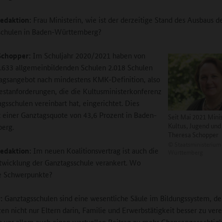
edaktion:
Frau Ministerin, wie ist der derzeitige Stand des Ausbaus d
schulen in Baden-Württemberg?
Schopper:
Im Schuljahr 2020/2021 haben von
.633 allgemeinbildenden Schulen 2.018 Schulen
agsangebot nach mindestens KMK-Definition, also
stanforderungen, die die Kultusministerkonferenz
agsschulen vereinbart hat, eingerichtet. Dies
t einer Ganztagsquote von 43,6 Prozent in Baden-
Seit Mai 2021 Minis
Kultus, Jugend und
erg.
Theresa Schopper
©
Staatsministerium
edaktion:
Im neuen Koalitionsvertrag ist auch die
Württemberg
wicklung der Ganztagsschule verankert. Wo
ie Schwerpunkte?
:
Ganztagsschulen sind eine wesentliche Säule im Bildungssystem, de
zen nicht nur Eltern darin, Familie und Erwerbstätigkeit besser zu vere
en vor allem auch einen wertvollen Beitrag zu mehr Chancengerechtigk