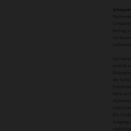
Schopper
flächende
Schularte
Beitrag z
zur besse
individue
Der wesen
Ansicht n
Bildungsa
die fachl
Schülerin
steht ein
rhythmisi
unterschi
Die Förde
Ausgangsp
vielfälti