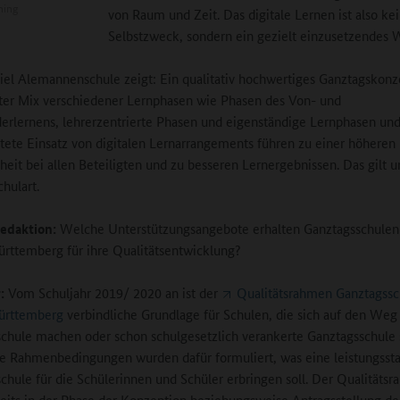
ning
von Raum und Zeit. Das digitale Lernen ist also ke
Selbstzweck, sondern ein gezielt einzusetzendes 
iel Alemannenschule zeigt: Ein qualitativ hochwertiges Ganztagskonz
nter Mix verschiedener Lernphasen wie Phasen des Von- und
erlernens, lehrerzentrierte Phasen und eigenständige Lernphasen und
htete Einsatz von digitalen Lernarrangements führen zu einer höheren
heit bei allen Beteiligten und zu besseren Lernergebnissen. Das gilt 
hulart.
edaktion:
Welche Unterstützungsangebote erhalten Ganztagsschulen
ttemberg für ihre Qualitätsentwicklung?
:
Vom Schuljahr 2019/ 2020 an ist der
Qualitätsrahmen Ganztagssc
ürttemberg
verbindliche Grundlage für Schulen, die sich auf den Weg
chule machen oder schon schulgesetzlich verankerte Ganztagsschule 
e Rahmenbedingungen wurden dafür formuliert, was eine leistungsst
chule für die Schülerinnen und Schüler erbringen soll. Der Qualitäts
reits in der Phase der Konzeption beziehungsweise Antragsstellung d