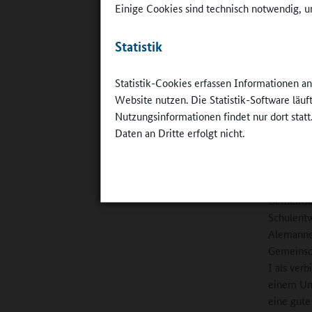
Einige Cookies sind technisch notwendig, um
wertvolle
bietet El
Statistik
Online-R
Statistik-Cookies erfassen Informationen a
Schulprei
Website nutzen. Die Statistik-Software läu
digitales
Nutzungsinformationen findet nur dort statt
Stichwort
Daten an Dritte erfolgt nicht.
Schopper
Beispiel 
hat, die 
Gemeinsa
Schulentw
Alemannen
Gemeinsch
I als ver
einem Umf
eine gute