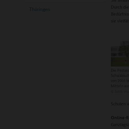
Durch die
Thüringen
Bedürfnis
sie vielf
Die Pestal
Schwäbisc
von 2005 b
Mitteln au
©
Britta Hü
Schulen w
Online-R
Ganztags