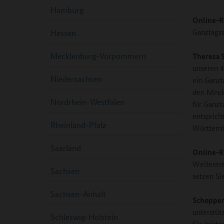
Hamburg
Online-R
Ganztags
Hessen
Mecklenburg-Vorpommern
Theresa 
unseren 4
Niedersachsen
ein Ganzt
den Minde
Nordrhein-Westfalen
für Ganzt
entsprich
Rheinland-Pfalz
Württemb
Saarland
Online-R
Weiterent
Sachsen
setzen S
Sachsen-Anhalt
Schopper
unterstüt
Schleswig-Holstein
Sie leist