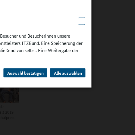
gsangebot
t.
utschen
e Besucher und Besucherinnen unsere
rnen und
enstleisters ITZBund. Eine Speicherung der
hließend von selbst. Eine Weitergabe der
Auswahl bestätigen
Alle auswählen
ule
elt 2019
hulpreis.