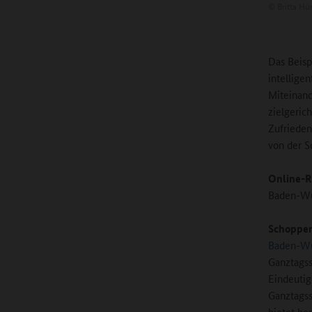
©
Britta Hü
Das Beisp
intellige
Miteinand
zielgeric
Zufrieden
von der Sc
Online-R
Baden-Wür
Schopper
Baden-W
Ganztagss
Eindeutig
Ganztagss
bietet be