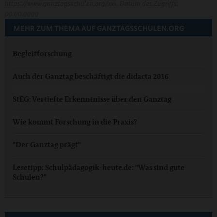
https://www.ganztagsschulen.org/xxx. Datum des Zugriffs:
00.00.0000
MEHR ZUM THEMA AUF GANZTAGSSCHULEN.ORG
Begleitforschung
Auch der Ganztag beschäftigt die didacta 2016
StEG: Vertiefte Erkenntnisse über den Ganztag
Wie kommt Forschung in die Praxis?
"Der Ganztag prägt"
Lesetipp: Schulpädagogik-heute.de: "Was sind gute
Schulen?"