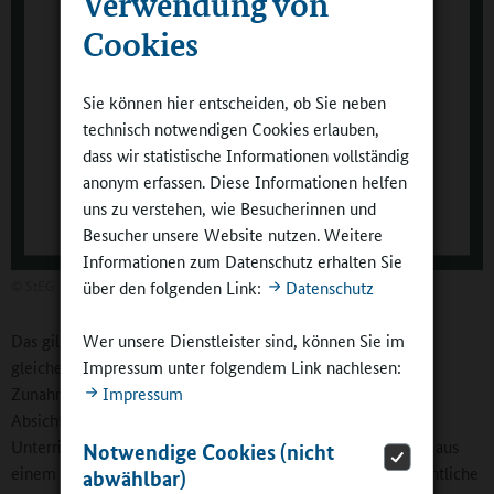
Verwendung von
Cookies
Sie können hier entscheiden, ob Sie neben
technisch notwendigen Cookies erlauben,
dass wir statistische Informationen vollständig
anonym erfassen. Diese Informationen helfen
uns zu verstehen, wie Besucherinnen und
Besucher unsere Website nutzen. Weitere
Informationen zum Datenschutz erhalten Sie
©
StEG
über den folgenden Link:
Datenschutz
Wer unsere Dienstleister sind, können Sie im
Das gilt für die Primar- und für die Sekundarschulen
Impressum unter folgendem Link nachlesen:
gleichermaßen. An den Primarschulen ist sogar eine leichte
Impressum
Zunahme dieser Trennung festzustellen. Führt man sich die
Absicht der Verknüpfung vor Augen – die Vertiefung von
Unterrichtsinhalten oder die Betrachtung eines Lernthemas aus
Notwendige Cookies (nicht
einem anderen Blickwinkel – und sieht diese als eine wesentliche
abwählbar)