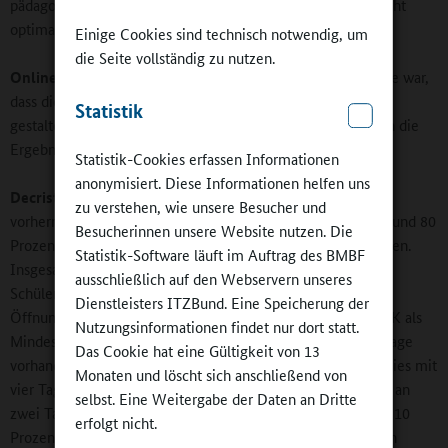
pädagogische Chance von Ganztagsschulen, dann ist das nicht
optimal. Hier besteht noch Handlungsbedarf.
Einige Cookies sind technisch notwendig, um
die Seite vollständig zu nutzen.
Online-Befragung
: Ein bisheriges Ergebnis der StEG-Studie war,
dass die regelmäßige Teilnahme an qualitativ anspruchsvoll
Statistik
gestalteten Angeboten einen Effekt haben kann. Was sagen die
Ergebnisse über die aktuelle Teilnahmefrequenz aus?
Statistik-Cookies erfassen Informationen
anonymisiert. Diese Informationen helfen uns
Decristan
: Die freiwillige Teilnahme ist weiterhin das
zu verstehen, wie unsere Besucher und
vorherrschende Modell, besonders in der Grundschule, wo rund 80
Besucherinnen unsere Website nutzen. Die
Prozent der Ganztagsschulen mit offenen Angeboten arbeiten.
Statistik-Software läuft im Auftrag des BMBF
Insgesamt nimmt laut Schulleitungen etwa die Hälfte aller
ausschließlich auf den Webservern unseres
Schülerinnen und Schüler am Ganztag teil. Was die
Dienstleisters ITZBund. Eine Speicherung der
Öffnungszeiten der Ganztagsschulen betrifft, nennt die KMK als
Nutzungsinformationen findet nur dort statt.
Mindestkriterium, dass Ganztagsangebote an drei Wochentage
Das Cookie hat eine Gültigkeit von 13
vorhanden sind. Die meisten Ganztagsschulen übertreffen dies mit
Monaten und löscht sich anschließend von
vier Tagen, aber zugleich ist der Anteil der Schulen, die nur an
selbst. Eine Weitergabe der Daten an Dritte
zwei Tagen einen verlängerten Schultag anbieten, auf etwa 10
erfolgt nicht.
Prozent gestiegen. Wenn man an weniger als drei Tagen ein