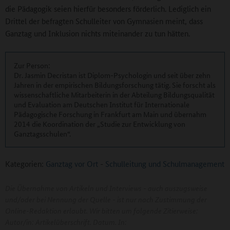
die Pädagogik seien hierfür besonders förderlich. Lediglich ein
Drittel der befragten Schulleiter von Gymnasien meint, dass
Ganztag und Inklusion nichts miteinander zu tun hätten.
Zur Person:
Dr. Jasmin Decristan ist Diplom-Psychologin und seit über zehn
Jahren in der empirischen Bildungsforschung tätig. Sie forscht als
wissenschaftliche Mitarbeiterin in der Abteilung Bildungsqualität
und Evaluation am Deutschen Institut für Internationale
Pädagogische Forschung in Frankfurt am Main und übernahm
2014 die Koordination der „Studie zur Entwicklung von
Ganztagsschulen“.
Kategorien:
Ganztag vor Ort
-
Schulleitung und Schulmanagement
Die Übernahme von Artikeln und Interviews - auch auszugsweise
und/oder bei Nennung der Quelle - ist nur nach Zustimmung der
Online-Redaktion erlaubt. Wir bitten um folgende Zitierweise:
Autor/in: Artikelüberschrift. Datum. In: