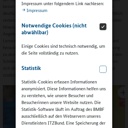
Impressum unter folgendem Link nachlesen:
besser entwickelt und das Risiko für Klassenwiederholungen
Impressum
deutlich verringert. Weitere Wirkungen zum Beispiel hinsichtlich
verbesserter Schulnoten oder der Schulfreude finden wir darüber
Notwendige Cookies (nicht
hinaus, wenn die Schülerinnen und Schüler die Qualität der
abwählbar)
Angebote als positiv wahrnehmen, sie sich zum Beispiel im
Lernen unterstützt sehen und die Angebote als aktivierend und
Einige Cookies sind technisch notwendig, um
herausfordernd erleben. Wenn dann noch die soziale Beziehung
die Seite vollständig zu nutzen.
zu den Lehrkräften oder dem außerschulischen Personal von den
Schülerinnen und Schülern als gut empfunden wird, verstärken
Statistik
sich die positiven Wirkungen der Ganztagsangebote nochmal
zusätzlich.
Statistik-Cookies erfassen Informationen
anonymisiert. Diese Informationen helfen uns
zu verstehen, wie unsere Besucher und
Besucherinnen unsere Website nutzen. Die
Statistik-Software läuft im Auftrag des BMBF
ausschließlich auf den Webservern unseres
Dienstleisters ITZBund. Eine Speicherung der