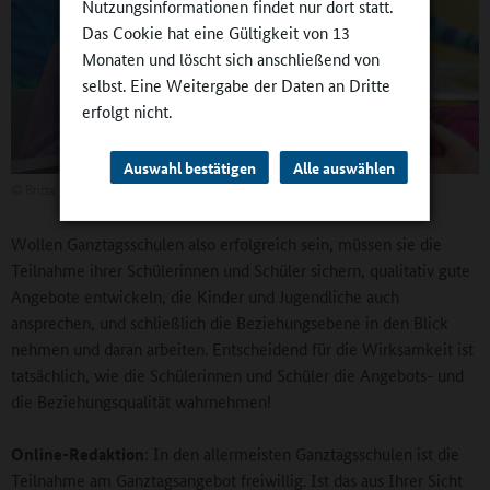
Nutzungsinformationen findet nur dort statt.
Das Cookie hat eine Gültigkeit von 13
Monaten und löscht sich anschließend von
selbst. Eine Weitergabe der Daten an Dritte
erfolgt nicht.
Auswahl bestätigen
Alle auswählen
©
Britta Hüning
Wollen Ganztagsschulen also erfolgreich sein, müssen sie die
Teilnahme ihrer Schülerinnen und Schüler sichern, qualitativ gute
Angebote entwickeln, die Kinder und Jugendliche auch
ansprechen, und schließlich die Beziehungsebene in den Blick
nehmen und daran arbeiten. Entscheidend für die Wirksamkeit ist
tatsächlich, wie die Schülerinnen und Schüler die Angebots- und
die Beziehungsqualität wahrnehmen!
Online-Redaktion
: In den allermeisten Ganztagsschulen ist die
Teilnahme am Ganztagsangebot freiwillig. Ist das aus Ihrer Sicht