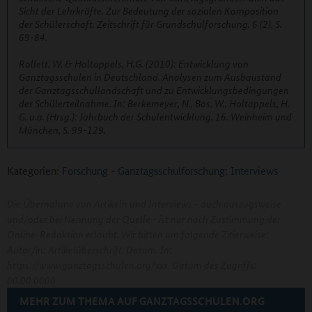
Sicht der Lehrkräfte. Zur Bedeutung der sozialen Komposition
der Schülerschaft. Zeitschrift für Grundschulforschung, 6 (2), S.
69-84.
Rollett, W. & Holtappels, H.G. (2010): Entwicklung von
Ganztagsschulen in Deutschland. Analysen zum Ausbaustand
der Ganztagsschullandschaft und zu Entwicklungsbedingungen
der Schülerteilnahme. In: Berkemeyer, N., Bos, W., Holtappels, H.
G. u.a. (Hrsg.): Jahrbuch der Schulentwicklung, 16. Weinheim und
München, S. 99-129.
Kategorien:
Forschung
-
Ganztagsschulforschung: Interviews
Die Übernahme von Artikeln und Interviews - auch auszugsweise
und/oder bei Nennung der Quelle - ist nur nach Zustimmung der
Online-Redaktion erlaubt. Wir bitten um folgende Zitierweise:
Autor/in: Artikelüberschrift. Datum. In:
https://www.ganztagsschulen.org/xxx. Datum des Zugriffs:
00.00.0000
MEHR ZUM THEMA AUF GANZTAGSSCHULEN.ORG