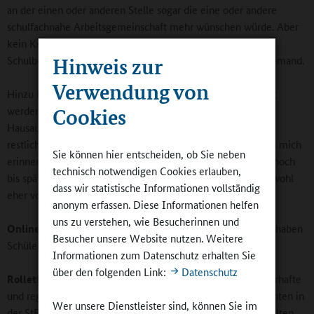
an der einen oder anderen Stelle sogar die eine oder andere
schulfachnahe Arbeitsgemeinschaft mehr wünschen würde. Aber
kein Kind sitzt von 8 bis 16 Uhr auf einem Stuhl vor einem
Hinweis zur
Schulbuch. Eine Ganztagsunterrichtsschule möchte auch niemand.
Verwendung von
Hinzu kommt, dass die Hausaufgaben in der Schule erledigt
Cookies
werden sollten. Wenn wir diese mit einer funktionierenden
Hausaufgabenbetreuung in die Schule verlagern, sollte der
restliche Tag bis auf gelegentliches Üben frei sein. Ich kann mich
Sie können hier entscheiden, ob Sie neben
erinnern, wie ich selbst früher gar nicht so selten zu Hause noch
technisch notwendigen Cookies erlauben,
bis spätabends über den Hausaufgaben saß – da kann man wohl
dass wir statistische Informationen vollständig
eher von „Verschulung der Kindheit“ sprechen.
anonym erfassen. Diese Informationen helfen
uns zu verstehen, wie Besucherinnen und
Online-Redaktion
: Sie untersuchen auch Wirkungen: Was haben
Besucher unsere Website nutzen. Weitere
Schüler davon, wenn sie ein Ganztagsangebot nutzen?
Informationen zum Datenschutz erhalten Sie
über den folgenden Link:
Datenschutz
Rollett
: Die Grundbedingung für die Wirkung ist eine dauerhafte
und regelmäßige Teilnahme am Ganztagsangebot. Wir konnten in
Wer unsere Dienstleister sind, können Sie im
der StEG-Studie nachweisen, dass sich dann das Sozialverhalten