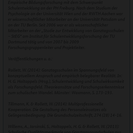
Empirische Bildungsforschung mit dem Schwerpunkt
Schulentwicklung an der PH Freiburg. Nach dem Studium der
Psychologie an der Universität Wien und der RWTH Aachen war
er wissenschaftlicher Mitarbeiter an der Universität Potsdam und
an der TU Berlin. Seit 2006 war er als wissenschaftlicher
Mitarbeiter an der „Studie zur Entwicklung von Ganztagsschulen
– StEG“ am Institut für Schulentwicklungsforschung der TU
Dortmund tätig und von 2007 bis 2009
Forschungsgruppenleiter und Projektleiter.
Veröffentlichungen u. a.:
Rollett, W. (2014): Ganztagsschulen im Spannungsfeld von
konzeptuellem Anspruch und empirisch belegbarer Realität. In:
H. G. Holtappels (Hrsg.), Schulentwicklung und Schulwirksamkeit
als Forschungsfeld. Theorieansätze und Forschungserkenntnisse
zum schulischen Wandel. Münster: Waxmann, S. 173-193.
Tillmann, K. & Rollett, W. (2014): Multiprofessionelle
Kooperation. Die Gestaltung des Personaleinsatzes als
Gelingensbedingung. Die Grundschulzeitschrift, 274 (28) 14-16.
Willems, A., Jarsinski, S., Holtappels, H. G. & Rollett, W. (2013):
Schulische Qualitätsmerkmale von Ganztagsgrundschulen aus