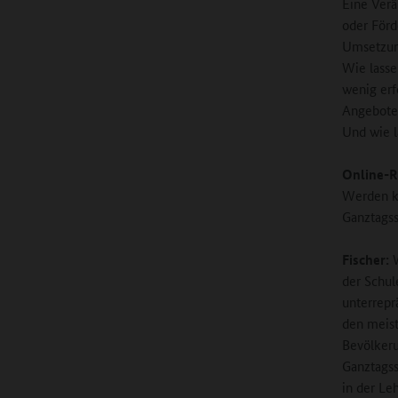
Eine Verä
oder Förd
Umsetzung
Wie lasse
wenig erf
Angeboten
Und wie l
Online-R
Werden kü
Ganztagss
Fischer:
W
der Schul
unterreprä
den meist
Bevölkeru
Ganztagss
in der Le