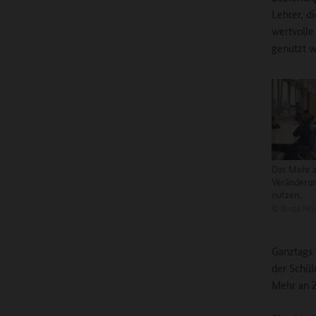
Lehrer, d
wertvolle
genutzt 
Das Mehr a
Veränderun
nutzen.
©
Britta Hü
Ganztags 
der Schül
Mehr an Z