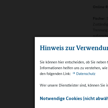
Online-R
Fischer:
I
Zuständigk
Trennung:
außerschu
kennen un
Hinweis zur Verwendu
beitragen
Sie können hier entscheiden, ob Sie neben 
Informationen helfen uns zu verstehen, wi
den folgenden Link:
Datenschutz
Wer unsere Dienstleister sind, können Sie
©
Britta Hü
Notwendige Cookies (nicht abwäh
Wenn beim
Vertrauen