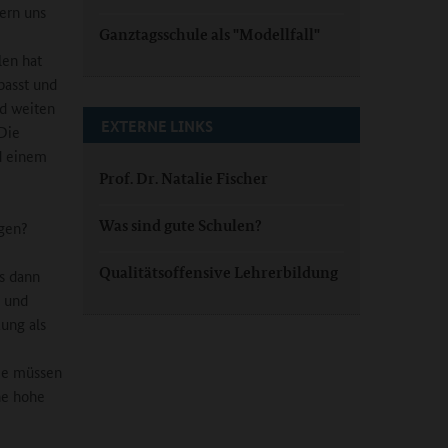
ern uns
Ganztagsschule als "Modellfall"
len hat
passt und
nd weiten
EXTERNE LINKS
 Die
d einem
Prof. Dr. Natalie Fischer
Was sind gute Schulen?
gen?
Qualitätsoffensive Lehrerbildung
s dann
n und
zung als
sie müssen
ne hohe