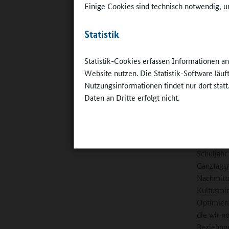
Einige Cookies sind technisch notwendig, um
auf das g
Berufsgru
den Studi
Statistik
gelingen,
Statistik-Cookies erfassen Informationen a
Online-R
Website nutzen. Die Statistik-Software läu
Nachmitta
Nutzungsinformationen findet nur dort statt
Daten an Dritte erfolgt nicht.
Fischer:
J
Personal 
Schulleit
und Elter
Schuljahr
Ganztagsg
Nachmitta
Kultusmin
Optimieru
die wir n
Beziehung