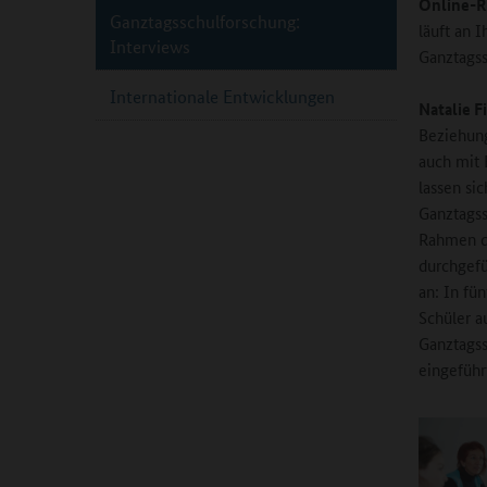
Online-R
Ganztagsschulforschung:
läuft an 
Interviews
Ganztags
Internationale Entwicklungen
Natalie F
Beziehung
auch mit 
lassen si
Ganztagss
Rahmen d
durchgefü
an: In fü
Schüler a
Ganztagss
eingeführ