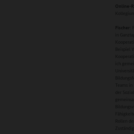
Online-R
Kollegiu
Fischer:
F
in Ganzta
Kooperati
Beispiel 
Kooperati
ich gemei
Universit
Bildungsf
Teams in 
der Sozia
gemeinsam
Bildungsv
Fähigkeit
Rollen de
Zuständig