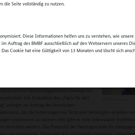
 die Seite vollständig zu nutzen.
anze Schulklima aus. Die Grundlage für Vertrauen unter verschiedenen
ppen ist wiederum das gegenseitige Kennenlernen. Und daran arbeite
erenden: Sie sollen den Nutzen von Kooperation erkennen. Das schei
 wie die ersten Evaluationsergebnisse zeigen.
nonymisiert. Diese Informationen helfen uns zu verstehen, wie unser
edaktion:
Im Land Hessen sind Sie auch in der Evaluation des „Pakts 
ft im Auftrag des BMBF ausschließlich auf den Webservern unseres Di
g“ engagiert.
. Das Cookie hat eine Gültigkeit von 13 Monaten und löscht sich ansc
a, in einer großen Studie haben wir pädagogisches
und Lehrkräfte, Schülerinnen und Schüler,
ungen, Angebotsträger, Schulträger, Schulämter
n befragt. All diese Akteure kooperieren in dem im
 2015/2016 in Hessen eingeführten Konzept für
rundschule. Die Evaluation des „Pakts für den
©
Britta Hüning
g“ erfolgte im Auftrag des Hessischen
isteriums, das die Erfahrungen aus Sicht aller Beteiligten erheben m
ngen vornehmen zu können. Hier gibt es viele interessante Ergebniss
och berichten werden. Das Potenzial der Ganztagsschule für pädagogi
en und individuelle Förderung lässt sich bereits erkennen: Lehrerinn