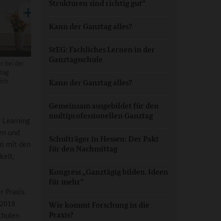
Strukturen sind richtig gut“
Kann der Ganztag alles?
StEG: Fachliches Lernen in der
Ganztagsschule
r bei der
tag
ich
Kann der Ganztag alles?
Gemeinsam ausgebildet für den
multiprofessionellen Ganztag
 Learning
nen und
Schulträger in Hessen: Der Pakt
am mit den
für den Nachmittag
kelt,
Kongress „Ganztägig bilden. Ideen
für mehr“
r Praxis.
/2018
Wie kommt Forschung in die
chulen
Praxis?