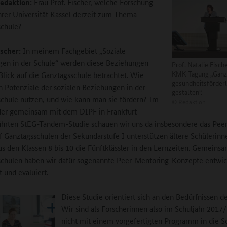
edaktion:
Frau Prof. Fischer, welche Forschung
Ihrer Universität Kassel derzeit zum Thema
schule?
ischer:
In meinem Fachgebiet „Soziale
en in der Schule“ werden diese Beziehungen
Prof. Natalie Fische
KMK-Tagung „Ganz
Blick auf die Ganztagsschule betrachtet. Wie
gesundheitsförderl
ch Potenziale der sozialen Beziehungen in der
gestalten“.
chule nutzen, und wie kann man sie fördern? Im
©
Redaktion
er gemeinsam mit dem DIPF in Frankfurt
hrten StEG-Tandem-Studie schauen wir uns da insbesondere das Peer
nf Ganztagsschulen der Sekundarstufe I unterstützen ältere Schülerin
us den Klassen 8 bis 10 die Fünftklässler in den Lernzeiten. Gemeins
chulen haben wir dafür sogenannte Peer-Mentoring-Konzepte entwic
t und evaluiert.
Diese Studie orientiert sich an den Bedürfnissen de
Wir sind als Forscherinnen also im Schuljahr 2017
nicht mit einem vorgefertigten Programm in die S