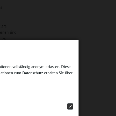
n?
klare
ernen sind
n zu
Unterricht
gen davon
ationen vollständig anonym erfassen. Diese
 aus StEG
ationen zum Datenschutz erhalten Sie über
ühren
ag zur
eteiligte
 dazu
influssen.
iger,
kt sich