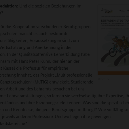
edaktion:
Und die sozialen Beziehungen im
m?
ür die Kooperation verschiedener Berufsgruppen
gsschulen braucht es auch bestimmte
onsfähigkeiten, Voraussetzungen sind zum
Wertschätzung und Anerkennung in der
on. In der Qualitätsoffensive Lehrerbildung habe
nsam mit Hans Peter Kuhn, der hier an der
ät Kassel die Professur für empirische
orschung innehat, das Projekt „Multiprofessionelle
©
StEG
Ganztagsschulen“ (MuTiG) entwickelt. Studierende
len Arbeit und des Lehramts besuchen bei uns
e Lehrveranstaltungen, so lernen sie wechselseitig ihre Expertise, ih
erständnis und ihre Erziehungsziele kennen: Was sind die spezifische
en und Kenntnisse, die jede Berufsgruppe mitbringt? Wie vielfältig si
r jeweils anderen Profession? Und wo liegen ihre jeweiligen
keitsbereiche?