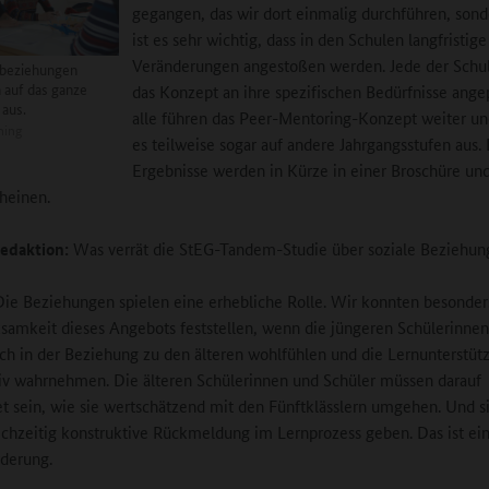
gegangen, das wir dort einmalig durchführen, sond
ist es sehr wichtig, dass in den Schulen langfristige
Veränderungen angestoßen werden. Jede der Schu
sbeziehungen
 auf das ganze
das Konzept an ihre spezifischen Bedürfnisse ange
 aus.
alle führen das Peer-Mentoring-Konzept weiter u
ning
es teilweise sogar auf andere Jahrgangsstufen aus.
Ergebnisse werden in Kürze in einer Broschüre un
heinen.
edaktion:
Was verrät die StEG-Tandem-Studie über soziale Beziehun
ie Beziehungen spielen eine erhebliche Rolle. Wir konnten besonder
samkeit dieses Angebots feststellen, wenn die jüngeren Schülerinne
ich in der Beziehung zu den älteren wohlfühlen und die Lernunterstüt
iv wahrnehmen. Die älteren Schülerinnen und Schüler müssen darauf
et sein, wie sie wertschätzend mit den Fünftklässlern umgehen. Und 
ichzeitig konstruktive Rückmeldung im Lernprozess geben. Das ist ei
derung.