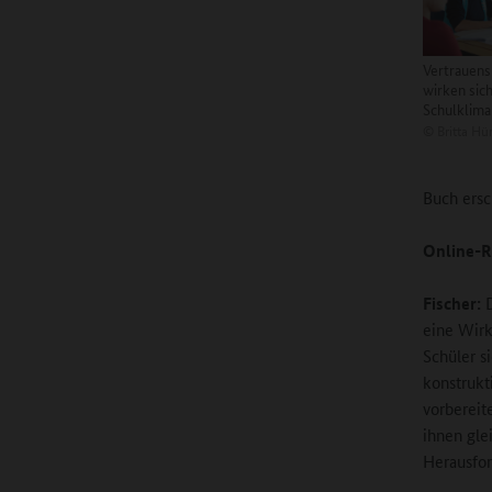
Vertrauen
wirken sich
Schulklima
©
Britta Hü
Buch ersc
Online-R
Fischer:
D
eine Wirk
Schüler s
konstrukt
vorbereit
ihnen gle
Herausfor