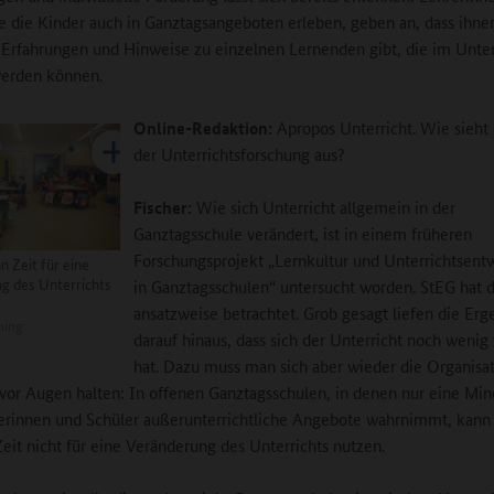
ie die Kinder auch in Ganztagsangeboten erleben, geben an, dass ihne
 Erfahrungen und Hinweise zu einzelnen Lernenden gibt, die im Unter
werden können.
Online-Redaktion:
Apropos Unterricht. Wie sieht 
der Unterrichtsforschung aus?
Fischer:
Wie sich Unterricht allgemein in der
Ganztagsschule verändert, ist in einem früheren
Forschungsprojekt „Lernkultur und Unterrichtsent
n Zeit für eine
g des Unterrichts
in Ganztagsschulen“ untersucht worden. StEG hat d
ansatzweise betrachtet. Grob gesagt liefen die Erg
ning
darauf hinaus, dass sich der Unterricht noch wenig
hat. Dazu muss man sich aber wieder die Organisa
vor Augen halten: In offenen Ganztagsschulen, in denen nur eine Min
erinnen und Schüler außerunterrichtliche Angebote wahrnimmt, kann
eit nicht für eine Veränderung des Unterrichts nutzen.