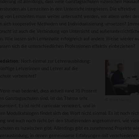
nderung ist allerdings, dass viele Ganztagsschulen inzwischen Hausa
erstunden als Lernzeiten in den Unterricht integrieren. Die effektive
 von Lernzeiten muss weiter untersucht werden, vor allem unter der
n sich kooperative Methoden und Individualisierung umsetzen? Imm
orscht ist auch die Verbindung von Unterricht und außerunterrichtlich
. Wie lassen sich Lerninhalte erfolgreich auf andere Weise wieder au
assen sich die unterschiedlichen Professionen effektiv einbeziehen?
edaktion:
Noch einmal zur Lehrerausbildung:
nftige Lehrerinnen und Lehrer auf die
chule vorbereitet?
enn man bedenkt, dass aktuell rund 70 Prozent
en Ganztagsschulen sind, ist das Thema sehr
©
Britta Hüning
sentiert. Es ist nicht curricular verankert, und in
en Modulkatalogen findet sich das Wort nicht einmal. Es ist noch nich
ng und auch noch nicht bei den Studierenden angekommen, wie viel
chulen es inzwischen gibt. Allerdings gibt es zunehmend Projekte w
hrerausbildung, in denen gemeinsame Erfahrungen mit verschiedenen