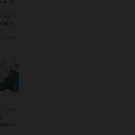
ufgaben
 Frage:
er noch
en
fgreifen?
t in der
e
ie MuTiG