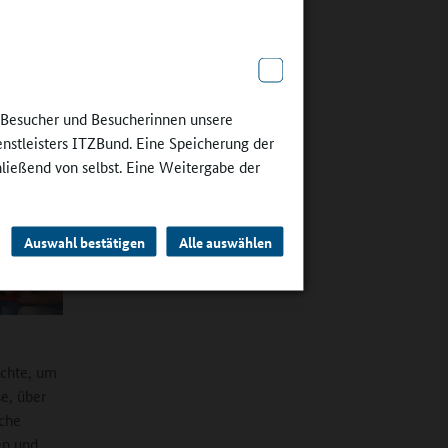
n wir mit
nt auch zu
e Besucher und Besucherinnen unsere
für den
enstleisters ITZBund. Eine Speicherung der
hließend von selbst. Eine Weitergabe der
Auswahl bestätigen
Alle auswählen
öchte, um
e, über
sche
en und