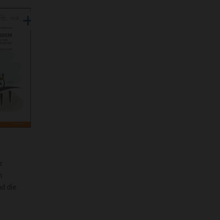
r
n
nd die