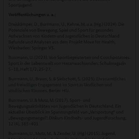
Sportjugend.
Veröffentlichungen u. a.:
Dreiskämper, D., Burrmann, U., Kehne, M. u.a. (Hg.) (2024). Die
Potenziale von Bewegung, Spiel und Sport für gesundes
Aufwachsen von Kindern und Jugendlichen in Deutschland.
Befunde und Analysen aus dem Projekt Move for Health.
Wiesbaden: Springer VS.
Burrmann, U. (2023). Von Sportbegeisterten und Couchpotatoes.
Sport in der Lebenswelt von Heranwachsenden. Schulmagazin
5–10, Heft 1/2, 25-27.
Burrmann, U., Braun, S. & Sielschott, S. (2023).
Ehrenamtliches
und freiwilliges Engagement im Sport in ländlichen und
städtischen Räumen
. Berlin: HU.
Burrmann, U. & Mutz, M. (2017). Sport- und
Bewegungsaktivitäten von Jugendlichen in Deutschland. Ein
aktueller Überblick im Spannungsfeld von „Versportung“ und
„Bewegungsmangel“. Diskurs Kindheits- und Jugendforschung,
12 (4), 385–401.
Burrmann, U., Mutz, M., & Zender, U. (Hg.) (2015). Jugend,
Migration und Sport – Kulturelle Unterschiede und die