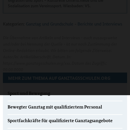
Sozialisation zum Vereinssport. Wiesbaden: VS.
Kategorien:
Ganztag und Grundschule
-
Berichte und Interviews
Die Übernahme von Artikeln und Interviews - auch auszugsweise
und/oder bei Nennung der Quelle - ist nur nach Zustimmung der
Online-Redaktion erlaubt. Wir bitten um folgende Zitierweise:
Autor/in: Artikelüberschrift. Datum. In:
https://www.ganztagsschulen.org/xxx. Datum des Zugriffs:
00.00.0000
MEHR ZUM THEMA AUF GANZTAGSSCHULEN.ORG
Sport und Bewegung
Bewegter Ganztag mit qualifiziertem Personal
Sportfachkräfte für qualifizierte Ganztagsangebote