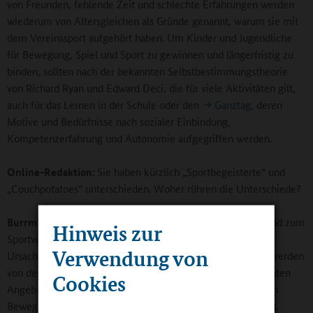
von Freunden, fehlende Zeit und schlechte Erfahrungen werden
wiederum von Altersgleichen als Gründe genannt, warum sie mit
dem Vereinssport aufgehört haben. Um Kinder und Jugendliche
für Bewegung, Spiel und Sport zu gewinnen und längerfristig zu
binden, sollten nach der bekannten Selbstbestimmungstheorie
von Richard Ryan und Edward Deci, die für viele Aktivitäten gilt,
auch für das Lernen in der Schule oder den
Ganztag
, deren
Motive und Bedürfnisse nach sozialer Einbindung,
Kompetenzerfahrung und Autonomie aufgegriffen werden.
Online-Redaktion:
Sie haben kürzlich „Sportbegeisterte“ und
„Couchpotatoes“ unterschieden. Woher rühren die Unterschiede?
Burrmann:
Wie bereits gesagt, ist der Zugang zum Sport und zum
Hinweis zur
Sportverein im Besonderen nach wie vor sozial selektiv. Die
Verwendung von
Ursachen sind vielfältig. Als Gründe für die Sportabstinenz werden
von den Jugendlichen selbst fehlende Lust, keine interessanten
Cookies
Angebote und sportferne Freunde angegeben. Häufig fehlen
Bewegungserfahrungen und Vorbilder im familialen Umfeld.