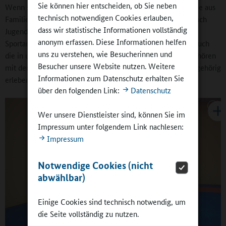
Sie können hier entscheiden, ob Sie neben
Wenn sich soziale Gruppen wie etwa Kinder und Jugendliche aus
technisch notwendigen Cookies erlauben,
Familien, die staatliche Transferleistungen erhalten, oder auch
dass wir statistische Informationen vollständig
Jugendliche, die sich als „divers“ zuordnen, seltener in
anonym erfassen. Diese Informationen helfen
Sportangeboten finden, müssen räumliche Barrieren, aber auch
uns zu verstehen, wie Besucherinnen und
die in unseren Köpfen weiter abgebaut werden, denn viele hören
Besucher unsere Website nutzen. Weitere
mit dem Sportangebot wieder auf, weil sie sich nicht als zugehörig
Informationen zum Datenschutz erhalten Sie
erleben.
über den folgenden Link:
Datenschutz
Wer unsere Dienstleister sind, können Sie im
Impressum unter folgendem Link nachlesen:
Impressum
Notwendige Cookies (nicht
abwählbar)
Einige Cookies sind technisch notwendig, um
die Seite vollständig zu nutzen.