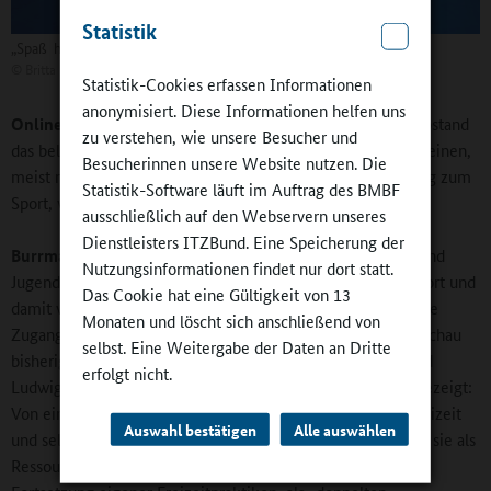
Statistik
„Spaß haben, fit bleiben und in der Sportart besser werden"
©
Britta Hüning
Statistik-Cookies erfassen Informationen
anonymisiert. Diese Informationen helfen uns
Online-Redaktion:
In Ganztagsschulen ist der Sport mit Abstand
zu verstehen, wie unsere Besucher und
das beliebteste Angebot, fast alle kooperieren mit Sportvereinen,
Besucherinnen unsere Website nutzen. Die
meist mit mehreren. Können Ganztagsangebote den Zugang zum
Statistik-Software läuft im Auftrag des BMBF
Sport, vielleicht auch zum Sportverein, erleichtern?
ausschließlich auf den Webservern unseres
Dienstleisters ITZBund. Eine Speicherung der
Burrmann:
Die Schule ist der Ort, an dem ich alle Kinder und
Nutzungsinformationen findet nur dort statt.
Jugendlichen erreichen und sie an Bewegung, Spiel und Sport und
Das Cookie hat eine Gültigkeit von 13
damit verbundene Bildungspotenziale heranführen kann. Die
Monaten und löscht sich anschließend von
Zugangsbarrieren sind hier eher niedrig. In der Zusammenschau
selbst. Eine Weitergabe der Daten an Dritte
bisheriger empirischer Befunde haben Regina Soremski und
erfolgt nicht.
Ludwig Stecher, die zur Ganztagsschule geforscht haben, gezeigt:
Von einigen Jugendlichen wird sie als Verhinderung von Freizeit
Auswahl bestätigen
Alle auswählen
und selbstgewählter Sportangebote erfahren. Andere sehen sie als
Ressource zur Freisetzung außerschulischer Freizeit und