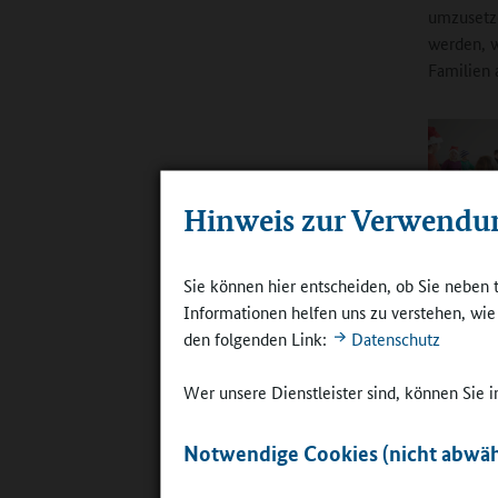
umzusetze
werden, w
Familien 
Hinweis zur Verwendu
Populär sin
Fotografie
Sie können hier entscheiden, ob Sie neben 
drehen
Informationen helfen uns zu verstehen, wi
©
Britta Hü
den folgenden Link:
Datenschutz
sehr brei
Wer unsere Dienstleister sind, können Sie
Hochkultu
Museen od
Notwendige Cookies (nicht abwäh
Bildungsp
das Musikf