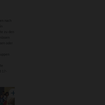
fen nach
in
te zu den
müssen
sen oder
gruppen
te
d 17-