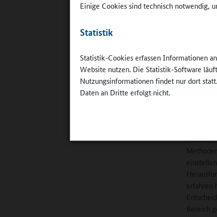
Einige Cookies sind technisch notwendig, um
Schon dab
Statistik
Mittelsta
Eine Befr
Statistik-Cookies erfassen Informationen a
spezialisi
Website nutzen. Die Statistik-Software läu
ländliche
Nutzungsinformationen findet nur dort statt
primär di
Daten an Dritte erfolgt nicht.
zukünftig
geeignete
Gleichwoh
Kulturanb
Methoden 
einstelle
Herausfor
erfahren 
Entscheid
Bereich g