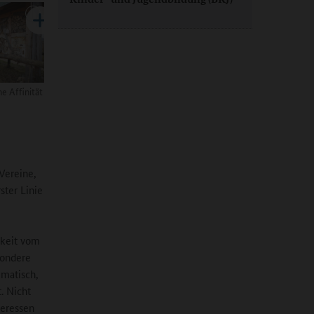
ne Affinität
 Vereine,
ster Linie
gkeit vom
sondere
ematisch,
. Nicht
teressen