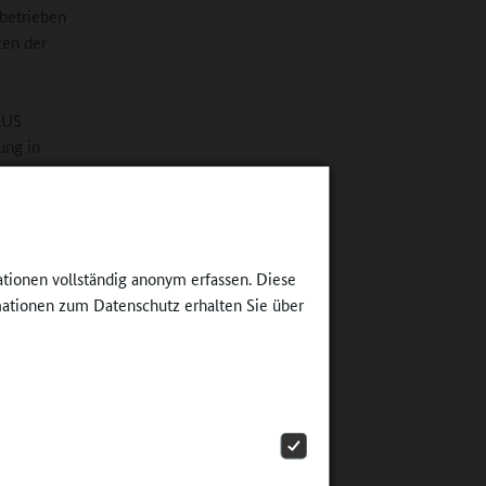
betrieben
cen der
LUS
ung in
odisch
men mit
ationen vollständig anonym erfassen. Diese
titut,
ationen zum Datenschutz erhalten Sie über
n, was es
ir einen
 nur um
ater oder
rein oder