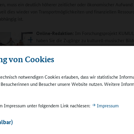
n, muss ein deutlich höherer zeitlicher oder ökonomischer Aufwand 
eil dies wieder von Transportmöglichkeiten und finanziellen Ressour
abhängig ist.
Online-Redaktion:
Im Forschungsprojekt KUMU
haben Sie die Zugänge zu kulturell-musischer Bild
ländlichen Räumen untersucht. Wie sind Sie meth
vorgegangen?
ng von Cookies
Grunert:
Wir haben zunächst in unseren beiden
d Singen,
ren, Tanzen, Filme
Untersuchungsregionen in Ostdeutschland zusam
technisch notwendigen Cookies erlauben, dass wir statistische Inform
unserem Verbundpartner, dem Deutschen Jugendins
e Besucherinnen und Besucher unsere Website nutzen. Weitere Inform
ning
über eine Onlinerecherche versucht herauszufinde
alles an kulturellen Angeboten gibt. Dabei haben w
ten Begriff von kultureller Bildung zugrunde gelegt, bei dem es nicht
 im Impressum unter folgendem Link nachlesen:
Impressum
r, sondern auch um Sozio- und Breitenkultur geht. Also nicht nur The
er Musikschulen sind für uns Möglichkeitsräume für kulturelle
lbar)
rozesse, sondern auch die Jugendfreizeiteinrichtung, der Karnevalsve
estival.