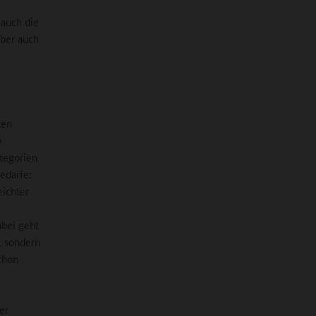
 auch die
aber auch
ten
e
tegorien
edarfe:
eichter
abei geht
, sondern
chon
er