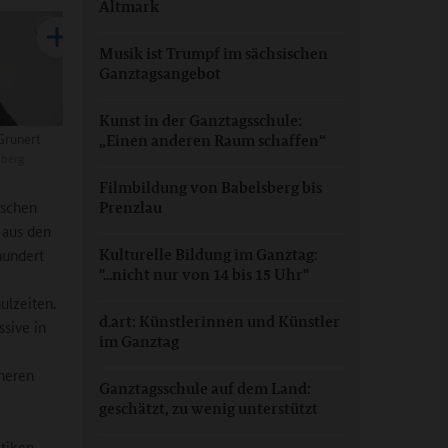
Altmark
Musik ist Trumpf im sächsischen
Ganztagsangebot
Kunst in der Ganztagsschule:
 Grunert
„Einen anderen Raum schaffen“
berg
Filmbildung von Babelsberg bis
ischen
Prenzlau
 aus den
hundert
Kulturelle Bildung im Ganztag:
"...nicht nur von 14 bis 15 Uhr"
ulzeiten.
d.art: Künstlerinnen und Künstler
ssive in
im Ganztag
neren
Ganztagsschule auf dem Land:
geschätzt, zu wenig unterstützt
tiken,