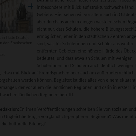
insbesondere mit Blick auf strukturschwache ländl
Gebiete. Hier sehen wir vor allem auch in Ostdeut
aber durchaus auch in einigen westdeutschen Reg
nicht nur, dass Schulen, die höhere Bildungsabschl
ermöglichen, eher in den städtischen Zentren ange
 in Halle (Saale):
in den Frankeschen
sind, was für Schülerinnen und Schüler aus weiter
entfernten Gebieten eine höhere Hürde des Über
zel
bedeutet, und dass etwa an Schulen mit wenigen
Schülerinnen und Schülern auch deutlich weniger f
 etwa mit Blick auf Fremdsprachen oder auch im außerunterrichtlich
orgehalten werden können. Begleitet ist dies alles von einem eklatan
emangel, der vor allem die ländlichen Regionen und darin in erster Lin
chwachen ländlichen Regionen betrifft.
edaktion:
In Ihren Veröffentlichungen schreiben Sie von sozialen und
n Ungleichheiten, ja von „ländlich-peripheren Regionen“. Was meint d
 die kulturelle Bildung?