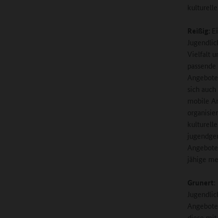
kulturell
Reißig:
Ei
Jugendlic
Vielfalt 
passende 
Angeboten
sich auch
mobile An
organisie
kulturell
jugendger
Angebote 
jähige mei
Grunert
:
Jugendlic
Angeboten
diese mit