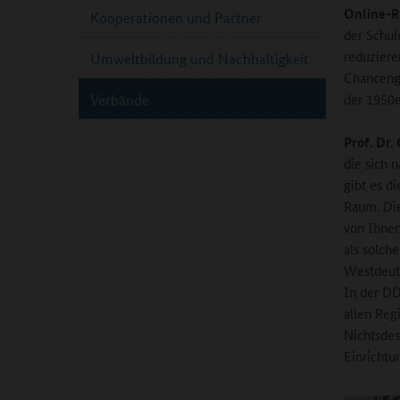
Online-R
Kooperationen und Partner
der Schul
reduziere
Umweltbildung und Nachhaltigkeit
Chancengl
der 1950e
Verbände
Prof. Dr.
die sich 
gibt es d
Raum. Die
von Ihnen
als solch
Westdeuts
In der DD
allen Reg
Nichtsdes
Einrichtu