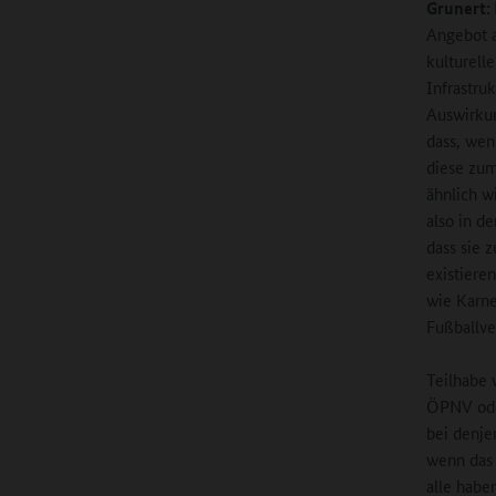
Grunert:
Angebot a
kulturell
Infrastru
Auswirkun
dass, wen
diese zum
ähnlich w
also in d
dass sie 
existieren
wie Karne
Fußballve
Teilhabe 
ÖPNV oder
bei denje
wenn das 
alle habe