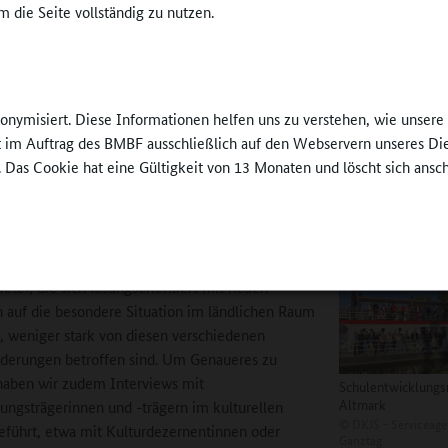
 die Seite vollständig zu nutzen.
ei wurde deutlich: je kleiner ein Ort ist und je weiter er von einer Kl
dt entfernt liegt, um so seltener und weniger regelmäßig sind die Ang
agung der Träger der Angebote machte dann auch deutlich, dass insb
nonymisiert. Diese Informationen helfen uns zu verstehen, wie unser
erte Kulturträger, die ausschließlich im Bereich Kulturelle Bildung akti
ft im Auftrag des BMBF ausschließlich auf den Webservern unseres Di
n Raum vor einer Vielzahl von Problemen stehen. Zu benennen sind d
. Das Cookie hat eine Gültigkeit von 13 Monaten und löscht sich ansc
e Unsicherheiten hinsichtlich der Finanzierung und insgesamt um das
e Bestehen der Kulturangebote. Daneben wurde aber auch die Suche 
m Personal oft als Spezifika des ländlichen Raums beschrieben.
l konnten wir beobachten, dass gerade innovative
ieter, die sich lösungsorientiert mit neuen
auf die besondere Situation im ländlichen Raum
n, weniger stark von diesen verschiedenen
derungen betroffen sind. Um Genaueres zu
haben wir zudem Interviews mit
Schulentwicklung
Altmark
ungsträgerinnen und -trägern im kulturellen
©
DKJS - Serviceage
eführt, etwa mit Kulturdezernentinnen oder
Ganztag