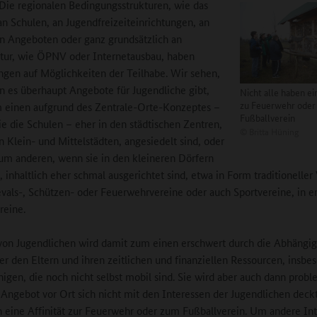
Die regionalen Bedingungsstrukturen, wie das
n Schulen, an Jugendfreizeiteinrichtungen, an
en Angeboten oder ganz grundsätzlich an
ktur, wie ÖPNV oder Internetausbau, haben
gen auf Möglichkeiten der Teilhabe. Wir sehen,
n es überhaupt Angebote für Jugendliche gibt,
Nicht alle haben ei
zu Feuerwehr oder
 einen aufgrund des Zentrale-Orte-Konzeptes –
Fußballverein
ie die Schulen – eher in den städtischen Zentren,
©
Britta Hüning
en Klein- und Mittelstädten, angesiedelt sind, oder
zum anderen, wenn sie in den kleineren Dörfern
, inhaltlich eher schmal ausgerichtet sind, etwa in Form traditioneller
vals-, Schützen- oder Feuerwehrvereine oder auch Sportvereine, in er
reine.
von Jugendlichen wird damit zum einen erschwert durch die Abhängi
 den Eltern und ihren zeitlichen und finanziellen Ressourcen, insbe
nigen, die noch nicht selbst mobil sind. Sie wird aber auch dann probl
Angebot vor Ort sich nicht mit den Interessen der Jugendlichen deckt
n eine Affinität zur Feuerwehr oder zum Fußballverein. Um andere In