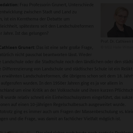
edaktion:
Frau Professorin Grunert,
Unterschiede
entwicklung zwischen Stadt und Land zu
n, ist ein Kernthema der Debatte um
eichheit, spätestens seit den Landschulreformen
r Jahre. Ist das gelungen?
Prof. Dr. Cathleen
©
MLU Halle-Witten
 Cathleen Grunert:
Das ist eine sehr große Frage,
natürlich nicht pauschal beantworten lässt. Weder
ie Landschule oder die Stadtschule noch den ländlichen oder den städt
 Differenzierung von Landschule und städtischer Schule ist ein Relikt
 erwähnten Landschulreformen, die übrigens schon seit dem 18. Jahr
e aufgerufen wurden. In den 1950er Jahren ging es ja vor allem in
chland um eine Kritik an der Volksschule und ihren kurzen Pflichtsch
R wurde relativ schnell ein Einheitsschulsystem eingeführt, das sukze
ionen auf einen 10-jährigen Regelschulbesuch ausgeweitet wurde.
totrotz ging es immer auch um Fragen der Massenbeschulung vs. klei
ngen und die Frage, was damit an fachlicher Vielfalt möglich ist.
Das sind sicher auch heute noch zentrale Problema