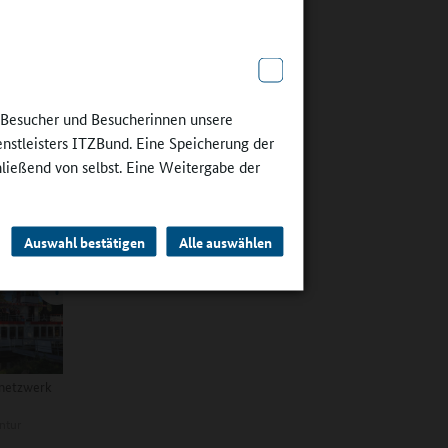
ein- oder
ebote.
esondere
e Besucher und Besucherinnen unsere
v sind, im
enstleisters ITZBund. Eine Speicherung der
abei
hließend von selbst. Eine Weitergabe der
nach
Auswahl bestätigen
Alle auswählen
snetzwerk
ntur