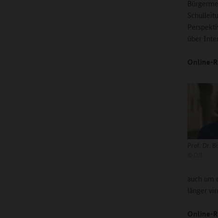
Bürgermei
Schulleit
Perspekti
über Inte
Online-R
Prof. Dr. B
©
DJI
auch um o
länger vi
Online-R