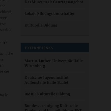
Das Museum als Ganztagsangebot
iche
schland,
Lokale Bildungslandschaften
ionen
üsse
Kulturelle Bildung
siedelt
gangs
EXTERNE LINKS
achliche
en
Martin-Luther-Universität Halle-
ten
Wittenberg
ie die
Deutsches Jugendinstitut,
Außenstelle Halle (Saale)
BMBF: Kulturelle Bildung
as in
Bundesvereinigung Kulturelle
Kinder- und Jugendbildung (BKJ)