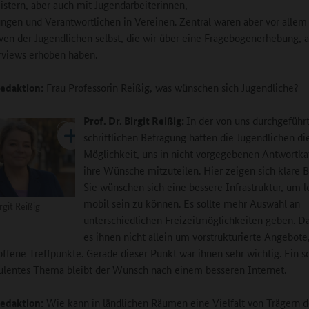
stern, aber auch mit Jugendarbeiterinnen,
ungen und Verantwortlichen in Vereinen. Zentral waren aber vor allem
ven der Jugendlichen selbst, die wir über eine Fragebogenerhebung, 
rviews erhoben haben.
edaktion:
Frau Professorin Reißig, was wünschen sich Jugendliche?
Prof. Dr. Birgit Reißig:
In der von uns durchgeführ
schriftlichen Befragung hatten die Jugendlichen di
Möglichkeit, uns in nicht vorgegebenen Antwortka
ihre Wünsche mitzuteilen. Hier zeigen sich klare B
Sie wünschen sich eine bessere Infrastruktur, um l
mobil sein zu können. Es sollte mehr Auswahl an
irgit Reißig
unterschiedlichen Freizeitmöglichkeiten geben. D
es ihnen nicht allein um vorstrukturierte Angebote
ffene Treffpunkte. Gerade dieser Punkt war ihnen sehr wichtig. Ein s
rulentes Thema bleibt der Wunsch nach einem besseren Internet.
edaktion:
Wie kann in ländlichen Räumen eine Vielfalt von Trägern d