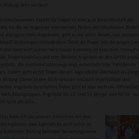
en Bildung aktiv werden?
n entscheidender Aspekt für Träger ist eine gute Erreichbarkeit der
hen, für die sie Angebote unterbreiten. Neben den inhaltlichen Bedar
und altersgerechten Angeboten, geht es vor allem darum, von vornhere
Mobilitätslösungen mitzudenken. Denn die Frage, wie die jungen Leu
 und dann auch wieder nach Hause kommen, ist essentiell. Hierauf 
 die Träger einstellen und zum Beispiel Angebote an den ÖPNV anpas
gebote, die multilokal unterwegs sind, entwickeln oder Fahrdienste
ren. Zudem geht es für Träger darum, Jugendliche überhaupt als Ziel
er Bildung stärker in den Blick nehmen und auch regelmäßige und
echte Angebote zu schaffen. Dabei geht es aber auch um differenzier
nach Altersgruppen, Angebote für 12- und 13-jährige sind für 16- un
st nicht attraktiv.
 Hier kann ich aus unseren Interviews mit den
hen ergänzen, dass Jugendliche auch selbst zu
 kultureller Bildung beitragen beziehungsweise
 initiieren. Das sehen wir vor allem bei denjenigen