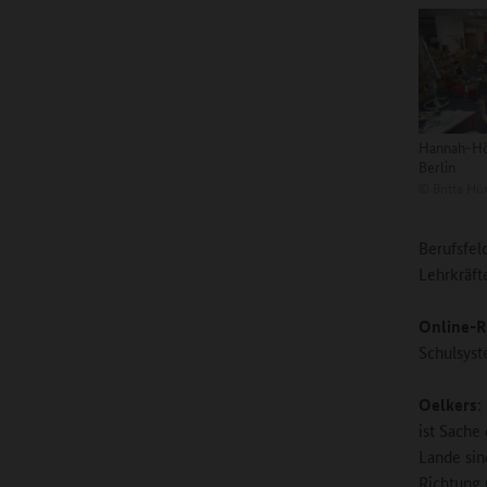
Hannah-Hö
Berlin
©
Britta Hü
Berufsfel
Lehrkräft
Online-R
Schulsyst
Oelkers
:
ist Sache
Lande sin
Richtung 