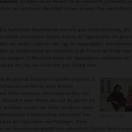
edaktion
: Sie haben als ein Beispiel für die veränderte Zeitstruktur ei
chule das Gymnasium Bäumlihof in Basel genannt. Was macht diese 
 Das Gymnasium Bäumlihof hat eine sehr gute Schulentwicklung. Die
tur betrifft verschiedene Ebenen. Erstens die Tagesstruktur: Sie geben
aben auf, sondern beginnen den Tag mit Hausaufgaben. Normalerwei
ben als Nachbereitung des Unterrichts in die Freizeit der Kinder und
hen verlagert. In Bäumlihof dienen die Hausaufgaben stattdessen der
ung auf den Tag, was ich als sehr gute Lösung sehe.
ist das gesamte Schuljahr in Epochen eingeteilt, in
Zeiträumen von fünf bis sechs Wochen
ene Fächer intensiver unterrichtet werden. Hier
 sklavisch in einer Woche alles auf die gleiche Art
 vermittelt, sondern die Fächer werden in einem
 thematischen Zusammenhang unterrichtet. Das
©
Britta Hüning
rt auch das Organisieren von Prüfungen. Wenn
es am Semesterende geprüft wird, entsteht ein Zeitstau. Beim Lernen