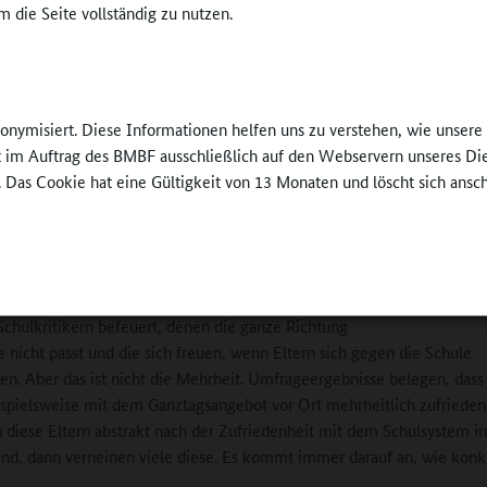
 die Seite vollständig zu nutzen.
werden oder auch nicht – das ist kein Schulbetrieb
edaktion
: Ein Argument zur Begrenzung der Ganztagsschule ist die
ung der Lebenswelten. In einem Vortrag haben sie in dem Zusammen
ngst" gesprochen. Ist "Verschulung" eine spezifisch deutsche Befürc
nonymisiert. Diese Informationen helfen uns zu verstehen, wie unser
ft im Auftrag des BMBF ausschließlich auf den Webservern unseres Di
 Die Debatte um die Verschulung spiegelt eine
. Das Cookie hat eine Gültigkeit von 13 Monaten und löscht sich ansc
sis wider, die wir woanders gar nicht kennen. In
achbarland Frankreich gibt es seit jeher nur
chulen, die in aller Regel von 8.30 Uhr bis 16 Uhr
t und mehr anbieten. Dort wird niemand diese
nen nachvollziehen können. Diese Schulskepsis
©
Britta Hüning
Schulkritikern befeuert, denen die ganze Richtung
e nicht passt und die sich freuen, wenn Eltern sich gegen die Schule
en. Aber das ist nicht die Mehrheit. Umfrageergebnisse belegen, dass
ispielsweise mit dem Ganztagsangebot vor Ort mehrheitlich zufrieden 
 diese Eltern abstrakt nach der Zufriedenheit mit dem Schulsystem in
nd, dann verneinen viele diese. Es kommt immer darauf an, wie kon