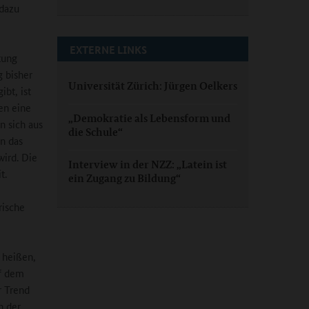
 dazu
EXTERNE LINKS
tung
g bisher
Universität Zürich: Jürgen Oelkers
bt, ist
ten eine
„Demokratie als Lebensform und
n sich aus
die Schule“
n das
wird. Die
Interview in der NZZ: „Latein ist
t.
ein Zugang zu Bildung“
rische
 heißen,
uf dem
r Trend
n der