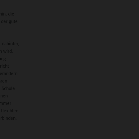
hin, die
 der gute
 dahinter,
n wird.
ung
richt
verändern
hren
e Schule
einen
 immer
flexiblen
erbinden,