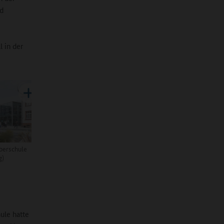
ld
 in der
berschule
g)
hule hatte