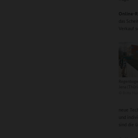
Online-R
das Schei
Verkauf s
Regenboge
Jena (Thür
©
Britta Hü
neue Tech
und indiv
sind die 