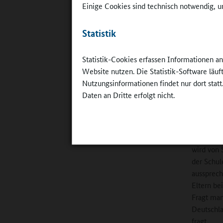
Einige Cookies sind technisch notwendig, um
Online-R
Statistik
Verschul
"German A
Statistik-Cookies erfassen Informationen a
Website nutzen. Die Statistik-Software läu
Oelkers
:
Nutzungsinformationen findet nur dort statt
Schulskep
Daten an Dritte erfolgt nicht.
unserem N
Ganztagss
Unterrich
Diskussio
wird von 
der Schul
aussprech
Eltern be
Fragt man
Deutschla
fragt.