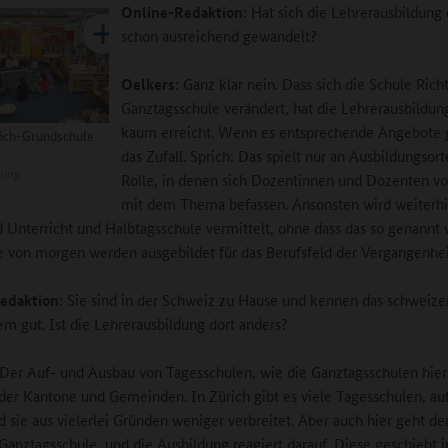
Online-Redaktion
: Hat sich die Lehrerausbildung
schon ausreichend gewandelt?
Oelkers
: Ganz klar nein. Dass sich die Schule Rich
Ganztagsschule verändert, hat die Lehrerausbildun
kaum erreicht. Wenn es entsprechende Angebote gi
ch-Grundschule
das Zufall. Sprich: Das spielt nur an Ausbildungsor
ning
Rolle, in denen sich Dozentinnen und Dozenten vo
mit dem Thema befassen. Ansonsten wird weiterhi
d Unterricht und Halbtagsschule vermittelt, ohne dass das so genannt 
e von morgen werden ausgebildet für das Berufsfeld der Vergangenhei
edaktion
: Sie sind in der Schweiz zu Hause und kennen das schweize
em gut. Ist die Lehrerausbildung dort anders?
 Der Auf- und Ausbau von Tagesschulen, wie die Ganztagsschulen hier
 der Kantone und Gemeinden. In Zürich gibt es viele Tagesschulen, a
d sie aus vielerlei Gründen weniger verbreitet. Aber auch hier geht de
Ganztagsschule, und die Ausbildung reagiert darauf. Diese geschieht i