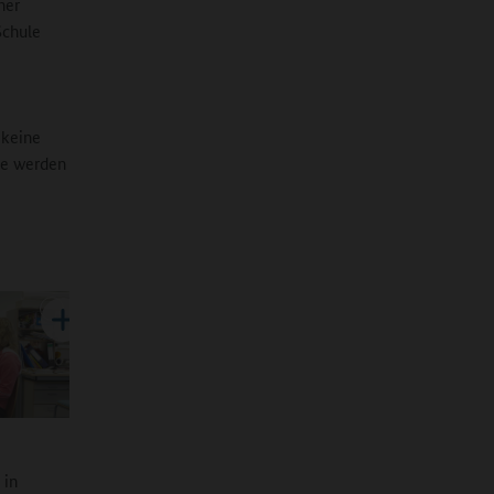
ner
Schule
 keine
se werden
 in