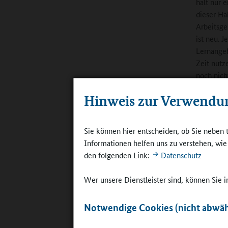
halt nur 
dieser Ha
Arbeitsge
ist neu. 
Lernangeb
Zeit nutz
noch nich
Hinweis zur Verwendu
Online-R
Verbindli
Sie können hier entscheiden, ob Sie neben 
Informationen helfen uns zu verstehen, wi
den folgenden Link:
Datenschutz
Wer unsere Dienstleister sind, können Sie
Grundschul
Notwendige Cookies (nicht abwäh
Landsberge
Herford (
©
Britta Hü