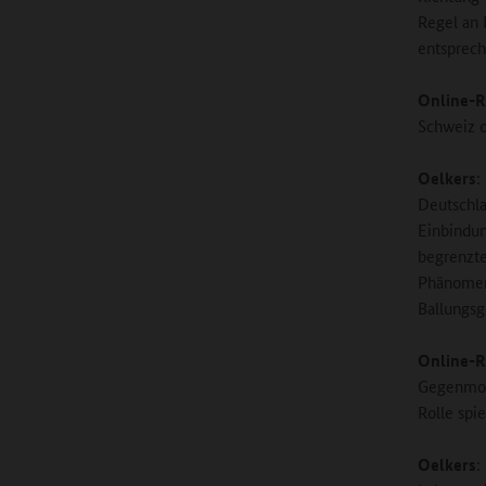
Regel an 
entsprech
Online-R
Schweiz o
Oelkers
:
Deutschla
Einbindun
begrenzte
Phänomen,
Ballungsg
Online-R
Gegenmode
Rolle spi
Oelkers
: