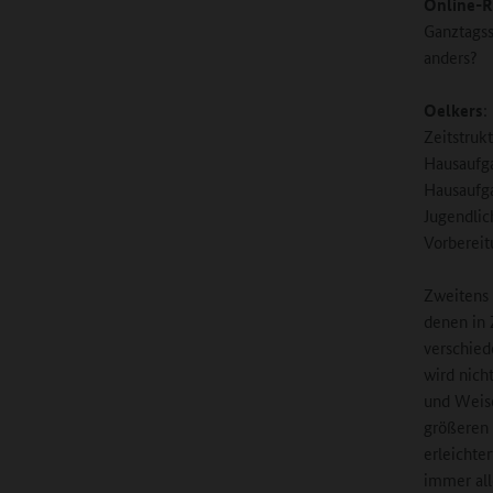
Online-R
Ganztagss
anders?
Oelkers
:
Zeitstruk
Hausaufg
Hausaufga
Jugendlic
Vorbereit
Zweitens 
denen in 
verschied
wird nicht
und Weise
größeren
erleichte
immer all