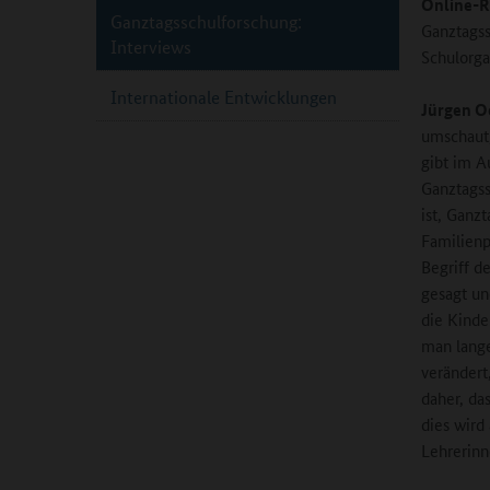
Online-R
Ganztagsschulforschung:
Ganztagss
Interviews
Schulorga
Internationale Entwicklungen
Jürgen O
umschaut,
gibt im A
Ganztagss
ist, Ganz
Familienp
Begriff d
gesagt un
die Kinde
man lange
verändert
daher, da
dies wird
Lehrerinn