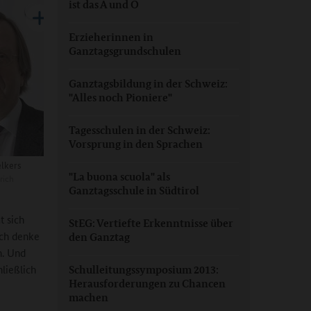
ist das A und O
Erzieherinnen in
Ganztagsgrundschulen
Ganztagsbildung in der Schweiz:
"Alles noch Pioniere"
Tagesschulen in der Schweiz:
Vorsprung in den Sprachen
elkers
"La buona scuola" als
rich
Ganztagsschule in Südtirol
t sich
StEG: Vertiefte Erkenntnisse über
Ich denke
den Ganztag
n. Und
ließlich
Schulleitungssymposium 2013:
Herausforderungen zu Chancen
machen