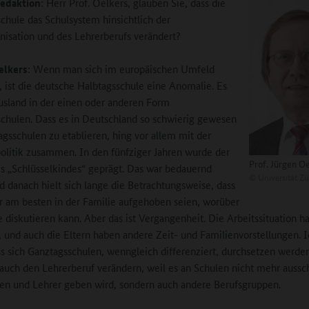
edaktion
: Herr Prof. Oelkers, glauben Sie, dass die
chule das Schulsystem hinsichtlich der
nisation und des Lehrerberufs verändert?
elkers
: Wenn man sich im europäischen Umfeld
 ist die deutsche Halbtagsschule eine Anomalie. Es
usland in der einen oder anderen Form
chulen. Dass es in Deutschland so schwierig gewesen
tagsschulen zu etablieren, hing vor allem mit der
olitik zusammen. In den fünfziger Jahren wurde der
Prof. Jürgen O
es „Schlüsselkindes“ geprägt. Das war bedauernd
©
Universität Zü
d danach hielt sich lange die Betrachtungsweise, dass
r am besten in der Familie aufgehoben seien, worüber
 diskutieren kann. Aber das ist Vergangenheit. Die Arbeitssituation ha
, und auch die Eltern haben andere Zeit- und Familienvorstellungen. 
ss sich Ganztagsschulen, wenngleich differenziert, durchsetzen werde
 auch den Lehrerberuf verändern, weil es an Schulen nicht mehr aussch
en und Lehrer geben wird, sondern auch andere Berufsgruppen.