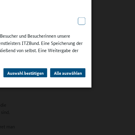
.
hang von
htung?
e Besucher und Besucherinnen unsere
enstleisters ITZBund. Eine Speicherung der
hließend von selbst. Eine Weitergabe der
Auswahl bestätigen
Alle auswählen
 die
sind.
kret man