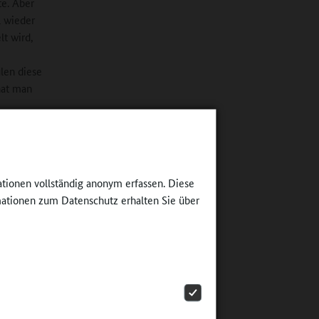
te. Aber
l wieder
t wird,
len diese
hat man
ationen vollständig anonym erfassen. Diese
t
ationen zum Datenschutz erhalten Sie über
egelte
auf die
kommt es
rbindet.
en
gt