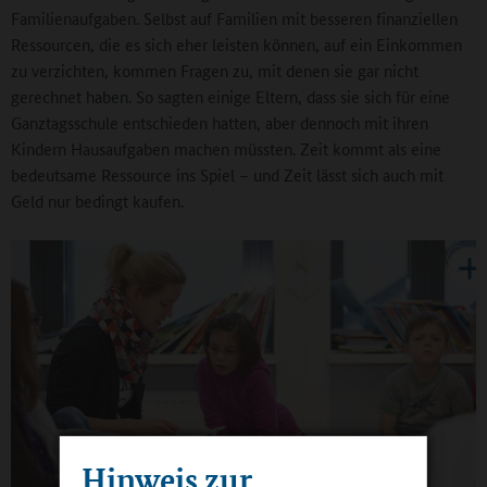
Familienaufgaben. Selbst auf Familien mit besseren finanziellen
Ressourcen, die es sich eher leisten können, auf ein Einkommen
zu verzichten, kommen Fragen zu, mit denen sie gar nicht
gerechnet haben. So sagten einige Eltern, dass sie sich für eine
Ganztagsschule entschieden hatten, aber dennoch mit ihren
Kindern Hausaufgaben machen müssten. Zeit kommt als eine
bedeutsame Ressource ins Spiel – und Zeit lässt sich auch mit
Geld nur bedingt kaufen.
Hinweis zur