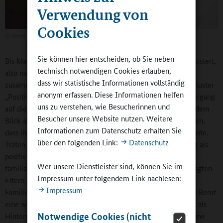
Verwendung von
Cookies
©
Britta Hüning
Sie können hier entscheiden, ob Sie neben
Bis Mai 2018 haben wir die Interviews in drei Bereiche geclustert,
technisch notwendigen Cookies erlauben,
also nach bestimmten Merkmalen Gruppen von Eltern
dass wir statistische Informationen vollständig
zusammengefasst und mit einer Überschrift versehen. Im Cluster
anonym erfassen. Diese Informationen helfen
„Positive Wendung“ zum Beispiel haben die Eltern den Übergang
uns zu verstehen, wie Besucherinnen und
auf die Grundschule als positiv empfunden, was immer mit dem
Besucher unsere Website nutzen. Weitere
Blick auf das Kind zusammenhing. Diese Eltern hatten Sorgen,
Informationen zum Datenschutz erhalten Sie
dass ihr Kind in der Schule Schwierigkeiten bekommen könnte.
über den folgenden Link:
Datenschutz
Traten diese Schwierigkeiten nicht ein, wurde der Übergang als
positiv empfunden. Im zweiten Cluster „Übergang als eine
Wer unsere Dienstleister sind, können Sie im
familiale Herausforderung“, zu dem ein Drittel unserer befragten
Impressum unter folgendem Link nachlesen:
Eltern gehört, spielte die Aufrechterhaltung der
Impressum
Familienorganisation und der Vereinbarkeit von Familie und Beruf
eine wichtige Rolle. Das dritte Cluster haben wir „Übergang als
Notwendige Cookies (nicht
Hintergrundgeschehen“ genannt. Hier rief der Übergang keine