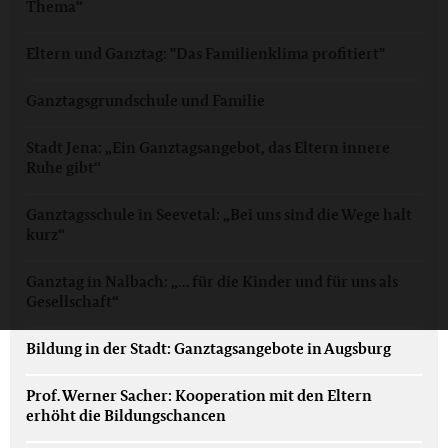
Thema“
Eltern und Ganztag: "Das Familienklima profitiert"
Ganztagsgrundschule und Familie
Stadt Jena: „Ein Ganztagsangebot, das Eltern innere
Ruhe gibt“
Ganztagsschule in Seevetal: „Bei uns sind die Wege halt
kurz“
Ganztag in Nalbach: „… für die Kinder und für uns als
Gesellschaft“
Bildung in der Stadt: Ganztagsangebote in Augsburg
Prof. Werner Sacher: Kooperation mit den Eltern
erhöht die Bildungschancen