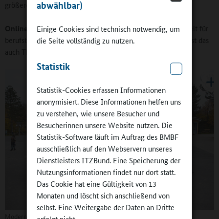
abwählbar)
größeren Brüche hervor und lief quasi so mit.
Online-Redaktion:
Beim Übergang in die Grundschule spielt für
Einige Cookies sind technisch notwendig, um
berufstätige Eltern der Ganztag eine entscheidende Rolle. Ist das
die Seite vollständig zu nutzen.
auch Thema Ihrer Forschung?
Statistik
Statistik-Cookies erfassen Informationen
anonymisiert. Diese Informationen helfen uns
zu verstehen, wie unsere Besucher und
Besucherinnen unsere Website nutzen. Die
Statistik-Software läuft im Auftrag des BMBF
ausschließlich auf den Webservern unseres
Dienstleisters ITZBund. Eine Speicherung der
Nutzungsinformationen findet nur dort statt.
Das Cookie hat eine Gültigkeit von 13
Monaten und löscht sich anschließend von
selbst. Eine Weitergabe der Daten an Dritte
Moderne Grundschule: Gemeinsames Lernen und Koedukation
erfolgt nicht.