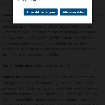
©
Britta Hüning
Auswahl bestätigen
Alle auswählen
Hunner-Kreisel:
Wir haben nicht gezielt gefragt, aber das Thema
ist natürlich aufgekommen, weil viele Schülerinnen und Schüler
eine Ganztagsschule besuchen. Deutlich wurde bei manchen
Elternpaaren, wie eben erwähnt, dass sie glaubten, dass mit der
Ganztagsschule das Thema Schule für sie in der Familie keine
Rolle mehr spielen würde. Für eine Mutter, die sozial nicht
privilegiert ist, spielte der Ganztag wegen seiner Kosten, schon
allein für das Mittagessen, eine Rolle.
Online-Redaktion:
Welches Ergebnis hat sie überrascht?
Hunner-Kreisel:
Bei fast allen Eltern lösten sich die zeitlichen
und organisatorischen Probleme dergestalt auf, dass die Mütter
entweder beruflich kürzer treten mussten oder sich als deutlich
belasteter empfanden. Das halte ich für ein wichtiges Ergebnis.
Wenn man mit Blick auf die Schule von „parental involvement“
spricht und damit die Zuarbeit der Eltern zur Schule meint, dann