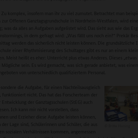
Zu komplex, insofern man ihr zu viel zumutet. Betrachtet man beispi
s zur Offenen Ganztagsgrundschule in Nordrhein-Westfalen, wird ei
g; was da alles an Aufgaben aufgelistet wird. Das sieht aus wie das Er
instormings, in dem gefragt wird: „Was fällt uns noch ein?“ Prekär Bes
ttag werden das sicherlich nicht leisten können. Die grundsätzliche 
chule einer Rhythmisierung des Schultages gibt es nur an einem klein
en. Meist heißt es eher: Unterricht plus etwas Anderes. Dieses „etwas
s Mögliche sein. Es wird gemacht, was sich gerade anbietet, was eine
 angeboten von unterschiedlich qualifiziertem Personal.
sondere die Aufgabe, für einen Nachteilsausgleich
, funktioniert nicht. Das hat das Forscherteam der
r Entwicklung der Ganztagsschulen (StEG) auch
sen. Ich kann mir nicht vorstellen, dass
nnen und Erzieher diese Aufgabe leisten können,
in der Lage sind, Schülerinnen und Schüler, die aus
©
Britta Hüning
gen sozialen Verhältnissen kommen, angemessen