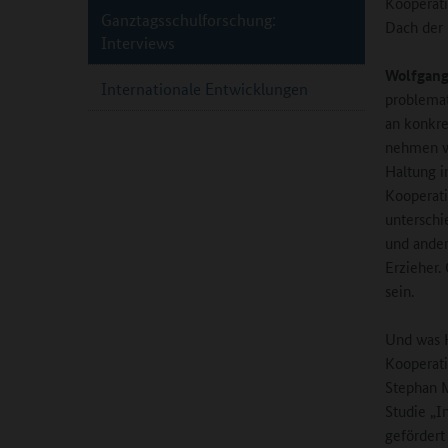
Kooperati
Ganztagsschulforschung:
Dach der 
Interviews
Wolfgang
Internationale Entwicklungen
problemat
an konkre
nehmen wi
Haltung i
Kooperati
unterschi
und ander
Erzieher.
sein.
Und was K
Kooperati
Stephan M
Studie „I
gefördert