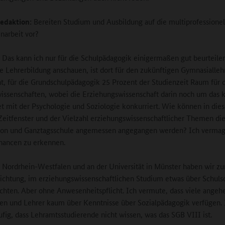
edaktion:
Bereiten Studium und Ausbildung auf die multiprofessionel
arbeit vor?
Das kann ich nur für die Schulpädagogik einigermaßen gut beurteil
ie Lehrerbildung anschauen, ist dort für den zukünftigen Gymnasialleh
t, für die Grundschulpädagogik 25 Prozent der Studienzeit Raum für 
issenschaften, wobei die Erziehungswissenschaft darin noch um das 
t mit der Psychologie und Soziologie konkurriert. Wie können in die
eitfenster und der Vielzahl erziehungswissenschaftlicher Themen d
ion und Ganztagsschule angemessen angegangen werden? Ich vermag
hancen zu erkennen.
n Nordrhein-Westfalen und an der Universität in Münster haben wir z
lichtung, im erziehungswissenschaftlichen Studium etwas über Schulso
ichten. Aber ohne Anwesenheitspflicht. Ich vermute, dass viele ange
en und Lehrer kaum über Kenntnisse über Sozialpädagogik verfügen. 
ufig, dass Lehramtsstudierende nicht wissen, was das SGB VIII ist.