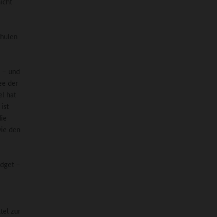
nicht
chulen
 – und
ee der
el hat
ist
ie
wie den
udget –
tel zur