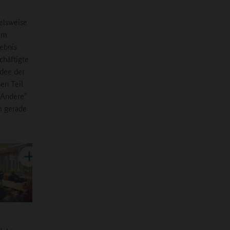
elsweise
nem
gebnis
chäftigte
Idee der
en Teil
 Andere‟
m gerade