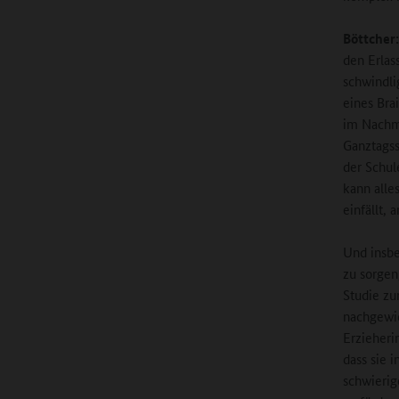
Böttcher:
den Erlas
schwindli
eines Bra
im Nachmi
Ganztagss
der Schul
kann alle
einfällt,
Und insbe
zu sorgen
Studie zu
nachgewie
Erzieheri
dass sie 
schwieri