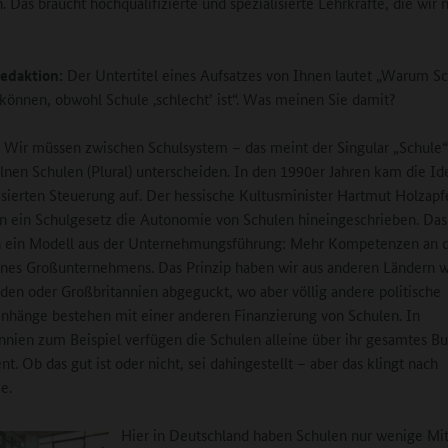
. Das braucht hochqualifizierte und spezialisierte Lehrkräfte, die wir 
edaktion:
Der Untertitel eines Aufsatzes von Ihnen lautet „Warum S
n können, obwohl Schule ‚schlecht’ ist“. Was meinen Sie damit?
Wir müssen zwischen Schulsystem – das meint der Singular „Schule“
lnen Schulen (Plural) unterscheiden. In den 1990er Jahren kam die Id
isierten Steuerung auf. Der hessische Kultusminister Hartmut Holzapf
in ein Schulgesetz die Autonomie von Schulen hineingeschrieben. Das 
h ein Modell aus der Unternehmungsführung: Mehr Kompetenzen an d
eines Großunternehmens. Das Prinzip haben wir aus anderen Ländern 
den oder Großbritannien abgeguckt, wo aber völlig andere politische
änge bestehen mit einer anderen Finanzierung von Schulen. In
nnien zum Beispiel verfügen die Schulen alleine über ihr gesamtes B
t. Ob das gut ist oder nicht, sei dahingestellt – aber das klingt nach
e.
Hier in Deutschland haben Schulen nur wenige Mit