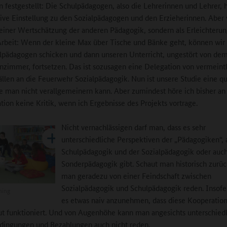
festgestellt: Die Schulpädagogen, also die Lehrerinnen und Lehrer, 
tive Einstellung zu den Sozialpädagogen und den Erzieherinnen. Aber
einer Wertschätzung der anderen Pädagogik, sondern als Erleichterun
rbeit: Wenn der kleine Max über Tische und Bänke geht, können wir 
lpädagogen schicken und dann unseren Unterricht, ungestört von de
nzimmer, fortsetzen. Das ist sozusagen eine Delegation von vermeint
llen an die Feuerwehr Sozialpädagogik. Nun ist unsere Studie eine qua
ie man nicht verallgemeinern kann. Aber zumindest höre ich bisher an
ation keine Kritik, wenn ich Ergebnisse des Projekts vortrage.
Nicht vernachlässigen darf man, dass es sehr
unterschiedliche Perspektiven der „Pädagogiken“, 
Schulpädagogik und der Sozialpädagogik oder auch
Sonderpädagogik gibt. Schaut man historisch zurüc
man geradezu von einer Feindschaft zwischen
Sozialpädagogik und Schulpädagogik reden. Insofe
ning
es etwas naiv anzunehmen, dass diese Kooperation
t funktioniert. Und von Augenhöhe kann man angesichts unterschiedl
dingungen und Bezahlungen auch nicht reden.