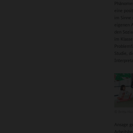
Phänomen 
eine posi
im Sinne 
eigenen A
den Sozia
im Klasse
Problemfä
Studie, d
Interpret
©
Britta Hü
Ansage gu
Arbeitsbe