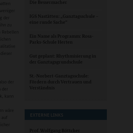
Die Bessermacher
hatten
 weniger
IGS Nastätten: „Ganztagsschule –
g der
eine runde Sache“
ihn zu
m Rebellen
Ein Name als Programm: Rosa-
lichen
Parks-Schule Herten
litative
 dieser
Gut geplant: Rhythmisierung in
der Ganztagsgrundschule
St.-Norbert-Ganztagsschule:
also der
Fördern durch Vertrauen und
Verständnis
 der
k, kann
rn wäre
EXTERNE LINKS
 auf
icher
Prof. Wolfgang Böttcher