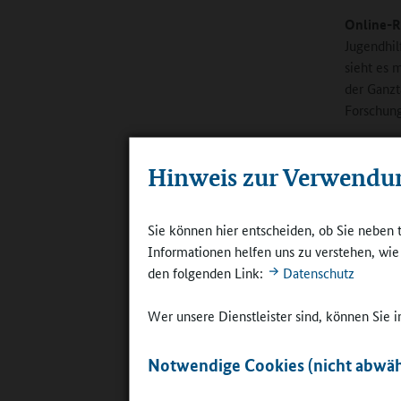
Online-R
Jugendhil
sieht es m
der Ganzt
Forschung
Böttcher:
Hinweis zur Verwendu
eine Deba
„klassisc
Jahren in
Sie können hier entscheiden, ob Sie neben 
entschei
Informationen helfen uns zu verstehen, wi
Statistik
den folgenden Link:
Datenschutz
Determina
können. A
Wer unsere Dienstleister sind, können Sie
Bewusstse
Notwendige Cookies (nicht abwäh
Eine Antw
Erziehung