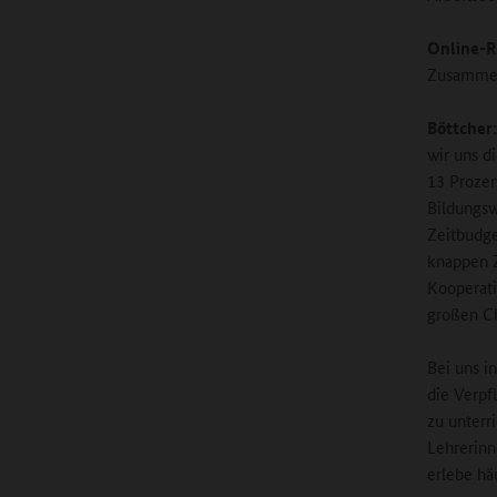
Online-R
Zusammen
Böttcher:
wir uns d
13 Prozen
Bildungsw
Zeitbudge
knappen Z
Kooperat
großen C
Bei uns i
die Verpf
zu unterr
Lehrerinn
erlebe hä