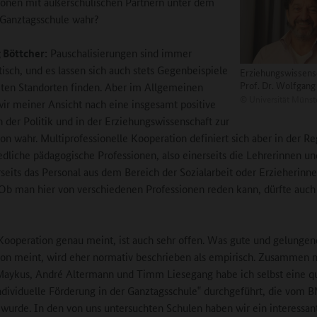
onen mit außerschulischen Partnern unter dem
Ganztagsschule wahr?
 Böttcher:
Pauschalisierungen sind immer
isch, und es lassen sich auch stets Gegenbeispiele
Erziehungswissens
Prof. Dr. Wolfgang
ten Standorten finden. Aber im Allgemeinen
©
Universität Münst
r meiner Ansicht nach eine insgesamt positive
n der Politik und in der Erziehungswissenschaft zur
on wahr. Multiprofessionelle Kooperation definiert sich aber in der Re
edliche pädagogische Professionen, also einerseits die Lehrerinnen un
seits das Personal aus dem Bereich der Sozialarbeit oder Erzieherinn
 Ob man hier von verschiedenen Professionen reden kann, dürfte auch s
ooperation genau meint, ist auch sehr offen. Was gute und gelungen
on meint, wird eher normativ beschrieben als empirisch. Zusammen 
aykus, André Altermann und Timm Liesegang habe ich selbst eine qu
ndividuelle Förderung in der Ganztagsschule‟ durchgeführt, die vom 
 wurde. In den von uns untersuchten Schulen haben wir ein interessan