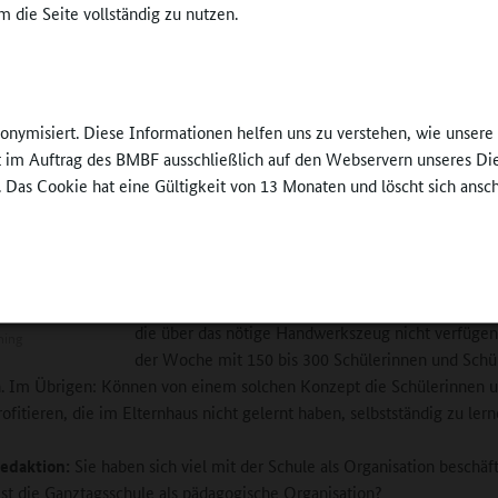
ligte Schülerinnen und Schüler. Diese Idee der „positiven Diskrimini
 die Seite vollständig zu nutzen.
i Eltern, deren Kinder qua sozialer Herkunft einen Vorteil haben, sofor
en. Statt eines Nachteilsausgleichs fordern viele eine Förderung für all
isiertes Lernen. Allen das Gleiche, und das sei dann gerecht. Der Begri
eichheit ist durch den Begriff der individuellen Förderung und den n
nonymisiert. Diese Informationen helfen uns zu verstehen, wie unser
en Begriff der Bildungsgerechtigkeit ersetzt worden.
ft im Auftrag des BMBF ausschließlich auf den Webservern unseres Di
. Das Cookie hat eine Gültigkeit von 13 Monaten und löscht sich ansc
„Förderung für alle“ ist insofern auch als Gegenko
gezielten Förderung der 20 Prozent der 15-Jährige
verstehen, deren mit PISA gemessene Kompetenz
Grundschulniveau liegen. Theoretiker sollten sich 
fragen, wie dieses Konzept von Lehrkräften umges
die über das nötige Handwerkszeug nicht verfügen
ning
der Woche mit 150 bis 300 Schülerinnen und Schü
. Im Übrigen: Können von einem solchen Konzept die Schülerinnen 
rofitieren, die im Elternhaus nicht gelernt haben, selbstständig zu ler
edaktion:
Sie haben sich viel mit der Schule als Organisation beschäf
st die Ganztagsschule als pädagogische Organisation?