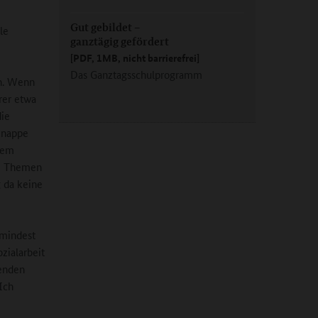
Gut gebildet –
le
ganztägig gefördert
[PDF, 1MB, nicht barrierefrei]
Das Ganztagsschulprogramm
en. Wenn
rer etwa
die
knappe
sem
ie Themen
 da keine
umindest
zialarbeit
henden
Ich