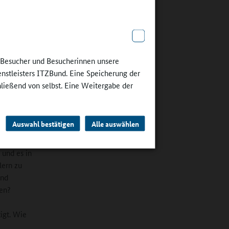
erung“
t zu
e –
ff
ie näher
e Besucher und Besucherinnen unsere
enstleisters ITZBund. Eine Speicherung der
hließend von selbst. Eine Weitergabe der
nzept zur
n zu
en auf
Auswahl bestätigen
Alle auswählen
auch
etzt wird,
 und es in
lern zu
und
nen?
tigt. Wie