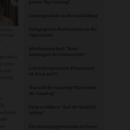
ganzer Tag Ganztag“
Ganztagsschule in der Ausbildung
Pädagogische Professionen in der
chaftler
 Böttcher
Tagesschule
er
Schulsozialarbeit: "Kein
Anhängsel des Unterrichts"
gel durch
d Lehrer
Lehrerkooperation: Präsenzzeit
en und
ist das A und O
trittig
Was will der Ganztag? Was leistet
der Ganztag?
e
mit
Jürgen Oelkers: "Auf die Qualität
alitative
achten"
BMBF
tes
Ein Ganztagsgymnasium in Essen: