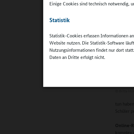
benachtei
Einige Cookies sind technisch notwendig, um
führte be
Irritation
Statistik
individual
Chancengl
Statistik-Cookies erfassen Informationen a
definiert
Website nutzen. Die Statistik-Software läu
Nutzungsinformationen findet nur dort statt
Daten an Dritte erfolgt nicht.
©
Britta Hü
tun haben
Schüler p
Online-R
komplex i