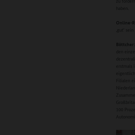
zu fördern
haben.
Online-R
‚gut’ sei
Böttcher:
den einze
dezentral
erstmals 
eigentlic
Filialen 
Niederlan
Zusammenh
Großbrita
100 Prozen
Autonomi