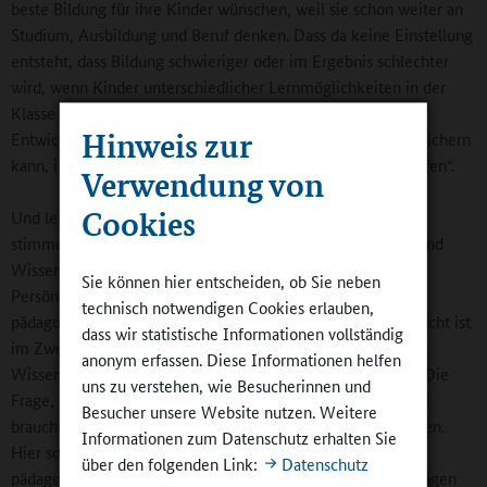
beste Bildung für ihre Kinder wünschen, weil sie schon weiter an
Studium, Ausbildung und Beruf denken. Dass da keine Einstellung
entsteht, dass Bildung schwieriger oder im Ergebnis schlechter
wird, wenn Kinder unterschiedlicher Lernmöglichkeiten in der
Klasse sitzen, sondern dass das sogar den Erfolg und die
Hinweis zur
Entwicklung des eigenen Kindes in vielfacher Hinsicht bereichern
kann, ist auch eine Zukunftsfrage „des Wandels in den Köpfen“.
Verwendung von
Cookies
Und letztlich sollte diese Erfahrung alle Beteiligten kritisch
stimmen, denn es ist ein Hinweis darauf, dass wir Bildung und
Wissen immer mehr voneinander entkoppeln:
Sie können hier entscheiden, ob Sie neben
Persönlichkeitsentwicklung als Bildungsziel und Anliegen
technisch notwendigen Cookies erlauben,
pädagogischer Arbeit scheint zur Kür erklärt zu werden, Pflicht ist
dass wir statistische Informationen vollständig
im Zweifelsfalle die Vermittlung von im Beruf verwertbares
anonym erfassen. Diese Informationen helfen
Wissen, das man messen, bewerten, prognostizieren kann. Die
uns zu verstehen, wie Besucherinnen und
Frage, welches Wissen und welche Bildung die Gesellschaft
Besucher unsere Website nutzen. Weitere
braucht, scheint gegenwärtig nur einseitig bedacht zu werden.
Informationen zum Datenschutz erhalten Sie
Hier sollten wir dringend für ein ausgewogeneres Bild
über den folgenden Link:
Datenschutz
pädagogischer Arbeit und die Verständigung über Vorstellungen