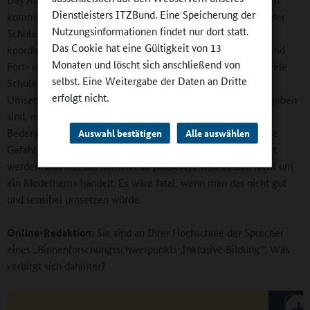
Dienstleisters ITZBund. Eine Speicherung der
kommen sozialpädagogische und andere Fachkräfte, die in der
Nutzungsinformationen findet nur dort statt.
Schule mitarbeiten oder mit denen man die eigene Arbeit
Das Cookie hat eine Gültigkeit von 13
koordinieren muss. Auch das kostet natürlich Geld, und es sind
Monaten und löscht sich anschließend von
Fort- und Weiterbildungen gerade für Lehrkräfte gefragt. Viele
selbst. Eine Weitergabe der Daten an Dritte
Schulen äußern, dass die große Idee Inklusion mit dem
erfolgt nicht.
Umsetzungsprozess und den Möglichkeiten, die vor Ort gegeben
sind, noch nicht zusammenpassen. Die Politik muss diese
Bedenken ernst nehmen und aufgreifen. Ansonsten droht die
Auswahl bestätigen
Alle auswählen
Gefahr, dass die Betroffenen vor Ort irgendwann demotiviert
werden. Das darf auf keinen Fall passieren, weil es sich nicht um
ein Modethema handelt. Es wäre fatal, wenn man das nicht gut
und sensibel umsetzen würde.
Online-Redaktion:
Sie sind an Ihrer Hochschule der Sprecher
eines „Binnenforschungsschwerpunkts ‚Inklusive Bildung’“. Was
verbirgt sich dahinter?