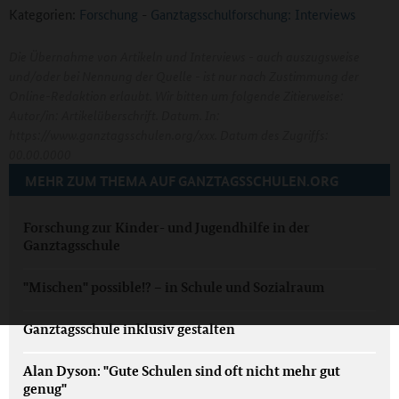
Kategorien:
Forschung
-
Ganztagsschulforschung: Interviews
Die Übernahme von Artikeln und Interviews - auch auszugsweise
und/oder bei Nennung der Quelle - ist nur nach Zustimmung der
Online-Redaktion erlaubt. Wir bitten um folgende Zitierweise:
Autor/in: Artikelüberschrift. Datum. In:
https://www.ganztagsschulen.org/xxx. Datum des Zugriffs:
00.00.0000
MEHR ZUM THEMA AUF GANZTAGSSCHULEN.ORG
Forschung zur Kinder- und Jugendhilfe in der
Ganztagsschule
"Mischen" possible!? – in Schule und Sozialraum
Ganztagsschule inklusiv gestalten
Alan Dyson: "Gute Schulen sind oft nicht mehr gut
genug"