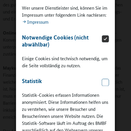
des guten Zusammenlebens, der Entwicklung junger Menschen
Wer unsere Dienstleister sind, können Sie im
und einer positiven Pädagogik in Schulen sowie allen Bildungs-
Impressum unter folgendem Link nachlesen:
und Erziehungsinstitutionen werben.
Impressum
Online-Redaktion:
Es gibt Kritik, dass Deutschland die UN-
Notwendige Cookies (nicht
Konvention über die Rechte von Menschen mit Behinderungen
abwählbar)
unterzeichnet hat, sich aber niemand für die Finanzierung
zuständig fühlt.
Einige Cookies sind technisch notwendig, um
die Seite vollständig zu nutzen.
Maykus:
Das wird in der Tat sehr stark diskutiert, nicht nur das
Finanzielle betreffend, sondern unter der Fragestellung, unter
Statistik
welchen Rahmenbedingungen Inklusion eigentlich gut möglich
ist. Noch mehr, als es rund um den Ganztag diskutiert worden ist,
Statistik-Cookies erfassen Informationen
muss man Raumkonzepte völlig neu überdenken, um nicht nur
anonymisiert. Diese Informationen helfen uns
Barrierefreiheit, sondern eine neue pädagogische Qualität
zu verstehen, wie unsere Besucher und
inklusiver Bildung als Merkmal von Schulentwicklung zu
Besucherinnen unsere Website nutzen. Die
erreichen. Das ist das Eine.
Statistik-Software läuft im Auftrag des BMBF
ausschließlich auf den Webservern unseres
Das Andere betrifft die Personalsituation: Zu den Lehrkräften