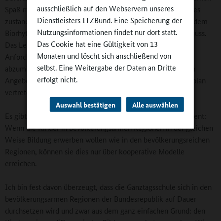
ausschließlich auf den Webservern unseres
Spaß machen soll, andernfalls kriegen sie ja nichts Wirkliches
Dienstleisters ITZBund. Eine Speicherung der
zustande. Die Konsequenz daraus ist doch, dass das Lernen dem
Nutzungsinformationen findet nur dort statt.
Biorhythmus der Kinder entsprechend organisiert werden muss.
Das Cookie hat eine Gültigkeit von 13
Das Lernen hat auch Elemente, das die Kinder mit hohen
Monaten und löscht sich anschließend von
Anforderungen konfrontiert. Um diese Anforderungen
selbst. Eine Weitergabe der Daten an Dritte
abzumildern, brauchen die Schulen ein Modell, in dem auch
erfolgt nicht.
Angebote enthalten sind, die nicht in dem klassischen Lehrplan
vertreten sind.
Auswahl bestätigen
Alle auswählen
Es gibt aber auch ein ganz zentrales demografisches Argument:
Wenn die Kinder in bevölkerungsarmen Regionen in der gleichen
Weise Bildung erwerben wollen wie in den bevölkerungsreichen
Regionen, können sie dies nur über kooperative Modelle
erreichen.
Ich bin fest davon überzeugt, dass die Ganztagsschule sich in den
bevölkerungsarmen Regionen der Bundesrepublik auf Dauer
durchsetzen wird und zwar aus dem ganz einfachen Grund: den