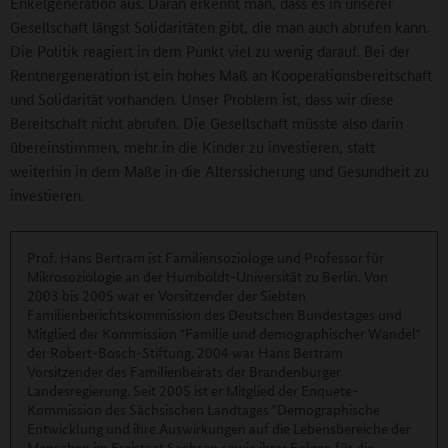
Enkelgeneration aus. Daran erkennt man, dass es in unserer
Gesellschaft längst Solidaritäten gibt, die man auch abrufen kann.
Die Politik reagiert in dem Punkt viel zu wenig darauf. Bei der
Rentnergeneration ist ein hohes Maß an Kooperationsbereitschaft
und Solidarität vorhanden. Unser Problem ist, dass wir diese
Bereitschaft nicht abrufen. Die Gesellschaft müsste also darin
übereinstimmen, mehr in die Kinder zu investieren, statt
weiterhin in dem Maße in die Alterssicherung und Gesundheit zu
investieren.
Prof. Hans Bertram ist Familiensoziologe und Professor für
Mikrosoziologie an der Humboldt-Universität zu Berlin. Von
2003 bis 2005 war er Vorsitzender der Siebten
Familienberichtskommission des Deutschen Bundestages und
Mitglied der Kommission "Familie und demographischer Wandel"
der Robert-Bosch-Stiftung. 2004 war Hans Bertram
Vorsitzender des Familienbeirats der Brandenburger
Landesregierung. Seit 2005 ist er Mitglied der Enquete-
Kommission des Sächsischen Landtages "Demographische
Entwicklung und ihre Auswirkungen auf die Lebensbereiche der
Menschen im Freistaat Sachsen sowie ihrer Folgen für die