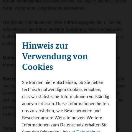
Kinder herangebracht werden können, wie das früher der Fall war,
halte ich für eine völlig absurde Sichtweise.
Die Kinder sind heute von ihrer Auffassungsgabe her nicht viel
schneller als ihre Eltern und ihre Großeltern. Ihre Lernkapazität
und die Lernschnelligkeit dürfte ungefähr gleich geblieben sein,
Hinweis zur
und deshalb müssen wir mehr Zeit in die Kinder investieren.
Verwendung von
Online-Redaktion:
Und welchen Stellenwert haben moderne
Cookies
Kommunikationsmittel für die Schulen?
Bertram:
Auch wenn die technische Kommunikation heute sehr
Sie können hier entscheiden, ob Sie neben
viel besser ist, als das in früheren Jahrzehnten der Fall war - zum
technisch notwendigen Cookies erlauben,
Lernen brauchen Kinder vor allem andere Kinder: Weil Kinder
dass wir statistische Informationen vollständig
sich beim Lernen vergleichen. Außerdem brauchen sie auch die
anonym erfassen. Diese Informationen helfen
personale Kommunikation und die Unterstützung durch die
uns zu verstehen, wie Besucherinnen und
Lehrkräfte und Eltern.
Besucher unsere Website nutzen. Weitere
Informationen zum Datenschutz erhalten Sie
Wenn wir also die Anforderungen in diesem Bereich erhöhen,
über den folgenden Link:
Datenschutz