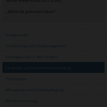
Hattie-Studie in DIE ZEIT 2/2013
„Hattie für gestresste Lehrer“
Schulporträts
Schulleitung und Schulmanagement
Ganztagsschule in den Ländern
Lernkultur und Unterrichtsentwicklung
Partizipation
Mittagessen und Schulverpflegung
Berufsorientierung