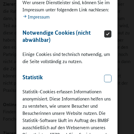
Wer unsere Dienstleister sind, können Sie im
Zierer:
Entscheidend ist zweifellos die Bildungspolitik, die hier
Impressum unter folgendem Link nachlesen:
die Rahmenbedingungen setzt. Problematisch wird es immer
Impressum
dann, wenn sich bildungspolitische mit weltanschaulichen, zum
Teil auch ideologischen Positionen überlappen und versucht wird,
Notwendige Cookies (nicht
diese durchzudrücken, ohne sich zuvor die Empirie angeschaut zu
abwählbar)
haben. Insofern plädiere ich dafür, dass Politik auch gegenüber
den erziehungswissenschaftlichen Kenntnissen und nicht nur den
Einige Cookies sind technisch notwendig, um
Parteiprogrammen offen sein muss. In den Fällen, in denen noch
die Seite vollständig zu nutzen.
nicht ausreichend Daten vorliegen, sollte man einem System dann
die Zeit einräumen, die es braucht, sich weiterentwickeln zu
können. Nebenbei bemerkt: EIn Mehr an Praxisanteilen führt
Statistik
nicht per se zum Erfolg. Auch hier kommt es auf die Qualität der
Praxisanteile an.
Statistik-Cookies erfassen Informationen
anonymisiert. Diese Informationen helfen uns
Online-Redaktion:
Nehmen wir doch konkret Ihre Person.
zu verstehen, wie unsere Besucher und
Finden Sie als Erziehungswissenschaftler mit Ihren
Besucherinnen unsere Website nutzen. Die
Forschungsergebnissen in der Politik Gehör?
Statistik-Software läuft im Auftrag des BMBF
ausschließlich auf den Webservern unseres
Zierer:
Das ist unterschiedlich und lässt sich nicht