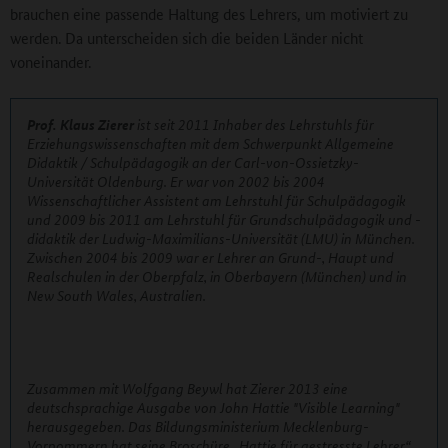
brauchen eine passende Haltung des Lehrers, um motiviert zu
werden. Da unterscheiden sich die beiden Länder nicht
voneinander.
Prof. Klaus Zierer
ist seit 2011 Inhaber des Lehrstuhls für
Erziehungswissenschaften mit dem Schwerpunkt Allgemeine
Didaktik / Schulpädagogik an der Carl-von-Ossietzky-
Universität Oldenburg. Er war von 2002 bis 2004
Wissenschaftlicher Assistent am Lehrstuhl für Schulpädagogik
und 2009 bis 2011 am Lehrstuhl für Grundschulpädagogik und -
didaktik der Ludwig-Maximilians-Universität (LMU) in München.
Zwischen 2004 bis 2009 war er Lehrer an Grund-, Haupt und
Realschulen in der Oberpfalz, in Oberbayern (München) und in
New South Wales, Australien.
Zusammen mit Wolfgang Beywl hat Zierer 2013 eine
deutschsprachige Ausgabe von John Hattie "Visible Learning"
herausgegeben. Das Bildungsministerium Mecklenburg-
Vorpommern hat seine Broschüre „Hattie für gestresste Lehrer“