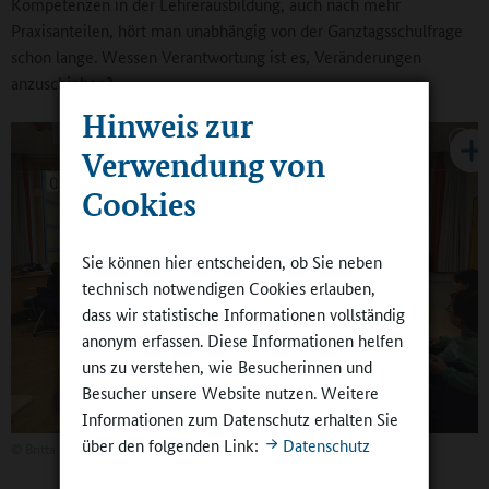
Kompetenzen in der Lehrerausbildung, auch nach mehr
Praxisanteilen, hört man unabhängig von der Ganztagsschulfrage
schon lange. Wessen Verantwortung ist es, Veränderungen
anzuschieben?
Hinweis zur
Verwendung von
Cookies
Sie können hier entscheiden, ob Sie neben
technisch notwendigen Cookies erlauben,
dass wir statistische Informationen vollständig
anonym erfassen. Diese Informationen helfen
uns zu verstehen, wie Besucherinnen und
Besucher unsere Website nutzen. Weitere
Informationen zum Datenschutz erhalten Sie
über den folgenden Link:
Datenschutz
©
Britta Hüning