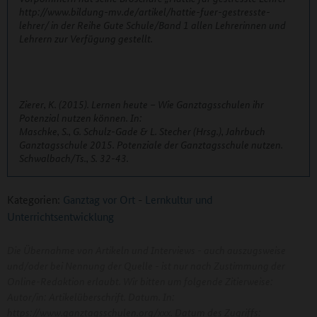
http://www.bildung-mv.de/artikel/hattie-fuer-gestresste-
lehrer/ in der Reihe Gute Schule/Band 1 allen Lehrerinnen und
Lehrern zur Verfügung gestellt.
Zierer, K. (2015). Lernen heute – Wie Ganztagsschulen ihr
Potenzial nutzen können. In:
Maschke, S., G. Schulz-Gade & L. Stecher (Hrsg.), Jahrbuch
Ganztagsschule 2015. Potenziale der Ganztagsschule nutzen.
Schwalbach/Ts., S. 32-43.
Kategorien:
Ganztag vor Ort
-
Lernkultur und
Unterrichtsentwicklung
Die Übernahme von Artikeln und Interviews - auch auszugsweise
und/oder bei Nennung der Quelle - ist nur nach Zustimmung der
Online-Redaktion erlaubt. Wir bitten um folgende Zitierweise:
Autor/in: Artikelüberschrift. Datum. In:
https://www.ganztagsschulen.org/xxx. Datum des Zugriffs: