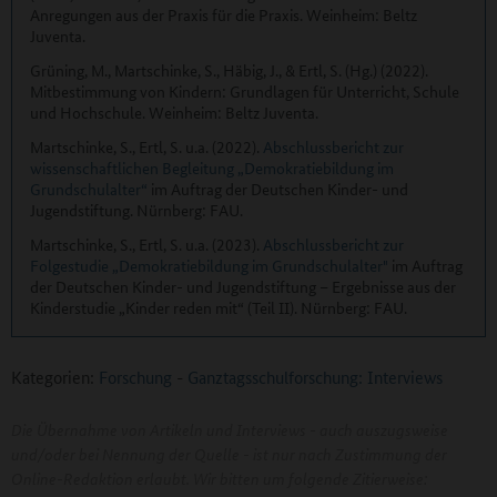
Anregungen aus der Praxis für die Praxis. Weinheim: Beltz
Juventa.
Grüning, M., Martschinke, S., Häbig, J., & Ertl, S. (Hg.) (2022).
Mitbestimmung von Kindern: Grundlagen für Unterricht, Schule
und Hochschule. Weinheim: Beltz Juventa.
Martschinke, S., Ertl, S. u.a. (2022).
Abschlussbericht zur
wissenschaftlichen Begleitung „Demokratiebildung im
Grundschulalter“
im Auftrag der Deutschen Kinder- und
Jugendstiftung. Nürnberg: FAU.
Martschinke, S., Ertl, S. u.a. (2023).
Abschlussbericht zur
Folgestudie „Demokratiebildung im Grundschulalter"
im Auftrag
der Deutschen Kinder- und Jugendstiftung – Ergebnisse aus der
Kinderstudie „Kinder reden mit“ (Teil II). Nürnberg: FAU.
Kategorien:
Forschung
-
Ganztagsschulforschung: Interviews
Die Übernahme von Artikeln und Interviews - auch auszugsweise
und/oder bei Nennung der Quelle - ist nur nach Zustimmung der
Online-Redaktion erlaubt. Wir bitten um folgende Zitierweise: