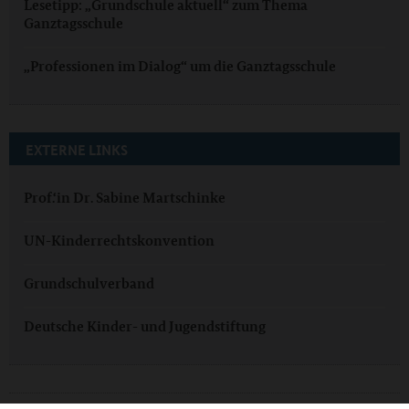
Lesetipp: „Grundschule aktuell“ zum Thema
Ganztagsschule
„Professionen im Dialog“ um die Ganztagsschule
EXTERNE LINKS
Prof.‘in Dr. Sabine Martschinke
UN-Kinderrechtskonvention
Grundschulverband
Deutsche Kinder- und Jugendstiftung