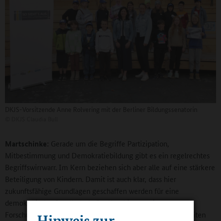
DKJS-Vorsitzende Anne Rolvering mit der Berliner Bildungssenatorin
©
DKJS Claudia Bull
Martschinke:
Gerade um die Begriffe Partizipation,
Mitbestimmung und Demokratiebildung gibt es ein regelrechtes
Begriffswirrwarr. Im Kern beziehen sich aber alle auf eine stärkere
Beteiligung von Kindern. Damit ist auch klar, dass hier
zukunftsfähige Grundlagen geschaffen werden für eine
demokratische Gesellschaft. Darüber hinaus zeigen
Forschungsergebnisse, dass neben demokratischen Fähigkeiten
Hinweis zur