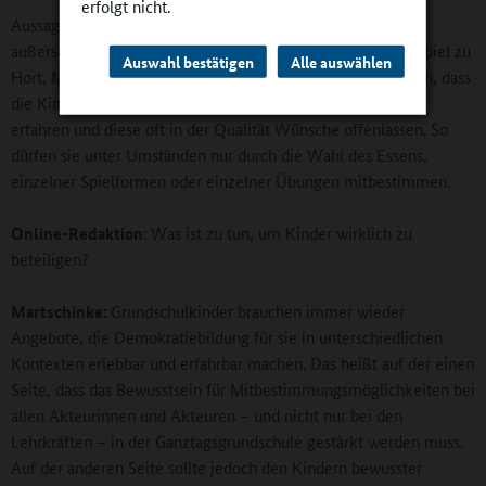
erfolgt nicht.
Aussagen zu Nachmittagsangeboten von schulischen und
außerschulischen Akteurinnen und Akteuren, wie zum Beispiel zu
Auswahl bestätigen
Alle auswählen
Hort, Mittagsbetreuung, Sport- und Musikangeboten, zeigen, dass
die Kinder hier nur geringe Spielräume für Mitbestimmung
erfahren und diese oft in der Qualität Wünsche offenlassen. So
dürfen sie unter Umständen nur durch die Wahl des Essens,
einzelner Spielformen oder einzelner Übungen mitbestimmen.
Online-Redaktion:
Was ist zu tun, um Kinder wirklich zu
beteiligen?
Martschinke:
Grundschulkinder brauchen immer wieder
Angebote, die Demokratiebildung für sie in unterschiedlichen
Kontexten erlebbar und erfahrbar machen. Das heißt auf der einen
Seite, dass das Bewusstsein für Mitbestimmungsmöglichkeiten bei
allen Akteurinnen und Akteuren – und nicht nur bei den
Lehrkräften – in der Ganztagsgrundschule gestärkt werden muss.
Auf der anderen Seite sollte jedoch den Kindern bewusster