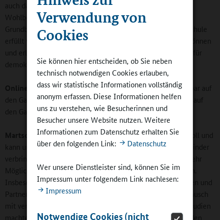
auch das Selbstwertgefühl, die Motivation sowie das
Verwendung von
Wohlbefinden gesteigert werden können, wenn dieses
Grundbedürfnis nach Eingebundenheit in die Klasse oder Schule
Cookies
erfüllt wird. Die Kinder erfahren, dass sie etwas bewirken können
und erlernen dabei auch das notwendige „Handwerkszeug“ für
Sie können hier entscheiden, ob Sie neben
demokratisches Denken und Handeln.
technisch notwendigen Cookies erlauben,
dass wir statistische Informationen vollständig
Online-Redaktion:
Ihre Studie bezieht sich nicht unmittelbar auf
anonym erfassen. Diese Informationen helfen
den Ganztag. Welche Ergebnisse lassen sich aus Ihrer Sicht auf
uns zu verstehen, wie Besucherinnen und
den Ganztag übertragen?
Besucher unsere Website nutzen. Weitere
Informationen zum Datenschutz erhalten Sie
Martschinke:
Alles, was für die Halbtagsgrundschule gilt, soll und
über den folgenden Link:
Datenschutz
kann umso mehr für die Ganztagsgrundschule gelten. Die Kinder
verbringen mehr Zeit in der Schule, sodass grundsätzlich mehr
Wer unsere Dienstleister sind, können Sie im
Möglichkeiten für Mitbestimmung entdeckt werden können.
Impressum unter folgendem Link nachlesen:
Insbesondere weitere pädagogische und andere Partnerinnen und
Impressum
Partner eröffnen auch mehr und andere Chancen. Der Austausch
mit verschiedenen Akteurinnen und Akteuren in unseren Studien
Notwendige Cookies (nicht
machte deutlich, dass eine stärkere Kooperation zwischen den