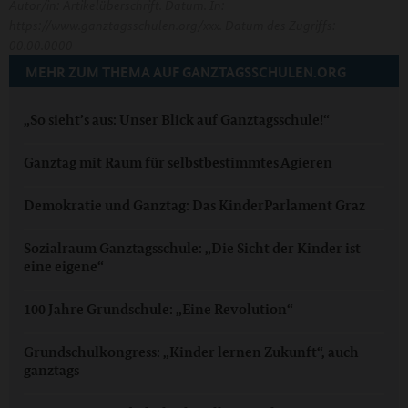
Autor/in: Artikelüberschrift. Datum. In:
https://www.ganztagsschulen.org/xxx. Datum des Zugriffs:
00.00.0000
MEHR ZUM THEMA AUF GANZTAGSSCHULEN.ORG
„So sieht’s aus: Unser Blick auf Ganztagsschule!“
Ganztag mit Raum für selbstbestimmtes Agieren
Demokratie und Ganztag: Das KinderParlament Graz
Sozialraum Ganztagsschule: „Die Sicht der Kinder ist
eine eigene“
100 Jahre Grundschule: „Eine Revolution“
Grundschulkongress: „Kinder lernen Zukunft“, auch
ganztags