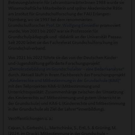
Betreuungslehrerin für LehramtsanwärterInnen 1988 wurde sie
Wissenschaftliche Mitarbeiterin und später Akademische Rätin
am Institut für Grundschulforschung der FAU Erlangen-
Nürnberg, wo sie 1997 bei dem renommierten
Grundschulforscher
Prof. Dr. Wolfgang Einsiedler
promoviert
wurde. Von 2003 bis 2007 war sie Professorin für
Grundschulpädagogik und -didaktik an der Universität Passau.
Seit 2020 leitet sie das Fachreferat Grundschulforschung im
Grundschulverband.
Von 2021 bis 2022 führte sie das von der Deutschen Kinder-
und-Jugendstiftung geförderte Forschungsprojekt
„Demokratiebildung im Grundschulalter – eine Bedarfsanalyse“
durch. Aktuell läuft in ihrem Fachbereich das Forschungsprojekt
„Kinderrechte und Mitbestimmung in der Grundschule (KiMi)“
mit den Teilprojekten KiMi-U (Mitbestimmung und
Unterrichtsqualität: Zusammenhänge zwischen der Umsetzung
des Kinderrechts auf Mitbestimmung und gutem Unterricht in
der Grundschule) und KiMi-L (Kinderrechte und Mitbestimmung
in der Grundschule als Ziel der Lehrer*innenbildung).
Veröffentlichungen u. a.:
Cejvan, S, Gerbeshi, L., Martschinke, S., Ertl, S. & Grüning, M.
(2024, im Druck). Mitbestimmung in der Grundschule –