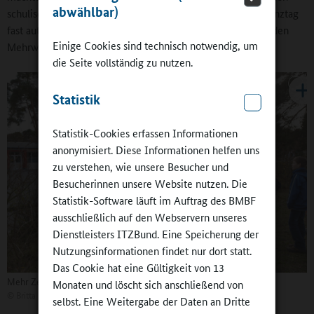
abwählbar)
schulischen und außerschulischen Mitwirkenden, die im Ganztag
fast automatisch vor Ort sind, einen nicht zu unterschätzenden
Einige Cookies sind technisch notwendig, um
Mehrwert darstellt.
die Seite vollständig zu nutzen.
Statistik
Statistik-Cookies erfassen Informationen
anonymisiert. Diese Informationen helfen uns
zu verstehen, wie unsere Besucher und
Besucherinnen unsere Website nutzen. Die
Statistik-Software läuft im Auftrag des BMBF
ausschließlich auf den Webservern unseres
Dienstleisters ITZBund. Eine Speicherung der
Nutzungsinformationen findet nur dort statt.
Das Cookie hat eine Gültigkeit von 13
Mehr Zeit in der Schule – mehr Möglichkeiten für Mitbestimmung
Monaten und löscht sich anschließend von
©
Britta Hüning
selbst. Eine Weitergabe der Daten an Dritte