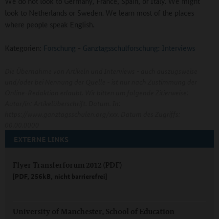
We do not look to Germany, France, Spain, or Italy. We might
look to Netherlands or Sweden. We learn most of the places
where people speak English.
Kategorien:
Forschung
-
Ganztagsschulforschung: Interviews
Die Übernahme von Artikeln und Interviews - auch auszugsweise
und/oder bei Nennung der Quelle - ist nur nach Zustimmung der
Online-Redaktion erlaubt. Wir bitten um folgende Zitierweise:
Autor/in: Artikelüberschrift. Datum. In:
https://www.ganztagsschulen.org/xxx. Datum des Zugriffs:
00.00.0000
EXTERNE LINKS
Flyer Transferforum 2012 (PDF)
[PDF, 256kB, nicht barrierefrei]
University of Manchester, School of Education