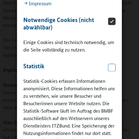
ihnen zu lernen. Wir gucken nicht nach Deutschland, Frankreich,
Impressum
Spanien oder Italien. Möglicherweise schauen wir noch in die
Niederlande oder nach Schweden. Wir schauen anscheinend
Notwendige Cookies (nicht
meistens auf Orte, wo Englisch gesprochen wird.
abwählbar)
Das Interview wurde 2011 im Rahmen des Internationalen
Einige Cookies sind technisch notwendig, um
Forschungsnetzwerkes zu außerunterrichtlichen und
die Seite vollständig zu nutzen.
außerschulischen Bildungsangeboten (NEO ER) geführt.
Statistik
Englische Originalfassung:
Statistik-Cookies erfassen Informationen
Online-Redaktion:
Mr. Dyson, you are a researcher at the
anonymisiert. Diese Informationen helfen uns
University of Manchester and study the effectiveness of
zu verstehen, wie unsere Besucher und
extracurricular and Out-Of-School-Time Educational Programs.
Besucherinnen unsere Website nutzen. Die
How did you get involved with this subject?
Statistik-Software läuft im Auftrag des BMBF
ausschließlich auf den Webservern unseres
Alan Dyson:
In the beginning I started as a teacher in urban
Dienstleisters ITZBund. Eine Speicherung der
schools and I taught for 14 years. I did various things as teacher
Nutzungsinformationen findet nur dort statt.
but I ended up as what we call a "special educational needs