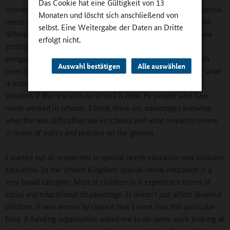
Das Cookie hat eine Gültigkeit von 13
coordinator". That is a teacher in the school responsible for special
Monaten und löscht sich anschließend von
needs provision. There are different advantages attributed with
selbst. Eine Weitergabe der Daten an Dritte
different groups in research. Increasingly in this country we are
erfolgt nicht.
getting academics who make their undergraduate and
postgraduate and than get research posts. They have very high
Auswahl bestätigen
Alle auswählen
level of technical skills, but what they lack is the experience what
is actually like to be in a school. So you get in a paradoxical
situation if the research on school is done by people who have
never worked in schools. I think there are advantages knowing
what the real difficulties are in schools and what research means
in terms of policy and practice on the ground.
I started out as researcher in special needs education and inclusive
education. In the United Kingdom special needs education is a
very broad category. Most of children in it experience forms of
social and educational disadvantage. It doesn't just affect disabled
children. It was almost by chance that I went into this particular
field. A funding organisation asked me to do some work looking at