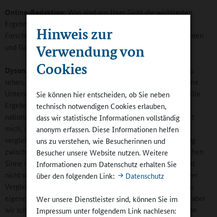
Online-Redaktion:
Was sind aus Ihrer Sicht die wichtigsten
Ergebnisse und künftigen Themen der internationalen
Hinweis zur
Forschungskooperation zu außerschulischen Bildungsangeboten
Verwendung von
und Ganztagsschulen?
Cookies
Dyson:
Das wichtigste Ergebnis ist: Es ist hochinteressant zu
sehen, was in anderen Ländern geschieht, dass es bedeutsame
Unterschiede gibt, aber auch einige gemeinsame Themen. Die
Sie können hier entscheiden, ob Sie neben
Ergebnisse unserer Forschungen sind über die differenten
technisch notwendigen Cookies erlauben,
nationalen Kontexte hinweg bemerkenswert ähnlich. Es reizt
dass wir statistische Informationen vollständig
mich, mich mit solchen Gegenständen zu beschäftigen, die
anonym erfassen. Diese Informationen helfen
vergleichende Perspektive ist wichtig, weil man einen Dialog
uns zu verstehen, wie Besucherinnen und
zwischen unterschiedlichen Perspektiven führt. Im eigentlichen
Besucher unsere Website nutzen. Weitere
Sinne lernt man aus der Differenz. Man begreift: Das Land ist
Informationen zum Datenschutz erhalten Sie
nicht wie meines, also kann ich es nicht einfach kopieren. Der
über den folgenden Link:
Datenschutz
Vergleich ermöglicht ein tieferes Verständnis für das, was im
eigenen Land passiert. In England schauen wir auf die USA, aber
Wer unsere Dienstleister sind, können Sie im
wir schauen nie auf die meisten europäischen Länder, um von
Impressum unter folgendem Link nachlesen: