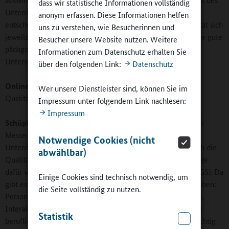
dass wir statistische Informationen vollständig
Unterrichts als auch der außerunterrichtlichen Betreuung
anonym erfassen. Diese Informationen helfen
entscheidend. Interessant war, dass die pädagogische Qualität sich
uns zu verstehen, wie Besucherinnen und
jeweils für die Tagesschulkinder als wichtig erwiesen hat, die gute
Besucher unsere Website nutzen. Weitere
pädagogische Qualität jedoch für die anderen
Informationen zum Datenschutz erhalten Sie
Untersuchungsgruppen nicht relevant war.
über den folgenden Link:
Datenschutz
Online-Redaktion:
Nach welchen Kriterien haben Sie die
Wer unsere Dienstleister sind, können Sie im
Qualität definiert?
Impressum unter folgendem Link nachlesen:
Impressum
Schüpbach:
Bei den Tagesschulkindern hat sie sich aus zwei
Messeinheiten zusammengesetzt: Wir haben die
Notwendige Cookies (nicht
Unterrichtsqualität und bei den Tagesschulkindern zusätzlich die
abwählbar)
Qualität des außerunterrichtlichen Teils gemessen. Grundlage
dafür waren die Bereiche einer Ganztagsangebotsskala (HUGS). Da
Einige Cookies sind technisch notwendig, um
gibt es verschiedene Hauptbereiche, die wir ausgewertet haben:
die Seite vollständig zu nutzen.
Personalausstattung, Gesundheit und Sicherheit, Aktivitäten,
Interaktionen, Strukturierung der pädagogischen Arbeit und
Statistik
berufliche Entwicklungsmöglichkeiten für das Personal. Wichtig