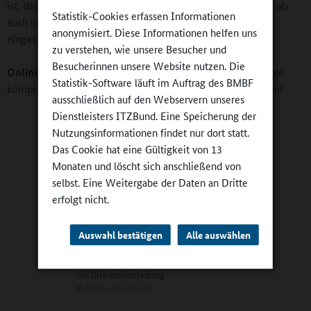
ist, dass wir die pädagogische Qualität sowohl im Unterricht als
Statistik-Cookies erfassen Informationen
auch im außerunterrichtlichen Teil durch Beobachtungen
anonymisiert. Diese Informationen helfen uns
eingeschätzt haben.
zu verstehen, wie unsere Besucher und
Besucherinnen unsere Website nutzen. Die
Online-Redaktion:
Konnten Sie in Ihrer Studie auch allfällige
Statistik-Software läuft im Auftrag des BMBF
kompensatorische Wirkungen der Ganztagsschule feststellen?
ausschließlich auf den Webservern unseres
Dienstleisters ITZBund. Eine Speicherung der
Nutzungsinformationen findet nur dort statt.
Das Cookie hat eine Gültigkeit von 13
Monaten und löscht sich anschließend von
selbst. Eine Weitergabe der Daten an Dritte
erfolgt nicht.
Auswahl bestätigen
Alle auswählen
Prof. Marianne Schüpbach und Prof.
Ludwig Stecher, letzterer übernimmt
die Diskussionsleitung
©
Stephan Kielblock