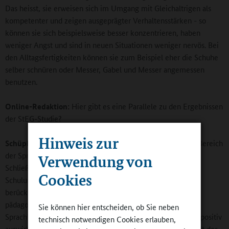
Das heisst, sie erweisen sich im Umgang mit Gleichaltrigen als
kompetenter und zeigen ausgeprägter Verhaltensstärken - so
können sie sich beispielsweise besser konzentrieren, haben
weniger Angst und sind in neuen Situationen weniger nervös. Bei
den Alltagsfertigkeiten können sie zum Beispiel eher die Schuhe
selber schnüren oder Messer, Gabel und Messer angemessen
benutzen.
Online-Redaktion:
Hier gibt es eine Parallele zu den Ergebnissen
der StEG-Studie?
Hinweis zur
Schüpbach:
Ja, genau. Bei uns kommt aber hinzu, dass im Bereich
der Sprachen ein deutlicher Vorsprung zu vermelden ist.
Verwendung von
Schließlich haben wir auch die pädagogische Qualität des
Cookies
Schulunterrichts wie des außerunterrichtlichen Teils
berücksichtigt. Hier zeigt sich, dass sich der Besuch einer
pädagogisch guten Tageschule besonders auf die
Sie können hier entscheiden, ob Sie neben
Sprachkompetenzen und die sozioemotionale Entwicklung positiv
technisch notwendigen Cookies erlauben,
auswirkt. Für die Sprachkompetenzen ist sowohl die Qualität des