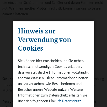
die einzelnen Schülerinnen und Schüler und deren Familien recht
gut. Wenn ein großes Problem auftritt, können wir uns so besser
darauf einstellen.
Hinweis zur
Verwendung von
Cookies
Sie können hier entscheiden, ob Sie neben
Eric Pateyron in der Académie
technisch notwendigen Cookies erlauben,
française.
dass wir statistische Informationen vollständig
anonym erfassen. Diese Informationen helfen
Online-Redaktion:
Stehen die Unruhen in einem Zusammenhang
uns zu verstehen, wie Besucherinnen und
mit den Bildungschancen von Kindern und Jugendlichen mit
Besucher unsere Website nutzen. Weitere
Migrantionshintergrund in Frankreich?
Informationen zum Datenschutz erhalten Sie
über den folgenden Link:
Datenschutz
Pateyron:
Viele junge Menschen in den Brennpunktbezirken