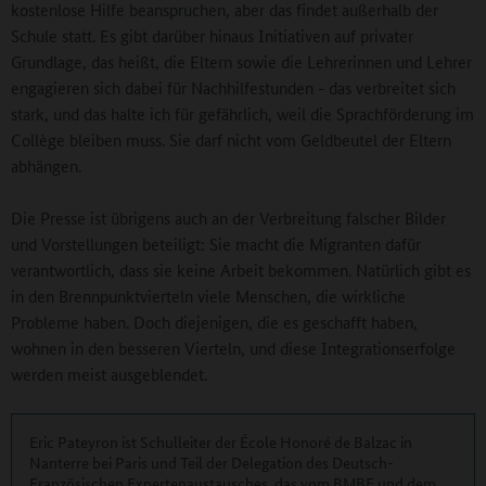
kostenlose Hilfe beanspruchen, aber das findet außerhalb der
Schule statt. Es gibt darüber hinaus Initiativen auf privater
Grundlage, das heißt, die Eltern sowie die Lehrerinnen und Lehrer
engagieren sich dabei für Nachhilfestunden - das verbreitet sich
stark, und das halte ich für gefährlich, weil die Sprachförderung im
Collège bleiben muss. Sie darf nicht vom Geldbeutel der Eltern
abhängen.
Die Presse ist übrigens auch an der Verbreitung falscher Bilder
und Vorstellungen beteiligt: Sie macht die Migranten dafür
verantwortlich, dass sie keine Arbeit bekommen. Natürlich gibt es
in den Brennpunktvierteln viele Menschen, die wirkliche
Probleme haben. Doch diejenigen, die es geschafft haben,
wohnen in den besseren Vierteln, und diese Integrationserfolge
werden meist ausgeblendet.
Eric Pateyron ist Schulleiter der École Honoré de Balzac in
Nanterre bei Paris und Teil der Delegation des Deutsch-
Französischen Expertenaustausches, das vom BMBF und dem