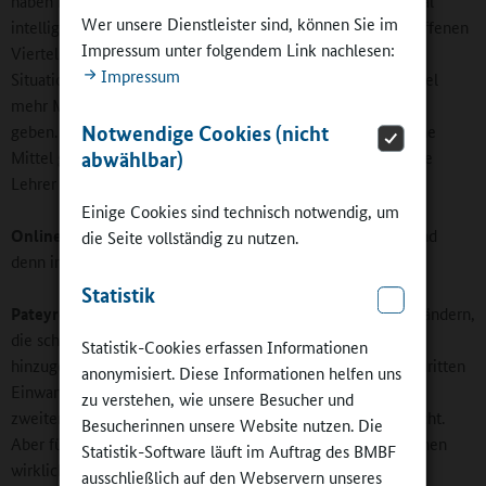
haben keine Perspektive. Wenn der Staat eine andere, sozial
Wer unsere Dienstleister sind, können Sie im
intelligentere Politik in Angriff nähme, also wenn die betroffenen
Impressum unter folgendem Link nachlesen:
Viertel mehr Mittel und Unterstützung bekämen, wäre die
Impressum
Situation wahrscheinlich entspannter. Es müsste zum Beispiel
mehr Mittel für die éducateurs (Erzieher und Sozialarbeiter)
geben. Doch die konservative Regierung hat seit 2002 solche
Notwendige Cookies (nicht
Mittel gekürzt. Es war ein großer Irrtum, diese Mittel für die
abwählbar)
Lehrer und die Schülerinnen und Schüler zu streichen.
Einige Cookies sind technisch notwendig, um
Online-Redaktion:
Welche Maßnahmen für Integration sind
die Seite vollständig zu nutzen.
denn in dem französischen Schulsystem angelegt?
Statistik
Pateyron:
Es gibt einen großen Unterschied zwischen Ausländern,
die schon lange in Frankreich leben, und solchen, die neu
Statistik-Cookies erfassen Informationen
hinzugezogen sind, also zwischen der ersten, zweiten und dritten
anonymisiert. Diese Informationen helfen uns
Einwanderergeneration. Viele Menschen aus der ersten und
zu verstehen, wie unsere Besucher und
zweiten Generation haben eine gute soziale Situation erreicht.
Besucherinnen unsere Website nutzen. Die
Aber für alle jungen Leute, also auch einheimische, die keinen
Statistik-Software läuft im Auftrag des BMBF
wirklichen Bildungshintergrund haben, ist es sehr schwer
ausschließlich auf den Webservern unseres