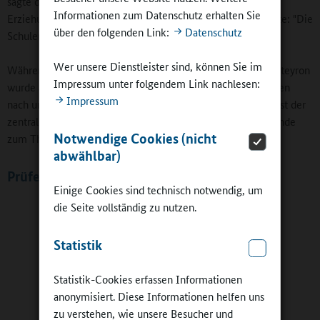
sagte der Inspektor für Pariser Schulen im französischen
Informationen zum Datenschutz erhalten Sie
Erziehungsministerium, Pierre Polivka. Und Polivka ergänzte: "Die
über den folgenden Link:
Datenschutz
Schulen haben die französische Nation hervorgebracht."
Wer unsere Dienstleister sind, können Sie im
Während des Rundgangs durch die Grundschule von Eric Pateyron
Impressum unter folgendem Link nachlesen:
wurde aber auch klar: Schulen werden in Frankreich von oben
Impressum
nach untern hierarchisch gesteuert und oberster Pädagoge ist der
zentrale Staat. Das kam in der darauf folgenden Expertenrunde
Notwendige Cookies (nicht
zum Thema "Evaluation" klar zur Sprache.
abwählbar)
Prüfen und auswerten
Einige Cookies sind technisch notwendig, um
die Seite vollständig zu nutzen.
Statistik
Statistik-Cookies erfassen Informationen
anonymisiert. Diese Informationen helfen uns
zu verstehen, wie unsere Besucher und