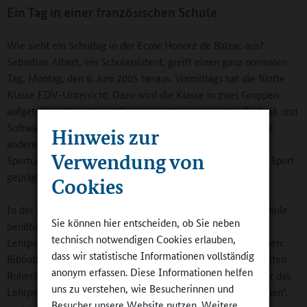
Ein Tag in einer französischen Schule
Wie sieht ein Schultag in der Ecole Honoré de Balzac aus?
Sebastian Albert, ein Schulassistent, greift einen ganz normalen
Tag, Montag, den 6. Juni 2005 heraus. Vormittags hat die fünfte
Klasse EDV-Unterricht. Dazu wird die Klasse in zwei Gruppen
aufgeteilt: während eine Gruppe an den mit neuester Technik und
Software ausgestatteten 13 Rechnern arbeitet, bekommt die
Hinweis zur
andere Gruppe normalen Unterricht. Nachmittags findet
Verwendung von
Sportunterricht statt: "Es gibt Tage, die nur durch EDV oder Sport
geprägt sind", sagt der Schulassistent.
Cookies
In der Schule war vieles vorhanden, was eine ganztägige Schule
Sie können hier entscheiden, ob Sie neben
benötigt, um Unterricht und ergänzende Angebote durch
technisch notwendigen Cookies erlauben,
Lehrpersonal sowie externe Fachkräfte organisch zu verbinden:
dass wir statistische Informationen vollständig
Bibliotheken, Sportanlagen, Computerräume; allerdings fehlten
anonym erfassen. Diese Informationen helfen
Ruheräume, Nischen für die Kinder oder separate Räume für das
uns zu verstehen, wie Besucherinnen und
Lehrpersonal. "Unsere Aufgabe ist es, Staatsbürger zu erziehen",
Besucher unsere Website nutzen. Weitere