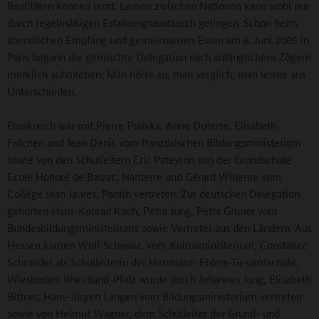
Realitäten kennen lernt. Lernen zwischen Nationen kann wohl nur
durch regelmäßigen Erfahrungsaustausch gelingen. Schon beim
abendlichen Empfang und gemeinsamen Essen am 6. Juni 2005 in
Paris begann die gemischte Delegation nach anfänglichem Zögern
merklich aufzuleben: Man hörte zu, man verglich, man lernte aus
Unterschieden.
Frankreich war mit Pierre Polivka, Anne Duterte, Elisabeth
Fröchen und Jean Denis vom französischen Bildungsministerium
sowie von den Schulleitern Eric Pateyron von der Grundschule
Ecole Honoré de Balzac, Nanterre und Gérard Willeme vom
Collège Jean Jaures, Pantin vertreten. Zur deutschen Delegation
gehörten Hans-Konrad Koch, Petra Jung, Petra Gruner vom
Bundesbildungsministeriums sowie Vertreter aus den Ländern. Aus
Hessen kamen Wolf Schwarz, vom Kultusministerium, Constanze
Schneider als Schulleiterin der Herrmann-Ehlers-Gesamtschule,
Wiesbaden. Rheinland-Pfalz wurde durch Johannes Jung, Elisabeth
Bittner, Hans-Jürgen Langen vom Bildungsministerium vertreten
sowie von Helmut Wagner, dem Schulleiter der Grund- und