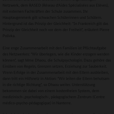
Netzwerk, dem RASED (Réseau d'Aides Spécialisées aux Elèves),
mit externen Fachkräften der Schule zusammen. Ihr
Hauptaugenmerk gilt schwachen Schülerinnen und Schülern.
Hintergrund ist das Prinzip der Gleichheit: "In Frankreich gilt das
Prinzip der Gleichheit noch vor dem der Freiheit", erläutert Pierre
Polivka.
Eine enge Zusammenarbeit mit den Familien ist Pflichtaufgabe
des Netzwerkes: "Wir überlegen, wie die Kinder erzogen werden
können", sagt Mme Dhaou, die Schulpsychologin. Dazu gehöre das
Einüben von Regeln, Grenzen setzen, Erziehung zur Sauberkeit.
Wenn Erfolge in der Zusammenarbeit mit den Eltern ausbleiben,
dann tritt ein Hilfsnetz in Aktion: "Wir leiten die Eltern behutsam
in die richtige Richtung", so Dhaou weiter. Unterstützung
bekommen sie dabei von einem kostenfreien System, dem
medizinisch-,psychologisch-, pädagogischem Zentrum (Centre
médico-psycho-pédagogique) in Nanterre.