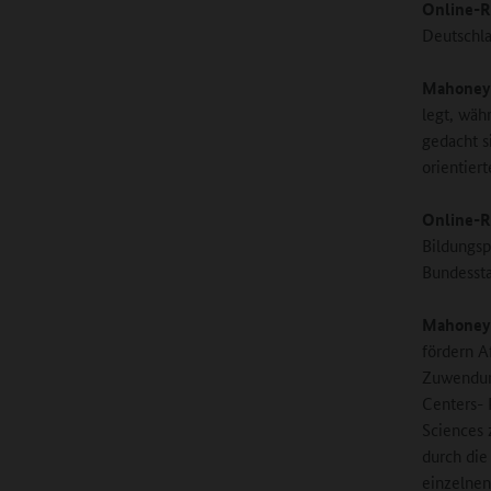
Online-R
Deutschl
Mahoney
legt, wäh
gedacht s
orientier
Online-R
Bildungsp
Bundesst
Mahoney
fördern A
Zuwendun
Centers- 
Sciences 
durch die
einzelne