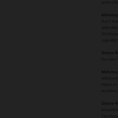
außerunte
Mahoney
durch ein
unterstüt
Wettbewer
Jugendlic
Online-R
forschen?
Mahoney
schulzent
halten es
einzubezi
Online-R
besonders
Forschun