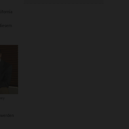
ifornia
 diesem
ney
t werden