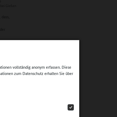
s
 bei Gießen
 dass,
 der
?
ntegrierte
le
ationen vollständig anonym erfassen. Diese
gibt
ationen zum Datenschutz erhalten Sie über
dazu
wickeln.
 die zur
r jungen
amme