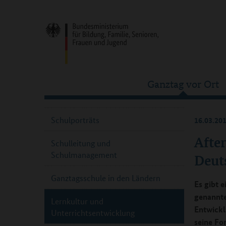
Ganztag vor Ort
Schulporträts
16.03.20
Afte
Schulleitung und
Schulmanagement
Deuts
Ganztagsschule in den Ländern
Es gibt 
genannte
Lernkultur und
Entwickl
Unterrichtsentwicklung
seine Fo