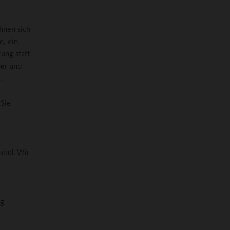
hnen sich
e, ein
ung statt
der und
.
 Sie
 sind. Wir
ig