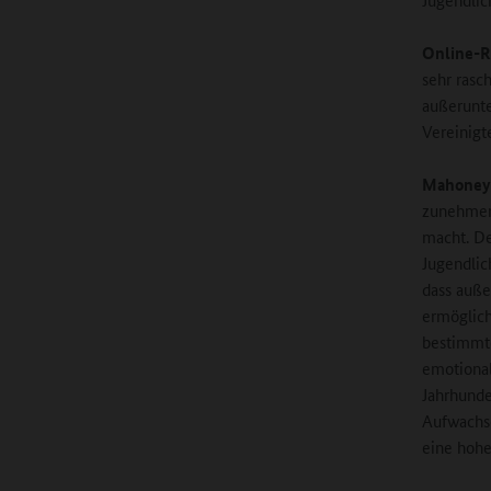
Online-R
sehr rasc
außerunte
Vereinigt
Mahoney
zunehmend
macht. De
Jugendlic
dass auße
ermöglich
bestimmt
emotional
Jahrhunde
Aufwachs
eine hohe