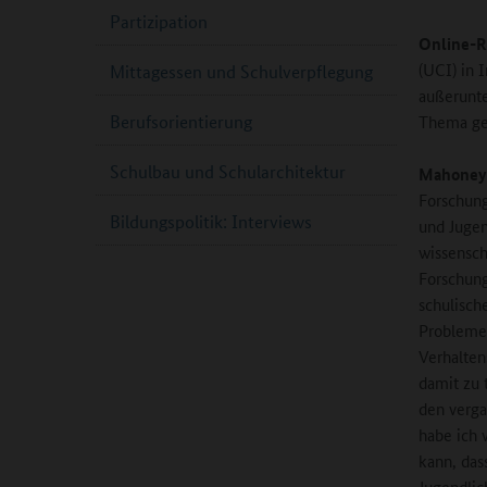
Partizipation
Online-R
(UCI) in 
Mittagessen und Schulverpflegung
außerunte
Berufsorientierung
Thema g
Schulbau und Schularchitektur
Mahoney
Forschung
Bildungspolitik: Interviews
und Juge
wissensch
Forschung
schulisch
Probleme 
Verhalten
damit zu 
den verga
habe ich 
kann, das
Jugendlic