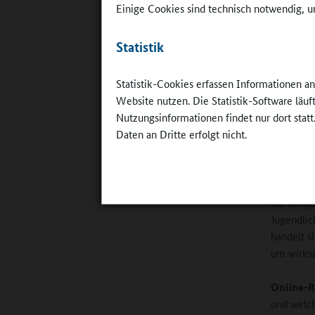
Einige Cookies sind technisch notwendig, um
überprüfe
Statistik
Mahoney
allein da
Statistik-Cookies erfassen Informationen a
Annahme, 
Website nutzen. Die Statistik-Software läu
Qualität 
Nutzungsinformationen findet nur dort statt
wichtig. 
Daten an Dritte erfolgt nicht.
Qualität 
entwickel
Auf der a
die Schul
Jugendlic
handelt s
um wirksa
Online-R
und welc