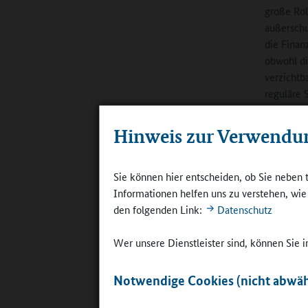
große Rol
außerschu
die Finan
obwohl di
verzichtb
reguläre 
Online-R
Hinweis zur Verwendu
Mahoney
Servicedi
Sie können hier entscheiden, ob Sie neben 
abstimmen
Informationen helfen uns zu verstehen, wi
Argumente
den folgenden Link:
Datenschutz
führt, le
Wir stell
Wer unsere Dienstleister sind, können Sie
Förderung
Menschen
Notwendige Cookies (nicht abwäh
Online-R