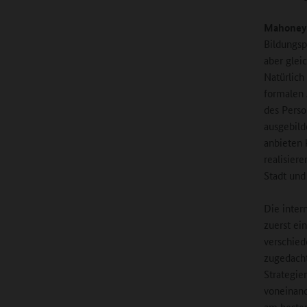
Mahoney
Bildungsp
aber glei
Natürlich
formalen 
des Perso
ausgebild
anbieten 
realisier
Stadt und
Die inter
zuerst ei
verschied
zugedacht
Strategie
voneinand
am besten