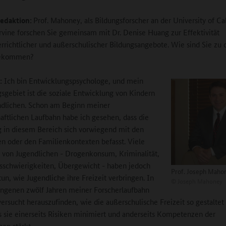
edaktion:
Prof. Mahoney, als Bildungsforscher an der University of Cal
Irvine forschen Sie gemeinsam mit Dr. Denise Huang zur Effektivität
rrichtlicher und außerschulischer Bildungsangebote. Wie sind Sie zu
ekommen?
:
Ich bin Entwicklungspsychologe, und mein
sgebiet ist die soziale Entwicklung von Kindern
ndlichen. Schon am Beginn meiner
aftlichen Laufbahn habe ich gesehen, dass die
 in diesem Bereich sich vorwiegend mit den
en oder den Familienkontexten befasst. Viele
von Jugendlichen - Drogenkonsum, Kriminalität,
sschwierigkeiten, Übergewicht - haben jedoch
Prof. Joseph Maho
tun, wie Jugendliche ihre Freizeit verbringen. In
©
Joseph Mahoney
ngenen zwölf Jahren meiner Forscherlaufbahn
versucht herauszufinden, wie die außerschulische Freizeit so gestalte
s sie einerseits Risiken minimiert und anderseits Kompetenzen der
hen stärkt.