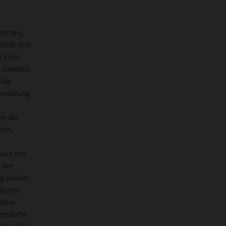
rechen,
ität sind.
t einer
 Großteil
ttag
gestaltung
en der
ten..
ssen uns
n den
g jeweils
ischen
 dann
endliche
Weg dahin