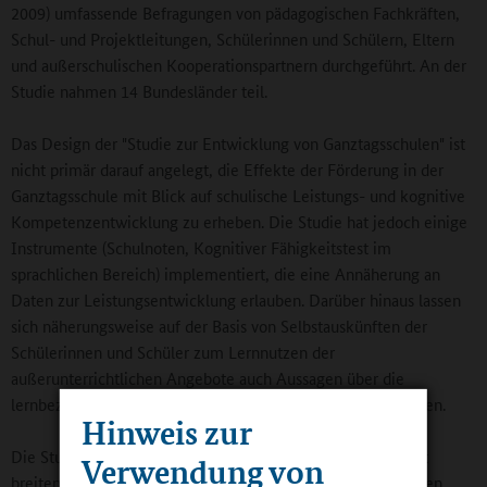
2009) umfassende Befragungen von pädagogischen Fachkräften,
Schul- und Projektleitungen, Schülerinnen und Schülern, Eltern
und außerschulischen Kooperationspartnern durchgeführt. An der
Studie nahmen 14 Bundesländer teil.
Das Design der "Studie zur Entwicklung von Ganztagsschulen" ist
nicht primär darauf angelegt, die Effekte der Förderung in der
Ganztagsschule mit Blick auf schulische Leistungs- und kognitive
Kompetenzentwicklung zu erheben. Die Studie hat jedoch einige
Instrumente (Schulnoten, Kognitiver Fähigkeitstest im
sprachlichen Bereich) implementiert, die eine Annäherung an
Daten zur Leistungsentwicklung erlauben. Darüber hinaus lassen
sich näherungsweise auf der Basis von Selbstauskünften der
Schülerinnen und Schüler zum Lernnutzen der
außerunterrichtlichen Angebote auch Aussagen über die
lernbezogene Wirkungsqualität der Ganztagsangebote treffen.
Hinweis zur
Die Studie zielt weiterhin auf die Erfassung eines möglichst
Verwendung von
breiten Spektrums von Schülerkompetenzen und merkmalen