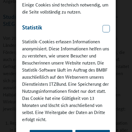
Angebotsbreite und -qualität haben.
Einige Cookies sind technisch notwendig, um
die Seite vollständig zu nutzen.
Studie zur Entwicklung von Ganztagsschulen –
StEG 2012-2015
Statistik
Von 2012 bis 2015 wird die Studie unter Beteiligung aller 16
Statistik-Cookies erfassen Informationen
Länder weitergeführt. Schwerpunkt sind in der zweiten
anonymisiert. Diese Informationen helfen uns
Förderphase Qualität und Wirkungen der Ganztagsangebote, die
zu verstehen, wie unsere Besucher und
auch eine Voraussetzung für die Akzeptanz und Nutzung sind.
Besucherinnen unsere Website nutzen. Die
Gefragt wird, wie erfolgreiche Ganztagsangebote optimal gestaltet
Statistik-Software läuft im Auftrag des BMBF
werden können und welche spezifischen Organisationsfaktoren
ausschließlich auf den Webservern unseres
sich positiv auf die individuelle Entwicklung der Schüler
Dienstleisters ITZBund. Eine Speicherung der
auswirken. Da die Ganztagsangebote freiwillig und meist im
Nutzungsinformationen findet nur dort statt.
Halbjahresrhythmus genutzt werden, ist es erforderlich, deren
Das Cookie hat eine Gültigkeit von 13
Wirkungen in kürzeren Erhebungszyklen und nach Art des
Monaten und löscht sich anschließend von
jeweiligen Angebots zu prüfen. Die Studie ist wie folgt angelegt:
selbst. Eine Weitergabe der Daten an Dritte
erfolgt nicht.
Repräsentative Erhebung zur aktuellen Ganztagsschulsituation
in Deutschland (Schulleitungsbefragung) unter Teilnahme aller