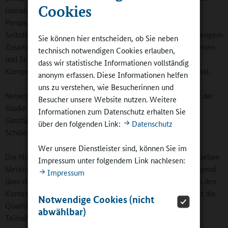
Cookies
(soziale Kompetenzen wie prosoziales Verhalten und
Perspektivenübernahme, Lernmotivation,
Selbstkonzeptentwicklung, Schulfreude und andere), die in engem
Sie können hier entscheiden, ob Sie neben
Zusammenhang mit der Leistungsentwicklung von Schülerinnen
technisch notwendigen Cookies erlauben,
und Schüler stehen. Damit wird ein breiter Rahmen von
dass wir statistische Informationen vollständig
Kompetenzen und entwicklungsrelevanten Merkmalen erfasst.
anonym erfassen. Diese Informationen helfen
uns zu verstehen, wie Besucherinnen und
Neben schulbezogenen Auswirkungen steht im Mittelpunkt der
Besucher unsere Website nutzen. Weitere
Studie die Frage, wie sich die Teilnahme an schulischen
Informationen zum Datenschutz erhalten Sie
Ganztagsangeboten auf das Freizeit- und Familienleben der
über den folgenden Link:
Datenschutz
Schülerinnen und Schüler auswirkt.
Wer unsere Dienstleister sind, können Sie im
Die Nutzung von Ganztagsangeboten ist sowohl von individuellen
Impressum unter folgendem Link nachlesen:
Merkmalen der Schülerinnen und Schüler (die weit überwiegend
Impressum
über die Teilnahme mitentscheiden), der Eltern als auch von den
Kontextbedingungen der Schulen abhängig. Insbesondere ist die
Notwendige Cookies (nicht
Qualität der Ganztagsangebote entscheidend, wobei die
abwählbar)
Teilnahmezahlen anderseits auch Rückwirkungen auf die