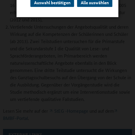
Auswahl bestätigen
Alle auswählen
16 Länder mit neuer Schulstichprobe aufgrund der seit 2005
erheblich veränderten Organisations- und Angebotsstruktur
(2012 und 2015),
Vertiefende Untersuchungen der Angebotsqualität und deren
Wirkung auf die Kompetenzen der Schülerinnen und Schüler
(ab 2013). Zwei Teilstudien untersuchen für die Primarstufe
und die Sekundarstufe I die Qualität von Lese- und
Sprachförderangeboten, im Primarbereich werden
naturwissenschaftliche Angebote ebenfalls in den Blick
genommen. Eine dritte Teilstudie untersucht die Wirkungen
des Ganztagsschulbesuchs auf den Übergang von der Schule in
die Ausbildung. Gegenüber der Vorgängerstudie wird die
Studie methodisch ergänzt um eine Interventionsstudie sowie
um vertiefende qualitative Fallstudien.
Lesen Sie mehr auf der
StEG -Homepage
und auf dem
BMBF-Portal
.
EXTERNE LINKS