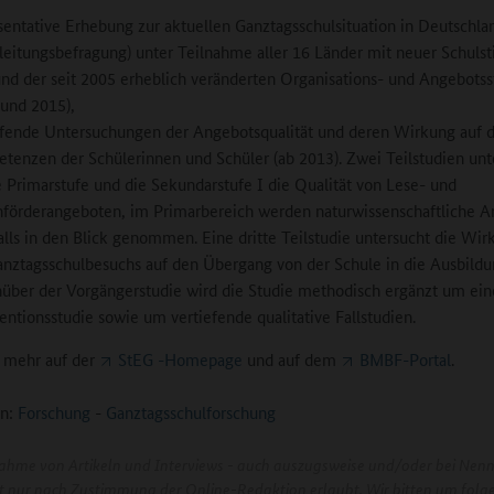
entative Erhebung zur aktuellen Ganztagsschulsituation in Deutschla
leitungsbefragung) unter Teilnahme aller 16 Länder mit neuer Schuls
nd der seit 2005 erheblich veränderten Organisations- und Angebotss
 und 2015),
efende Untersuchungen der Angebotsqualität und deren Wirkung auf d
tenzen der Schülerinnen und Schüler (ab 2013). Zwei Teilstudien un
ie Primarstufe und die Sekundarstufe I die Qualität von Lese- und
hförderangeboten, im Primarbereich werden naturwissenschaftliche 
lls in den Blick genommen. Eine dritte Teilstudie untersucht die Wi
anztagsschulbesuchs auf den Übergang von der Schule in die Ausbildu
über der Vorgängerstudie wird die Studie methodisch ergänzt um ein
entionsstudie sowie um vertiefende qualitative Fallstudien.
 mehr auf der
StEG -Homepage
und auf dem
BMBF-Portal
.
n:
Forschung
-
Ganztagsschulforschung
ahme von Artikeln und Interviews - auch auszugsweise und/oder bei Nen
ist nur nach Zustimmung der Online-Redaktion erlaubt. Wir bitten um folg