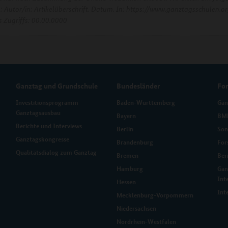
e: Autor/in: Artikelüberschrift. Datum. In: https://www.ganztagsschulen.or
 Zugriffs: 00.00.0000
Ganztag und Grundschule
Bundesländer
Fo
Investitionsprogramm
Baden-Württemberg
Gan
Ganztagsausbau
Bayern
BMB
Berichte und Interviews
Berlin
Son
Ganztagskongresse
Brandenburg
For
Qualitätsdialog zum Ganztag
Bremen
Ber
Hamburg
Gan
Int
Hessen
Int
Mecklenburg-Vorpommern
Niedersachsen
Nordrhein-Westfalen