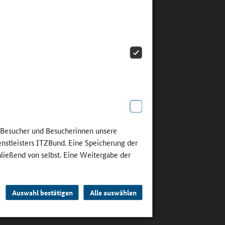
er
eiden),
ndere ist
nderseits
15
hrt.
e Besucher und Besucherinnen unsere
 sind.
enstleisters ITZBund. Eine Speicherung der
nnen und
hließend von selbst. Eine Weitergabe der
wicklung
ürzeren
Auswahl bestätigen
Alle auswählen
t wie