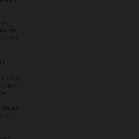
ie einen
sche
tenziale
sse sind
11
 bis 2011
Struktur,
 der
e
ülerinnen
 An der
darauf