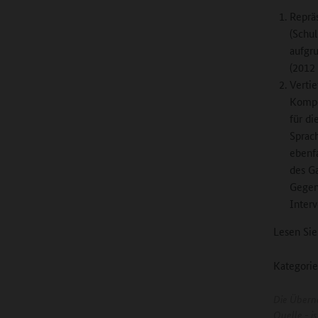
Repräs
(Schul
aufgru
(2012
Verti
Kompe
für d
Sprac
ebenfa
des G
Gegen
Interv
Lesen Sie
Kategorie
Die Übern
Quelle - 