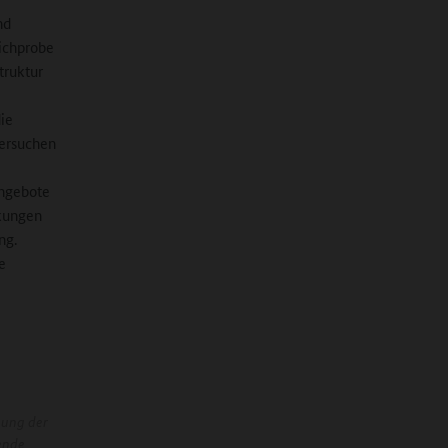
nd
tichprobe
truktur
ie
tersuchen
Angebote
rkungen
ng.
e
nung der
ende