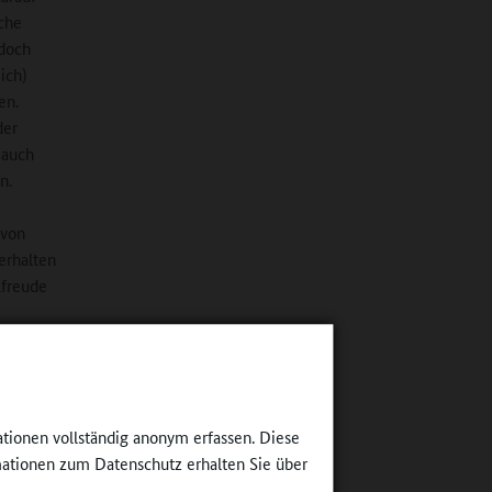
sche
edoch
ich)
en.
der
 auch
n.
 von
erhalten
lfreude
enzen und
e, wie
ationen vollständig anonym erfassen. Diese
ationen zum Datenschutz erhalten Sie über