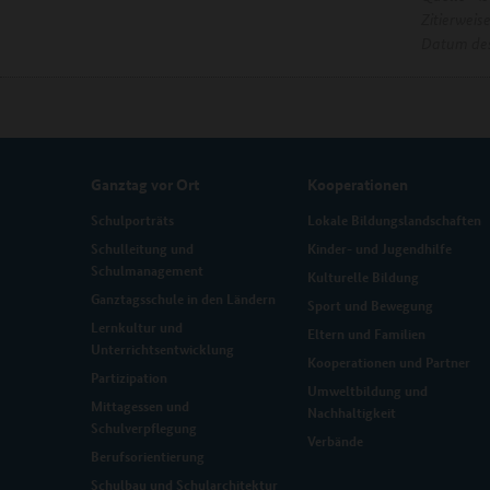
Zitierweis
Datum des
Ganztag vor Ort
Kooperationen
Schulporträts
Lokale Bildungslandschaften
Schulleitung und
Kinder- und Jugendhilfe
Schulmanagement
Kulturelle Bildung
Ganztagsschule in den Ländern
Sport und Bewegung
Lernkultur und
Eltern und Familien
Unterrichtsentwicklung
Kooperationen und Partner
Partizipation
Umweltbildung und
Mittagessen und
Nachhaltigkeit
Schulverpflegung
Verbände
Berufsorientierung
Schulbau und Schularchitektur