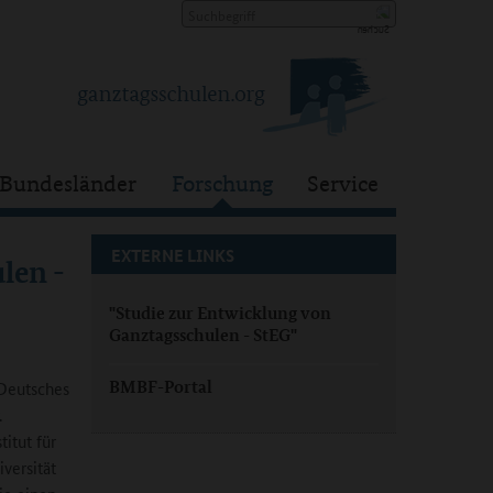
Bundesländer
Forschung
Service
EXTERNE LINKS
len -
"Studie zur Entwicklung von
Ganztagsschulen - StEG"
BMBF-Portal
(Deutsches
.
itut für
versität