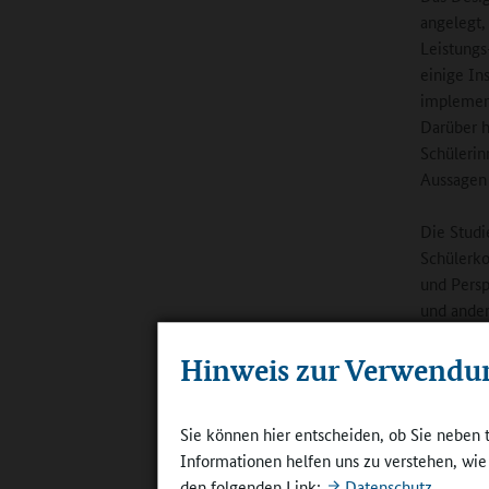
angelegt,
Leistungs
einige In
implement
Darüber h
Schülerin
Aussagen 
Die Studi
Schülerk
und Persp
und ande
Schülerin
Hinweis zur Verwendu
entwicklu
Neben sch
Sie können hier entscheiden, ob Sie neben 
sich die 
Informationen helfen uns zu verstehen, wi
Familienl
den folgenden Link:
Datenschutz