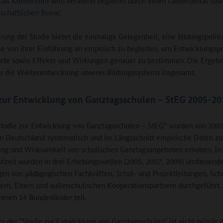
Das Konsortium wird beratend begleitet durch einen Länderbeirat sow
schaftlichen Beirat
.
rung der Studie bietet die einmalige Gelegenheit, eine bildungspoliti
von ihrer Einführung an empirisch zu begleiten, um Entwicklungspo
rfe sowie Effekte und Wirkungen genauer zu bestimmen. Die Ergebni
ür die Weiterentwicklung unseres Bildungssystems insgesamt.
zur Entwicklung von Ganztagsschulen – StEG 2005-20
Studie zur Entwicklung von Ganztagsschulen – StEG“ wurden von 2005
in Deutschland systematisch und im Längsschnitt empirische Daten zu 
ng und Wirksamkeit von schulischen Ganztagsangeboten erhoben. In
ufzeit wurden in drei Erhebungswellen (2005, 2007, 2009) umfassend
en von pädagogischen Fachkräften, Schul- und Projektleitungen, Sch
ern, Eltern und außerschulischen Kooperationspartnern durchgeführt.
hmen 14 Bundesländer teil.
n der "Studie zur Entwicklung von Ganztagsschulen" ist nicht primär 