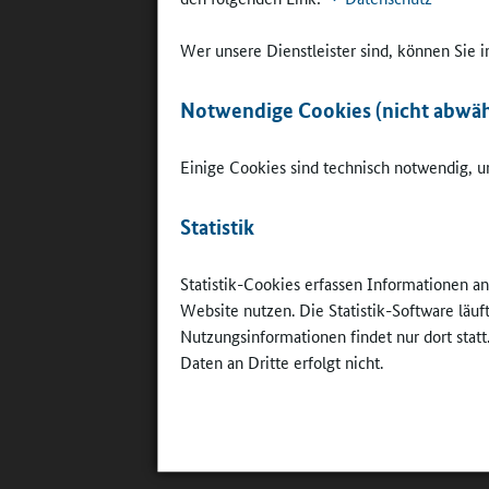
Die Nutzu
Wer unsere Dienstleister sind, können Sie
Schülerin
der Elter
Notwendige Cookies (nicht abwäh
die Quali
auch Rück
Einige Cookies sind technisch notwendig, um
Studie 
Statistik
Von 2012 
Schwerpun
Statistik-Cookies erfassen Informationen a
Ganztagsa
Website nutzen. Die Statistik-Software läu
Gefragt w
Nutzungsinformationen findet nur dort statt
welche sp
Daten an Dritte erfolgt nicht.
der Schül
Halbjahre
Erhebungs
folgt ange