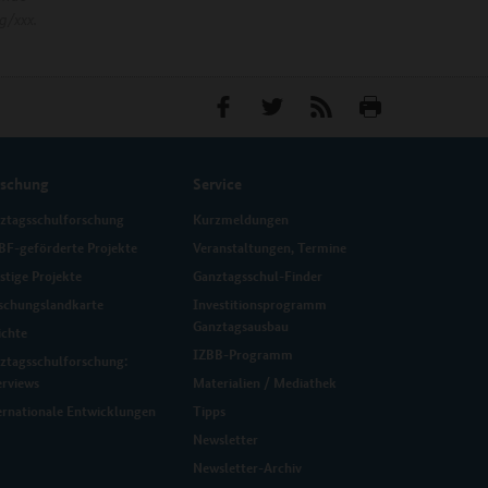
g/xxx.
rschung
Service
ztagsschulforschung
Kurzmeldungen
F-geförderte Projekte
Veranstaltungen, Termine
stige Projekte
Ganztagsschul-Finder
schungslandkarte
Investitionsprogramm
Ganztagsausbau
ichte
IZBB-Programm
ztagsschulforschung:
erviews
Materialien / Mediathek
ernationale Entwicklungen
Tipps
Newsletter
Newsletter-Archiv