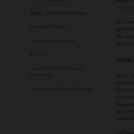
Gießen). 
Wissen
BMBF-geförderte Projekte
Die Förde
Sonstige Projekte
Maßnahme 
und -beda
Forschungslandkarte
wichtig f
Berichte
Studie 
Ganztagsschulforschung:
Interviews
Mit der "
erstmals 
Internationale Entwicklungen
Entwicklu
ersten La
Befragung
und Schül
Studie na
Das Desig