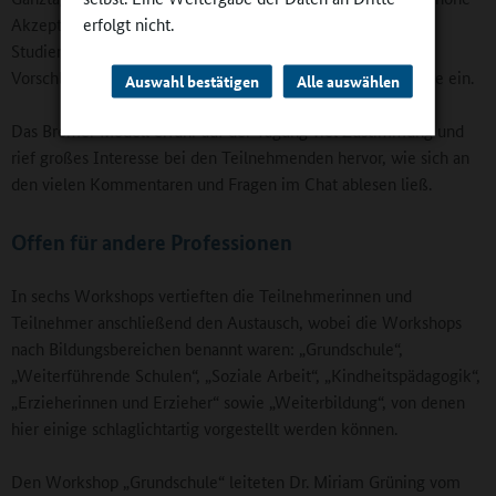
Akzeptanz. Plötzlich verändern sich Sichtweisen bei den
erfolgt nicht.
Studierenden und Auszubildenden.“ Deren Wünsche und
Vorschläge fließen in die Weiterentwicklung der Modulreihe ein.
Auswahl bestätigen
Alle auswählen
Das Bremer Modell erfuhr auf der Tagung viel Zustimmung und
rief großes Interesse bei den Teilnehmenden hervor, wie sich an
den vielen Kommentaren und Fragen im Chat ablesen ließ.
Offen für andere Professionen
In sechs Workshops vertieften die Teilnehmerinnen und
Teilnehmer anschließend den Austausch, wobei die Workshops
nach Bildungsbereichen benannt waren: „Grundschule“,
„Weiterführende Schulen“, „Soziale Arbeit“, „Kindheitspädagogik“,
„Erzieherinnen und Erzieher“ sowie „Weiterbildung“, von denen
hier einige schlaglichtartig vorgestellt werden können.
Den Workshop „Grundschule“ leiteten Dr. Miriam Grüning vom