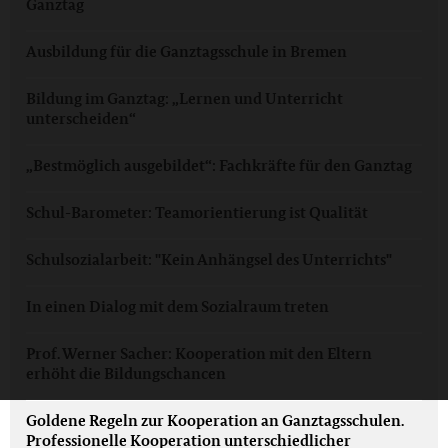
Ganztag
Ausbildung für die Ganztagsschule in Bremen
Bildung im Ganztag: „Lernen und Unterricht
unterscheiden“
„Bestmöglich ausgebildet“: Fachkräfte für den Ganztag
Schul-Barometer: Teamorientierung ist Qualität
Schulsozialarbeit: "Kein Anhängsel des Unterrichts"
In einen Dialog mit dem Sozialraum treten
Prof. Werner Sacher: Kooperation mit den Eltern
erhöht die Bildungschancen
Goldene Regeln zur Kooperation an Ganztagsschulen.
Professionelle Kooperation unterschiedlicher