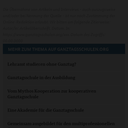
Die Übernahme von Artikeln und Interviews - auch auszugsweise
und/oder bei Nennung der Quelle - ist nur nach Zustimmung der
Online-Redaktion erlaubt. Wir bitten um folgende Zitierweise:
Autor/in: Artikelüberschrift. Datum. In:
https://www.ganztagsschulen.org/xxx. Datum des Zugriffs:
00.00.0000
MEHR ZUM THEMA AUF GANZTAGSSCHULEN.ORG
Lehramt studieren ohne Ganztag?
Ganztagsschule in der Ausbildung
Vom Mythos Kooperation zur kooperativen
Ganztagsschule
Eine Akademie für die Ganztagsschule
Gemeinsam ausgebildet für den multiprofessionellen