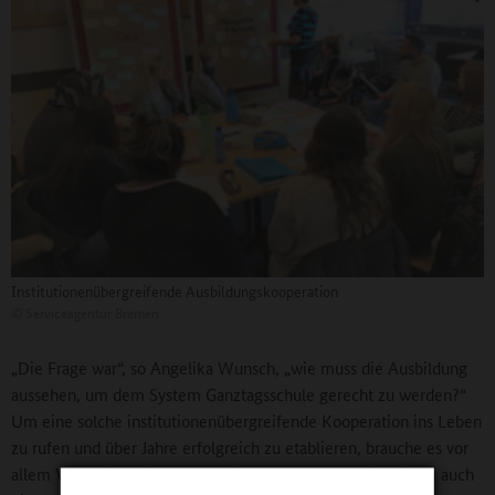
Institutionenübergreifende Ausbildungskooperation
©
Serviceagentur Bremen
„Die Frage war“, so Angelika Wunsch, „wie muss die Ausbildung
aussehen, um dem System Ganztagsschule gerecht zu werden?“
Um eine solche institutionenübergreifende Kooperation ins Leben
zu rufen und über Jahre erfolgreich zu etablieren, brauche es vor
allem Verlässlichkeit der verschiedenen Partner. Wichtig sei auch