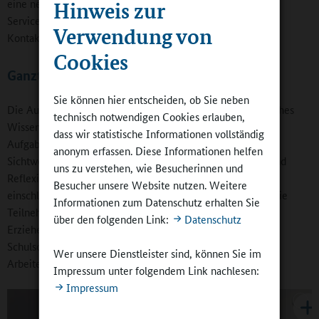
eine neutrale Koordinierungsinstanz. In Bremen ist das die
Hinweis zur
Serviceagentur „Ganztägig lernen“, die zugleich den guten
Verwendung von
Kontakt zu den Hospitationsschulen halte.
Cookies
Ganztagsbildung als gemeinsame Aufgabe
Sie können hier entscheiden, ob Sie neben
Die Ausbildungsreihe verbindet „theoretisches und praktisches
technisch notwendigen Cookies erlauben,
Wissen“, ermöglicht das Kennenlernen verschiedener
dass wir statistische Informationen vollständig
Aufgabenfelder und den Austausch über pädagogische
anonym erfassen. Diese Informationen helfen
Sichtweisen. Ihre Besonderheit besteht in der Erprobung und
uns zu verstehen, wie Besucherinnen und
Reflexion der Kooperation schon vor dem Berufseinstieg,
Besucher unsere Website nutzen. Weitere
einschließlich Hospitationen. In „Expertenrunden“ stellen die
Informationen zum Datenschutz erhalten Sie
Teilnehmenden ihre gemeinsam erarbeiteten Fragen an
über den folgenden Link:
Datenschutz
Erzieherinnen und Erzieher, an Schulleitungen, an die
Schulsozialarbeit. Sie erfahren so, wie multiprofessionelles
Wer unsere Dienstleister sind, können Sie im
Arbeiten konkret vor Ort aussieht.
Impressum unter folgendem Link nachlesen:
Impressum