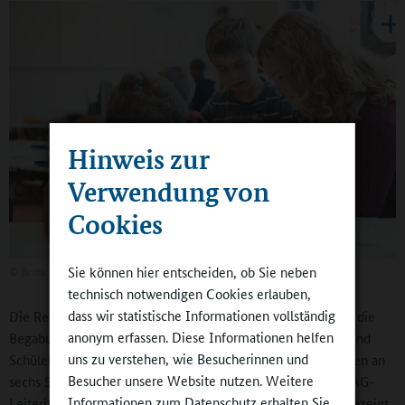
Hinweis zur
Verwendung von
Cookies
©
Britta Hüning
Sie können hier entscheiden, ob Sie neben
technisch notwendigen Cookies erlauben,
dass wir statistische Informationen vollständig
Die Reflexion über Stärken und Talente seien essenziell für die
anonym erfassen. Diese Informationen helfen
Begabungsförderung und ein Gewinn für die Schülerinnen und
uns zu verstehen, wie Besucherinnen und
Schüler. Online-Befragungen der Jugendlichen, Hospitationen an
Besucher unsere Website nutzen. Weitere
sechs Schulen, Gruppendiskussionen und Befragungen der AG-
Informationen zum Datenschutz erhalten Sie
Leiterinnen und -Leiter hätten ein ermutigendes Resultat gezeigt.