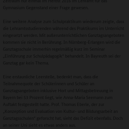
Zeitraum nur einmal im Herbst 2016 im Lehramt für das
Gymnasium Gegenstand einer Frage gewesen.
Eine weitere Analyse zum Schulpraktikum wiederum zeigte, dass
die Lehramtsstudierenden während des Praktikums im Unterricht
eingesetzt werden. Mit außerunterrichtlichen Ganztagsangeboten
kommen sie nicht in Berührung. In Nürnberg-Erlangen wird die
Ganztagsschule immerhin regelmäßig kurz im Seminar
„Einführung zur Schulpädagogik“ behandelt. In Bayreuth sei der
Ganztag gar kein Thema.
Eine erstaunliche Leerstelle, bedenkt man, dass die
Teilnahmequote der Schülerinnen und Schüler an
Ganztagsangeboten inklusive Hort und Mittagsbetreuung in
Bayern bei 53 Prozent liegt, wie Anna-Maria Seemann zum
Auftakt festgestellt hatte. Prof. Thomas Eberle, der zur
„Konzeption und Evaluation von Kultur- und Bildungsarbeit an
Ganztagsschulen“ geforscht hat, sieht das Defizit ebenfalls. Doch
an seiner Uni sieht es etwas anders aus.