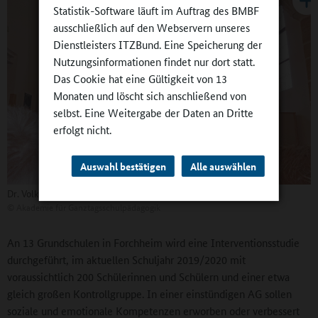
Statistik-Software läuft im Auftrag des BMBF
ausschließlich auf den Webservern unseres
Dienstleisters ITZBund. Eine Speicherung der
Nutzungsinformationen findet nur dort statt.
Das Cookie hat eine Gültigkeit von 13
Monaten und löscht sich anschließend von
selbst. Eine Weitergabe der Daten an Dritte
erfolgt nicht.
Auswahl bestätigen
Alle auswählen
Dr. Volker Titel: „Suche nach Orientierung“
©
Akademie für Ganztagsschulpädagogik
An 13 Grundschulen in Forchheim wird eine Interventionsstudie
durchgeführt, im aktuellen Schuljahr 2019/2020 mit
voraussichtlich 200 Schülerinnen und Schülern und einer etwa
gleich großen Kontrollgruppe. In einer einstündigen AG sollen
soziale und emotionale Kompetenzen erworben oder verbessert