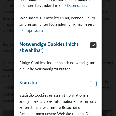
über den folgenden Link:
Datenschutz
Nur bis zu 3 Prozent der Leiter haben angegeben, dass sie
überhaupt keine Talente bei den Jugendlichen entdeckt hätten.
Wer unsere Dienstleister sind, können Sie im
Interessant sei gewesen, dass manche Wahlpflichtangebote von
Impressum unter folgendem Link nachlesen:
einigen Schülerinnen und Schülern als freiwillig empfunden
Impressum
worden seien.
Notwendige Cookies (nicht
Ganztags-AG zur Förderung sozialer und
abwählbar)
emotionaler Kompetenz
Einige Cookies sind technisch notwendig, um
„Eine starke Reise für die Gruppe“ heißt ein Projekt zur Förderung
die Seite vollständig zu nutzen.
sozialer Kompetenzen, das Heike Moyano-Schmitt,
wissenschaftliche Mitarbeiterin an der Universität Bamberg,
vorstellte. „Wir wollen wissen, ob die offene Ganztagsgrundschule
Statistik
und die Mittagsbetreuung sozial-emotionale Kompetenz fördert,
und ob die Intervention bei den Akteuren Akzeptanz findet“,
Statistik-Cookies erfassen Informationen
berichtete sie.
anonymisiert. Diese Informationen helfen uns
zu verstehen, wie unsere Besucher und
Besucherinnen unsere Website nutzen. Die