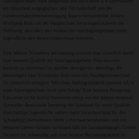
Ganztagsschulen stark ausgebaut und auch beim G 8-Gymnasium
ein Missstand ausgeglichen, wie Till Kellerhoff von der
LandesschülerInnenvereinigung Bayern herausstellte. Johann
Wolfgang Robl von der Hauptschule Ismaningen äußerte die
Hoffnung, dass über den Ausbau des Ganztagsangebotes mehr
Jugendliche den Realschulabschluss meistern.
Eine höhere Teilnahme am Ganztag erreicht man sicherlich durch
eine bessere Qualität der Ganztagsangebote. Was darunter
konkret zu verstehen ist, darüber divergierten allerdings die
Meinungen. Laut Schulleiter Robl muss ein Paradigmenwechsel
im Unterricht erfolgen: "Mit einer Halbtagsdidaktik komme ich in
einer Ganztagsschule nicht zum Erfolg." Eine bessere Peergroup-
Education ist für Astrid Hummeltenberg von der Johann-Andreas-
Schmeller-Realschule Ismaning der Schlüssel für mehr Qualität:
Gleichaltrige Jugendliche sollten mehr Verantwortung für den
Schulalltag übernehmen. Mehr Lehrerwochenstunden und ein
besserer Lehrer-Schüler-Schlüssel hält die Sozialpädagogin Tineke
Deckert für notwendig, um eine bessere Beziehungsarbeit zu