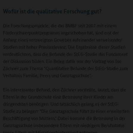
Wofür ist die qualitative Forschung gut?
Die Forschungsprojekte, die das BMBF seit 2007 mit einem
Förderschwerpunktprogramm angeschoben hat, sind erst der
Anfang eines verzweigten Gewebes aufeinander verweisender
Studien mit hoher Praxisrelevanz. Die Ergebnisse dieser Studien
verdeutlichten, dass die Befunde der StEG-Studie das Fundament
der Diskussion bilden. Ein Beleg dafür war der Vortrag von Ivo
Züchner zum Thema "Quantitative Befunde der StEG-Studie zum
Verhältnis Familie, Peers und Ganztagsschule".
Ein interessanter Befund, den Züchner vorstellte, lautet, dass die
Eltern in der Grundschule eine Betreuung ihrer Kinder am
dringendsten benötigen. Und tatsächlich gelang es der StEG-
Studie zu belegen: "Die Ganztagsschule führt zu einer erweiterten
Beschäftigung von Müttern." Dabei komme die Betreuung in der
Ganztagsschule insbesondere Eltern mit niedrigem Berufsstatus
sowie Eltern mit Migrationshintergrund entgegen.