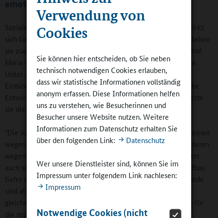
emotionale Entwicklung
Verwendung von
Soziale Netzwerke und informelle Bildungsprozesse - wie wirkt
Cookies
sich Ganztagsschule auf sie aus und in welchem Verhältnis stehen
sie zueinander? Ein Projekt zu dieser Fragestellung stellte Prof.
Sie können hier entscheiden, ob Sie neben
Maria von Salisch von der Leuphana Universität Lüneburg vor.
technisch notwendigen Cookies erlauben,
Unter dem Titel "Auswirkungen der Ganztagsschule auf die
dass wir statistische Informationen vollständig
Einbindung von Jugendlichen in Peer-Netzwerken und auf die
anonym erfassen. Diese Informationen helfen
Entwicklung sozialer und emotionaler Kompetenzen" referierte
uns zu verstehen, wie Besucherinnen und
sie die Ergebnisse.
Besucher unsere Website nutzen. Weitere
Informationen zum Datenschutz erhalten Sie
"Die Jugendlichen stehen unter Druck", so von Salisch. Zum einen
über den folgenden Link:
Datenschutz
wegen ihrer stürmischen biologischen Entwicklung, zum anderen
wegen zunehmender gesellschaftlicher Erwartungen, darunter
Wer unsere Dienstleister sind, können Sie im
auch schulischer Anforderungen. Umso wichtiger sei der Aufbau
Impressum unter folgendem Link nachlesen:
tiefer und intensiver Entwicklungen zu Gleichaltrigen: "Freunde
Impressum
sind als Entwicklungshelfer einzigartig. Sie stehen vor den
gleichen Entwicklungsaufgaben. Peers sind Schlüsselfiguren für
Notwendige Cookies (nicht
die soziale und emotionale Entwicklung."