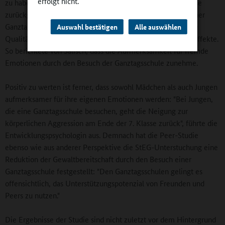
erfolgt nicht.
zu haben, bei beiden Schulformen im Übergang zur 7. Klasse
zurückgehen. Das ausgeprägtere Zusammenleben hat in einer
Ganztagsschule aber deutlich positive Auswirkungen auf die
Auswahl bestätigen
Alle auswählen
Qualität der Freundschaftsbeziehungen durch Interaktionseffekte.
So berichtete von Salisch, dass die Aufmerksamkeit für fremde
Emotionen durch den Besuch der Ganztagsschule zunehme.
Positiv zu werten ist ferner, dass sowohl Mädchen als auch Jungen
aufmerksamer für ihre eigenen Emotionen werden: "Bei Jungen,
die eine Ganztagsschule besuchen, geht die Neigung zur
körperlichen Aggression am Ende der 7. Klasse zurück", führte die
Entwicklungspsychologin aus. Demnach hat die Peer-Studie
ebenso wie aus anderer Perspektive die StEG-Unterstuchung eine
Reduktion der Gewaltbereitschaft durch den Besuch einer
Ganztagsschule festgestellt: "Den Ganztagsschulen gelingt es
offensichtlich, das Unterstützungspotenzial von Freunden und
Peers zu nutzen."
Die Ergebnisse der Studie sind nicht zuletzt vor dem Hintergrund