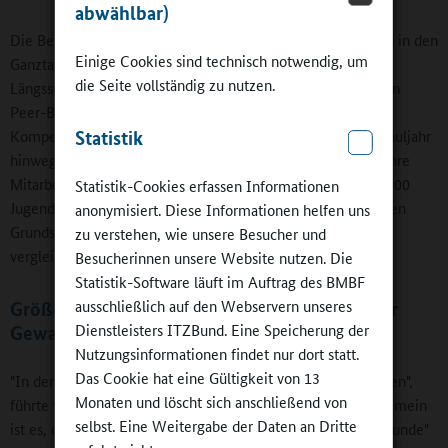
abwählbar)
Die Bedeutung, die die Entwicklung von Peer-Beziehungen in den
Einige Cookies sind technisch notwendig, um
Ganztagsschulen hat, erschließt sich nur in einer
die Seite vollständig zu nutzen.
Längsschnittstudie. Sie erfasst den Zusammenhang zwischen
Peer-Beziehungen und den sozialen sowie emotionalen
Statistik
Kompetenzen im zeitlichen Verlauf - und zwar über ein Schuljahr
hinweg. Für diese Zwecke befragten Prof. von Salisch und ihre
Mitarbeiter, Dr. Rimma Kanevski sowie Maik Philipp, rund 400
Statistik-Cookies erfassen Informationen
Jugendliche im Land Brandenburg, die nach der sechsjährigen
anonymisiert. Diese Informationen helfen uns
Grundschule auf eine Ganztagsschule respektive eine
zu verstehen, wie unsere Besucher und
vergleichbare Halbtagsschule wechselten.
Besucherinnen unsere Website nutzen. Die
Statistik-Software läuft im Auftrag des BMBF
ausschließlich auf den Webservern unseres
Größere emotionale Aufmerksamkeit, weniger
Dienstleisters ITZBund. Eine Speicherung der
Gewaltbereitschaft
Nutzungsinformationen findet nur dort statt.
Das Cookie hat eine Gültigkeit von 13
"In den Ganztagsschulen gibt es mehr reziproke Beziehungen",
Monaten und löscht sich anschließend von
führte von Salisch aus. Ein Effekt der Sekundarschulen allgemein
selbst. Eine Weitergabe der Daten an Dritte
ist es, dass die "Qualitätsbeziehungen", also viele "beste Freunde"