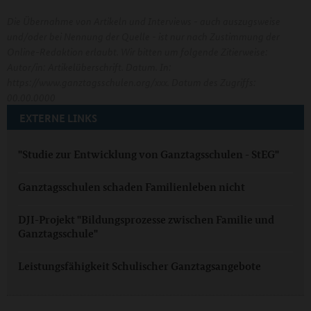
Die Übernahme von Artikeln und Interviews - auch auszugsweise
und/oder bei Nennung der Quelle - ist nur nach Zustimmung der
Online-Redaktion erlaubt. Wir bitten um folgende Zitierweise:
Autor/in: Artikelüberschrift. Datum. In:
https://www.ganztagsschulen.org/xxx. Datum des Zugriffs:
00.00.0000
EXTERNE LINKS
"Studie zur Entwicklung von Ganztagsschulen - StEG"
Ganztagsschulen schaden Familienleben nicht
DJI-Projekt "Bildungsprozesse zwischen Familie und
Ganztagsschule"
Leistungsfähigkeit Schulischer Ganztagsangebote