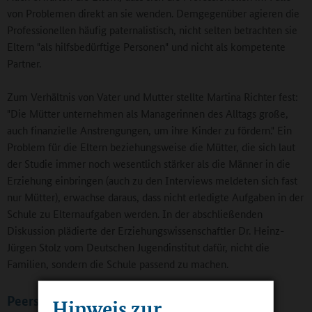
von Problemen direkt an sie wenden. Demgegenüber agieren die
Professionellen häufig paternalistisch, nicht selten betrachten sie
Eltern "als hilfsbedürftige Personen" und nicht als kompetente
Partner.
Zum Verhältnis von Vater und Mutter stellte Martina Richter fest:
"Die Mütter unternehmen als Managerinnen des Alltags große,
auch finanzielle Anstrengungen, um ihre Kinder zu fördern." Ein
Problem für die Eltern beziehungsweise die Mütter, die sich laut
der Studie immer noch wesentlich stärker als die Männer in die
Erziehung einbringen (auch zu den Interviews meldeten sich fast
nur Mütter), erwachse daraus, dass nicht erledigte Aufgaben in der
Schule zu Elternaufgaben werden. In der abschließenden
Diskussion plädierte der Erziehungswissenschaftler Dr. Heinz-
Jürgen Stolz vom Deutschen Jugendinstitut dafür, nicht die
Familien, sondern die Schule passend zu machen.
Peers: Schlüsselfiguren für die soziale und
Hinweis zur