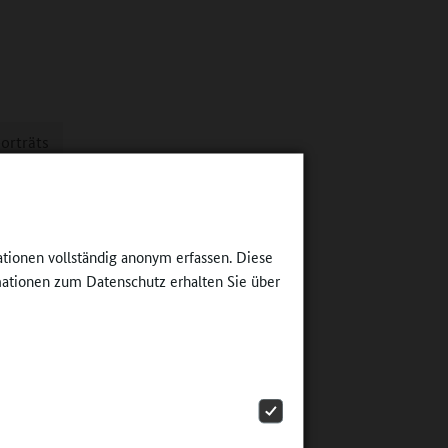
orträts
gen. Die
hwerpunkt
ationen vollständig anonym erfassen. Diese
ationen zum Datenschutz erhalten Sie über
terviews
te