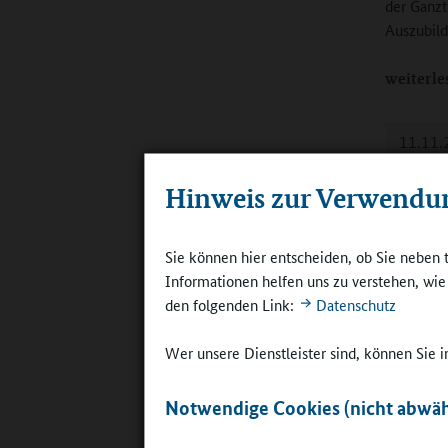
der Ganzt
Auszubild
weiterle
11.11.
KSA Br
Hinweis zur Verwendu
Die Obers
gebundene
Sie können hier entscheiden, ob Sie neben 
ein einzi
Informationen helfen uns zu verstehen, wi
den folgenden Link:
Datenschutz
weiterle
Wer unsere Dienstleister sind, können Sie
08.11.
Notwendige Cookies (nicht abwäh
Bremen:
Im Land B