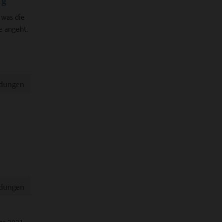
rg
was die
e angeht.
ldungen
ldungen
er 2021