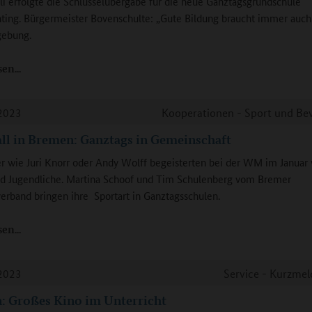
li erfolgte die Schlüsselübergabe für die neue Ganztagsgrundschule
ting. Bürgermeister Bovenschulte: „Gute Bildung braucht immer auch
ebung.
sen
2023
Kooperationen - Sport und B
l in Bremen: Ganztags in Gemeinschaft
r wie Juri Knorr oder Andy Wolff begeisterten bei der WM im Januar
d Jugendliche. Martina Schoof und Tim Schulenberg vom Bremer
erband bringen ihre Sportart in Ganztagsschulen.
sen
2023
Service - Kurzme
: Großes Kino im Unterricht