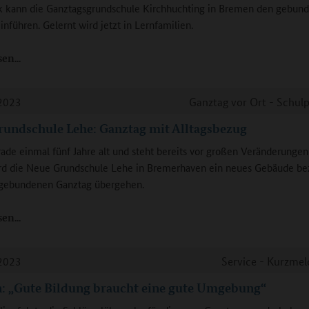
k kann die Ganztagsgrundschule Kirchhuchting in Bremen den gebun
inführen. Gelernt wird jetzt in Lernfamilien.
sen
2023
Ganztag vor Ort - Schulp
undschule Lehe: Ganztag mit Alltagsbezug
erade einmal fünf Jahre alt und steht bereits vor großen Veränderungen
rd die Neue Grundschule Lehe in Bremerhaven ein neues Gebäude be
gebundenen Ganztag übergehen.
sen
2023
Service - Kurzme
: „Gute Bildung braucht eine gute Umgebung“