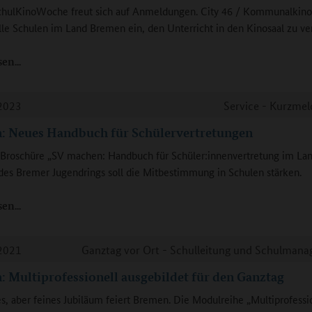
SchulKinoWoche freut sich auf Anmeldungen. City 46 / Kommunalkin
 alle Schulen im Land Bremen ein, den Unterricht in den Kinosaal zu ve
sen
2023
Service - Kurzme
: Neues Handbuch für Schülervertretungen
Broschüre „SV machen: Handbuch für Schüler:innenvertretung im La
es Bremer Jugendrings soll die Mitbestimmung in Schulen stärken.
sen
2021
Ganztag vor Ort - Schulleitung und Schulman
 Multiprofessionell ausgebildet für den Ganztag
es, aber feines Jubiläum feiert Bremen. Die Modulreihe „Multiprofessio