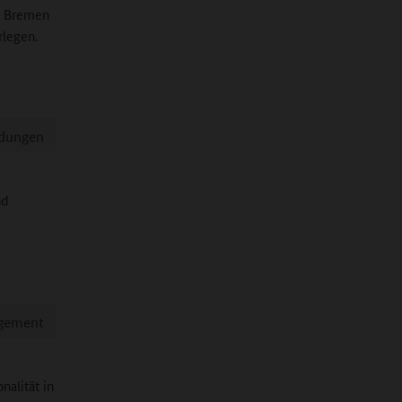
o Bremen
rlegen.
ldungen
nd
agement
nalität in