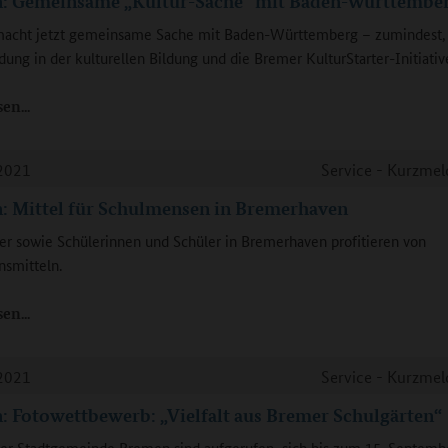
: Gemeinsame „Kultur-Sache“ mit Baden-Württembe
acht jetzt gemeinsame Sache mit Baden-Württemberg – zumindest, 
dung in der kulturellen Bildung und die Bremer KulturStarter-Initiativ
sen
2021
Service - Kurzme
: Mittel für Schulmensen in Bremerhaven
er sowie Schülerinnen und Schüler in Bremerhaven profitieren von
nsmitteln.
sen
2021
Service - Kurzme
 Fotowettbewerb: „Vielfalt aus Bremer Schulgärten“
er Stadtgemeinde Bremen sind aufgerufen, sich bis zum 15. Septemb