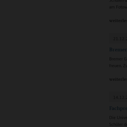
am Fotowe
weiterle
21.12.
Bremen
Bremer G
freuen. Z
weiterle
14.12.
Fachpre
Die Unive
Schüler d