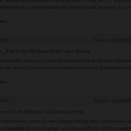
ttbewerb des Landesverbandes der Gartenfreunde Bremen e. V. zu be
sen
2020
Service - Kurzme
: „Tierische Weihnachten“ mit Musik
rundschulen können sich über Weihnachtsgrüße der Bremer Philharm
um 28. Bremer Schulrockfestival können sich Bremer Schulbands bew
sen
2020
Service - Kurzme
ise für exzellente Schülerarbeiten
rsität Bremen und die Dr. Hans Riegel-Stiftung haben Schülerinnen u
er Hansestadt für hervorragende vorwissenschaftliche Arbeiten ausgez