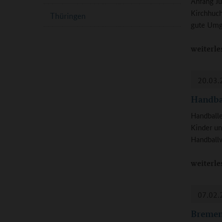
Anfang Ju
Kirchhuch
Thüringen
gute Umg
weiterle
20.03.
Handbal
Handballe
Kinder un
Handballv
weiterle
07.02.
Bremen