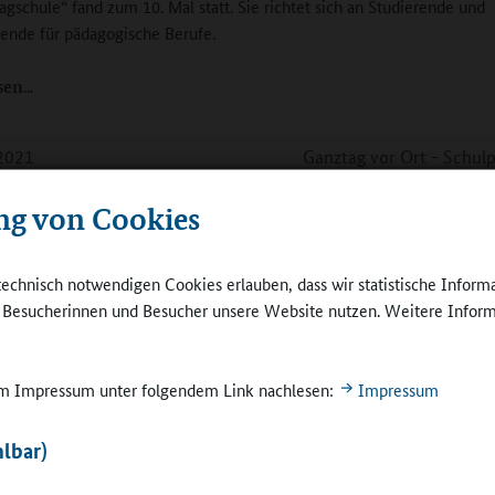
agschule“ fand zum 10. Mal statt. Sie richtet sich an Studierende und
ende für pädagogische Berufe.
sen
2021
Ganztag vor Ort - Schulp
emen: Ganztag mit Rhythmus
ng von Cookies
chule an der Kurt-Schumacher-Allee möchte alle zum Abschluss brin
 Ganztagsschule bietet von der Berufsorientierung bis zum Musiksc
technisch notwendigen Cookies erlauben, dass wir statistische Inform
gartiges Programm.
e Besucherinnen und Besucher unsere Website nutzen. Weitere Inform
sen
 im Impressum unter folgendem Link nachlesen:
Impressum
2021
Ganztag vor Ort - Bildungspolitik: In
lbar)
 Ziel ist der Ausbau gebundener Ganztagsschulen
remen sollen Kinder und Jugendliche unabhängig vom Elternhaus gu