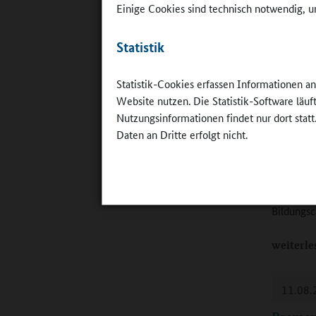
Einige Cookies sind technisch notwendig, um
Bildungsa
Bildungss
Statistik
Entwickl
weiterle
Statistik-Cookies erfassen Informationen a
Website nutzen. Die Statistik-Software läu
Nutzungsinformationen findet nur dort statt
21.10.
Daten an Dritte erfolgt nicht.
Bremen
Die Obers
Doppel-Dr
Bildungs
weiterle
11.08.