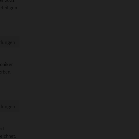
teiligen.
ldungen
oniker
erben.
ldungen
nd
eichnet.