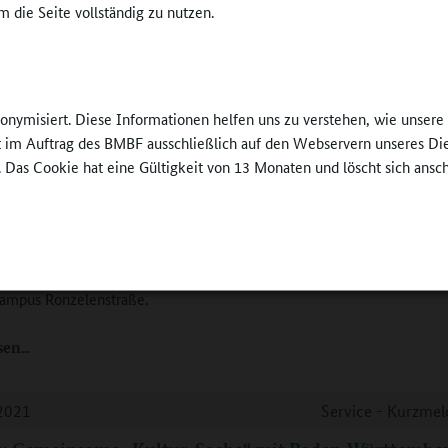
 die Seite vollständig zu nutzen.
ngebote erhalten, auch in gebundenen Ganztagsgrundschulen.
enatorin Sascha Karolin Aulepp spricht im Interview über aktuelle
ungen.
sen
nonymisiert. Diese Informationen helfen uns zu verstehen, wie unser
ft im Auftrag des BMBF ausschließlich auf den Webservern unseres Di
. Das Cookie hat eine Gültigkeit von 13 Monaten und löscht sich ansc
2021
Service - Kurzme
: Schritt zum Bildungscampus Ronzelenstraße
chule an der Ronzelenstraße, teilgebundene Ganztagsschule, erhält e
eifeldsporthalle als wichtiger Bestandteil eines in Planung befindlic
campus Ronzelenstraße.
sen
2021
Service - Kurzme