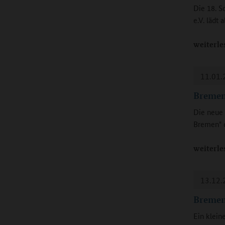
Die 18. 
e.V. lädt
weiterle
11.01.
Bremen
Die neue 
Bremen" d
weiterle
13.12.
Bremen:
Ein klein