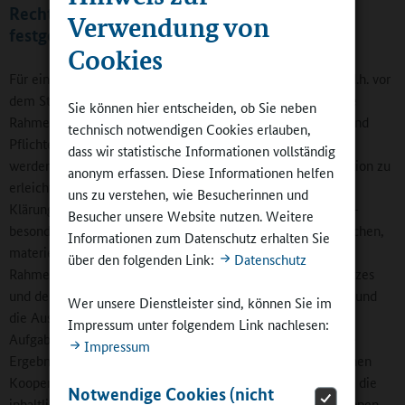
Rechte und Pflichten in der Kooperation
Verwendung von
festgelegen!
Cookies
Für eine gelingende Kooperation sollten ferner frühzeitig, d.h. vor
dem Start konkreter, gemeinsamer Aktivitäten, wesentliche
Sie können hier entscheiden, ob Sie neben
Rahmenbedingungen, Verantwortlichkeiten sowie Rechte und
technisch notwendigen Cookies erlauben,
Pflichten in der Kooperation zwischen den Partnern geklärt
dass wir statistische Informationen vollständig
werden, um die Vorbereitung und Umsetzung der Kooperation zu
anonym erfassen. Diese Informationen helfen
erleichtern und potenzielle Konfliktanlässe zu minimieren.
uns zu verstehen, wie Besucherinnen und
Klärungsbedürftig sind – neben den inhaltlichen Aspekten –
Besucher unsere Website nutzen. Weitere
besonders a) die finanziellen, personellen, örtlichen, räumlichen,
Informationen zum Datenschutz erhalten Sie
materiell-technischen, kostenbezogenen und zeitlichen
über den folgenden Link:
Datenschutz
Rahmenbedingungen, b) die Fragen des Versicherungsschutzes
und der Aufsichtspflicht, c) Regelungen für den Konfliktfall und
Wer unsere Dienstleister sind, können Sie im
die Auswertung sowie d) die konkreten Zuständigkeiten,
Impressum unter folgendem Link nachlesen:
Aufgaben, Rechte und Pflichten der beteiligten Partner. Die
Impressum
Ergebnisse des Klärungsprozesses sollten in einer schriftlichen
Kooperationsvereinbarung festgehalten werden, in die auch die
Notwendige Cookies (nicht
inhaltlichen Aspekte aufgenommen werden (Ziele, Zielgruppen,