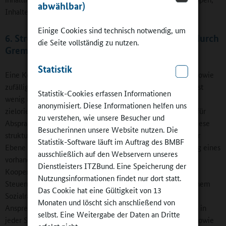
abwählbar)
Inhalte, Arbeitsschritte, Methoden und Erfolgsindikatoren).
Einige Cookies sind technisch notwendig, um
6. Strukturelle Absicherung der Kooperation durch
die Seite vollständig zu nutzen.
Gremium, Ansprechpartner und Vereinbarung
Statistik
Eine Kooperation, die sich allein auf persönliche Kontakte sowie
zufällige Treffen oder Pausengespräche der Partner stützt, ist
Statistik-Cookies erfassen Informationen
wenig abgesichert bzw. zielführend. Eine stabile und
anonymisiert. Diese Informationen helfen uns
zielorientierte Kooperation benötigt feste Zeiten und Orte für
zu verstehen, wie unsere Besucher und
Absprachen auf unterschiedlichen Ebene. Als hilfreich für diese
Besucherinnen unsere Website nutzen. Die
strukturelle Absicherung der Kooperation haben sich auf der
Statistik-Software läuft im Auftrag des BMBF
Ebene der Einzelschule bzw. des Sozialraums a) die Nutzung eines
ausschließlich auf den Webservern unseres
vorhandenen, schulischen Ganztagsgremiums mit einem
Dienstleisters ITZBund. Eine Speicherung der
Kooperationsschwerpunkt bzw. die Gründung einer
Nutzungsinformationen findet nur dort statt.
Steuerungsgruppe für die Kooperation in der Schule und einem
Das Cookie hat eine Gültigkeit von 13
Sozialraum, b) die Benennung und Veröffentlichung eines
Monaten und löscht sich anschließend von
Ansprechpartners und Verantwortlichen für die Kooperation in
selbst. Eine Weitergabe der Daten an Dritte
jeder Schule und jeder beteiligten Kooperationsinstitution sowie