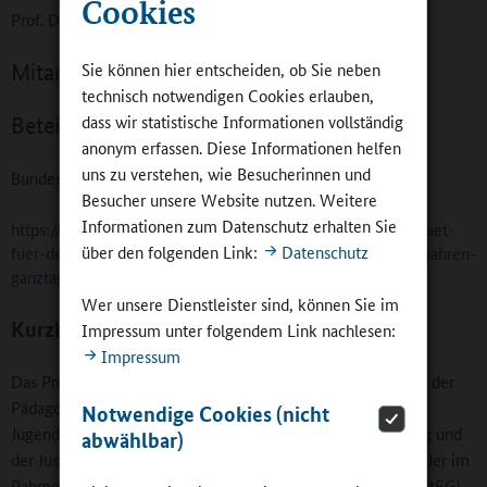
Cookies
Prof. Dr. Kai Maaz
Sie können hier entscheiden, ob Sie neben
Mitarbeiter/innen:
technisch notwendigen Cookies erlauben,
dass wir statistische Informationen vollständig
Beteiligte Länder:
anonym erfassen. Diese Informationen helfen
uns zu verstehen, wie Besucherinnen und
Bundesweite Daten.
Besucher unsere Website nutzen. Weitere
Informationen zum Datenschutz erhalten Sie
https://www.dipf.de/de/forschung/aktuelle-projekte/qualitaet-
über den folgenden Link:
Datenschutz
fuer-den-ganztag-weiterentwicklungsperspektiven-aus-15-jahren-
ganztagsschulforschung
Wer unsere Dienstleister sind, können Sie im
Kurzbeschreibung
Impressum unter folgendem Link nachlesen:
Impressum
Das Projekt führt in Kooperation mit der Universität Kassel, der
Pädagogischen Hochschule Freiburg, dem Deutschen
Notwendige Cookies (nicht
Jugendinstitut, dem Institut für Schulentwicklungsforschung und
abwählbar)
der Justus-Liebig-Universität Gießen vertiefende Analysen der im
Rahmen der Studie zur Entwicklung von Ganztagsschulen (StEG)