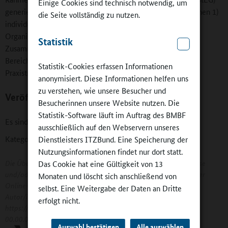
Einige Cookies sind technisch notwendig, um
generierten Daten durch. Es arbeitet zu den Themenbereichen 1)
die Seite vollständig zu nutzen.
individuelle Entwicklung von Schülerinnen und Schülern, 2)
Organisation, Lernkultur und Schulentwicklung und 3)
Statistik
Zusammenwirken von Akteuren. Ziel ist es, in diesen drei
Bereichen Wissen zu generieren, abzusichern und den
Statistik-Cookies erfassen Informationen
Praxistransfer sicherzustellen.
anonymisiert. Diese Informationen helfen uns
zu verstehen, wie unsere Besucher und
Veröffentlichungen
Besucherinnen unsere Website nutzen. Die
Statistik-Software läuft im Auftrag des BMBF
Es sind keine Publikationen gelistet.
ausschließlich auf den Webservern unseres
Kategorien:
Forschung
-
BMBF-geförderte Projekte
Dienstleisters ITZBund. Eine Speicherung der
Nutzungsinformationen findet nur dort statt.
Die Übernahme von Artikeln und Interviews - auch auszugsweise
Das Cookie hat eine Gültigkeit von 13
und/oder bei Nennung der Quelle - ist nur nach Zustimmung der
Monaten und löscht sich anschließend von
Online-Redaktion erlaubt. Wir bitten um folgende Zitierweise:
selbst. Eine Weitergabe der Daten an Dritte
Autor/in: Artikelüberschrift. Datum. In:
erfolgt nicht.
https://www.ganztagsschulen.org/xxx. Datum des Zugriffs:
00.00.0000
Auswahl bestätigen
Alle auswählen