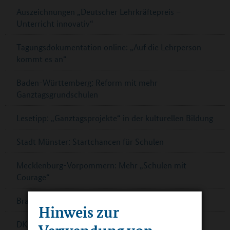
Auszeichnungen „Deutscher Lehrkräftepreis –
Unterricht innovativ“
Tagungsdokumentation online: „Auf die Lehrperson
kommt es an“
Baden-Württemberg: Reform mit mehr
Ganztagsgrundschulen
Lesetipp: „Ganztagsprojekte“ in der kulturellen Bildung
Stadt Münster: Startchancen für Schulen
Mecklenburg-Vorpommern: Mehr „Schulen mit
Courage“
Brandenburg / Havel: Nicolai-Schule erhält Besuch
Hinweis zur
DKJS-Netzwerk bildung.digital sucht Grundschulen
Verwendung von