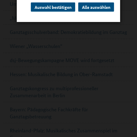
Umfrage zur Schulverpflegung in Cottbus
Auswahl bestätigen
Alle auswählen
„Mein Bildungsraum“ in Ganztagsschulen
Ganztagsschulverband: Demokratiebildung im Ganztag
Wiener „Wasserschulen“
dsj-Bewegungskampagne MOVE wird fortgesetzt
Hessen: Musikalische Bildung in Ober-Ramstadt
Ganztagskongress zu multiprofessioneller
Zusammenarbeit in Berlin
Bayern: Pädagogische Fachkräfte für
Ganztagsbetreuung
Rheinland-Pfalz: Musikalisches Zusammenspiel im