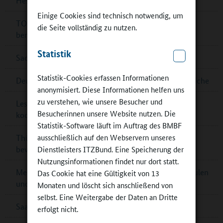
Hessen: IHK-Schulpreis für sieben Schulen
Einige Cookies sind technisch notwendig, um
TOP-20-Schulen für Deutschen Schulpreis 2024
die Seite vollständig zu nutzen.
benannt
Statistik
Sachsen-Anhalt: Außerschulische Lernorte
Statistik-Cookies erfassen Informationen
Deutsche Sportjugend: Online-Umfrage für Jugendliche
anonymisiert. Diese Informationen helfen uns
zu verstehen, wie unsere Besucher und
Lesetipp: Raum- und Flächengestaltung im
Besucherinnen unsere Website nutzen. Die
kooperativen Ganztag
Statistik-Software läuft im Auftrag des BMBF
ausschließlich auf den Webservern unseres
Thüringen: Preis für Schulbibliotheken – jetzt noch
Dienstleisters ITZBund. Eine Speicherung der
bewerben!
Nutzungsinformationen findet nur dort statt.
Mecklenburg-Vorpommern: Kontaktbörsen für Schulen
Das Cookie hat eine Gültigkeit von 13
und Partner
Monaten und löscht sich anschließend von
selbst. Eine Weitergabe der Daten an Dritte
Saarländischer Ernährungspreis – jetzt bewerben!
erfolgt nicht.