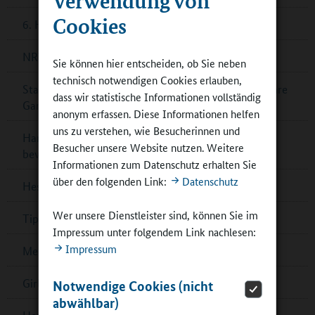
Cookies
6. Hessischer Schülerschreibwettbewerb
NRW-Preis Kulturelle Bildung
Sie können hier entscheiden, ob Sie neben
technisch notwendigen Cookies erlauben,
Stadt Monheim: die „Hauptstadt für Kinder“ baut ihre
dass wir statistische Informationen vollständig
Ganztagsschulen aus
anonym erfassen. Diese Informationen helfen
uns zu verstehen, wie Besucherinnen und
Handwerkswettbewerb für Schulteams – jetzt
Besucher unsere Website nutzen. Weitere
bewerben!
Informationen zum Datenschutz erhalten Sie
über den folgenden Link:
Datenschutz
Hessen: Förderung für Zirkusprojekte
Wer unsere Dienstleister sind, können Sie im
Tipps: Filmbildung in der Ganztagsschule
Impressum unter folgendem Link nachlesen:
Impressum
Mecklenburg-Vorpommern: „Theater in Sicht“
Girls’Day und Boys’Day mit Teilnehmendenrekord
Notwendige Cookies (nicht
abwählbar)