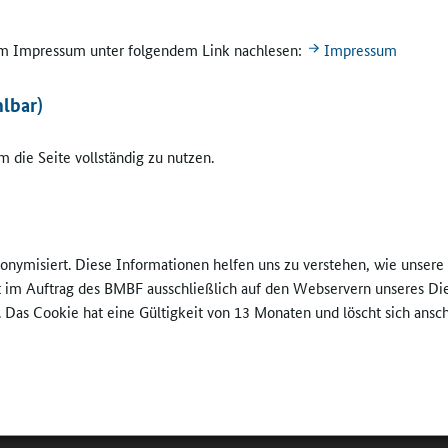
1.200 Schülerinnen und Schüler in Fürstenwalde und Eisenhüttenstadt
 im Impressum unter folgendem Link nachlesen:
Impressum
is Oder-Spree) sowie Königs Wusterhausen und Lübben (Landkreis D
) wurden für die brandenburgische Studie befragt. Die Jugendämter b
lbar)
e haben ein besonderes Interesse an der Implementierung des Leben
bekundet. Im März/April 2015 finden in beiden Landkreisen Worksho
 die Seite vollständig zu nutzen.
tt.
e „Jugendliche Lebenswelten in Brandenburg“ ermöglicht Fachkräften
fe, Lehrkräften und kommunalen Verwaltungen einen differenziertere
dliche. Diskussionen über die Studie in Kommunen, Schulen und Ver
nonymisiert. Diese Informationen helfen uns zu verstehen, wie unser
ur Überprüfung des eigenen Handelns führen, wie z.B. beim Profil un
ft im Auftrag des BMBF ausschließlich auf den Webservern unseres Di
 von Jugendarbeit.
. Das Cookie hat eine Gültigkeit von 13 Monaten und löscht sich ansc
-Institut für Markt- und Sozialforschung führt seit vielen Jahren reg
ach dem Modell der der Sinus-Milieus durch, darunter die Jugendstud
gendliche?“