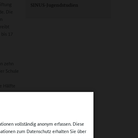
iftung
SINUS-Jugendstudien
de. Die
en
reibt
 bis 17
on zehn
der Schule
e Hälfte
iv sind
chen
iben, 72
ationen vollständig anonym erfassen. Diese
 offen,
ationen zum Datenschutz erhalten Sie über