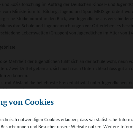
- und Sozialforschung im Auftrag der Deutschen Kinder- und Jugendst
ie vom Ministerium für Bildung, Jugend und Sport MBJS gefördert wur
rgische Studie nimmt in den Blick, wie Jugendliche aus verschieden
Milieus ihre Schule und Jugendeinrichtungen vor Ort erleben. Es besch
rschiedene Lebenswelten (Gruppen) von Jugendlichen im Alter von 14
gebnisse:
oße Mehrheit der Jugendlichen fühlt sich an der Schule wohl, neun v
ten. Zwei Drittel geben an, sich auch nach Unterrichtsschluss gut an 
ten zu können.
ist mit Abstand die beliebteste Freizeitaktivität unter Jugendlichen, di
ädchen und Jungen ist zudem in einem Sportverein aktiv.
nd ein Zehntel ist in Jugendverbänden und Kirchen aktiv, politisch akt
ng von Cookies
n bis zwei Prozent der Befragten. Weniger als die Hälfte der Jugendli
, was eine Schülervertretung ist.
ozent der brandenburgischen Jugendlichen möchten in der Region ble
technisch notwendigen Cookies erlauben, dass wir statistische Inform
t zieht es hingegen weg. Immerhin 52 Prozent halten sich die Option
e Besucherinnen und Besucher unsere Website nutzen. Weitere Inform
der Ausbildung in die Region zurückzukehren.