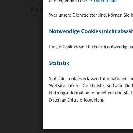
den folgenden Link:
Datenschutz
Thüringen
Mehr als 
Wer unsere Dienstleister sind, können Sie
(Landkre
Spreewald
Notwendige Cookies (nicht abwäh
Landkreis
Ansatzes 
Einige Cookies sind technisch notwendig, um
Studie sta
Die Studi
Statistik
Jugendhil
auf Jugen
Statistik-Cookies erfassen Informationen a
könnten z
Website nutzen. Die Statistik-Software läu
Angeboten
Nutzungsinformationen findet nur dort statt
Daten an Dritte erfolgt nicht.
Das SINUS
Studien n
ticken Ju