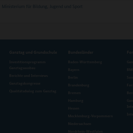
Ministerium für Bildung, Jugend und Sport
Ganztag und Grundschule
Bundesländer
Fo
Investitionsprogramm
Baden-Württemberg
Gan
Ganztagsausbau
Bayern
BMB
Berichte und Interviews
Berlin
Son
Ganztagskongresse
Brandenburg
For
Qualitätsdialog zum Ganztag
Bremen
Ber
Hamburg
Gan
Int
Hessen
Int
Mecklenburg-Vorpommern
Niedersachsen
Nordrhein-Westfalen