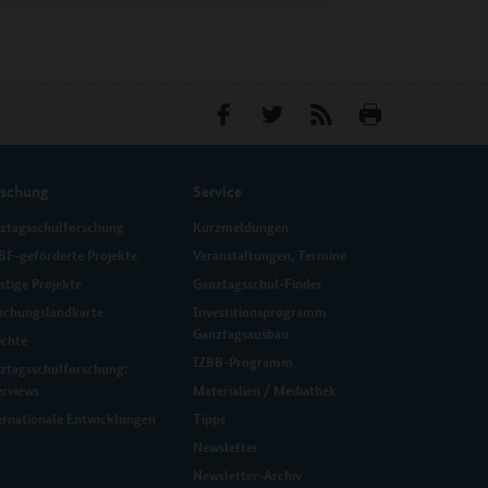
rschung
Service
ztagsschulforschung
Kurzmeldungen
F-geförderte Projekte
Veranstaltungen, Termine
stige Projekte
Ganztagsschul-Finder
schungslandkarte
Investitionsprogramm
Ganztagsausbau
ichte
IZBB-Programm
ztagsschulforschung:
erviews
Materialien / Mediathek
ernationale Entwicklungen
Tipps
Newsletter
Newsletter-Archiv