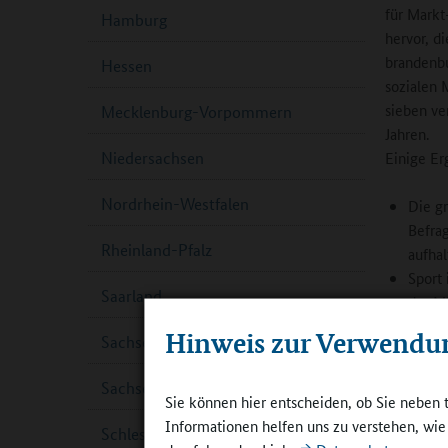
für Markt
Hamburg
hervor, d
brandenbu
Hessen
sozialen 
sieben ve
Mecklenburg-Vorpommern
Jahren.
Niedersachsen
Einige Er
Nordrhein-Westfalen
Die gr
Befrag
Rheinland-Pfalz
aufhal
Sport 
Saarland
der M
Nur ru
Hinweis zur Verwendu
Sachsen
nur ei
wissen
Sachsen-Anhalt
28 Pr
Sie können hier entscheiden, ob Sie neben 
Prozen
Informationen helfen uns zu verstehen, wi
Schleswig-Holstein
nach 