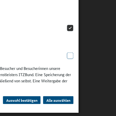
ahme-
eider
swelten-
ps zu der
 aus der
n Blick
waltungen
e Besucher und Besucherinnen unsere
d den
enstleisters ITZBund. Eine Speicherung der
hließend von selbst. Eine Weitergabe der
elmäßig
ie „Wie
Auswahl bestätigen
Alle auswählen